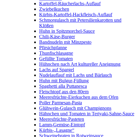
Kartoffel-Räucherlachs-Auflauf
Zwiebelkuchen
Kürbis-Kartoffel-Hackfleisch-Auflauf
Schmorgulasch mit Petersilienkarotten und
Klößen
Huhn in Spitzmorchel-Sauce
Chili-Käse-Burger
Bandnudeln mit Minzpesto
Pfirsichpfanne
Thunfischlasagne
Gefüllte Tomaten
Hühnchen nach Art kultureller Aneignung
Lachs auf Spargel
Nudelauflauf mit Lachs und Bärlauch
Huhn mit Bulgur-Füllung
Spaghetti alla Puttanesca
Fleischtopf aus den 80ern
Meeresfrüchte-Eierkuchen aus dem Ofen
Poller Parmesan-Pasta
Glühwein-Gulasch mit Champignons
Hähnchen und Tomaten in Teriyaki-Sahne-Sauce
Meeresfrüchte-Pasteten
Lamm-Gemüse-Eintopf
Kürbis-„Lasagne“
Schweinebraten in Rotweinsauce