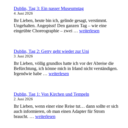
Götter,
Gräber
Dublin, Tag 3: Ein nasser Museumstag
und
4. Juni 2026
Gelehrte“
Ihr Lieben, heute bin ich, gelinde gesagt, verstimmt.
Ungehalten. Angepisst! Den ganzen Tag – wie eine
„Dublin,
eingeübte Choreographie – zwei …
weiterlesen
Tag
3:
Ein
nasser
Dublin, Tag 2: Gerry geht wieder zur Uni
Museumstag“
3. Juni 2026
Ihr Lieben, völlig grundlos hatte ich vor der Abreise die
Befürchtung, ich könne mich in Irland nicht verständigen.
„Dublin,
Irgendwie habe …
weiterlesen
Tag
2:
Gerry
geht
Dublin, Tag 1: Von Kirchen und Tempeln
wieder
2. Juni 2026
zur
Ihr Lieben, wenn einer eine Reise tut… dann sollte er sich
Uni“
auch informieren, ob man einen Adapter für Strom
„Dublin,
braucht. …
weiterlesen
Tag
1: