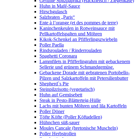
Gefüllte Spitzpaprika (Hackfleisch / Ziegenkäse)
Huhn in Mafé-Sauce
Hirschgulasch
Salzbraten „Paris“
Ente à l’orange (et des pommes de terre)
Kaninchenkeulen in Rotweinsauce mit
Pellkartoffelspalten und Möhren
Kikok-Schenkel an Pfifferlingszwiebeln
Poller Paella
Rindsrouladen / Rinderrouladen
Spaghetti Coronara
Lammfilets in Pfifferlingrahm mit gebackenem
Sellerie und grünem Schmandgemüse.
Gebackene Dorade mit gebratenen Portobello-
Pilzen und Salzkartoffeln mit Petersilienbutter
Shepherd`s Pie
Steinpilzrisotto (vegetarisch)
Huhn auf Gemüsebett
Steak in Pesto-Blätterteig-Hülle
Lachs mit bunten Möhren und lila Kartoffeln
Poller Döner
Töfte Köfte (Poller Köftadellen)
Hühnchen süß-sauer
Moules Cancale (bretonische Muscheln)
Poller Herbstrollen