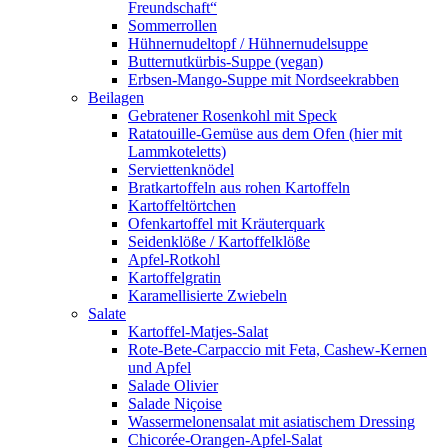
Freundschaft“
Sommerrollen
Hühnernudeltopf / Hühnernudelsuppe
Butternutkürbis-Suppe (vegan)
Erbsen-Mango-Suppe mit Nordseekrabben
Beilagen
Gebratener Rosenkohl mit Speck
Ratatouille-Gemüse aus dem Ofen (hier mit
Lammkoteletts)
Serviettenknödel
Bratkartoffeln aus rohen Kartoffeln
Kartoffeltörtchen
Ofenkartoffel mit Kräuterquark
Seidenklöße / Kartoffelklöße
Apfel-Rotkohl
Kartoffelgratin
Karamellisierte Zwiebeln
Salate
Kartoffel-Matjes-Salat
Rote-Bete-Carpaccio mit Feta, Cashew-Kernen
und Apfel
Salade Olivier
Salade Niçoise
Wassermelonensalat mit asiatischem Dressing
Chicorée-Orangen-Apfel-Salat