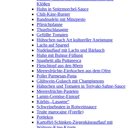
Klößen
Huhn in Spitzmorchel-Sauce
Chili-Käse-Burger
Bandnudeln mit Minzpesto
Pfirsichpfanne
Thunfischlasagne
Gefüllte Tomaten
Hühnchen nach Art kultureller Aneignung
Lachs auf Spargel
Nudelauflauf mit Lachs und Bärlauch
Huhn mit Bulgur-Füllung
Spaghetti alla Puttanesca
Fleischtopf aus den 80ern
Meeresfrüchte-Eierkuchen aus dem Ofen
Poller Parmesan-Pasta
Glühwein-Gulasch mit Champignons
Hähnchen und Tomaten in Teriyaki-Sahne-Sauce
Meeresfrüchte-Pasteten
Lamm-Gemüse-Eintopf
Kürbis-„Lasagne“
Schweinebraten in Rotweinsauce
Truite marocaine (Forelle)
Potjiekos
Kartoffel-Schinken-Ziegenkäseauflauf mit
Walnuss-Käse-Kruste