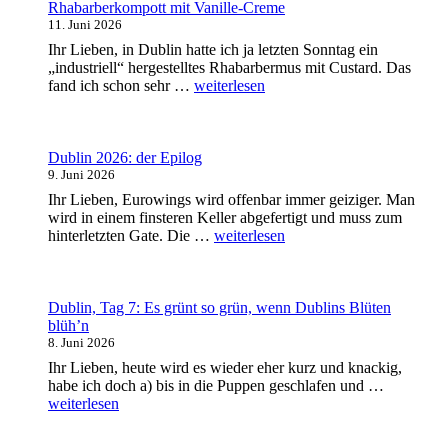
sein?“
Rhabarberkompott mit Vanille-Creme
11. Juni 2026
Ihr Lieben, in Dublin hatte ich ja letzten Sonntag ein
„industriell“ hergestelltes Rhabarbermus mit Custard. Das
„Rhabarberkompott
fand ich schon sehr …
weiterlesen
mit
Vanille-
Creme“
Dublin 2026: der Epilog
9. Juni 2026
Ihr Lieben, Eurowings wird offenbar immer geiziger. Man
wird in einem finsteren Keller abgefertigt und muss zum
„Dublin
hinterletzten Gate. Die …
weiterlesen
2026:
der
Epilog“
Dublin, Tag 7: Es grünt so grün, wenn Dublins Blüten
blüh’n
8. Juni 2026
Ihr Lieben, heute wird es wieder eher kurz und knackig,
„Dublin,
habe ich doch a) bis in die Puppen geschlafen und …
Tag
weiterlesen
7:
Es