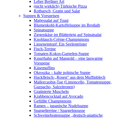
Leber Berliner Art
(nicht wirklich) Türkische Pizza
Rotbarsch, Gratin und Salat
Suppen & Vorspeisen
Matjessalat auf Toast
Blumenkohl-Kartoffelsuppe im Brotlaib
Spinatsuppe
Ziegenkäse im Blätterteig auf Spinatsalat
Knoblauch-Crème-Champignons
Linseneintopf: Ein Seelentröster
Fisch-Terrine
Tomaten-Kokos-Garnelen-Suppe
Knurrhahn auf Mangold – eine lauwarme
Vorspeise
Käsemuffins
Okroszka – kalte polnische Suppe
Hackfleisch-„Rosen“ aus dem Muffinblech
Mallorcaobst-Tag (Limoncello, Tomatensuppe,
Gazpacho, Salzzitronen)
Gratinierte Muscheln
Krabbencocktail auf Avocado
Gefüllte Champignons
Ramen – japanische Nudelsuppe
Spargelterrine / Spargelmousse
Schweinebratensuppe „deutsch-asiatische