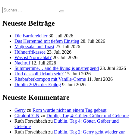
oder…?“
Suchen
Suchen
nach:
Neueste Beiträge
Die Barriereleiter
30. Juli 2026
Das Herrenrad mit tiefem Einstieg
28. Juli 2026
Matjessalat auf Toast
25. Juli 2026
Hühnerfrikassee
23. Juli 2026
Was ist Normalität?
20. Juli 2026
Nachruf
12. Juli 2026
Summertime… and the living is anstrengend
23. Juni 2026
Und das soll Urlaub sein?
15. Juni 2026
Rhabarberkompott mit Vanille-Creme
11. Juni 2026
Dublin 2026: der Epilog
9. Juni 2026
Neueste Kommentare
Gerry
zu
Rom wurde nicht an einem Tag gebaut
GiraldoCGN
zu
Dublin, Tag 4: Götter, Gräber und Gelehrte
Ruth Forschbach
zu
Dublin, Tag 4: Götter, Gräber und
Gelehrte
Ruth Forschbach
zu
Dublin, Tag 2: Gerry geht wieder zur