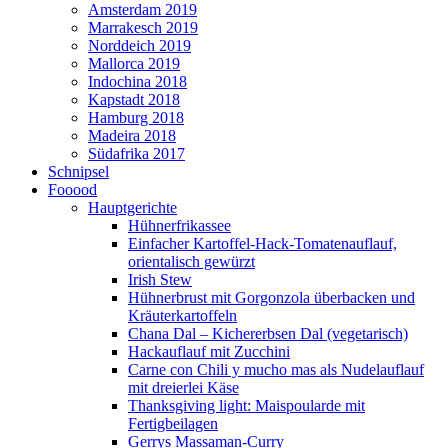
Amsterdam 2019
Marrakesch 2019
Norddeich 2019
Mallorca 2019
Indochina 2018
Kapstadt 2018
Hamburg 2018
Madeira 2018
Südafrika 2017
Schnipsel
Fooood
Hauptgerichte
Hühnerfrikassee
Einfacher Kartoffel-Hack-Tomatenauflauf,
orientalisch gewürzt
Irish Stew
Hühnerbrust mit Gorgonzola überbacken und
Kräuterkartoffeln
Chana Dal – Kichererbsen Dal (vegetarisch)
Hackauflauf mit Zucchini
Carne con Chili y mucho mas als Nudelauflauf
mit dreierlei Käse
Thanksgiving light: Maispoularde mit
Fertigbeilagen
Gerrys Massaman-Curry