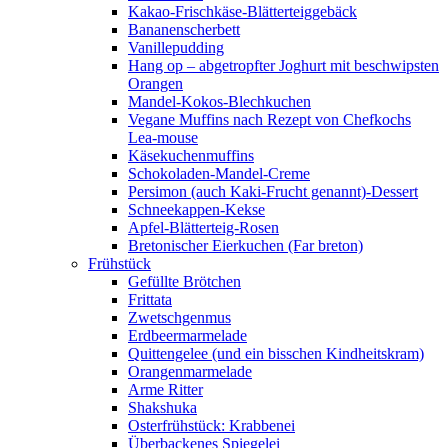
Kakao-Frischkäse-Blätterteiggebäck
Bananenscherbett
Vanillepudding
Hang op – abgetropfter Joghurt mit beschwipsten
Orangen
Mandel-Kokos-Blechkuchen
Vegane Muffins nach Rezept von Chefkochs
Lea-mouse
Käsekuchenmuffins
Schokoladen-Mandel-Creme
Persimon (auch Kaki-Frucht genannt)-Dessert
Schneekappen-Kekse
Apfel-Blätterteig-Rosen
Bretonischer Eierkuchen (Far breton)
Frühstück
Gefüllte Brötchen
Frittata
Zwetschgenmus
Erdbeermarmelade
Quittengelee (und ein bisschen Kindheitskram)
Orangenmarmelade
Arme Ritter
Shakshuka
Osterfrühstück: Krabbenei
Überbackenes Spiegelei