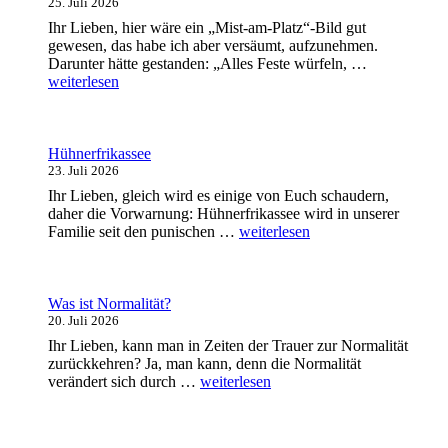
25. Juli 2026
Ihr Lieben, hier wäre ein „Mist-am-Platz“-Bild gut
gewesen, das habe ich aber versäumt, aufzunehmen.
„Matjessalat
Darunter hätte gestanden: „Alles Feste würfeln, …
auf
weiterlesen
Toast“
Hühnerfrikassee
23. Juli 2026
Ihr Lieben, gleich wird es einige von Euch schaudern,
daher die Vorwarnung: Hühnerfrikassee wird in unserer
„Hühnerfrikassee“
Familie seit den punischen …
weiterlesen
Was ist Normalität?
20. Juli 2026
Ihr Lieben, kann man in Zeiten der Trauer zur Normalität
zurückkehren? Ja, man kann, denn die Normalität
„Was
verändert sich durch …
weiterlesen
ist
Normalität?“