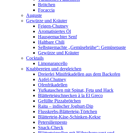
Brötchen
Focaccia
Auguste
Gewürze und Kräuter
Feigen-Chutney
Aromatisiertes Öl
Hausgemachter Senf
Haltbare Chili
Selbstgemachte „Gemüsebrühe“: Gemüsepaste
Gewürze und Kräuter
Cocktails
Limonarancello
Knabbereien und dergleichen
Dreierlei Minifrikadellen aus dem Backofen
Apfel-Chutney
Ofenfrikadellen
Yufkataschen mit Spinat, Feta und Hack
Blätterteigschnecken à la El Greco
Gefüllte Pizzabrötchen
Raita – indischer Joghurt-Dip
Flusskrebs-Blätterteig-Törtchen
Blätterteig-Käse-Schinken-Kekse
Petersilienpesto
Snack-Check
Blätterteigrollen mit Hähnchenwurst und