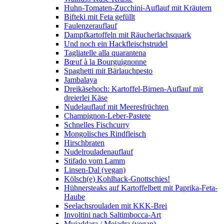
Huhn-Tomaten-Zucchini-Auflauf mit Kräutern
Bifteki mit Feta gefüllt
Faulenzerauflauf
Dampfkartoffeln mit Räucherlachsquark
Und noch ein Hackfleischstrudel
Tagliatelle alla quarantena
Bœuf à la Bourguignonne
Spaghetti mit Bärlauchpesto
Jambalaya
Dreikäsehoch: Kartoffel-Birnen-Auflauf mit
dreierlei Käse
Nudelauflauf mit Meeresfrüchten
Champignon-Leber-Pastete
Schnelles Fischcurry
Mongolisches Rindfleisch
Hirschbraten
Nudelrouladenauflauf
Stifado vom Lamm
Linsen-Dal (vegan)
Kölsch(e) Kohlhack-Gnottschies!
Hühnersteaks auf Kartoffelbett mit Paprika-Feta-
Haube
Seelachsrouladen mit KKK-Brei
Involtini nach Saltimbocca-Art
Mujaddara / Mejadra (vegan)