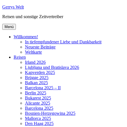
Zum
Gerrys Welt
Inhalt
Reisen und sonstige Zeitvertreiber
springen
Menü
Willkommen!
In tiefempfundener Liebe und Dankbarkeit
Neueste Beiträge
Weltkarte
Reisen
Irland 2026
Ljubljana und Bratislava 2026
Kapverden 2025
Brügge 2025
Balkan 2025
Barcelona 2025 – II
Berlin 2025
Bukarest 2025
Alicante 2025
Barcelona 2025
Bosnien-Herzegowina 2025
Mallorca 2025
Den Haag 2025