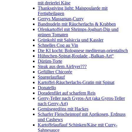
mit dreierlei Käse
Thanksgiving light: Maispoularde mit
Fertigbeilagen
Gerrys Massaman-Curry
Bandnudeln mit Räucherlachs & Krabben
Ofenkartoffel mit Shrimps-Joghurt-Dip und
grünen Tomaten
Grünkohl mit Salsiccia und Kassler
Schnelles Coq au Vin
Die KI kocht: Bolognese mediterran-orientalisch
Hühnchen-Spinat-Roulade „Balkan-Art“
Dürüm-Torte
Steak aus dem Airfryer???
Gefüllter Chicorée
Spargelauflauf
Kartoffel-Räucherlachs-Gratin mit Spinat
Donatello
Doradenfilet auf scharfem Reis
Gerry-Teller nach Gyros-Art (aka Gyros-Teller
nach Gerry-Art)
Gemüsegedöns mit Hackes
Scharfer Fleischeintopf mit Aprikosen, Erdnuss
und Cashews
Kartoffelauflauf Schinken/Käse mit Curry-
Sahnesauce