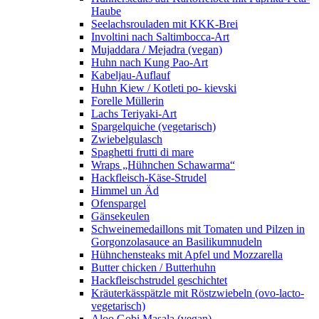
Haube
Seelachsrouladen mit KKK-Brei
Involtini nach Saltimbocca-Art
Mujaddara / Mejadra (vegan)
Huhn nach Kung Pao-Art
Kabeljau-Auflauf
Huhn Kiew / Kotleti po- kievski
Forelle Müllerin
Lachs Teriyaki-Art
Spargelquiche (vegetarisch)
Zwiebelgulasch
Spaghetti frutti di mare
Wraps „Hühnchen Schawarma“
Hackfleisch-Käse-Strudel
Himmel un Äd
Ofenspargel
Gänsekeulen
Schweinemedaillons mit Tomaten und Pilzen in
Gorgonzolasauce an Basilikumnudeln
Hühnchensteaks mit Apfel und Mozzarella
Butter chicken / Butterhuhn
Hackfleischstrudel geschichtet
Kräuterkässpätzle mit Röstzwiebeln (ovo-lacto-
vegetarisch)
Aloo Gobi Masala (vegan)