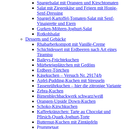
Spargelsalat mit Orangen und Kirschtomaten
Salat mit Ziegenkäse und Feigen mit Honig-
Senf-Dressing
Spargel-Kartoffel-Tomaten-Salat mit Senf-
Vinaigrette und Eiern
Gurken-Möhren-Joghurt-Salat
Rotkohlsalat
Desserts und Gebäcke
Rhabarberkompott mit Vanille-Creme
Schichtdessert mit Erdbeeren nach Art eines
Tiramisu
Baileys-Früchtekuchen
Mürbeteigplätzchen mit Gedöns
Erdbeer-Törtchen
Käsekuchen – Versuch Nr. 29174/b
Apfel-Pudding-Kuchen mit Streuseln
Tassenrührkuchen – hier die zitronige Variante
Zebra-Kuchen
Birnenblechbackwerk schwarz/weiß
Orangen-Upside Down-Kuchen
Schoko-Kirschkuchen
Kaffeekränzchen: Tarte au Chocolat und
Pfirsich-Quark-Joghurt-Torte
Butternut-Kuchen mit Zimtäpfeln
Prummetaat