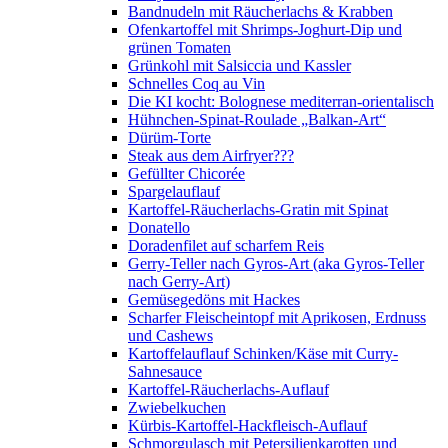
Bandnudeln mit Räucherlachs & Krabben
Ofenkartoffel mit Shrimps-Joghurt-Dip und
grünen Tomaten
Grünkohl mit Salsiccia und Kassler
Schnelles Coq au Vin
Die KI kocht: Bolognese mediterran-orientalisch
Hühnchen-Spinat-Roulade „Balkan-Art“
Dürüm-Torte
Steak aus dem Airfryer???
Gefüllter Chicorée
Spargelauflauf
Kartoffel-Räucherlachs-Gratin mit Spinat
Donatello
Doradenfilet auf scharfem Reis
Gerry-Teller nach Gyros-Art (aka Gyros-Teller
nach Gerry-Art)
Gemüsegedöns mit Hackes
Scharfer Fleischeintopf mit Aprikosen, Erdnuss
und Cashews
Kartoffelauflauf Schinken/Käse mit Curry-
Sahnesauce
Kartoffel-Räucherlachs-Auflauf
Zwiebelkuchen
Kürbis-Kartoffel-Hackfleisch-Auflauf
Schmorgulasch mit Petersilienkarotten und