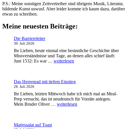
P.S.: Meine sonstigen Zeitvertreiber sind übrigens Musik, Literatur,
bildende Kunst uswusf. Aber leider komme ich kaum dazu, darüber
etwas zu schreiben.
Meine neuesten Beiträge:
Die Barriereleiter
30. Juli 2026
Ihr Lieben, heute einmal eine besinnliche Geschichte über
Missverständnisse und Tage, an denen alles schief läuft:
„Die
Juni 1532: Es war …
weiterlesen
Barriereleiter“
Das Herrenrad mit tiefem Einstieg
28. Juli 2026
Ihr Lieben, letzten Mittwoch habe ich mich mal an Meal-
Prep versucht, das ist neudeutsch für Vorräte anlegen.
„Das
Mein Bruder Oliver …
weiterlesen
Herrenrad
mit
tiefem
Einstieg“
Matjessalat auf Toast