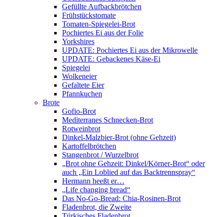
Gefüllte Aufbackbrötchen
Frühstückstomate
Tomaten-Spiegelei-Brot
Pochiertes Ei aus der Folie
Yorkshires
UPDATE: Pochiertes Ei aus der Mikrowelle
UPDATE: Gebackenes Käse-Ei
Spiegelei
Wolkeneier
Gefaltete Eier
Pfannkuchen
Brote
Gofio-Brot
Mediterranes Schnecken-Brot
Rotweinbrot
Dinkel-Malzbier-Brot (ohne Gehzeit)
Kartoffelbrötchen
Stangenbrot / Wurzelbrot
„Brot ohne Gehzeit: Dinkel/Körner-Brot“ oder
auch „Ein Loblied auf das Backtrennspray“
Hermann heeßt er…
„Life changing bread“
Das No-Go-Bread: Chia-Rosinen-Brot
Fladenbrot, die Zweite
Türkisches Fladenbrot