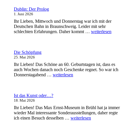
Von
Kirchen
Dublin: Der Prolog
und
1. Juni 2026
Tempeln“
Ihr Lieben, Mittwoch und Donnerstag war ich mit der
Deutschen Bahn in Braunschweig. Leider mit sehr
„Dublin:
schlechten Erfahrungen. Daher kommt …
weiterlesen
Der
Prolog“
Die Schöpfung
25. Mai 2026
Ihr Lieben! Das Schöne an 60. Geburtstagen ist, dass es
auch Wochen danach noch Geschenke regnet. So war ich
„Die
Donnerstagabend …
weiterlesen
Schöpfung“
Ist das Kunst oder…?
18. Mai 2026
Ihr Lieben! Das Max Ernst-Museum in Brühl hat ja immer
wieder Mal interessante Sonderausstellungen, daher regte
„Ist
ich einen Besuch desselben …
weiterlesen
das
Kunst