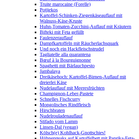
Truite marocaine (Forelle)
Potjiekos
Kartoffel-Schinken-Ziegenkäseauflauf mit
Walnuss-Käse-Kruste
Huhn-Tomaten-Zucchini-Auflauf mit Kräutern
Bifteki mit Feta gefüllt
Faulenzerauflauf
Dampfkartoffeln mit Räucherlachsquark
Und noch ein Hackfleischstrudel
Tagliatelle alla quarantena
Bœuf à la Bourguignonne
Spaghetti mit Bärlauchpesto
Jambalaya
Dreikäsehoch: Kartoffel-Birnen-Auflauf mit
dreierlei Käse
Nudelauflauf mit Meeresfrüchten
Champignon-Leber-Pastete
Schnelles Fischcurry
Mongolisches Rindfleisch
Hirschbraten
Nudelrouladenauflauf
Stifado vom Lamm
Linsen-Dal (vegan)
Kölsch(e) Kohlhack-Gnottschies!
Hühnersteaks auf Kartoffelbett mit Paprika-Feta-