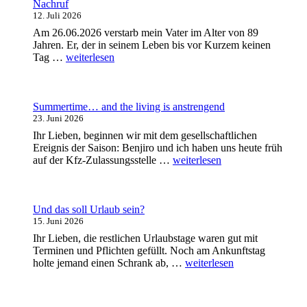
Nachruf
12. Juli 2026
Am 26.06.2026 verstarb mein Vater im Alter von 89
Jahren. Er, der in seinem Leben bis vor Kurzem keinen
„Nachruf“
Tag …
weiterlesen
Summertime… and the living is anstrengend
23. Juni 2026
Ihr Lieben, beginnen wir mit dem gesellschaftlichen
Ereignis der Saison: Benjiro und ich haben uns heute früh
„Summertime…
auf der Kfz-Zulassungsstelle …
weiterlesen
and
the
living
is
Und das soll Urlaub sein?
anstrengend“
15. Juni 2026
Ihr Lieben, die restlichen Urlaubstage waren gut mit
Terminen und Pflichten gefüllt. Noch am Ankunftstag
„Und
holte jemand einen Schrank ab, …
weiterlesen
das
soll
Urlaub