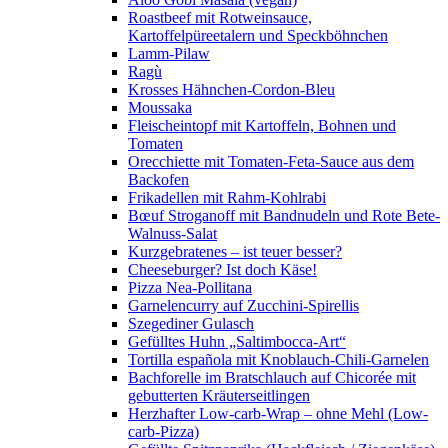
Roastbeef mit Rotweinsauce,
Kartoffelpüreetalern und Speckböhnchen
Lamm-Pilaw
Ragù
Krosses Hähnchen-Cordon-Bleu
Moussaka
Fleischeintopf mit Kartoffeln, Bohnen und
Tomaten
Orecchiette mit Tomaten-Feta-Sauce aus dem
Backofen
Frikadellen mit Rahm-Kohlrabi
Bœuf Stroganoff mit Bandnudeln und Rote Bete-
Walnuss-Salat
Kurzgebratenes – ist teuer besser?
Cheeseburger? Ist doch Käse!
Pizza Nea-Pollitana
Garnelencurry auf Zucchini-Spirellis
Szegediner Gulasch
Gefülltes Huhn „Saltimbocca-Art“
Tortilla española mit Knoblauch-Chili-Garnelen
Bachforelle im Bratschlauch auf Chicorée mit
gebutterten Kräuterseitlingen
Herzhafter Low-carb-Wrap – ohne Mehl (Low-
carb-Pizza)