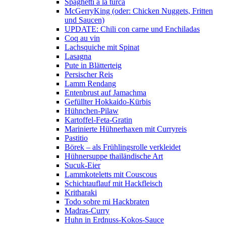
Spaghetti a la turca
McGerryKing (oder: Chicken Nuggets, Fritten
und Saucen)
UPDATE: Chili con carne und Enchiladas
Coq au vin
Lachsquiche mit Spinat
Lasagna
Pute in Blätterteig
Persischer Reis
Lamm Rendang
Entenbrust auf Jamachma
Gefüllter Hokkaido-Kürbis
Hühnchen-Pilaw
Kartoffel-Feta-Gratin
Marinierte Hühnerhaxen mit Curryreis
Pastitio
Börek – als Frühlingsrolle verkleidet
Hühnersuppe thailändische Art
Sucuk-Eier
Lammkoteletts mit Couscous
Schichtauflauf mit Hackfleisch
Kritharaki
Todo sobre mi Hackbraten
Madras-Curry
Huhn in Erdnuss-Kokos-Sauce