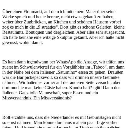
Über einen Flohmarkt, auf dem ich mit einem Maler über seine
Werke sprach und heute bereue, nicht etwas gekauft zu haben,
weiter über Zugbrücken, an Kirchen und schönen Häusern vorbei
zog es mich in die „9 straatjes“. Dort gibt es schöne Galerien, kleine
Restaurants, Boutiquen und dergleichen. Aber alles sehr ausgesucht.
Ich hätte beinahe eine witzige Skulptur gekauft. Aber ich hätte nicht
gewusst, wohin damit.
Es kam dann irgendwann per WhatsApp die Ansage, wir träfen uns
zuerst im Schwulenviertel für ein Vorglühbier im „Taboo“, um dann
in der Nähe bei dem Italiener „Saturnino“ essen zu gehen. Draußen
war die Bar pickepackevoll, so dass wir drinnen unsere Getränke
nahmen. Wir hatten es vorher auf der anderen Seite versucht, aber
dort mochte man keine Gäste haben. Kundschaft? Igitt! Dann der
Italiener. Ganz tolle Mannschaft, super Essen und ein
Missverständnis. Ein Missverständnis?
Rolf erzählte uns, dass die Niederländer es mit Geburtstagen nicht
so ernst nähmen. Man könne durchaus mal ein paar Tage vorher
feiern. Und irgendwie wurde das auch am Tisch noch thematisiert