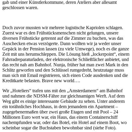
gab und einer Künstlerkommune, deren Ateliers aber allesamt
geschlossen waren.
Doch zuvor mussten wir mehrere logistische Kapriolen schlagen.
Zuerst war es den Frühstücksmenschen nicht gelungen, unsere
diversen Frühstücke getrennt auf die Zimmer zu buchen, was das
Auschecken etwas verzögerte. Dann wollten wir ja weder unser
Gepäck in der Pension lassen (zu viele Umwege), noch es die ganze
Zeit mit uns herumschleppen. Die Lösung hieß „lockerpoint“, einem
Fahrradreparaturladen, der elektronische Schließfächer anbietet, und
das recht nah am Bahnhof. Nunja, früher hat man zwei Mark in den
Schlitz geworfen und den Schlüssel rumgedreht, heutzutage muss
man sich mit Email registrieren, sich einen Code ausdenken und die
Kreditkarte belasten. Brave new world….
Wir „Hoteliers“ trafen uns mit den „Amsterdamern“ am Bahnhof
und nahmen die NDSM-Fähre zur gleichnamigen Werft. Auf dem
Weg gibt es einige interessante Gebäude zu sehen. Unter anderem
ein torähnliches Hochhaus, in dem jemandem ein Apartment –
zugegebenermaßen über zwei große Etagen und mit Pool – 24
Millionen Euro wert war, ein Haus, das einem Containerschiff
nachempfunden war, oder das Botel, ein Hotel auf einem Boot, wo
scheinbar sogar die Buchstaben bewohnbar sind (siehe Foto).