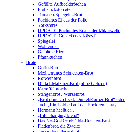
Gefüllte Aufbackbrötchen
Frühstückstomate
Tomaten-Spiegelei-Brot
Pochiertes Ei aus der Folie
Yorkshires
UPDATE: Pochiertes Ei aus der Mikrowelle
UPDATE: Gebackenes Käse-Ei
Spiegelei
Wolkeneier
Gefaltete Eier
Pfannkuchen
Brote
Gofio-Brot
Mediterranes Schnecken-Brot
Rotweinbrot
Dinkel-Malzbier-Brot (ohne Gehzeit)
Kartoffelbrötchen
Stangenbrot / Wurzelbrot
„Brot ohne Gehzeit: Dinkel/Körner-Brot“ oder
auch „Ein Loblied auf das Backtrennspray“
Hermann heeßt er…
„Life changing bread“
Das No-Go-Bread: Chia-Rosinen-Brot
Fladenbrot, die Zweite
Türkisches Fladenbrot