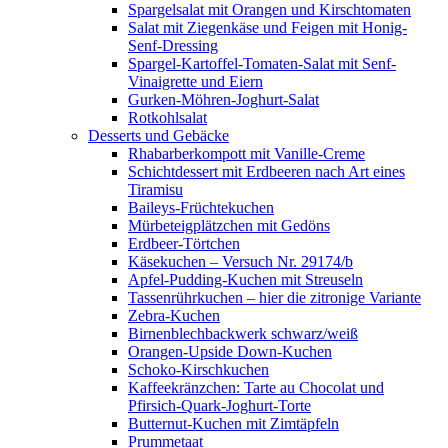
Spargelsalat mit Orangen und Kirschtomaten
Salat mit Ziegenkäse und Feigen mit Honig-
Senf-Dressing
Spargel-Kartoffel-Tomaten-Salat mit Senf-
Vinaigrette und Eiern
Gurken-Möhren-Joghurt-Salat
Rotkohlsalat
Desserts und Gebäcke
Rhabarberkompott mit Vanille-Creme
Schichtdessert mit Erdbeeren nach Art eines
Tiramisu
Baileys-Früchtekuchen
Mürbeteigplätzchen mit Gedöns
Erdbeer-Törtchen
Käsekuchen – Versuch Nr. 29174/b
Apfel-Pudding-Kuchen mit Streuseln
Tassenrührkuchen – hier die zitronige Variante
Zebra-Kuchen
Birnenblechbackwerk schwarz/weiß
Orangen-Upside Down-Kuchen
Schoko-Kirschkuchen
Kaffeekränzchen: Tarte au Chocolat und
Pfirsich-Quark-Joghurt-Torte
Butternut-Kuchen mit Zimtäpfeln
Prummetaat