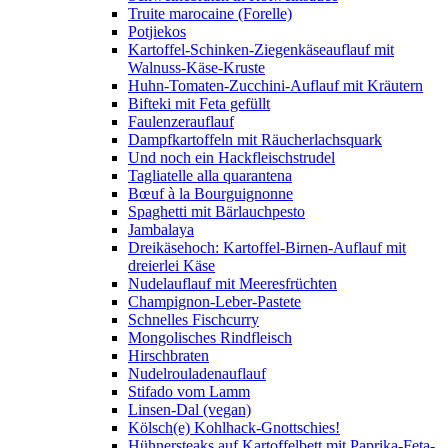
Truite marocaine (Forelle)
Potjiekos
Kartoffel-Schinken-Ziegenkäseauflauf mit
Walnuss-Käse-Kruste
Huhn-Tomaten-Zucchini-Auflauf mit Kräutern
Bifteki mit Feta gefüllt
Faulenzerauflauf
Dampfkartoffeln mit Räucherlachsquark
Und noch ein Hackfleischstrudel
Tagliatelle alla quarantena
Bœuf à la Bourguignonne
Spaghetti mit Bärlauchpesto
Jambalaya
Dreikäsehoch: Kartoffel-Birnen-Auflauf mit
dreierlei Käse
Nudelauflauf mit Meeresfrüchten
Champignon-Leber-Pastete
Schnelles Fischcurry
Mongolisches Rindfleisch
Hirschbraten
Nudelrouladenauflauf
Stifado vom Lamm
Linsen-Dal (vegan)
Kölsch(e) Kohlhack-Gnottschies!
Hühnersteaks auf Kartoffelbett mit Paprika-Feta-