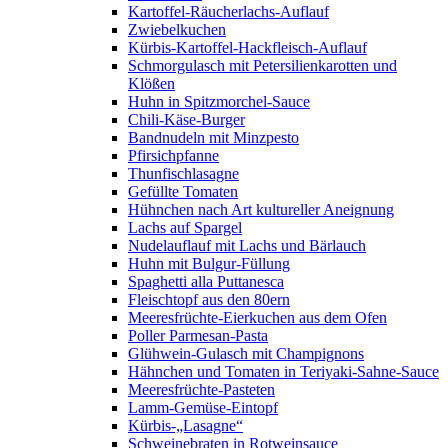
Kartoffel-Räucherlachs-Auflauf
Zwiebelkuchen
Kürbis-Kartoffel-Hackfleisch-Auflauf
Schmorgulasch mit Petersilienkarotten und
Klößen
Huhn in Spitzmorchel-Sauce
Chili-Käse-Burger
Bandnudeln mit Minzpesto
Pfirsichpfanne
Thunfischlasagne
Gefüllte Tomaten
Hühnchen nach Art kultureller Aneignung
Lachs auf Spargel
Nudelauflauf mit Lachs und Bärlauch
Huhn mit Bulgur-Füllung
Spaghetti alla Puttanesca
Fleischtopf aus den 80ern
Meeresfrüchte-Eierkuchen aus dem Ofen
Poller Parmesan-Pasta
Glühwein-Gulasch mit Champignons
Hähnchen und Tomaten in Teriyaki-Sahne-Sauce
Meeresfrüchte-Pasteten
Lamm-Gemüse-Eintopf
Kürbis-„Lasagne“
Schweinebraten in Rotweinsauce