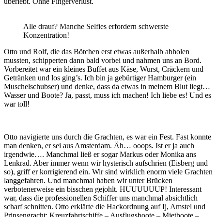
überlebt. Ohne Fingerverlust.
Alle drauf? Manche Selfies erfordern schwerste
Konzentration!
Otto und Rolf, die das Bötchen erst etwas außerhalb abholen
mussten, schipperten dann bald vorbei und nahmen uns an Bord.
Vorbereitet war ein kleines Buffet aus Käse, Wurst, Cräckern und
Getränken und los ging’s. Ich bin ja gebürtiger Hamburger (ein
Muschelschubser) und denke, dass da etwas in meinem Blut liegt…
Wasser und Boote? Ja, passt, muss ich machen! Ich liebe es! Und es
war toll!
Otto navigierte uns durch die Grachten, es war ein Fest. Fast konnte
man denken, er sei aus Amsterdam. Äh… ooops. Ist er ja auch
irgendwie…. Manchmal ließ er sogar Markus oder Monika ans
Lenkrad. Aber immer wenn wir hysterisch aufschrien (Eisberg und
so), griff er korrigierend ein. Wir sind wirklich enorm viele Grachten
langgefahren. Und manchmal haben wir unter Brücken
verbotenerweise ein bisschen gejohlt. HUUUUUUP! Interessant
war, dass die professionellen Schiffer uns manchmal absichtlich
scharf schnitten. Otto erklärte die Hackordnung auf Ij, Amstel und
Prinsengracht: Kreuzfahrtschiffe – Ausflugsboote – Mietboote –