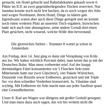
gemacht, ein Hotel gebucht und Bahnfahrkarten gekauft sowie 6
Plätze im ICE an zwei gegenüberliegenden Tischen reserviert. Nur
Jasmina konnte noch nicht fest buchen, da es noch wegen des Jobs
und wegen Nordmann, ihrem Hund, Dinge zu klären gab.
Irgendwann waren aber auch diese Dinge geregelt und sie konnte
noch einen weiteren Platz an unserem Tisch ergattern. Inzwischen
hatte sich auch eine ahnungslose, arme andere Gestalt dort einen
Platz gesichert, nicht wissend, welche Hölle ihm bevorstand.
Die glorreichen Sieben – Nummer 8 wartet ja schon in
Amsterdam
Am Freitag, dem 14. Juni ging es dann mit Verspätung von Köln
aus los. Wir hatten reichlich Proviant dabei, man kennt das ja mit der
Deutschen Bahn. Man muss vorbereitet sein! Auf der knapp
dreistündigen Fahrt konsumierten wir 5 Flaschen Sekt (eine
Mitreisende hatte nur zwei Gläschen!), vier Pakete Würstchen,
Dutzende von Brezeln sowie Erdbeeren, gezuckert und mit Triple
Sec vor dem schnellen Verderben konserviert. Ja, Vitamine sind
wichtig. Mit Erdbeeren im Sekt macht man aus jeder Sauftour quasi
eine Gesundheitsreise.
Unser 8. Rad am Wagen war übrigens mit großer Geduld gesegnet.
Und man muss dazu auch sagen, das wir bei weitem nicht die