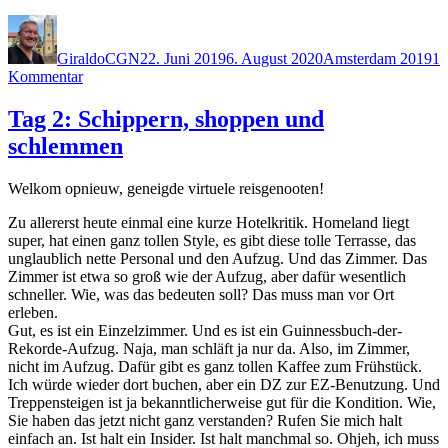
Autor
Veröffentlicht
Kategorien
am
GiraldoCGN
22. Juni 2019
6. August 2020
Amsterdam 2019
1
zu
Kommentar
Tag
3:
Tag 2: Schippern, shoppen und
Kultur,
schlemmen
Kommerz
und
ein
Welkom opnieuw, geneigde virtuele reisgenooten!
bisschen
Yoga
Zu allererst heute einmal eine kurze Hotelkritik. Homeland liegt
super, hat einen ganz tollen Style, es gibt diese tolle Terrasse, das
unglaublich nette Personal und den Aufzug. Und das Zimmer. Das
Zimmer ist etwa so groß wie der Aufzug, aber dafür wesentlich
schneller. Wie, was das bedeuten soll? Das muss man vor Ort
erleben.
Gut, es ist ein Einzelzimmer. Und es ist ein Guinnessbuch-der-
Rekorde-Aufzug. Naja, man schläft ja nur da. Also, im Zimmer,
nicht im Aufzug. Dafür gibt es ganz tollen Kaffee zum Frühstück.
Ich würde wieder dort buchen, aber ein DZ zur EZ-Benutzung. Und
Treppensteigen ist ja bekanntlicherweise gut für die Kondition. Wie,
Sie haben das jetzt nicht ganz verstanden? Rufen Sie mich halt
einfach an. Ist halt ein Insider. Ist halt manchmal so. Ohjeh, ich muss