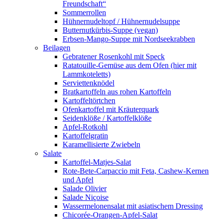
Freundschaft“
Sommerrollen
Hühnernudeltopf / Hühnernudelsuppe
Butternutkürbis-Suppe (vegan)
Erbsen-Mango-Suppe mit Nordseekrabben
Beilagen
Gebratener Rosenkohl mit Speck
Ratatouille-Gemüse aus dem Ofen (hier mit
Lammkoteletts)
Serviettenknödel
Bratkartoffeln aus rohen Kartoffeln
Kartoffeltörtchen
Ofenkartoffel mit Kräuterquark
Seidenklöße / Kartoffelklöße
Apfel-Rotkohl
Kartoffelgratin
Karamellisierte Zwiebeln
Salate
Kartoffel-Matjes-Salat
Rote-Bete-Carpaccio mit Feta, Cashew-Kernen
und Apfel
Salade Olivier
Salade Niçoise
Wassermelonensalat mit asiatischem Dressing
Chicorée-Orangen-Apfel-Salat