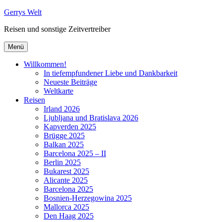
Zum
Gerrys Welt
Inhalt
Reisen und sonstige Zeitvertreiber
springen
Menü
Willkommen!
In tiefempfundener Liebe und Dankbarkeit
Neueste Beiträge
Weltkarte
Reisen
Irland 2026
Ljubljana und Bratislava 2026
Kapverden 2025
Brügge 2025
Balkan 2025
Barcelona 2025 – II
Berlin 2025
Bukarest 2025
Alicante 2025
Barcelona 2025
Bosnien-Herzegowina 2025
Mallorca 2025
Den Haag 2025