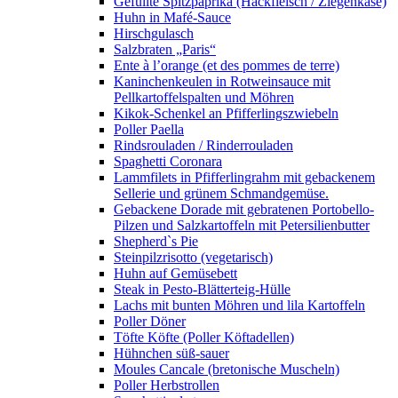
Gefüllte Spitzpaprika (Hackfleisch / Ziegenkäse)
Huhn in Mafé-Sauce
Hirschgulasch
Salzbraten „Paris“
Ente à l’orange (et des pommes de terre)
Kaninchenkeulen in Rotweinsauce mit
Pellkartoffelspalten und Möhren
Kikok-Schenkel an Pfifferlingszwiebeln
Poller Paella
Rindsrouladen / Rinderrouladen
Spaghetti Coronara
Lammfilets in Pfifferlingrahm mit gebackenem
Sellerie und grünem Schmandgemüse.
Gebackene Dorade mit gebratenen Portobello-
Pilzen und Salzkartoffeln mit Petersilienbutter
Shepherd`s Pie
Steinpilzrisotto (vegetarisch)
Huhn auf Gemüsebett
Steak in Pesto-Blätterteig-Hülle
Lachs mit bunten Möhren und lila Kartoffeln
Poller Döner
Töfte Köfte (Poller Köftadellen)
Hühnchen süß-sauer
Moules Cancale (bretonische Muscheln)
Poller Herbstrollen