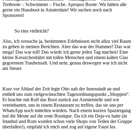
Tretboote – Schwimmer – Fische. Apropos Boote: Wir hätten alle
gerne ein Hausboot in Amsterdam! Wir suchen noch nach
Sponsoren!
So eins vielleicht?
Also, ich versuche ja, bestimmten Erlebnissen nicht allzu viel Raum
zu geben in meinen Berichten. Aber das war der Hammer! Das war
mega! Das war toll! Das würde ich gerne jeden Tag machen! Eine
kleine Kreuzchenfahrt mit tollen Menschen und einem kalten Glas
gegorenem Traubensaft. Und nein, genau deswegen war ich nicht
am Steuer.
Kurz vor Ablauf der Zeit legte Otto nah der Innenstadt an und
entließ uns zum vielgewünschten Tagesordnungspunkt „Shoppen“.
Er brachte mit Rolf das Boot zurück zur Anmietstelle und wir
vereinbarten, uns in einem Restaurant zu treffen, das sie uns per
WhatsApp noch mitteilen würden. Nach einem kurzen Spaziergang
traf die Meute auf die erste Boutique. Da ich ein Deja-vu hatte (in
Istanbul und Rom wurden schon viele Shops von Teilen der Gruppe
überfallen!), empfahl ich mich und zog auf eigene Faust los.