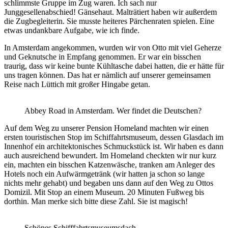
schlimmste Gruppe im Zug waren. Ich sach nur
Junggesellenabschied! Gänsehaut. Malträtiert haben wir außerdem
die Zugbegleiterin. Sie musste heiteres Pärchenraten spielen. Eine
etwas undankbare Aufgabe, wie ich finde.
In Amsterdam angekommen, wurden wir von Otto mit viel Geherze
und Geknutsche in Empfang genommen. Er war ein bisschen
traurig, dass wir keine bunte Kühltasche dabei hatten, die er hätte für
uns tragen können. Das hat er nämlich auf unserer gemeinsamen
Reise nach Lüttich mit großer Hingabe getan.
Abbey Road in Amsterdam. Wer findet die Deutschen?
Auf dem Weg zu unserer Pension Homeland machten wir einen
ersten touristischen Stop im Schiffahrtsmuseum, dessen Glasdach im
Innenhof ein architektonisches Schmuckstück ist. Wir haben es dann
auch ausreichend bewundert. Im Homeland checkten wir nur kurz
ein, machten ein bisschen Katzenwäsche, tranken am Anleger des
Hotels noch ein Aufwärmgetränk (wir hatten ja schon so lange
nichts mehr gehabt) und begaben uns dann auf den Weg zu Ottos
Domizil. Mit Stop an einem Museum. 20 Minuten Fußweg bis
dorthin. Man merke sich bitte diese Zahl. Sie ist magisch!
Schönes Schifffahrtsmuseumsdach