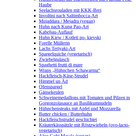
Haube
Seelachsrouladen mit KKK-Brei
Involtini nach Saltimbocca-Art
Mujaddara / Mejadra (vegan)
Huhn nach Kung Pao-Art
Kabeljau-Auflauf
Huhn Kiew / Kotleti po- kievski
Forelle Müllerin
Lachs Teriyaki-Art
Spargelquiche (vegetarisch)
Zwiebelgulasch
Spaghetti frutti di mare
Wraps „Hühnchen Schawarma“
Hackfleisch-Käse-Strudel
Himmel un Äd
Ofenspargel
Gänsekeulen
Schweinemedaillons mit Tomaten und Pilzen in
Gorgonzolasauce an Basilikumnudeln
Hühnchensteaks mit Apfel und Mozzarella
Butter chicken / Butterhuhn
Hackfleischstrudel geschichtet
Kräuterkässpätzle mit Röstzwiebeln (ovo-lacto-
vegetarisch)
Aloo Gobi Masala (vegan)