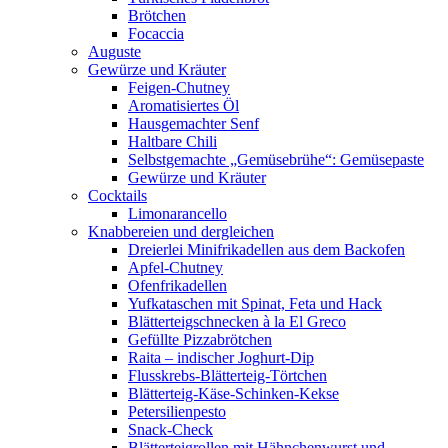
Brötchen
Focaccia
Auguste
Gewürze und Kräuter
Feigen-Chutney
Aromatisiertes Öl
Hausgemachter Senf
Haltbare Chili
Selbstgemachte „Gemüsebrühe“: Gemüsepaste
Gewürze und Kräuter
Cocktails
Limonarancello
Knabbereien und dergleichen
Dreierlei Minifrikadellen aus dem Backofen
Apfel-Chutney
Ofenfrikadellen
Yufkataschen mit Spinat, Feta und Hack
Blätterteigschnecken à la El Greco
Gefüllte Pizzabrötchen
Raita – indischer Joghurt-Dip
Flusskrebs-Blätterteig-Törtchen
Blätterteig-Käse-Schinken-Kekse
Petersilienpesto
Snack-Check
Blätterteigrollen mit Hähnchenwurst und