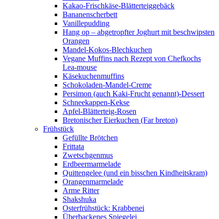
Kakao-Frischkäse-Blätterteiggebäck
Bananenscherbett
Vanillepudding
Hang op – abgetropfter Joghurt mit beschwipsten
Orangen
Mandel-Kokos-Blechkuchen
Vegane Muffins nach Rezept von Chefkochs
Lea-mouse
Käsekuchenmuffins
Schokoladen-Mandel-Creme
Persimon (auch Kaki-Frucht genannt)-Dessert
Schneekappen-Kekse
Apfel-Blätterteig-Rosen
Bretonischer Eierkuchen (Far breton)
Frühstück
Gefüllte Brötchen
Frittata
Zwetschgenmus
Erdbeermarmelade
Quittengelee (und ein bisschen Kindheitskram)
Orangenmarmelade
Arme Ritter
Shakshuka
Osterfrühstück: Krabbenei
Überbackenes Spiegelei