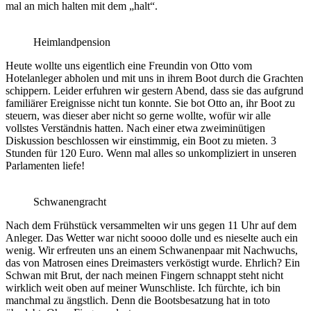
mal an mich halten mit dem „halt“.
Heimlandpension
Heute wollte uns eigentlich eine Freundin von Otto vom
Hotelanleger abholen und mit uns in ihrem Boot durch die Grachten
schippern. Leider erfuhren wir gestern Abend, dass sie das aufgrund
familiärer Ereignisse nicht tun konnte. Sie bot Otto an, ihr Boot zu
steuern, was dieser aber nicht so gerne wollte, wofür wir alle
vollstes Verständnis hatten. Nach einer etwa zweiminütigen
Diskussion beschlossen wir einstimmig, ein Boot zu mieten. 3
Stunden für 120 Euro. Wenn mal alles so unkompliziert in unseren
Parlamenten liefe!
Schwanengracht
Nach dem Frühstück versammelten wir uns gegen 11 Uhr auf dem
Anleger. Das Wetter war nicht soooo dolle und es nieselte auch ein
wenig. Wir erfreuten uns an einem Schwanenpaar mit Nachwuchs,
das von Matrosen eines Dreimasters verköstigt wurde. Ehrlich? Ein
Schwan mit Brut, der nach meinen Fingern schnappt steht nicht
wirklich weit oben auf meiner Wunschliste. Ich fürchte, ich bin
manchmal zu ängstlich. Denn die Bootsbesatzung hat in toto