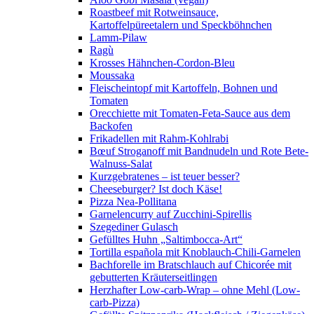
Roastbeef mit Rotweinsauce,
Kartoffelpüreetalern und Speckböhnchen
Lamm-Pilaw
Ragù
Krosses Hähnchen-Cordon-Bleu
Moussaka
Fleischeintopf mit Kartoffeln, Bohnen und
Tomaten
Orecchiette mit Tomaten-Feta-Sauce aus dem
Backofen
Frikadellen mit Rahm-Kohlrabi
Bœuf Stroganoff mit Bandnudeln und Rote Bete-
Walnuss-Salat
Kurzgebratenes – ist teuer besser?
Cheeseburger? Ist doch Käse!
Pizza Nea-Pollitana
Garnelencurry auf Zucchini-Spirellis
Szegediner Gulasch
Gefülltes Huhn „Saltimbocca-Art“
Tortilla española mit Knoblauch-Chili-Garnelen
Bachforelle im Bratschlauch auf Chicorée mit
gebutterten Kräuterseitlingen
Herzhafter Low-carb-Wrap – ohne Mehl (Low-
carb-Pizza)