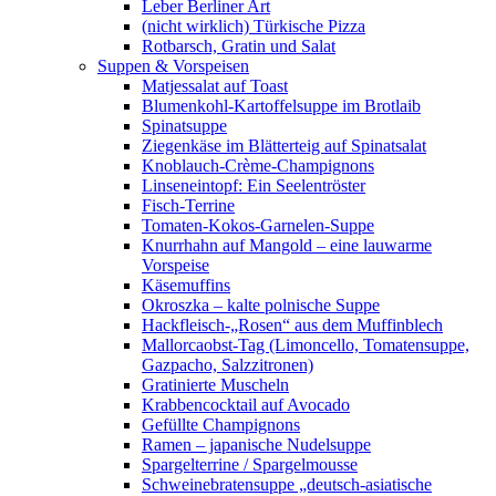
Leber Berliner Art
(nicht wirklich) Türkische Pizza
Rotbarsch, Gratin und Salat
Suppen & Vorspeisen
Matjessalat auf Toast
Blumenkohl-Kartoffelsuppe im Brotlaib
Spinatsuppe
Ziegenkäse im Blätterteig auf Spinatsalat
Knoblauch-Crème-Champignons
Linseneintopf: Ein Seelentröster
Fisch-Terrine
Tomaten-Kokos-Garnelen-Suppe
Knurrhahn auf Mangold – eine lauwarme
Vorspeise
Käsemuffins
Okroszka – kalte polnische Suppe
Hackfleisch-„Rosen“ aus dem Muffinblech
Mallorcaobst-Tag (Limoncello, Tomatensuppe,
Gazpacho, Salzzitronen)
Gratinierte Muscheln
Krabbencocktail auf Avocado
Gefüllte Champignons
Ramen – japanische Nudelsuppe
Spargelterrine / Spargelmousse
Schweinebratensuppe „deutsch-asiatische