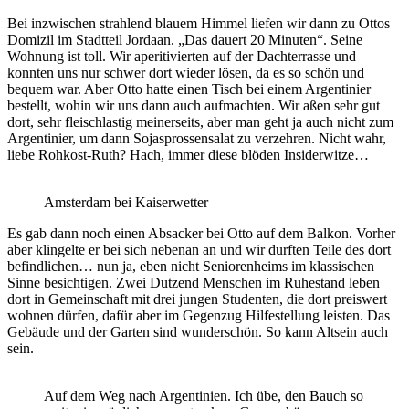
Bei inzwischen strahlend blauem Himmel liefen wir dann zu Ottos
Domizil im Stadtteil Jordaan. „Das dauert 20 Minuten“. Seine
Wohnung ist toll. Wir aperitivierten auf der Dachterrasse und
konnten uns nur schwer dort wieder lösen, da es so schön und
bequem war. Aber Otto hatte einen Tisch bei einem Argentinier
bestellt, wohin wir uns dann auch aufmachten. Wir aßen sehr gut
dort, sehr fleischlastig meinerseits, aber man geht ja auch nicht zum
Argentinier, um dann Sojasprossensalat zu verzehren. Nicht wahr,
liebe Rohkost-Ruth? Hach, immer diese blöden Insiderwitze…
Amsterdam bei Kaiserwetter
Es gab dann noch einen Absacker bei Otto auf dem Balkon. Vorher
aber klingelte er bei sich nebenan an und wir durften Teile des dort
befindlichen… nun ja, eben nicht Seniorenheims im klassischen
Sinne besichtigen. Zwei Dutzend Menschen im Ruhestand leben
dort in Gemeinschaft mit drei jungen Studenten, die dort preiswert
wohnen dürfen, dafür aber im Gegenzug Hilfestellung leisten. Das
Gebäude und der Garten sind wunderschön. So kann Altsein auch
sein.
Auf dem Weg nach Argentinien. Ich übe, den Bauch so