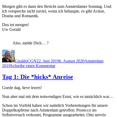
Morgen gibt es dann den Bericht zum Amsterdamer Sonntag. Und
ich verspreche nicht zuviel, wenn ich behaupte, es gibt Action,
Drama und Romantik.
Dus tot morgen!
Uw Gerald
Also, melde Dich… ?
Autor
Veröffentlicht
Kategorien
am
GiraldoCGN
22. Juni 2019
6. August 2020
Amsterdam
zu
2019
Schreibe einen Kommentar
Tag
2:
Tag 1: Die *hicks* Anreise
Schippern,
shoppen
Goede dag, lieve lezers!
und
schlemmen
Nun aber mal mit dem notwendigen Ernst, wie es tatsächlich war…
Schon im Vorfeld haben wir natürlich Vorbereitungen für unsere
Doppelkopfreise nach Amsterdam getroffen: Prosecco im
Selbstversuch verkostet, Programme ausgearbeitet, Otto nervös