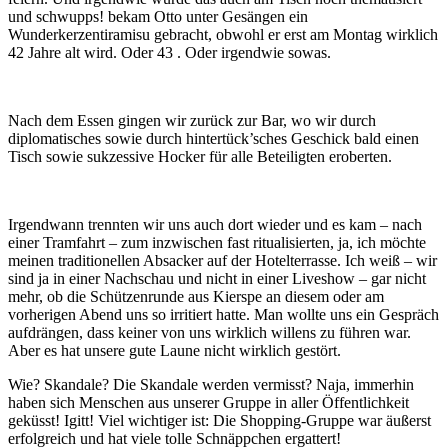
und schwupps! bekam Otto unter Gesängen ein
Wunderkerzentiramisu gebracht, obwohl er erst am Montag wirklich
42 Jahre alt wird. Oder 43 . Oder irgendwie sowas.
Nach dem Essen gingen wir zurück zur Bar, wo wir durch
diplomatisches sowie durch hintertück’sches Geschick bald einen
Tisch sowie sukzessive Hocker für alle Beteiligten eroberten.
Irgendwann trennten wir uns auch dort wieder und es kam – nach
einer Tramfahrt – zum inzwischen fast ritualisierten, ja, ich möchte
meinen traditionellen Absacker auf der Hotelterrasse. Ich weiß – wir
sind ja in einer Nachschau und nicht in einer Liveshow – gar nicht
mehr, ob die Schützenrunde aus Kierspe an diesem oder am
vorherigen Abend uns so irritiert hatte. Man wollte uns ein Gespräch
aufdrängen, dass keiner von uns wirklich willens zu führen war.
Aber es hat unsere gute Laune nicht wirklich gestört.
Wie? Skandale? Die Skandale werden vermisst? Naja, immerhin
haben sich Menschen aus unserer Gruppe in aller Öffentlichkeit
geküsst! Igitt! Viel wichtiger ist: Die Shopping-Gruppe war äußerst
erfolgreich und hat viele tolle Schnäppchen ergattert!