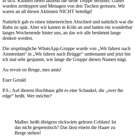
in sich. Kunden fielen laufend die steile Treppe herunter, Gläser
wurden zerdeppert und Menagen von den Tischen gerissen. Wir
waren an all diesen Aktionen NICHT beteiligt!
Natürlich gab es einen tränenreichen Abschied und natürlich war die
Bahn zu spät. Aber wir kamen in Köln an und hatten ein wunderbar
langes Wochenende hinter uns, an das wir alle bestimmt lange
denken werden.
Die ursprüngliche WhatsApp-Gruppe wurde von „Wir fahren nach
Amsterdam“ in „Wir fahren nach Brügge“ umbenannt und jetzt bin
ich mal sehr gespannt, wie lange die Gruppe diesen Namen trägt.
Au revoir en Bruge, mes amis!
Euer Gerald
P.S.: Auf diesem Hochhaus gibt es eine Schaukel, die „over the
edge“ heißt. Wer möchte?
Malbec heißt übrigens rückwärts gelesen Ceblam! Ist
das nicht gespenstisch? Das lässt einem die Haare zu
Berge stehen!