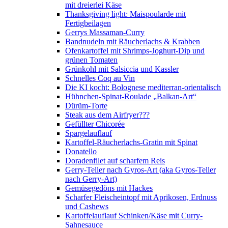
mit dreierlei Käse
Thanksgiving light: Maispoularde mit
Fertigbeilagen
Gerrys Massaman-Curry
Bandnudeln mit Räucherlachs & Krabben
Ofenkartoffel mit Shrimps-Joghurt-Dip und
grünen Tomaten
Grünkohl mit Salsiccia und Kassler
Schnelles Coq au Vin
Die KI kocht: Bolognese mediterran-orientalisch
Hühnchen-Spinat-Roulade „Balkan-Art“
Dürüm-Torte
Steak aus dem Airfryer???
Gefüllter Chicorée
Spargelauflauf
Kartoffel-Räucherlachs-Gratin mit Spinat
Donatello
Doradenfilet auf scharfem Reis
Gerry-Teller nach Gyros-Art (aka Gyros-Teller
nach Gerry-Art)
Gemüsegedöns mit Hackes
Scharfer Fleischeintopf mit Aprikosen, Erdnuss
und Cashews
Kartoffelauflauf Schinken/Käse mit Curry-
Sahnesauce