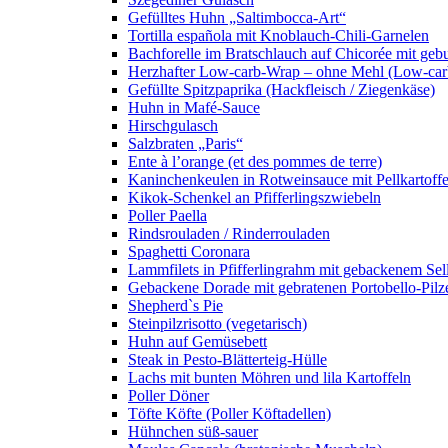
Gefülltes Huhn „Saltimbocca-Art“
Tortilla española mit Knoblauch-Chili-Garnelen
Bachforelle im Bratschlauch auf Chicorée mit gebu
Herzhafter Low-carb-Wrap – ohne Mehl (Low-car
Gefüllte Spitzpaprika (Hackfleisch / Ziegenkäse)
Huhn in Mafé-Sauce
Hirschgulasch
Salzbraten „Paris“
Ente à l’orange (et des pommes de terre)
Kaninchenkeulen in Rotweinsauce mit Pellkartoff
Kikok-Schenkel an Pfifferlingszwiebeln
Poller Paella
Rindsrouladen / Rinderrouladen
Spaghetti Coronara
Lammfilets in Pfifferlingrahm mit gebackenem S
Gebackene Dorade mit gebratenen Portobello-Pilzen
Shepherd`s Pie
Steinpilzrisotto (vegetarisch)
Huhn auf Gemüsebett
Steak in Pesto-Blätterteig-Hülle
Lachs mit bunten Möhren und lila Kartoffeln
Poller Döner
Töfte Köfte (Poller Köftadellen)
Hühnchen süß-sauer