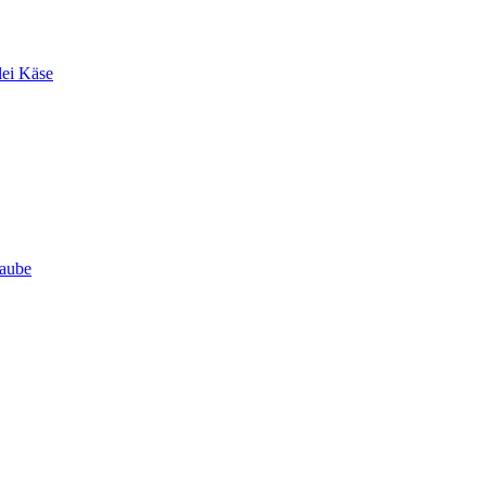
lei Käse
Haube