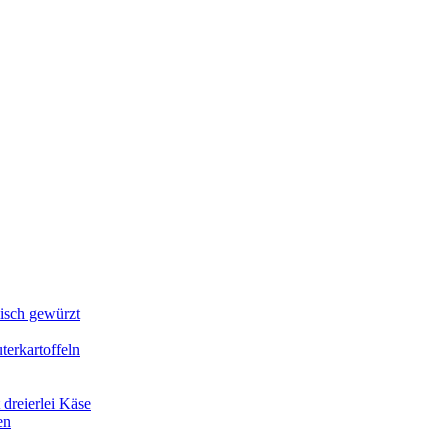
lisch gewürzt
erkartoffeln
dreierlei Käse
en