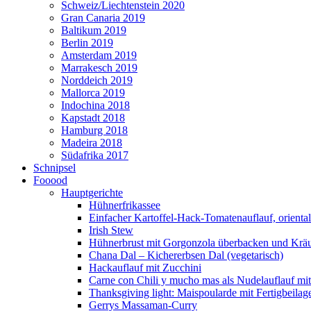
Schweiz/Liechtenstein 2020
Gran Canaria 2019
Baltikum 2019
Berlin 2019
Amsterdam 2019
Marrakesch 2019
Norddeich 2019
Mallorca 2019
Indochina 2018
Kapstadt 2018
Hamburg 2018
Madeira 2018
Südafrika 2017
Schnipsel
Fooood
Hauptgerichte
Hühnerfrikassee
Einfacher Kartoffel-Hack-Tomatenauflauf, orienta
Irish Stew
Hühnerbrust mit Gorgonzola überbacken und Kräut
Chana Dal – Kichererbsen Dal (vegetarisch)
Hackauflauf mit Zucchini
Carne con Chili y mucho mas als Nudelauflauf mit 
Thanksgiving light: Maispoularde mit Fertigbeilag
Gerrys Massaman-Curry