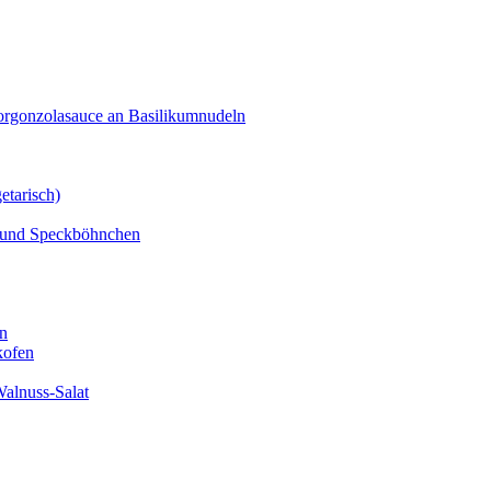
orgonzolasauce an Basilikumnudeln
etarisch)
n und Speckböhnchen
en
kofen
alnuss-Salat