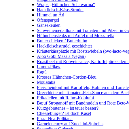
Wraps „Hühnchen Schawarma“
Hackfleisch-Käse-Strudel
Himmel un Äd
Ofenspargel
Gänsekeulen
Schweinemedaillons mit Tomaten und Pilzen in G
Hühnchensteaks mit Apfel und Mozzarella
Butter chicken / Butterhuhn
Hackfleischstrudel geschichtet
Kräuterkässpätzle mit Röstzwiebeln (ovo-lacto-veg
Aloo Gobi Masala (vegan)
Roastbeef mit Rotweinsauce, Kartoffelpüreetaler
Lamm-Pilaw
Ragù
Krosses Hähnchen-Cordon-Bleu
Moussaka
Fleischeintopf mit Kartoffeln, Bohnen und Tomat
Orecchiette mit Tomaten-Feta-Sauce aus dem Bac
Frikadellen mit Rahm-Kohlrabi
Bœuf Stroganoff mit Bandnudeln und Rote Bete-W
Kurzgebratenes – ist teuer besser?
Cheeseburger? Ist doch Käse!
Pizza Nea-Pollitana
Garnelencurry auf Zucchini-Spirellis
Szegediner Gulasch