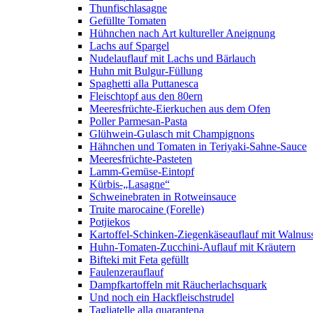
Thunfischlasagne
Gefüllte Tomaten
Hühnchen nach Art kultureller Aneignung
Lachs auf Spargel
Nudelauflauf mit Lachs und Bärlauch
Huhn mit Bulgur-Füllung
Spaghetti alla Puttanesca
Fleischtopf aus den 80ern
Meeresfrüchte-Eierkuchen aus dem Ofen
Poller Parmesan-Pasta
Glühwein-Gulasch mit Champignons
Hähnchen und Tomaten in Teriyaki-Sahne-Sauce
Meeresfrüchte-Pasteten
Lamm-Gemüse-Eintopf
Kürbis-„Lasagne“
Schweinebraten in Rotweinsauce
Truite marocaine (Forelle)
Potjiekos
Kartoffel-Schinken-Ziegenkäseauflauf mit Walnus
Huhn-Tomaten-Zucchini-Auflauf mit Kräutern
Bifteki mit Feta gefüllt
Faulenzerauflauf
Dampfkartoffeln mit Räucherlachsquark
Und noch ein Hackfleischstrudel
Tagliatelle alla quarantena