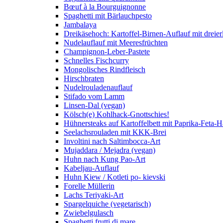
Bœuf à la Bourguignonne
Spaghetti mit Bärlauchpesto
Jambalaya
Dreikäsehoch: Kartoffel-Birnen-Auflauf mit dreier
Nudelauflauf mit Meeresfrüchten
Champignon-Leber-Pastete
Schnelles Fischcurry
Mongolisches Rindfleisch
Hirschbraten
Nudelrouladenauflauf
Stifado vom Lamm
Linsen-Dal (vegan)
Kölsch(e) Kohlhack-Gnottschies!
Hühnersteaks auf Kartoffelbett mit Paprika-Feta-
Seelachsrouladen mit KKK-Brei
Involtini nach Saltimbocca-Art
Mujaddara / Mejadra (vegan)
Huhn nach Kung Pao-Art
Kabeljau-Auflauf
Huhn Kiew / Kotleti po- kievski
Forelle Müllerin
Lachs Teriyaki-Art
Spargelquiche (vegetarisch)
Zwiebelgulasch
Spaghetti frutti di mare