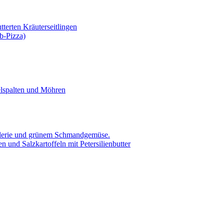
tterten Kräuterseitlingen
b-Pizza)
elspalten und Möhren
ellerie und grünem Schmandgemüse.
 und Salzkartoffeln mit Petersilienbutter