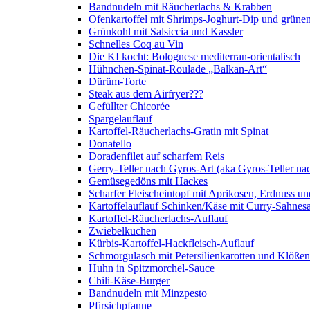
Bandnudeln mit Räucherlachs & Krabben
Ofenkartoffel mit Shrimps-Joghurt-Dip und grüne
Grünkohl mit Salsiccia und Kassler
Schnelles Coq au Vin
Die KI kocht: Bolognese mediterran-orientalisch
Hühnchen-Spinat-Roulade „Balkan-Art“
Dürüm-Torte
Steak aus dem Airfryer???
Gefüllter Chicorée
Spargelauflauf
Kartoffel-Räucherlachs-Gratin mit Spinat
Donatello
Doradenfilet auf scharfem Reis
Gerry-Teller nach Gyros-Art (aka Gyros-Teller na
Gemüsegedöns mit Hackes
Scharfer Fleischeintopf mit Aprikosen, Erdnuss 
Kartoffelauflauf Schinken/Käse mit Curry-Sahnes
Kartoffel-Räucherlachs-Auflauf
Zwiebelkuchen
Kürbis-Kartoffel-Hackfleisch-Auflauf
Schmorgulasch mit Petersilienkarotten und Klößen
Huhn in Spitzmorchel-Sauce
Chili-Käse-Burger
Bandnudeln mit Minzpesto
Pfirsichpfanne