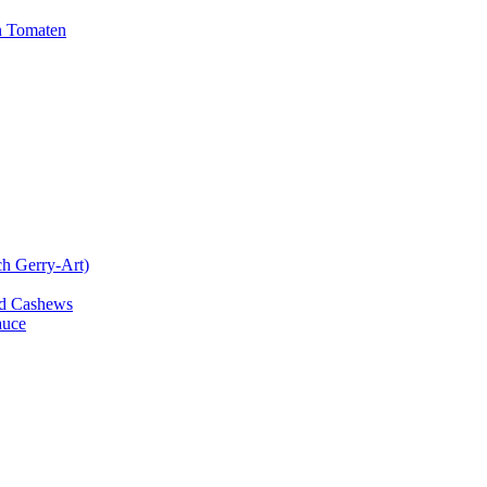
n Tomaten
ch Gerry-Art)
und Cashews
auce