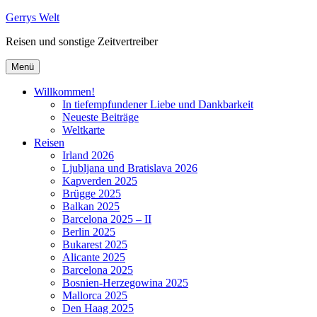
Zum
Gerrys Welt
Inhalt
Reisen und sonstige Zeitvertreiber
springen
Menü
Willkommen!
In tiefempfundener Liebe und Dankbarkeit
Neueste Beiträge
Weltkarte
Reisen
Irland 2026
Ljubljana und Bratislava 2026
Kapverden 2025
Brügge 2025
Balkan 2025
Barcelona 2025 – II
Berlin 2025
Bukarest 2025
Alicante 2025
Barcelona 2025
Bosnien-Herzegowina 2025
Mallorca 2025
Den Haag 2025