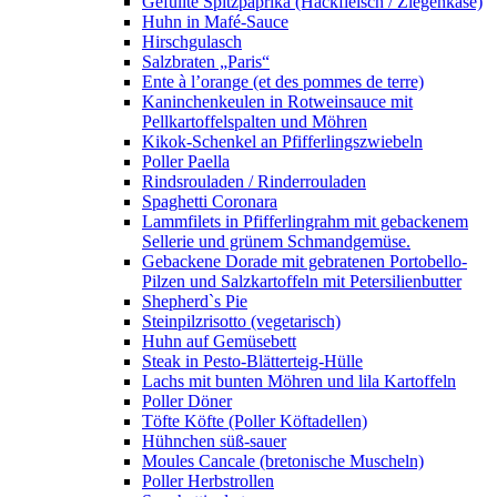
Gefüllte Spitzpaprika (Hackfleisch / Ziegenkäse)
Huhn in Mafé-Sauce
Hirschgulasch
Salzbraten „Paris“
Ente à l’orange (et des pommes de terre)
Kaninchenkeulen in Rotweinsauce mit
Pellkartoffelspalten und Möhren
Kikok-Schenkel an Pfifferlingszwiebeln
Poller Paella
Rindsrouladen / Rinderrouladen
Spaghetti Coronara
Lammfilets in Pfifferlingrahm mit gebackenem
Sellerie und grünem Schmandgemüse.
Gebackene Dorade mit gebratenen Portobello-
Pilzen und Salzkartoffeln mit Petersilienbutter
Shepherd`s Pie
Steinpilzrisotto (vegetarisch)
Huhn auf Gemüsebett
Steak in Pesto-Blätterteig-Hülle
Lachs mit bunten Möhren und lila Kartoffeln
Poller Döner
Töfte Köfte (Poller Köftadellen)
Hühnchen süß-sauer
Moules Cancale (bretonische Muscheln)
Poller Herbstrollen