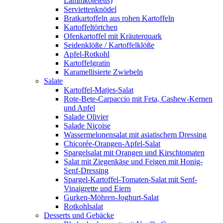
Lammkoteletts)
Serviettenknödel
Bratkartoffeln aus rohen Kartoffeln
Kartoffeltörtchen
Ofenkartoffel mit Kräuterquark
Seidenklöße / Kartoffelklöße
Apfel-Rotkohl
Kartoffelgratin
Karamellisierte Zwiebeln
Salate
Kartoffel-Matjes-Salat
Rote-Bete-Carpaccio mit Feta, Cashew-Kernen
und Apfel
Salade Olivier
Salade Niçoise
Wassermelonensalat mit asiatischem Dressing
Chicorée-Orangen-Apfel-Salat
Spargelsalat mit Orangen und Kirschtomaten
Salat mit Ziegenkäse und Feigen mit Honig-
Senf-Dressing
Spargel-Kartoffel-Tomaten-Salat mit Senf-
Vinaigrette und Eiern
Gurken-Möhren-Joghurt-Salat
Rotkohlsalat
Desserts und Gebäcke