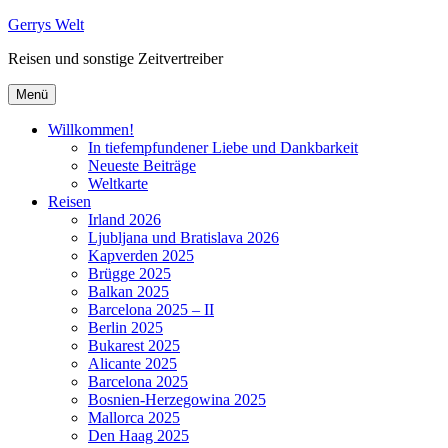
Zum
Gerrys Welt
Inhalt
Reisen und sonstige Zeitvertreiber
springen
Menü
Willkommen!
In tiefempfundener Liebe und Dankbarkeit
Neueste Beiträge
Weltkarte
Reisen
Irland 2026
Ljubljana und Bratislava 2026
Kapverden 2025
Brügge 2025
Balkan 2025
Barcelona 2025 – II
Berlin 2025
Bukarest 2025
Alicante 2025
Barcelona 2025
Bosnien-Herzegowina 2025
Mallorca 2025
Den Haag 2025