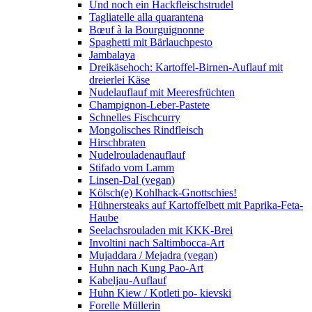
Und noch ein Hackfleischstrudel
Tagliatelle alla quarantena
Bœuf à la Bourguignonne
Spaghetti mit Bärlauchpesto
Jambalaya
Dreikäsehoch: Kartoffel-Birnen-Auflauf mit
dreierlei Käse
Nudelauflauf mit Meeresfrüchten
Champignon-Leber-Pastete
Schnelles Fischcurry
Mongolisches Rindfleisch
Hirschbraten
Nudelrouladenauflauf
Stifado vom Lamm
Linsen-Dal (vegan)
Kölsch(e) Kohlhack-Gnottschies!
Hühnersteaks auf Kartoffelbett mit Paprika-Feta-
Haube
Seelachsrouladen mit KKK-Brei
Involtini nach Saltimbocca-Art
Mujaddara / Mejadra (vegan)
Huhn nach Kung Pao-Art
Kabeljau-Auflauf
Huhn Kiew / Kotleti po- kievski
Forelle Müllerin