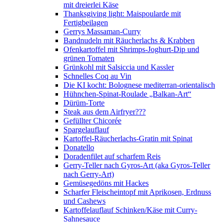
mit dreierlei Käse
Thanksgiving light: Maispoularde mit
Fertigbeilagen
Gerrys Massaman-Curry
Bandnudeln mit Räucherlachs & Krabben
Ofenkartoffel mit Shrimps-Joghurt-Dip und
grünen Tomaten
Grünkohl mit Salsiccia und Kassler
Schnelles Coq au Vin
Die KI kocht: Bolognese mediterran-orientalisch
Hühnchen-Spinat-Roulade „Balkan-Art“
Dürüm-Torte
Steak aus dem Airfryer???
Gefüllter Chicorée
Spargelauflauf
Kartoffel-Räucherlachs-Gratin mit Spinat
Donatello
Doradenfilet auf scharfem Reis
Gerry-Teller nach Gyros-Art (aka Gyros-Teller
nach Gerry-Art)
Gemüsegedöns mit Hackes
Scharfer Fleischeintopf mit Aprikosen, Erdnuss
und Cashews
Kartoffelauflauf Schinken/Käse mit Curry-
Sahnesauce