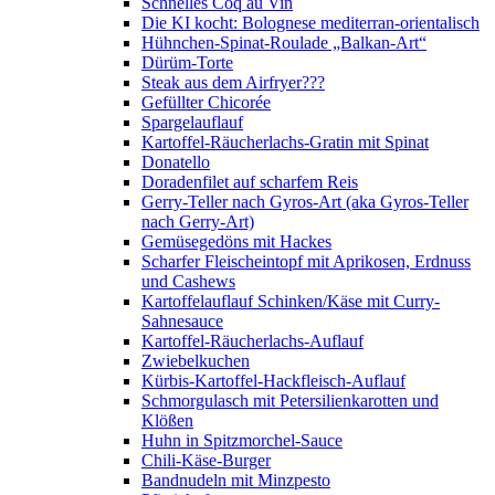
Schnelles Coq au Vin
Die KI kocht: Bolognese mediterran-orientalisch
Hühnchen-Spinat-Roulade „Balkan-Art“
Dürüm-Torte
Steak aus dem Airfryer???
Gefüllter Chicorée
Spargelauflauf
Kartoffel-Räucherlachs-Gratin mit Spinat
Donatello
Doradenfilet auf scharfem Reis
Gerry-Teller nach Gyros-Art (aka Gyros-Teller
nach Gerry-Art)
Gemüsegedöns mit Hackes
Scharfer Fleischeintopf mit Aprikosen, Erdnuss
und Cashews
Kartoffelauflauf Schinken/Käse mit Curry-
Sahnesauce
Kartoffel-Räucherlachs-Auflauf
Zwiebelkuchen
Kürbis-Kartoffel-Hackfleisch-Auflauf
Schmorgulasch mit Petersilienkarotten und
Klößen
Huhn in Spitzmorchel-Sauce
Chili-Käse-Burger
Bandnudeln mit Minzpesto