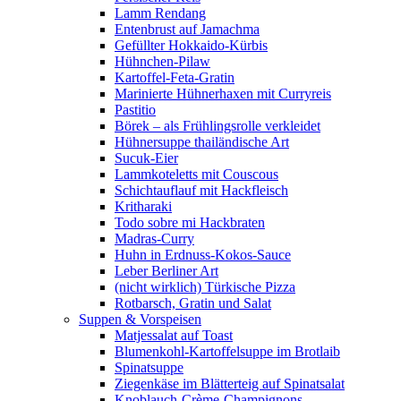
Lamm Rendang
Entenbrust auf Jamachma
Gefüllter Hokkaido-Kürbis
Hühnchen-Pilaw
Kartoffel-Feta-Gratin
Marinierte Hühnerhaxen mit Curryreis
Pastitio
Börek – als Frühlingsrolle verkleidet
Hühnersuppe thailändische Art
Sucuk-Eier
Lammkoteletts mit Couscous
Schichtauflauf mit Hackfleisch
Kritharaki
Todo sobre mi Hackbraten
Madras-Curry
Huhn in Erdnuss-Kokos-Sauce
Leber Berliner Art
(nicht wirklich) Türkische Pizza
Rotbarsch, Gratin und Salat
Suppen & Vorspeisen
Matjessalat auf Toast
Blumenkohl-Kartoffelsuppe im Brotlaib
Spinatsuppe
Ziegenkäse im Blätterteig auf Spinatsalat
Knoblauch-Crème-Champignons