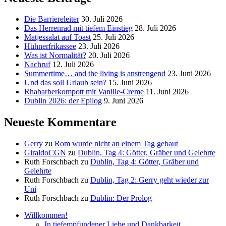
Die Barriereleiter
30. Juli 2026
Das Herrenrad mit tiefem Einstieg
28. Juli 2026
Matjessalat auf Toast
25. Juli 2026
Hühnerfrikassee
23. Juli 2026
Was ist Normalität?
20. Juli 2026
Nachruf
12. Juli 2026
Summertime… and the living is anstrengend
23. Juni 2026
Und das soll Urlaub sein?
15. Juni 2026
Rhabarberkompott mit Vanille-Creme
11. Juni 2026
Dublin 2026: der Epilog
9. Juni 2026
Neueste Kommentare
Gerry
zu
Rom wurde nicht an einem Tag gebaut
GiraldoCGN
zu
Dublin, Tag 4: Götter, Gräber und Gelehrte
Ruth Forschbach
zu
Dublin, Tag 4: Götter, Gräber und
Gelehrte
Ruth Forschbach
zu
Dublin, Tag 2: Gerry geht wieder zur
Uni
Ruth Forschbach
zu
Dublin: Der Prolog
Willkommen!
In tiefempfundener Liebe und Dankbarkeit