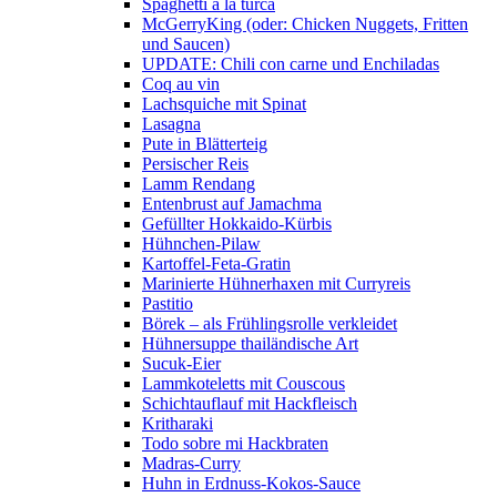
Spaghetti a la turca
McGerryKing (oder: Chicken Nuggets, Fritten
und Saucen)
UPDATE: Chili con carne und Enchiladas
Coq au vin
Lachsquiche mit Spinat
Lasagna
Pute in Blätterteig
Persischer Reis
Lamm Rendang
Entenbrust auf Jamachma
Gefüllter Hokkaido-Kürbis
Hühnchen-Pilaw
Kartoffel-Feta-Gratin
Marinierte Hühnerhaxen mit Curryreis
Pastitio
Börek – als Frühlingsrolle verkleidet
Hühnersuppe thailändische Art
Sucuk-Eier
Lammkoteletts mit Couscous
Schichtauflauf mit Hackfleisch
Kritharaki
Todo sobre mi Hackbraten
Madras-Curry
Huhn in Erdnuss-Kokos-Sauce