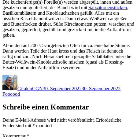
Die küchenfertige(n) Forelle(n) werden abgespült, innen und außen
gesalzen und gepfeffert, der Bauch wird mit
Salzzitronenstücken
,
Basilikumblättern und Knoblauchzehen gefüllt. Alles mit ein
bisschen Ras-el-hanout würzen. Dann etwas Weißwein angießen
und Butterflocken drüber. Süße Kirschtomaten putzen, waschen und
gesalzen, gepfeffert, gechillit und gezuckert mit in die Auflaufform
geben.
Ab in den auf 200°C vorgeheizten Ofen für ca. eine halbe Stunde.
Dann werden Teile der Haut kross und das Fleisch ist dennoch
saftig und zart. Nach Herausnehmen gezupfte Salatblätter unter die
Butter-Weißwein-Knoblauchsoße mischen (quasi als Dressing-
Ersatz) und in der Auflaufform servieren.
Autor
Veröffentlicht
Kategor
am
GiraldoCGN
30. September 2022
30. September 2022
Foooood
Schreibe einen Kommentar
Deine E-Mail-Adresse wird nicht veröffentlicht.
Erforderliche
Felder sind mit
*
markiert
Kommentar
*