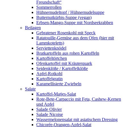
Freundschaft“
Sommerrollen
Hühnernudeltopf / Hühnernudelsuppe
Butternutkürbis-Suppe (vegan)
Erbsen-Mango-Suppe mit Nordseekrabben
Beilagen
Gebratener Rosenkohl mit Speck
Ratatouille-Gemüse aus dem Ofen (hier mit
Lammkoteletts)
Serviettenknödel
Bratkartoffeln aus rohen Kartoffeln
Kartoffeltörtchen
Ofenkartoffel mit Kräuterquark
Seidenklöße / Kartoffelklöße
Apfel-Rotkohl
Kartoffelgratin
Karamellisierte Zwiebeln
Salate
Kartoffel-Matjes-Salat
Rote-Bete-Carpaccio mit Feta, Cashew-Kernen
und Apfel
Salade Olivier
Salade Niçoise
Wassermelonensalat mit asiatischem Dressing
Chicorée-Orangen-Apfel-Salat