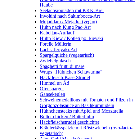
Haube
Seelachsrouladen mit KKK-Brei
Involtini nach Saltimbocca-Art
Mujaddara / Mejadra (vegan)
Huhn nach Kung Pao-Art
Kabeljau-Auflauf
Huhn Kiew / Kotleti po- kievski
Forelle Müllerin
Lachs Teriyaki-Art
Spargelquiche (vegetarisch)
Zwiebelgulasch
Spaghetti frutti di mare
Wraps „Hühnchen Schawarma“
Hackfleisch-Käse-Strudel
Himmel un Äd
Ofenspargel
Gänsekeulen
Schweinemedaillons mit Tomaten und Pilzen in
Gorgonzolasauce an Basilikumnudeln
Hühnchensteaks mit Apfel und Mozzarella
Butter chicken / Butterhuhn
Hackfleischstrudel geschichtet
Kräuterkässpätzle mit Röstzwiebeln (ovo-lacto-
vegetarisch)
Aloo Gobi Masala (vegan)