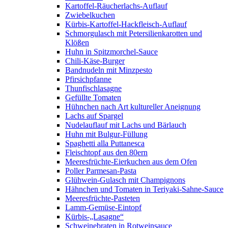
Kartoffel-Räucherlachs-Auflauf
Zwiebelkuchen
Kürbis-Kartoffel-Hackfleisch-Auflauf
Schmorgulasch mit Petersilienkarotten und
Klößen
Huhn in Spitzmorchel-Sauce
Chili-Käse-Burger
Bandnudeln mit Minzpesto
Pfirsichpfanne
Thunfischlasagne
Gefüllte Tomaten
Hühnchen nach Art kultureller Aneignung
Lachs auf Spargel
Nudelauflauf mit Lachs und Bärlauch
Huhn mit Bulgur-Füllung
Spaghetti alla Puttanesca
Fleischtopf aus den 80ern
Meeresfrüchte-Eierkuchen aus dem Ofen
Poller Parmesan-Pasta
Glühwein-Gulasch mit Champignons
Hähnchen und Tomaten in Teriyaki-Sahne-Sauce
Meeresfrüchte-Pasteten
Lamm-Gemüse-Eintopf
Kürbis-„Lasagne“
Schweinebraten in Rotweinsauce