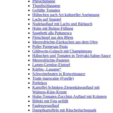
Pfirsichpfanne
Thunfischlasagne
Gefüllte Tomaten
Hühnchen nach Art kultureller Aneignung
Lachs auf Spargel
Nudelauflauf mit Lachs und Bärlauch
Huhn mit Bulgur-Füllung
Spaghetti alla Puttanesca
Fleischtopf aus den 80ern
Meeresfrüchte-Eierkuchen aus dem Ofen
Poller Parmesan-Pasta
Glühwein-Gulasch mit Champignons
Hähnchen und Tomaten in Teriyaki-Sahne-Sauce
Meeresfrüchte-Pasteten
Lamm-Gemüse-Eintopf
Kürbis-„Lasagne“
Schweinebraten in Rotweinsauce
Truite marocaine (Forelle)
Potjiekos
Kartoffel-Schinken-Ziegenkäseauflauf mit
Walnuss-Käse-Kruste
Huhn-Tomaten-Zucchini-Auflauf mit Kräutern
Bifteki mit Feta gefüllt
Faulenzerauflauf
Dampfkartoffeln mit Räucherlachsquark