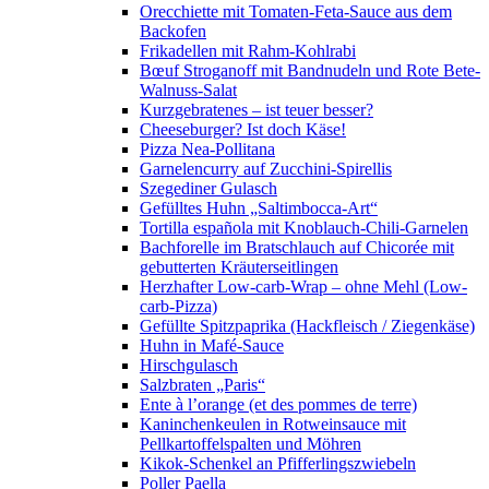
Orecchiette mit Tomaten-Feta-Sauce aus dem
Backofen
Frikadellen mit Rahm-Kohlrabi
Bœuf Stroganoff mit Bandnudeln und Rote Bete-
Walnuss-Salat
Kurzgebratenes – ist teuer besser?
Cheeseburger? Ist doch Käse!
Pizza Nea-Pollitana
Garnelencurry auf Zucchini-Spirellis
Szegediner Gulasch
Gefülltes Huhn „Saltimbocca-Art“
Tortilla española mit Knoblauch-Chili-Garnelen
Bachforelle im Bratschlauch auf Chicorée mit
gebutterten Kräuterseitlingen
Herzhafter Low-carb-Wrap – ohne Mehl (Low-
carb-Pizza)
Gefüllte Spitzpaprika (Hackfleisch / Ziegenkäse)
Huhn in Mafé-Sauce
Hirschgulasch
Salzbraten „Paris“
Ente à l’orange (et des pommes de terre)
Kaninchenkeulen in Rotweinsauce mit
Pellkartoffelspalten und Möhren
Kikok-Schenkel an Pfifferlingszwiebeln
Poller Paella