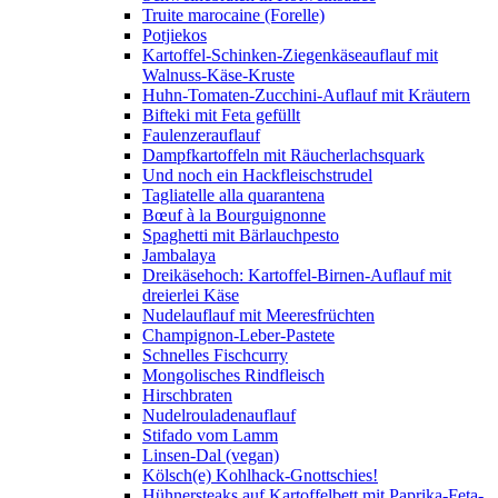
Truite marocaine (Forelle)
Potjiekos
Kartoffel-Schinken-Ziegenkäseauflauf mit
Walnuss-Käse-Kruste
Huhn-Tomaten-Zucchini-Auflauf mit Kräutern
Bifteki mit Feta gefüllt
Faulenzerauflauf
Dampfkartoffeln mit Räucherlachsquark
Und noch ein Hackfleischstrudel
Tagliatelle alla quarantena
Bœuf à la Bourguignonne
Spaghetti mit Bärlauchpesto
Jambalaya
Dreikäsehoch: Kartoffel-Birnen-Auflauf mit
dreierlei Käse
Nudelauflauf mit Meeresfrüchten
Champignon-Leber-Pastete
Schnelles Fischcurry
Mongolisches Rindfleisch
Hirschbraten
Nudelrouladenauflauf
Stifado vom Lamm
Linsen-Dal (vegan)
Kölsch(e) Kohlhack-Gnottschies!
Hühnersteaks auf Kartoffelbett mit Paprika-Feta-