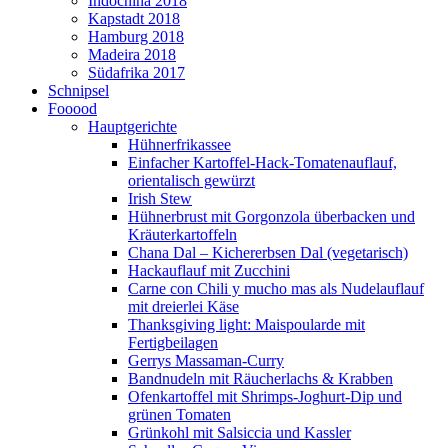
Indochina 2018
Kapstadt 2018
Hamburg 2018
Madeira 2018
Südafrika 2017
Schnipsel
Fooood
Hauptgerichte
Hühnerfrikassee
Einfacher Kartoffel-Hack-Tomatenauflauf,
orientalisch gewürzt
Irish Stew
Hühnerbrust mit Gorgonzola überbacken und
Kräuterkartoffeln
Chana Dal – Kichererbsen Dal (vegetarisch)
Hackauflauf mit Zucchini
Carne con Chili y mucho mas als Nudelauflauf
mit dreierlei Käse
Thanksgiving light: Maispoularde mit
Fertigbeilagen
Gerrys Massaman-Curry
Bandnudeln mit Räucherlachs & Krabben
Ofenkartoffel mit Shrimps-Joghurt-Dip und
grünen Tomaten
Grünkohl mit Salsiccia und Kassler