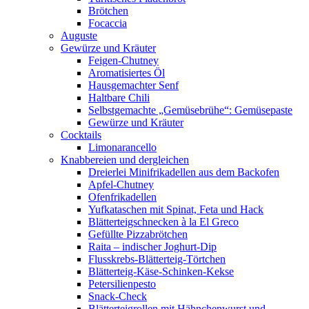
Brötchen
Focaccia
Auguste
Gewürze und Kräuter
Feigen-Chutney
Aromatisiertes Öl
Hausgemachter Senf
Haltbare Chili
Selbstgemachte „Gemüsebrühe“: Gemüsepaste
Gewürze und Kräuter
Cocktails
Limonarancello
Knabbereien und dergleichen
Dreierlei Minifrikadellen aus dem Backofen
Apfel-Chutney
Ofenfrikadellen
Yufkataschen mit Spinat, Feta und Hack
Blätterteigschnecken à la El Greco
Gefüllte Pizzabrötchen
Raita – indischer Joghurt-Dip
Flusskrebs-Blätterteig-Törtchen
Blätterteig-Käse-Schinken-Kekse
Petersilienpesto
Snack-Check
Blätterteigrollen mit Hähnchenwurst und