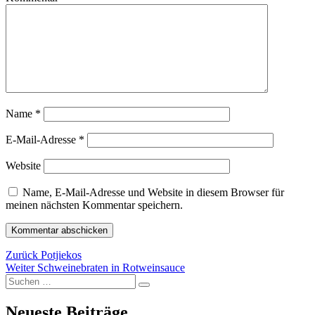
Name
*
E-Mail-Adresse
*
Website
Name, E-Mail-Adresse und Website in diesem Browser für
meinen nächsten Kommentar speichern.
Beitragsnavigation
Vorheriger
Zurück
Potjiekos
Nächster
Beitrag:
Weiter
Schweinebraten in Rotweinsauce
Suchen
Beitrag:
Suchen
nach:
Neueste Beiträge