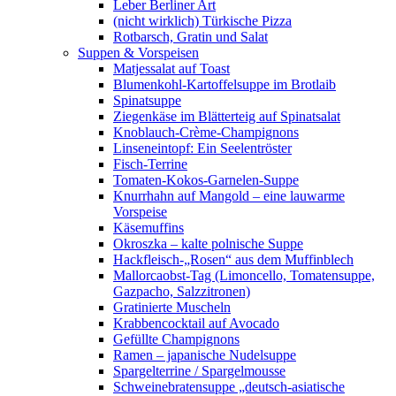
Leber Berliner Art
(nicht wirklich) Türkische Pizza
Rotbarsch, Gratin und Salat
Suppen & Vorspeisen
Matjessalat auf Toast
Blumenkohl-Kartoffelsuppe im Brotlaib
Spinatsuppe
Ziegenkäse im Blätterteig auf Spinatsalat
Knoblauch-Crème-Champignons
Linseneintopf: Ein Seelentröster
Fisch-Terrine
Tomaten-Kokos-Garnelen-Suppe
Knurrhahn auf Mangold – eine lauwarme
Vorspeise
Käsemuffins
Okroszka – kalte polnische Suppe
Hackfleisch-„Rosen“ aus dem Muffinblech
Mallorcaobst-Tag (Limoncello, Tomatensuppe,
Gazpacho, Salzzitronen)
Gratinierte Muscheln
Krabbencocktail auf Avocado
Gefüllte Champignons
Ramen – japanische Nudelsuppe
Spargelterrine / Spargelmousse
Schweinebratensuppe „deutsch-asiatische