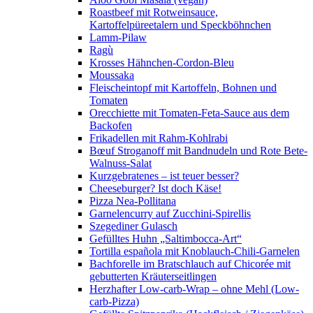
Roastbeef mit Rotweinsauce,
Kartoffelpüreetalern und Speckböhnchen
Lamm-Pilaw
Ragù
Krosses Hähnchen-Cordon-Bleu
Moussaka
Fleischeintopf mit Kartoffeln, Bohnen und
Tomaten
Orecchiette mit Tomaten-Feta-Sauce aus dem
Backofen
Frikadellen mit Rahm-Kohlrabi
Bœuf Stroganoff mit Bandnudeln und Rote Bete-
Walnuss-Salat
Kurzgebratenes – ist teuer besser?
Cheeseburger? Ist doch Käse!
Pizza Nea-Pollitana
Garnelencurry auf Zucchini-Spirellis
Szegediner Gulasch
Gefülltes Huhn „Saltimbocca-Art“
Tortilla española mit Knoblauch-Chili-Garnelen
Bachforelle im Bratschlauch auf Chicorée mit
gebutterten Kräuterseitlingen
Herzhafter Low-carb-Wrap – ohne Mehl (Low-
carb-Pizza)