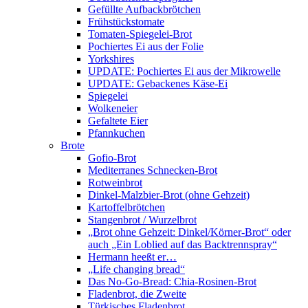
Gefüllte Aufbackbrötchen
Frühstückstomate
Tomaten-Spiegelei-Brot
Pochiertes Ei aus der Folie
Yorkshires
UPDATE: Pochiertes Ei aus der Mikrowelle
UPDATE: Gebackenes Käse-Ei
Spiegelei
Wolkeneier
Gefaltete Eier
Pfannkuchen
Brote
Gofio-Brot
Mediterranes Schnecken-Brot
Rotweinbrot
Dinkel-Malzbier-Brot (ohne Gehzeit)
Kartoffelbrötchen
Stangenbrot / Wurzelbrot
„Brot ohne Gehzeit: Dinkel/Körner-Brot“ oder
auch „Ein Loblied auf das Backtrennspray“
Hermann heeßt er…
„Life changing bread“
Das No-Go-Bread: Chia-Rosinen-Brot
Fladenbrot, die Zweite
Türkisches Fladenbrot