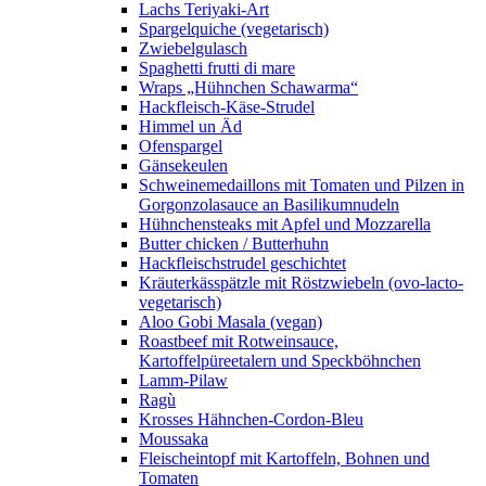
Lachs Teriyaki-Art
Spargelquiche (vegetarisch)
Zwiebelgulasch
Spaghetti frutti di mare
Wraps „Hühnchen Schawarma“
Hackfleisch-Käse-Strudel
Himmel un Äd
Ofenspargel
Gänsekeulen
Schweinemedaillons mit Tomaten und Pilzen in
Gorgonzolasauce an Basilikumnudeln
Hühnchensteaks mit Apfel und Mozzarella
Butter chicken / Butterhuhn
Hackfleischstrudel geschichtet
Kräuterkässpätzle mit Röstzwiebeln (ovo-lacto-
vegetarisch)
Aloo Gobi Masala (vegan)
Roastbeef mit Rotweinsauce,
Kartoffelpüreetalern und Speckböhnchen
Lamm-Pilaw
Ragù
Krosses Hähnchen-Cordon-Bleu
Moussaka
Fleischeintopf mit Kartoffeln, Bohnen und
Tomaten