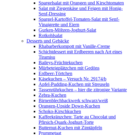
Spargelsalat mit Orangen und Kirschtomaten
Salat mit Ziegenkäse und Feigen mit Honig-
Senf-Dressing
Spargel-Kartoffel-Tomaten-Salat mit Senf-
Vinaigrette und Eiern
Gurken-Möhren-Joghurt-Salat
Rotkohlsalat
Desserts und Gebäcke
Rhabarberkompott mit Vanille-Creme
Schichtdessert mit Erdbeeren nach Art eines
Tiramisu
Baileys-Früchtekuchen
Mürbeteigplätzchen mit Gedöns
Erdbeer-Törtchen
Käsekuchen – Versuch Nr. 29174/b
Apfel-Pudding-Kuchen mit Streuseln
Tassenrührkuchen – hier die zitronige Variante
Zebra-Kuchen
Birnenblechbackwerk schwarz/weiß
Orangen-Upside Down-Kuchen
Schoko-Kirschkuchen
Kaffeekränzchen: Tarte au Chocolat und
Pfirsich-Quark-Joghurt-Torte
Butternut-Kuchen mit Zimtäpfeln
Prummetaat