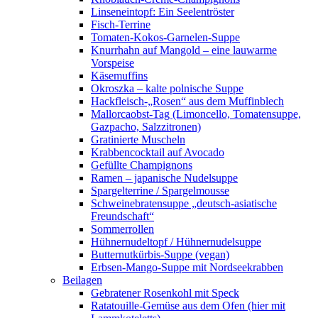
Linseneintopf: Ein Seelentröster
Fisch-Terrine
Tomaten-Kokos-Garnelen-Suppe
Knurrhahn auf Mangold – eine lauwarme
Vorspeise
Käsemuffins
Okroszka – kalte polnische Suppe
Hackfleisch-„Rosen“ aus dem Muffinblech
Mallorcaobst-Tag (Limoncello, Tomatensuppe,
Gazpacho, Salzzitronen)
Gratinierte Muscheln
Krabbencocktail auf Avocado
Gefüllte Champignons
Ramen – japanische Nudelsuppe
Spargelterrine / Spargelmousse
Schweinebratensuppe „deutsch-asiatische
Freundschaft“
Sommerrollen
Hühnernudeltopf / Hühnernudelsuppe
Butternutkürbis-Suppe (vegan)
Erbsen-Mango-Suppe mit Nordseekrabben
Beilagen
Gebratener Rosenkohl mit Speck
Ratatouille-Gemüse aus dem Ofen (hier mit