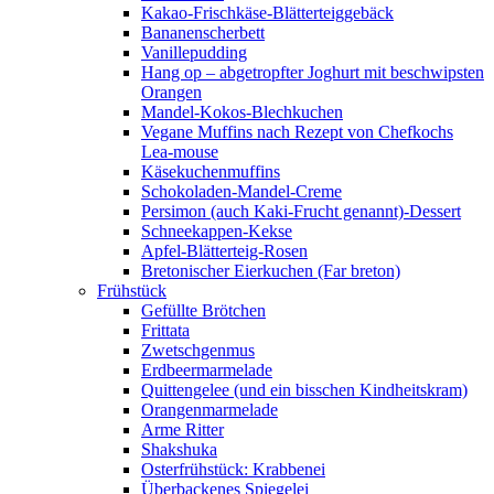
Kakao-Frischkäse-Blätterteiggebäck
Bananenscherbett
Vanillepudding
Hang op – abgetropfter Joghurt mit beschwipsten
Orangen
Mandel-Kokos-Blechkuchen
Vegane Muffins nach Rezept von Chefkochs
Lea-mouse
Käsekuchenmuffins
Schokoladen-Mandel-Creme
Persimon (auch Kaki-Frucht genannt)-Dessert
Schneekappen-Kekse
Apfel-Blätterteig-Rosen
Bretonischer Eierkuchen (Far breton)
Frühstück
Gefüllte Brötchen
Frittata
Zwetschgenmus
Erdbeermarmelade
Quittengelee (und ein bisschen Kindheitskram)
Orangenmarmelade
Arme Ritter
Shakshuka
Osterfrühstück: Krabbenei
Überbackenes Spiegelei