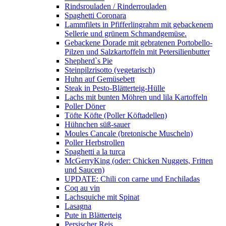
Rindsrouladen / Rinderrouladen
Spaghetti Coronara
Lammfilets in Pfifferlingrahm mit gebackenem
Sellerie und grünem Schmandgemüse.
Gebackene Dorade mit gebratenen Portobello-
Pilzen und Salzkartoffeln mit Petersilienbutter
Shepherd`s Pie
Steinpilzrisotto (vegetarisch)
Huhn auf Gemüsebett
Steak in Pesto-Blätterteig-Hülle
Lachs mit bunten Möhren und lila Kartoffeln
Poller Döner
Töfte Köfte (Poller Köftadellen)
Hühnchen süß-sauer
Moules Cancale (bretonische Muscheln)
Poller Herbstrollen
Spaghetti a la turca
McGerryKing (oder: Chicken Nuggets, Fritten
und Saucen)
UPDATE: Chili con carne und Enchiladas
Coq au vin
Lachsquiche mit Spinat
Lasagna
Pute in Blätterteig
Persischer Reis