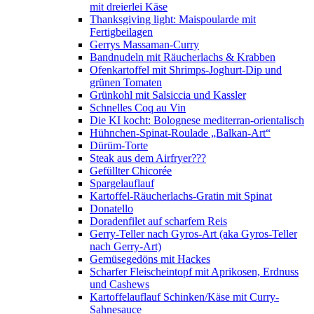
mit dreierlei Käse
Thanksgiving light: Maispoularde mit
Fertigbeilagen
Gerrys Massaman-Curry
Bandnudeln mit Räucherlachs & Krabben
Ofenkartoffel mit Shrimps-Joghurt-Dip und
grünen Tomaten
Grünkohl mit Salsiccia und Kassler
Schnelles Coq au Vin
Die KI kocht: Bolognese mediterran-orientalisch
Hühnchen-Spinat-Roulade „Balkan-Art“
Dürüm-Torte
Steak aus dem Airfryer???
Gefüllter Chicorée
Spargelauflauf
Kartoffel-Räucherlachs-Gratin mit Spinat
Donatello
Doradenfilet auf scharfem Reis
Gerry-Teller nach Gyros-Art (aka Gyros-Teller
nach Gerry-Art)
Gemüsegedöns mit Hackes
Scharfer Fleischeintopf mit Aprikosen, Erdnuss
und Cashews
Kartoffelauflauf Schinken/Käse mit Curry-
Sahnesauce