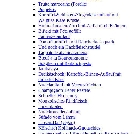
Truite marocaine (Forelle)
Potjiekos
Kartoffel-Schinken-Ziegenkäseauflauf mit
Walnuss-Käse-Kruste
Huhn-Tomaten-Zucchini-Auflauf mit Kräutern
Bifteki mit Feta gefüllt
Faulenzerauflauf
Dampfkartoffeln mit Räucherlachsquark
Und noch ein Hackfleischstrudel
Tagliatelle alla quarantena
Bœuf à la Bourguignonne
Spaghetti mit Bärlauchpesto
Jambalaya
Dreikäsehoch: Kartoffel-Birnen-Auflauf mit
dreierlei Käse
Nudelauflauf mit Meeresfrüchten
Champignon-Leber-Pastete
Schnelles Fischcurry
Mongolisches Rindfleisch
Hirschbraten
Nudelrouladenauflauf
Stifado vom Lamm
Linsen-Dal (vegan)
Kölsch(e) Kohlhack-Gnottschies!
Hühnersteaks auf Kartoffelbett mit Paprika-Feta-