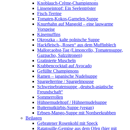
Knoblauch-Crème-Champignons
Linseneintopf: Ein Seelentröster
Fisch-Terrine
Tomaten-Kokos-Garnelen-Suppe
Knurrhahn auf Mangold – eine lauwarme
Vorspeise
Käsemuffins
Okroszka – kalte polnische Suppe
Hackfleisch-„Rosen“ aus dem Muffinblech
Mallorcaobst-Tag (Limoncello, Tomatensuppe,
Gazpacho, Salzzitronen)
Gratinierte Muscheln
Krabbencocktail auf Avocado
Gefüllte Champignons
Ramen – japanische Nudelsuppe
Spargelterrine / Spargelmousse
Schweinebratensuppe „deutsch-asiatische
Freundschaft“
Sommerrollen
Hühnernudeltopf / Hühnernudelsuppe
Butternutkürbis-Suppe (vegan)
Erbsen-Mango-Suppe mit Nordseekrabben
Beilagen
Gebratener Rosenkohl mit Speck
Ratatouille-Gemüse aus dem Ofen (hier mit