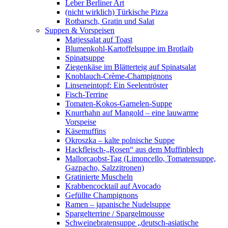
Leber Berliner Art
(nicht wirklich) Türkische Pizza
Rotbarsch, Gratin und Salat
Suppen & Vorspeisen
Matjessalat auf Toast
Blumenkohl-Kartoffelsuppe im Brotlaib
Spinatsuppe
Ziegenkäse im Blätterteig auf Spinatsalat
Knoblauch-Crème-Champignons
Linseneintopf: Ein Seelentröster
Fisch-Terrine
Tomaten-Kokos-Garnelen-Suppe
Knurrhahn auf Mangold – eine lauwarme
Vorspeise
Käsemuffins
Okroszka – kalte polnische Suppe
Hackfleisch-„Rosen“ aus dem Muffinblech
Mallorcaobst-Tag (Limoncello, Tomatensuppe,
Gazpacho, Salzzitronen)
Gratinierte Muscheln
Krabbencocktail auf Avocado
Gefüllte Champignons
Ramen – japanische Nudelsuppe
Spargelterrine / Spargelmousse
Schweinebratensuppe „deutsch-asiatische