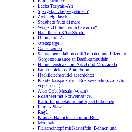
Forelle Müllerin
Lachs Teriyaki-Art
Spargelquiche (vegetarisch)
Zwiebelgulasch
Spaghetti frutti di mare
Wraps „Hühnchen Schawarma“
Hackfleisch-Käse-Strudel
Himmel un Äd
Ofenspargel
Gänsekeulen
Schweinemedaillons mit Tomaten und Pilzen in
Gorgonzolasauce an Basilikumnudeln
Hühnchensteaks mit Apfel und Mozzarella
Butter chicken / Butterhuhn
Hackfleischstrudel geschichtet
Kräuterkässpätzle mit Röstzwiebeln (ovo-lacto-
vegetarisch)
Aloo Gobi Masala (vegan)
Roastbeef mit Rotweinsauce,
Kartoffelpüreetalern und Speckböhnchen
Lamm-Pilaw
Ragù
Krosses Hähnchen-Cordon-Bleu
Moussaka
Fleischeintopf mit Kartoffeln, Bohnen und