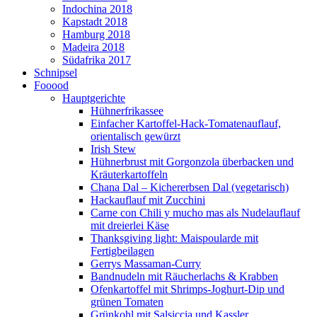
Indochina 2018
Kapstadt 2018
Hamburg 2018
Madeira 2018
Südafrika 2017
Schnipsel
Fooood
Hauptgerichte
Hühnerfrikassee
Einfacher Kartoffel-Hack-Tomatenauflauf,
orientalisch gewürzt
Irish Stew
Hühnerbrust mit Gorgonzola überbacken und
Kräuterkartoffeln
Chana Dal – Kichererbsen Dal (vegetarisch)
Hackauflauf mit Zucchini
Carne con Chili y mucho mas als Nudelauflauf
mit dreierlei Käse
Thanksgiving light: Maispoularde mit
Fertigbeilagen
Gerrys Massaman-Curry
Bandnudeln mit Räucherlachs & Krabben
Ofenkartoffel mit Shrimps-Joghurt-Dip und
grünen Tomaten
Grünkohl mit Salsiccia und Kassler