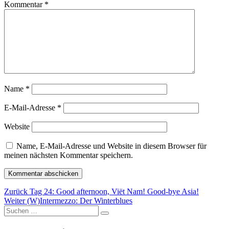
Kommentar
*
Name
*
E-Mail-Adresse
*
Website
Name, E-Mail-Adresse und Website in diesem Browser für
meinen nächsten Kommentar speichern.
Beitragsnavigation
Vorheriger
Zurück
Tag 24: Good afternoon, Viët Nam! Good-bye Asia!
Nächster
Beitrag:
Weiter
(W)Intermezzo: Der Winterblues
Suchen
Beitrag:
Suchen
nach: