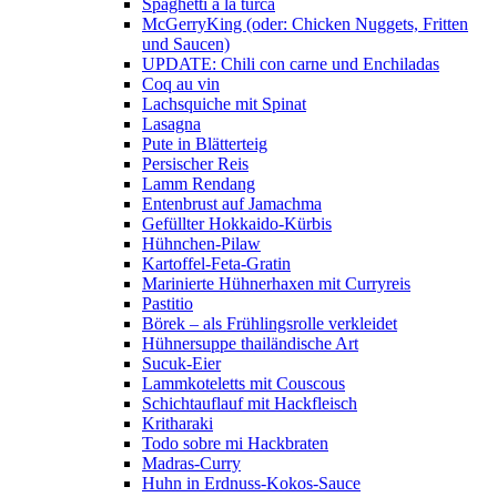
Spaghetti a la turca
McGerryKing (oder: Chicken Nuggets, Fritten
und Saucen)
UPDATE: Chili con carne und Enchiladas
Coq au vin
Lachsquiche mit Spinat
Lasagna
Pute in Blätterteig
Persischer Reis
Lamm Rendang
Entenbrust auf Jamachma
Gefüllter Hokkaido-Kürbis
Hühnchen-Pilaw
Kartoffel-Feta-Gratin
Marinierte Hühnerhaxen mit Curryreis
Pastitio
Börek – als Frühlingsrolle verkleidet
Hühnersuppe thailändische Art
Sucuk-Eier
Lammkoteletts mit Couscous
Schichtauflauf mit Hackfleisch
Kritharaki
Todo sobre mi Hackbraten
Madras-Curry
Huhn in Erdnuss-Kokos-Sauce