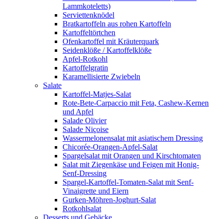
Lammkoteletts)
Serviettenknödel
Bratkartoffeln aus rohen Kartoffeln
Kartoffeltörtchen
Ofenkartoffel mit Kräuterquark
Seidenklöße / Kartoffelklöße
Apfel-Rotkohl
Kartoffelgratin
Karamellisierte Zwiebeln
Salate
Kartoffel-Matjes-Salat
Rote-Bete-Carpaccio mit Feta, Cashew-Kernen
und Apfel
Salade Olivier
Salade Niçoise
Wassermelonensalat mit asiatischem Dressing
Chicorée-Orangen-Apfel-Salat
Spargelsalat mit Orangen und Kirschtomaten
Salat mit Ziegenkäse und Feigen mit Honig-
Senf-Dressing
Spargel-Kartoffel-Tomaten-Salat mit Senf-
Vinaigrette und Eiern
Gurken-Möhren-Joghurt-Salat
Rotkohlsalat
Desserts und Gebäcke