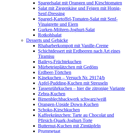
Spargelsalat mit Orangen und Kirschtomaten
Salat mit Ziegenkäse und Feigen mit Honig-
Senf-Dressing
Spargel-Kartoffel-Tomaten-Salat mit Senf-
Vinaigrette und Eiern
Gurken-Möhren-Joghurt-Salat
Rotkohlsalat
Desserts und Gebäcke
Rhabarberkompott mit Vanille-Creme
Schichtdessert mit Erdbeeren nach Art eines
Tiramisu
Baileys-Früchtekuchen
Mürbeteigplätzchen mit Gedöns
Erdbeer-Törtchen
Käsekuchen – Versuch Nr. 29174/b
Apfel-Pudding-Kuchen mit Streuseln
Tassenrührkuchen – hier die zitronige Variante
Zebra-Kuchen
Birnenblechbackwerk schwarz/weiß
Orangen-Upside Down-Kuchen
Schoko-Kirschkuchen
Kaffeekränzchen: Tarte au Chocolat und
Pfirsich-Quark-Joghurt-Torte
Butternut-Kuchen mit Zimtäpfeln
Prummetaat