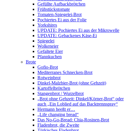
Gefüllte Aufbackbrötchen
Frühstückstomate
Tomaten-Spiegelei-Brot
Pochiertes Ei aus der Folie
Yorkshires
UPDATE: Pochiertes Ei aus der Mikrowelle
UPDATE: Gebackenes Käse-Ei
Spiegelei
Wolkeneier
Gefaltete Eier
Pfannkuchen
Brote
Gofio-Brot
Mediterranes Schnecken-Brot
Rotweinbrot
Dinkel-Malzbier-Brot (ohne Gehzeit)
Kartoffelbrötchen
Stangenbrot / Wurzelbrot
„Brot ohne Gehzeit: Dinkel/Körner-Brot“ oder
auch „Ein Loblied auf das Backtrennspray“
Hermann heeßt er…
„Life changing bread“
Das No-Go-Bread: Chia-Rosinen-Brot
Fladenbrot, die Zweite
Türkisches Fladenbrot