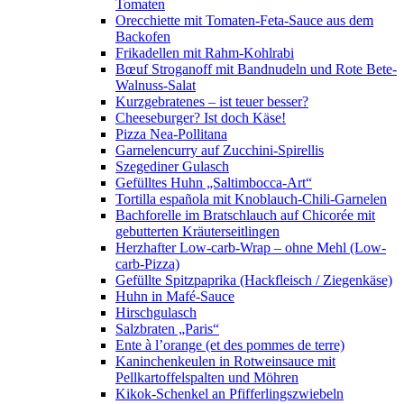
Tomaten
Orecchiette mit Tomaten-Feta-Sauce aus dem
Backofen
Frikadellen mit Rahm-Kohlrabi
Bœuf Stroganoff mit Bandnudeln und Rote Bete-
Walnuss-Salat
Kurzgebratenes – ist teuer besser?
Cheeseburger? Ist doch Käse!
Pizza Nea-Pollitana
Garnelencurry auf Zucchini-Spirellis
Szegediner Gulasch
Gefülltes Huhn „Saltimbocca-Art“
Tortilla española mit Knoblauch-Chili-Garnelen
Bachforelle im Bratschlauch auf Chicorée mit
gebutterten Kräuterseitlingen
Herzhafter Low-carb-Wrap – ohne Mehl (Low-
carb-Pizza)
Gefüllte Spitzpaprika (Hackfleisch / Ziegenkäse)
Huhn in Mafé-Sauce
Hirschgulasch
Salzbraten „Paris“
Ente à l’orange (et des pommes de terre)
Kaninchenkeulen in Rotweinsauce mit
Pellkartoffelspalten und Möhren
Kikok-Schenkel an Pfifferlingszwiebeln