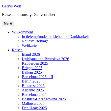
Zum
Gerrys Welt
Inhalt
Reisen und sonstige Zeitvertreiber
springen
Menü
Willkommen!
In tiefempfundener Liebe und Dankbarkeit
Neueste Beiträge
Weltkarte
Reisen
Irland 2026
Ljubljana und Bratislava 2026
Kapverden 2025
Brügge 2025
Balkan 2025
Barcelona 2025 – II
Berlin 2025
Bukarest 2025
Alicante 2025
Barcelona 2025
Bosnien-Herzegowina 2025
Mallorca 2025
Den Haag 2025