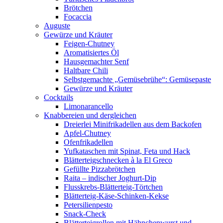
Brötchen
Focaccia
Auguste
Gewürze und Kräuter
Feigen-Chutney
Aromatisiertes Öl
Hausgemachter Senf
Haltbare Chili
Selbstgemachte „Gemüsebrühe“: Gemüsepaste
Gewürze und Kräuter
Cocktails
Limonarancello
Knabbereien und dergleichen
Dreierlei Minifrikadellen aus dem Backofen
Apfel-Chutney
Ofenfrikadellen
Yufkataschen mit Spinat, Feta und Hack
Blätterteigschnecken à la El Greco
Gefüllte Pizzabrötchen
Raita – indischer Joghurt-Dip
Flusskrebs-Blätterteig-Törtchen
Blätterteig-Käse-Schinken-Kekse
Petersilienpesto
Snack-Check
Blätterteigrollen mit Hähnchenwurst und