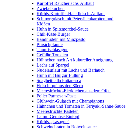
Kartoffel-Räucherlachs-Auflauf
Zwiebelkuchen
Kürbis-Kartoffel-Hackfleisch-Auflauf
Schmorgulasch mit Petersilienkarotten und
Klößen
Huhn in Spitzmorchel-Sauce
Chili-Käse-Burger
Bandnudeln mit Minzpesto
Pfirsichpfanne
Thunfischlasagne
Gefüllte Tomaten
Hühnchen nach Art kultureller Aneignung
Lachs auf Spargel
Nudelauflauf mit Lachs und Bärlauch
Huhn mit Bulgur-Füllung
Spaghetti alla Puttanesca
Fleischtopf aus den 80ern
Meeresfrüchte-Eierkuchen aus dem Ofen
Poller Parmesan-Pasta
Glühwein-Gulasch mit Champignons
Hähnchen und Tomaten in Teriyaki-Sahne-Sauce
Meeresfrüchte-Pasteten
Lamm-Gemüse-Eintopf
Kürbis-„Lasagne“
Schweinebraten in Rotweinsauce