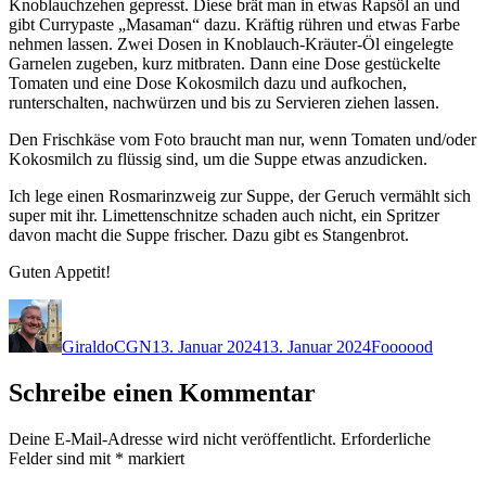
Knoblauchzehen gepresst. Diese brät man in etwas Rapsöl an und
gibt Currypaste „Masaman“ dazu. Kräftig rühren und etwas Farbe
nehmen lassen. Zwei Dosen in Knoblauch-Kräuter-Öl eingelegte
Garnelen zugeben, kurz mitbraten. Dann eine Dose gestückelte
Tomaten und eine Dose Kokosmilch dazu und aufkochen,
runterschalten, nachwürzen und bis zu Servieren ziehen lassen.
Den Frischkäse vom Foto braucht man nur, wenn Tomaten und/oder
Kokosmilch zu flüssig sind, um die Suppe etwas anzudicken.
Ich lege einen Rosmarinzweig zur Suppe, der Geruch vermählt sich
super mit ihr. Limettenschnitze schaden auch nicht, ein Spritzer
davon macht die Suppe frischer. Dazu gibt es Stangenbrot.
Guten Appetit!
Autor
Veröffentlicht
Kategorien
am
GiraldoCGN
13. Januar 2024
13. Januar 2024
Foooood
Schreibe einen Kommentar
Deine E-Mail-Adresse wird nicht veröffentlicht.
Erforderliche
Felder sind mit
*
markiert