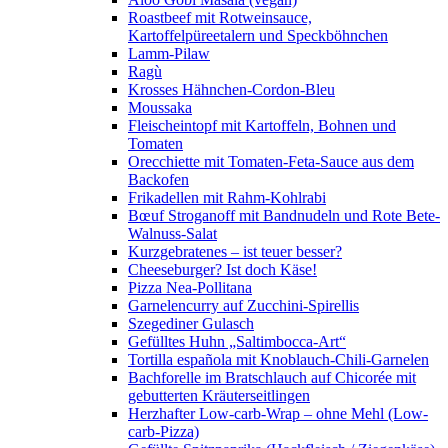
Roastbeef mit Rotweinsauce,
Kartoffelpüreetalern und Speckböhnchen
Lamm-Pilaw
Ragù
Krosses Hähnchen-Cordon-Bleu
Moussaka
Fleischeintopf mit Kartoffeln, Bohnen und
Tomaten
Orecchiette mit Tomaten-Feta-Sauce aus dem
Backofen
Frikadellen mit Rahm-Kohlrabi
Bœuf Stroganoff mit Bandnudeln und Rote Bete-
Walnuss-Salat
Kurzgebratenes – ist teuer besser?
Cheeseburger? Ist doch Käse!
Pizza Nea-Pollitana
Garnelencurry auf Zucchini-Spirellis
Szegediner Gulasch
Gefülltes Huhn „Saltimbocca-Art“
Tortilla española mit Knoblauch-Chili-Garnelen
Bachforelle im Bratschlauch auf Chicorée mit
gebutterten Kräuterseitlingen
Herzhafter Low-carb-Wrap – ohne Mehl (Low-
carb-Pizza)