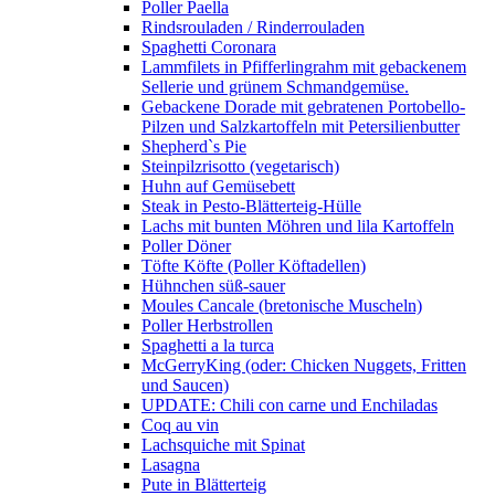
Poller Paella
Rindsrouladen / Rinderrouladen
Spaghetti Coronara
Lammfilets in Pfifferlingrahm mit gebackenem
Sellerie und grünem Schmandgemüse.
Gebackene Dorade mit gebratenen Portobello-
Pilzen und Salzkartoffeln mit Petersilienbutter
Shepherd`s Pie
Steinpilzrisotto (vegetarisch)
Huhn auf Gemüsebett
Steak in Pesto-Blätterteig-Hülle
Lachs mit bunten Möhren und lila Kartoffeln
Poller Döner
Töfte Köfte (Poller Köftadellen)
Hühnchen süß-sauer
Moules Cancale (bretonische Muscheln)
Poller Herbstrollen
Spaghetti a la turca
McGerryKing (oder: Chicken Nuggets, Fritten
und Saucen)
UPDATE: Chili con carne und Enchiladas
Coq au vin
Lachsquiche mit Spinat
Lasagna
Pute in Blätterteig