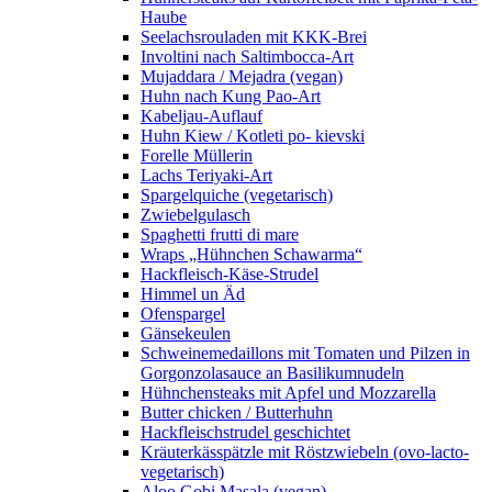
Haube
Seelachsrouladen mit KKK-Brei
Involtini nach Saltimbocca-Art
Mujaddara / Mejadra (vegan)
Huhn nach Kung Pao-Art
Kabeljau-Auflauf
Huhn Kiew / Kotleti po- kievski
Forelle Müllerin
Lachs Teriyaki-Art
Spargelquiche (vegetarisch)
Zwiebelgulasch
Spaghetti frutti di mare
Wraps „Hühnchen Schawarma“
Hackfleisch-Käse-Strudel
Himmel un Äd
Ofenspargel
Gänsekeulen
Schweinemedaillons mit Tomaten und Pilzen in
Gorgonzolasauce an Basilikumnudeln
Hühnchensteaks mit Apfel und Mozzarella
Butter chicken / Butterhuhn
Hackfleischstrudel geschichtet
Kräuterkässpätzle mit Röstzwiebeln (ovo-lacto-
vegetarisch)
Aloo Gobi Masala (vegan)