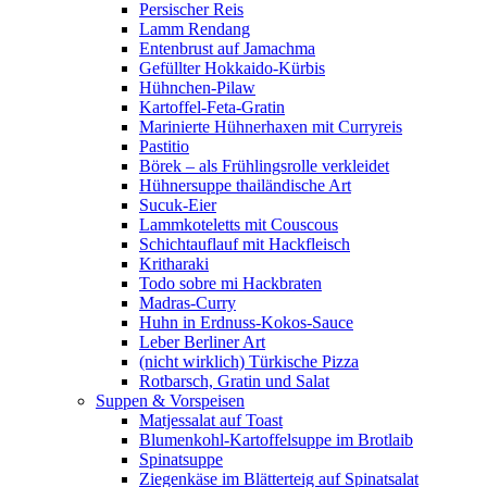
Persischer Reis
Lamm Rendang
Entenbrust auf Jamachma
Gefüllter Hokkaido-Kürbis
Hühnchen-Pilaw
Kartoffel-Feta-Gratin
Marinierte Hühnerhaxen mit Curryreis
Pastitio
Börek – als Frühlingsrolle verkleidet
Hühnersuppe thailändische Art
Sucuk-Eier
Lammkoteletts mit Couscous
Schichtauflauf mit Hackfleisch
Kritharaki
Todo sobre mi Hackbraten
Madras-Curry
Huhn in Erdnuss-Kokos-Sauce
Leber Berliner Art
(nicht wirklich) Türkische Pizza
Rotbarsch, Gratin und Salat
Suppen & Vorspeisen
Matjessalat auf Toast
Blumenkohl-Kartoffelsuppe im Brotlaib
Spinatsuppe
Ziegenkäse im Blätterteig auf Spinatsalat