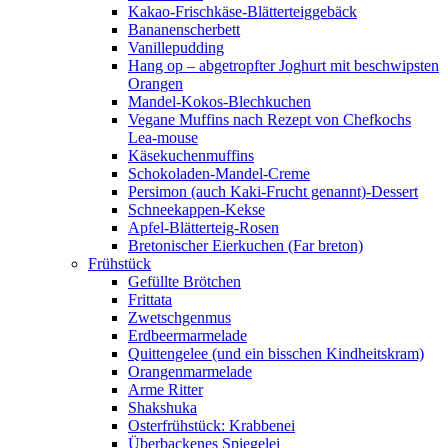
Kakao-Frischkäse-Blätterteiggebäck
Bananenscherbett
Vanillepudding
Hang op – abgetropfter Joghurt mit beschwipsten
Orangen
Mandel-Kokos-Blechkuchen
Vegane Muffins nach Rezept von Chefkochs
Lea-mouse
Käsekuchenmuffins
Schokoladen-Mandel-Creme
Persimon (auch Kaki-Frucht genannt)-Dessert
Schneekappen-Kekse
Apfel-Blätterteig-Rosen
Bretonischer Eierkuchen (Far breton)
Frühstück
Gefüllte Brötchen
Frittata
Zwetschgenmus
Erdbeermarmelade
Quittengelee (und ein bisschen Kindheitskram)
Orangenmarmelade
Arme Ritter
Shakshuka
Osterfrühstück: Krabbenei
Überbackenes Spiegelei