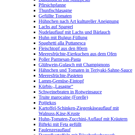
Pfirsichpfanne
Thunfischlasagne
Gefüllte Tomaten
Hühnchen nach Art kultureller Aneignung
Lachs auf Spargel
Nudelauflauf mit Lachs und Bärlauch
Huhn mit Bulgur-Füllung
Spaghetti alla Puttanesca
Fleischtopf aus den 80ern
Meeresfrüchte-Eierkuchen aus dem Ofen
Poller Parmesan-Pasta
Glühwein-Gulasch mit Champignons
Hähnchen und Tomaten in Teriyaki-Sahne-Sauce
Meeresfrüchte-Pasteten
Lamm-Gemüse-Eintopf
Kürbis-„Lasagne“
Schweinebraten in Rotweinsauce
Truite marocaine (Forelle)
Potjiekos
Kartoffel-Schinken-Ziegenkäseauflauf mit
Walnuss-Käse-Kruste
Huhn-Tomaten-Zucchini-Auflauf mit Kräutern
Bifteki mit Feta gefüllt
Faulenzerauflauf