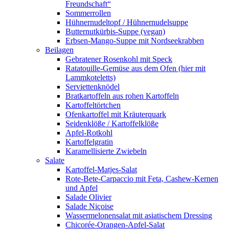
Freundschaft“
Sommerrollen
Hühnernudeltopf / Hühnernudelsuppe
Butternutkürbis-Suppe (vegan)
Erbsen-Mango-Suppe mit Nordseekrabben
Beilagen
Gebratener Rosenkohl mit Speck
Ratatouille-Gemüse aus dem Ofen (hier mit
Lammkoteletts)
Serviettenknödel
Bratkartoffeln aus rohen Kartoffeln
Kartoffeltörtchen
Ofenkartoffel mit Kräuterquark
Seidenklöße / Kartoffelklöße
Apfel-Rotkohl
Kartoffelgratin
Karamellisierte Zwiebeln
Salate
Kartoffel-Matjes-Salat
Rote-Bete-Carpaccio mit Feta, Cashew-Kernen
und Apfel
Salade Olivier
Salade Niçoise
Wassermelonensalat mit asiatischem Dressing
Chicorée-Orangen-Apfel-Salat