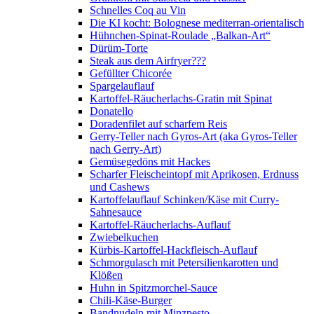
Schnelles Coq au Vin
Die KI kocht: Bolognese mediterran-orientalisch
Hühnchen-Spinat-Roulade „Balkan-Art“
Dürüm-Torte
Steak aus dem Airfryer???
Gefüllter Chicorée
Spargelauflauf
Kartoffel-Räucherlachs-Gratin mit Spinat
Donatello
Doradenfilet auf scharfem Reis
Gerry-Teller nach Gyros-Art (aka Gyros-Teller
nach Gerry-Art)
Gemüsegedöns mit Hackes
Scharfer Fleischeintopf mit Aprikosen, Erdnuss
und Cashews
Kartoffelauflauf Schinken/Käse mit Curry-
Sahnesauce
Kartoffel-Räucherlachs-Auflauf
Zwiebelkuchen
Kürbis-Kartoffel-Hackfleisch-Auflauf
Schmorgulasch mit Petersilienkarotten und
Klößen
Huhn in Spitzmorchel-Sauce
Chili-Käse-Burger
Bandnudeln mit Minzpesto