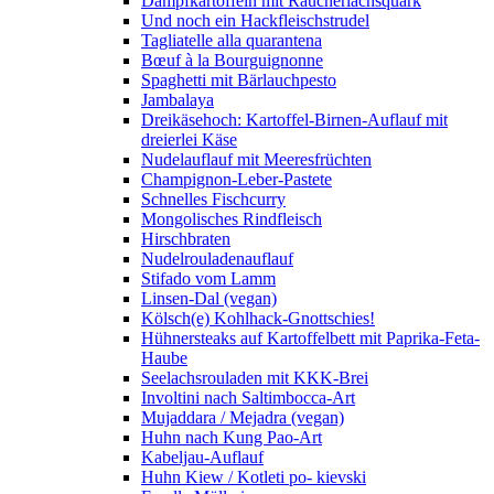
Dampfkartoffeln mit Räucherlachsquark
Und noch ein Hackfleischstrudel
Tagliatelle alla quarantena
Bœuf à la Bourguignonne
Spaghetti mit Bärlauchpesto
Jambalaya
Dreikäsehoch: Kartoffel-Birnen-Auflauf mit
dreierlei Käse
Nudelauflauf mit Meeresfrüchten
Champignon-Leber-Pastete
Schnelles Fischcurry
Mongolisches Rindfleisch
Hirschbraten
Nudelrouladenauflauf
Stifado vom Lamm
Linsen-Dal (vegan)
Kölsch(e) Kohlhack-Gnottschies!
Hühnersteaks auf Kartoffelbett mit Paprika-Feta-
Haube
Seelachsrouladen mit KKK-Brei
Involtini nach Saltimbocca-Art
Mujaddara / Mejadra (vegan)
Huhn nach Kung Pao-Art
Kabeljau-Auflauf
Huhn Kiew / Kotleti po- kievski