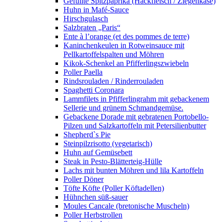
Gefüllte Spitzpaprika (Hackfleisch / Ziegenkäse)
Huhn in Mafé-Sauce
Hirschgulasch
Salzbraten „Paris“
Ente à l’orange (et des pommes de terre)
Kaninchenkeulen in Rotweinsauce mit
Pellkartoffelspalten und Möhren
Kikok-Schenkel an Pfifferlingszwiebeln
Poller Paella
Rindsrouladen / Rinderrouladen
Spaghetti Coronara
Lammfilets in Pfifferlingrahm mit gebackenem
Sellerie und grünem Schmandgemüse.
Gebackene Dorade mit gebratenen Portobello-
Pilzen und Salzkartoffeln mit Petersilienbutter
Shepherd`s Pie
Steinpilzrisotto (vegetarisch)
Huhn auf Gemüsebett
Steak in Pesto-Blätterteig-Hülle
Lachs mit bunten Möhren und lila Kartoffeln
Poller Döner
Töfte Köfte (Poller Köftadellen)
Hühnchen süß-sauer
Moules Cancale (bretonische Muscheln)
Poller Herbstrollen