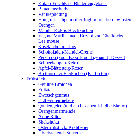
Kakao-Frischkäse-Blätterteiggebäck
Bananenscherbett
Vanillepudding
Hang op – abgetropfter Joghurt mit beschwipsten
Orangen
Mandel-Kokos-Blechkuchen
Vegane Muffins nach Rezept von Chefkochs
Lea-mouse
Käsekuchenmuffins
Schokoladen-Mandel-Creme
Persimon (auch Kaki-Frucht genannt)-Dessert
Schneekappen-Kekse
Apfel-Blätterteig-Rosen
Bretonischer Eierkuchen (Far breton)
Frühstück
Gefüllte Brötchen
Frittata
Zwetschgenmus
Erdbeermarmelade
Quittengelee (und ein bisschen Kindheitskram)
Orangenmarmelade
Arme Ritter
Shakshuka
Osterfrühstück: Krabbenei
Überbackenes Spiegelei