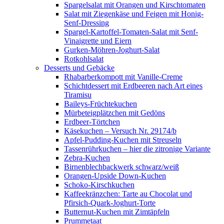
Spargelsalat mit Orangen und Kirschtomaten
Salat mit Ziegenkäse und Feigen mit Honig-
Senf-Dressing
Spargel-Kartoffel-Tomaten-Salat mit Senf-
Vinaigrette und Eiern
Gurken-Möhren-Joghurt-Salat
Rotkohlsalat
Desserts und Gebäcke
Rhabarberkompott mit Vanille-Creme
Schichtdessert mit Erdbeeren nach Art eines
Tiramisu
Baileys-Früchtekuchen
Mürbeteigplätzchen mit Gedöns
Erdbeer-Törtchen
Käsekuchen – Versuch Nr. 29174/b
Apfel-Pudding-Kuchen mit Streuseln
Tassenrührkuchen – hier die zitronige Variante
Zebra-Kuchen
Birnenblechbackwerk schwarz/weiß
Orangen-Upside Down-Kuchen
Schoko-Kirschkuchen
Kaffeekränzchen: Tarte au Chocolat und
Pfirsich-Quark-Joghurt-Torte
Butternut-Kuchen mit Zimtäpfeln
Prummetaat