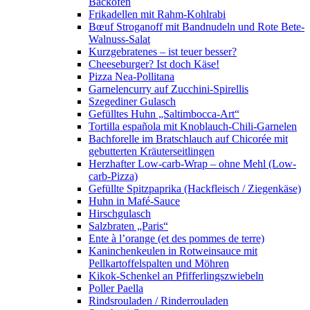
Backofen
Frikadellen mit Rahm-Kohlrabi
Bœuf Stroganoff mit Bandnudeln und Rote Bete-
Walnuss-Salat
Kurzgebratenes – ist teuer besser?
Cheeseburger? Ist doch Käse!
Pizza Nea-Pollitana
Garnelencurry auf Zucchini-Spirellis
Szegediner Gulasch
Gefülltes Huhn „Saltimbocca-Art“
Tortilla española mit Knoblauch-Chili-Garnelen
Bachforelle im Bratschlauch auf Chicorée mit
gebutterten Kräuterseitlingen
Herzhafter Low-carb-Wrap – ohne Mehl (Low-
carb-Pizza)
Gefüllte Spitzpaprika (Hackfleisch / Ziegenkäse)
Huhn in Mafé-Sauce
Hirschgulasch
Salzbraten „Paris“
Ente à l’orange (et des pommes de terre)
Kaninchenkeulen in Rotweinsauce mit
Pellkartoffelspalten und Möhren
Kikok-Schenkel an Pfifferlingszwiebeln
Poller Paella
Rindsrouladen / Rinderrouladen