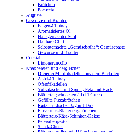
Brötchen
Focaccia
Auguste
Gewürze und Kräuter
Feigen-Chutney
Aromatisiertes Öl
Hausgemachter Senf
Haltbare Chili
Selbstgemachte „Gemüsebrühe“: Gemüsepaste
Gewürze und Kräuter
Cocktails
Limonarancello
Knabbereien und dergleichen
Dreierlei Minifrikadellen aus dem Backofen
Apfel-Chutney
Ofenfrikadellen
Yufkataschen mit Spinat, Feta und Hack
Blätterteigschnecken à la El Greco
Gefüllte Pizzabrötchen
Raita – indischer Joghurt-Dip
Flusskrebs-Blätterteig-Törtchen
Blätterteig-Käse-Schinken-Kekse
Petersilienpesto
Snack-Check
Blätterteigrollen mit Hähnchenwurst und