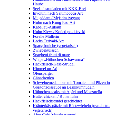
Haube
Seelachsrouladen mit KKK-Brei
Involtini nach Saltimbocca-Art
Mujaddara / Mejadra (vegan)
Huhn nach Kung Pao-Art
Kabeljau-Auflauf
Huhn Kiew / Kotleti po- kievski
Forelle Müllerin
Lachs Teriyaki-Art
Spargelquiche (vegetarisch)
Zwiebelgulasch
Spaghetti frutti di mare
Wraps „Hühnchen Schawarma“
Hackfleisch-Käse-Strudel
Himmel un Äd
Ofenspargel
Gänsekeulen
Schweinemedaillons mit Tomaten und Pilzen in
Gorgonzolasauce an Basilikumnudeln
Hühnchensteaks mit Apfel und Mozzarella
Butter chicken / Butterhuhn
Hackfleischstrudel geschichtet
Kräuterkässpätzle mit Röstzwiebeln (ovo-lacto-
vegetarisch)
Aloo Gobi Masala (vegan)