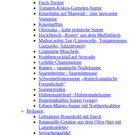
Fisch-Terrine
Tomaten-Kokos-Garnelen-Suppe
Knurrhahn auf Mangold – eine lauwarme
Vorspeise
Käsemuffins
Okroszka – kalte polnische Suppe
Hackfleisch-„Rosen“ aus dem Muffinblech
Mallorcaobst-Tag (Limoncello, Tomatensuppe,
Gazpacho, Salzzitronen)
Gratinierte Muscheln
Krabbencocktail auf Avocado
Gefüllte Champignons
Ramen – japanische Nudelsuppe
Spargelterrine / Spargelmousse
Schweinebratensuppe „deutsch-asiatische
Freundschaft“
Sommerrollen
Hühnernudeltopf / Hühnernudelsuppe
Butternutkürbis-Suppe (vegan)
Erbsen-Mango-Suppe mit Nordseekrabben
Beilagen
Gebratener Rosenkohl mit Speck
Ratatouille-Gemüse aus dem Ofen (hier mit
Lammkoteletts)
Serviettenknödel