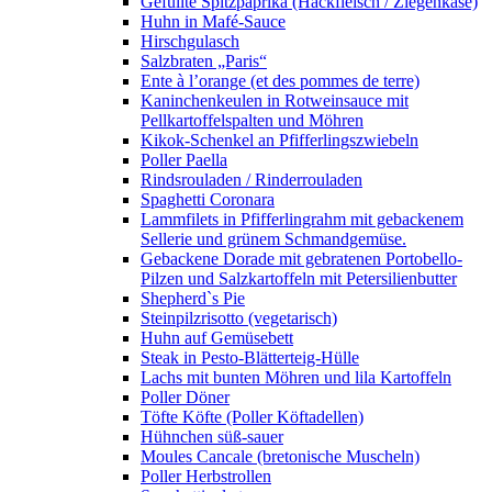
Gefüllte Spitzpaprika (Hackfleisch / Ziegenkäse)
Huhn in Mafé-Sauce
Hirschgulasch
Salzbraten „Paris“
Ente à l’orange (et des pommes de terre)
Kaninchenkeulen in Rotweinsauce mit
Pellkartoffelspalten und Möhren
Kikok-Schenkel an Pfifferlingszwiebeln
Poller Paella
Rindsrouladen / Rinderrouladen
Spaghetti Coronara
Lammfilets in Pfifferlingrahm mit gebackenem
Sellerie und grünem Schmandgemüse.
Gebackene Dorade mit gebratenen Portobello-
Pilzen und Salzkartoffeln mit Petersilienbutter
Shepherd`s Pie
Steinpilzrisotto (vegetarisch)
Huhn auf Gemüsebett
Steak in Pesto-Blätterteig-Hülle
Lachs mit bunten Möhren und lila Kartoffeln
Poller Döner
Töfte Köfte (Poller Köftadellen)
Hühnchen süß-sauer
Moules Cancale (bretonische Muscheln)
Poller Herbstrollen