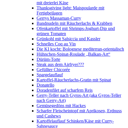
mit dreierlei Käse
Thanksgiving light: Maispoularde mit
Fertigbeilagen
Gerrys Massaman-Curry
Bandnudeln mit Räucherlachs & Krabben
Ofenkartoffel mit Shrimps-Joghurt-Dip und
grünen Tomaten
Grünkohl mit Salsiccia und Kassler
Schnelles Coq au Vin
Die KI kocht: Bolognese mediterran-orientalisch
Hühnchen-Spinat-Roulade „Balkan-Art“
Dürüm-Torte
Steak aus dem Airfryer???
Gefüllter Chicorée
Spargelauflauf
Kartoffel-Räucherlachs-Gratin mit Spinat
Donatello
Doradenfilet auf scharfem Reis
Gerry-Teller nach Gyros-Art (aka Gyros-Teller
nach Gerry-Art)
Gemüsegedöns mit Hackes
Scharfer Fleischeintopf mit Aprikosen, Erdnuss
und Cashews
Kartoffelauflauf Schinken/Käse mit Curry-
Sahnesauce