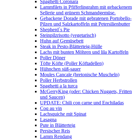
Spaghetti Coronara
Lammfilets in Pfifferlingrahm mit gebackenem
Sellerie und grünem Schmandgemüse.
Gebackene Dorade mit gebratenen Portobello-
Pilzen und Salzkartoffeln mit Petersilienbutter
Shepherd`s Pie
Steinpilzrisotto (vegetarisch)
Huhn auf Gemüsebett
Steak in Pesto-Blätterteig-Hülle
Lachs mit bunten Möhren und lila Kartoffeln
Poller Döner
Töfte Köfte (Poller Köftadellen)
Hühnchen süß-sauer
Moules Cancale (bretonische Muscheln)
Poller Herbstrollen
Spaghetti a la turca
McGerryKing (oder: Chicken Nuggets, Fritten
und Saucen)
UPDATE: Chili con carne und Enchiladas
Coq au vin
Lachsquiche mit Spinat
Lasagna
Pute in Blätterteig
Persischer Reis
Lamm Rendang