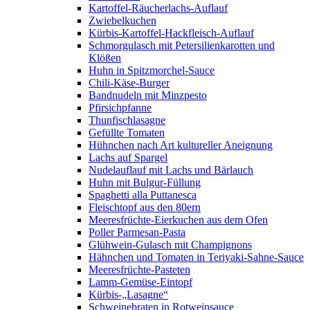
Kartoffel-Räucherlachs-Auflauf
Zwiebelkuchen
Kürbis-Kartoffel-Hackfleisch-Auflauf
Schmorgulasch mit Petersilienkarotten und
Klößen
Huhn in Spitzmorchel-Sauce
Chili-Käse-Burger
Bandnudeln mit Minzpesto
Pfirsichpfanne
Thunfischlasagne
Gefüllte Tomaten
Hühnchen nach Art kultureller Aneignung
Lachs auf Spargel
Nudelauflauf mit Lachs und Bärlauch
Huhn mit Bulgur-Füllung
Spaghetti alla Puttanesca
Fleischtopf aus den 80ern
Meeresfrüchte-Eierkuchen aus dem Ofen
Poller Parmesan-Pasta
Glühwein-Gulasch mit Champignons
Hähnchen und Tomaten in Teriyaki-Sahne-Sauce
Meeresfrüchte-Pasteten
Lamm-Gemüse-Eintopf
Kürbis-„Lasagne“
Schweinebraten in Rotweinsauce