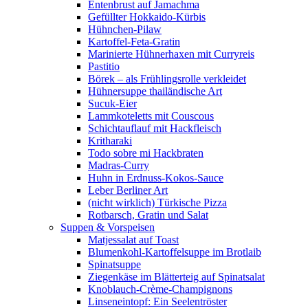
Entenbrust auf Jamachma
Gefüllter Hokkaido-Kürbis
Hühnchen-Pilaw
Kartoffel-Feta-Gratin
Marinierte Hühnerhaxen mit Curryreis
Pastitio
Börek – als Frühlingsrolle verkleidet
Hühnersuppe thailändische Art
Sucuk-Eier
Lammkoteletts mit Couscous
Schichtauflauf mit Hackfleisch
Kritharaki
Todo sobre mi Hackbraten
Madras-Curry
Huhn in Erdnuss-Kokos-Sauce
Leber Berliner Art
(nicht wirklich) Türkische Pizza
Rotbarsch, Gratin und Salat
Suppen & Vorspeisen
Matjessalat auf Toast
Blumenkohl-Kartoffelsuppe im Brotlaib
Spinatsuppe
Ziegenkäse im Blätterteig auf Spinatsalat
Knoblauch-Crème-Champignons
Linseneintopf: Ein Seelentröster