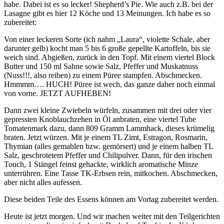
habe. Dabei ist es so lecker! Shepherd’s Pie. Wie auch z.B. bei der
Lasagne gibt es hier 12 Köche und 13 Meinungen. Ich habe es so
zubereitet:
Von einer leckeren Sorte (ich nahm „Laura“, violette Schale, aber
darunter gelb) kocht man 5 bis 6 große gepellte Kartoffeln, bis sie
weich sind. Abgießen, zurück in den Topf. Mit einem viertel Block
Butter und 150 ml Sahne sowie Salz, Pfeffer und Muskatnuss
(Nuss!!!, also reiben) zu einem Püree stampfen. Abschmecken.
Hmmmm…. HUCH! Püree ist wech, das ganze daher noch einmal
von vorne. JETZT AUFHEBEN!
Dann zwei kleine Zwiebeln würfeln, zusammen mit drei oder vier
gepressten Knoblauchzehen in Öl anbraten, eine viertel Tube
Tomatenmark dazu, dann 809 Gramm Lammhack, dieses krümelig
braten. Jetzt würzen. Mit je einem TL Zimt, Estragon, Rosmarin,
Thymian (alles gemahlen bzw. gemörsert) und je einem halben TL
Salz, geschrotetem Pfeffer und Chilipulver. Dann, für den irischen
Touch, 1 Stängel feinst gehackte, wirklich aromatische Minze
unterrühren. Eine Tasse TK-Erbsen rein, mitkochen. Abschmecken,
aber nicht alles aufessen.
Diese beiden Teile des Essens können am Vortag zubereitet werden.
Heute ist jetzt morgen. Und wir machen weiter mit den Teilgerichten