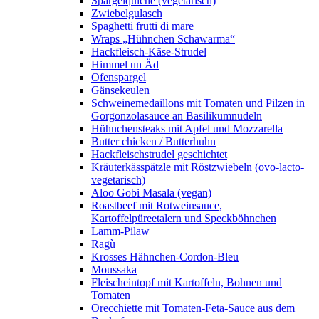
Spargelquiche (vegetarisch)
Zwiebelgulasch
Spaghetti frutti di mare
Wraps „Hühnchen Schawarma“
Hackfleisch-Käse-Strudel
Himmel un Äd
Ofenspargel
Gänsekeulen
Schweinemedaillons mit Tomaten und Pilzen in
Gorgonzolasauce an Basilikumnudeln
Hühnchensteaks mit Apfel und Mozzarella
Butter chicken / Butterhuhn
Hackfleischstrudel geschichtet
Kräuterkässpätzle mit Röstzwiebeln (ovo-lacto-
vegetarisch)
Aloo Gobi Masala (vegan)
Roastbeef mit Rotweinsauce,
Kartoffelpüreetalern und Speckböhnchen
Lamm-Pilaw
Ragù
Krosses Hähnchen-Cordon-Bleu
Moussaka
Fleischeintopf mit Kartoffeln, Bohnen und
Tomaten
Orecchiette mit Tomaten-Feta-Sauce aus dem