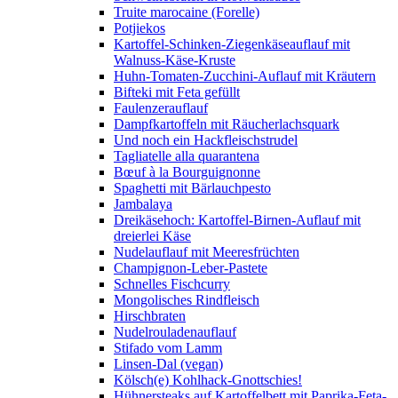
Truite marocaine (Forelle)
Potjiekos
Kartoffel-Schinken-Ziegenkäseauflauf mit
Walnuss-Käse-Kruste
Huhn-Tomaten-Zucchini-Auflauf mit Kräutern
Bifteki mit Feta gefüllt
Faulenzerauflauf
Dampfkartoffeln mit Räucherlachsquark
Und noch ein Hackfleischstrudel
Tagliatelle alla quarantena
Bœuf à la Bourguignonne
Spaghetti mit Bärlauchpesto
Jambalaya
Dreikäsehoch: Kartoffel-Birnen-Auflauf mit
dreierlei Käse
Nudelauflauf mit Meeresfrüchten
Champignon-Leber-Pastete
Schnelles Fischcurry
Mongolisches Rindfleisch
Hirschbraten
Nudelrouladenauflauf
Stifado vom Lamm
Linsen-Dal (vegan)
Kölsch(e) Kohlhack-Gnottschies!
Hühnersteaks auf Kartoffelbett mit Paprika-Feta-