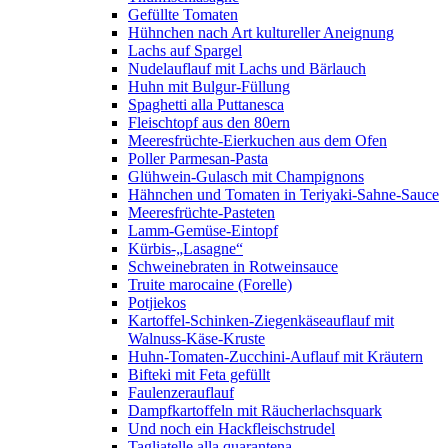
Gefüllte Tomaten
Hühnchen nach Art kultureller Aneignung
Lachs auf Spargel
Nudelauflauf mit Lachs und Bärlauch
Huhn mit Bulgur-Füllung
Spaghetti alla Puttanesca
Fleischtopf aus den 80ern
Meeresfrüchte-Eierkuchen aus dem Ofen
Poller Parmesan-Pasta
Glühwein-Gulasch mit Champignons
Hähnchen und Tomaten in Teriyaki-Sahne-Sauce
Meeresfrüchte-Pasteten
Lamm-Gemüse-Eintopf
Kürbis-„Lasagne“
Schweinebraten in Rotweinsauce
Truite marocaine (Forelle)
Potjiekos
Kartoffel-Schinken-Ziegenkäseauflauf mit
Walnuss-Käse-Kruste
Huhn-Tomaten-Zucchini-Auflauf mit Kräutern
Bifteki mit Feta gefüllt
Faulenzerauflauf
Dampfkartoffeln mit Räucherlachsquark
Und noch ein Hackfleischstrudel
Tagliatelle alla quarantena