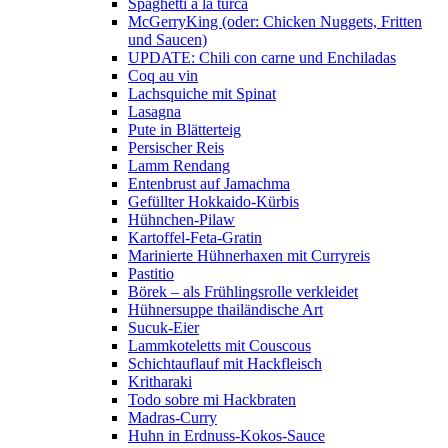
Spaghetti a la turca
McGerryKing (oder: Chicken Nuggets, Fritten
und Saucen)
UPDATE: Chili con carne und Enchiladas
Coq au vin
Lachsquiche mit Spinat
Lasagna
Pute in Blätterteig
Persischer Reis
Lamm Rendang
Entenbrust auf Jamachma
Gefüllter Hokkaido-Kürbis
Hühnchen-Pilaw
Kartoffel-Feta-Gratin
Marinierte Hühnerhaxen mit Curryreis
Pastitio
Börek – als Frühlingsrolle verkleidet
Hühnersuppe thailändische Art
Sucuk-Eier
Lammkoteletts mit Couscous
Schichtauflauf mit Hackfleisch
Kritharaki
Todo sobre mi Hackbraten
Madras-Curry
Huhn in Erdnuss-Kokos-Sauce