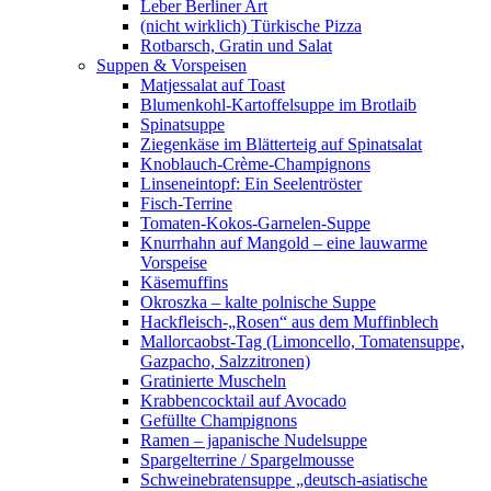
Leber Berliner Art
(nicht wirklich) Türkische Pizza
Rotbarsch, Gratin und Salat
Suppen & Vorspeisen
Matjessalat auf Toast
Blumenkohl-Kartoffelsuppe im Brotlaib
Spinatsuppe
Ziegenkäse im Blätterteig auf Spinatsalat
Knoblauch-Crème-Champignons
Linseneintopf: Ein Seelentröster
Fisch-Terrine
Tomaten-Kokos-Garnelen-Suppe
Knurrhahn auf Mangold – eine lauwarme
Vorspeise
Käsemuffins
Okroszka – kalte polnische Suppe
Hackfleisch-„Rosen“ aus dem Muffinblech
Mallorcaobst-Tag (Limoncello, Tomatensuppe,
Gazpacho, Salzzitronen)
Gratinierte Muscheln
Krabbencocktail auf Avocado
Gefüllte Champignons
Ramen – japanische Nudelsuppe
Spargelterrine / Spargelmousse
Schweinebratensuppe „deutsch-asiatische