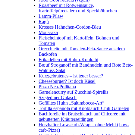
Roastbeef mit Rotweinsauce,
Kartoffelpüreetalern und Speckböhnchen
Lamm-Pilaw
Ragù
Krosses Hähnchen-Cordon-Bleu
Moussaka
Fleischeintopf mit Kartoffeln, Bohnen und
Tomaten
Orecchiette mit Tomaten-Feta-Sauce aus dem
Backofen
Frikadellen mit Rahm-Kohlrabi
Bœuf Stroganoff mit Bandnudeln und Rote Bete-
Walnuss-Salat
Kurzgebratenes – ist teuer besser?
Cheeseburger? Ist doch Käse!
Pizza Nea-Pollitana
Garnelencurry auf Zucchini-Spirellis
Szegediner Gulasch
Gefülltes Huhn „Saltimbocca-Art“
Tortilla española mit Knoblauch-Chili-Garnelen
Bachforelle im Bratschlauch auf Chicorée mit
gebutterten Kräuterseitlingen
Herzhafter Low-carb-Wrap – ohne Mehl (Low-
carb-Pizza)