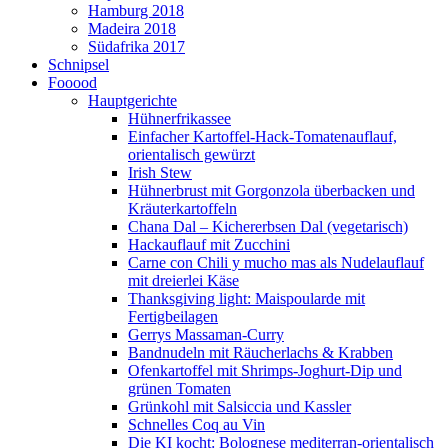
Hamburg 2018
Madeira 2018
Südafrika 2017
Schnipsel
Fooood
Hauptgerichte
Hühnerfrikassee
Einfacher Kartoffel-Hack-Tomatenauflauf,
orientalisch gewürzt
Irish Stew
Hühnerbrust mit Gorgonzola überbacken und
Kräuterkartoffeln
Chana Dal – Kichererbsen Dal (vegetarisch)
Hackauflauf mit Zucchini
Carne con Chili y mucho mas als Nudelauflauf
mit dreierlei Käse
Thanksgiving light: Maispoularde mit
Fertigbeilagen
Gerrys Massaman-Curry
Bandnudeln mit Räucherlachs & Krabben
Ofenkartoffel mit Shrimps-Joghurt-Dip und
grünen Tomaten
Grünkohl mit Salsiccia und Kassler
Schnelles Coq au Vin
Die KI kocht: Bolognese mediterran-orientalisch