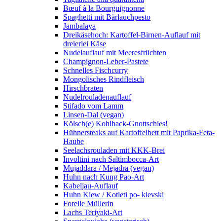
Bœuf à la Bourguignonne
Spaghetti mit Bärlauchpesto
Jambalaya
Dreikäsehoch: Kartoffel-Birnen-Auflauf mit
dreierlei Käse
Nudelauflauf mit Meeresfrüchten
Champignon-Leber-Pastete
Schnelles Fischcurry
Mongolisches Rindfleisch
Hirschbraten
Nudelrouladenauflauf
Stifado vom Lamm
Linsen-Dal (vegan)
Kölsch(e) Kohlhack-Gnottschies!
Hühnersteaks auf Kartoffelbett mit Paprika-Feta-
Haube
Seelachsrouladen mit KKK-Brei
Involtini nach Saltimbocca-Art
Mujaddara / Mejadra (vegan)
Huhn nach Kung Pao-Art
Kabeljau-Auflauf
Huhn Kiew / Kotleti po- kievski
Forelle Müllerin
Lachs Teriyaki-Art