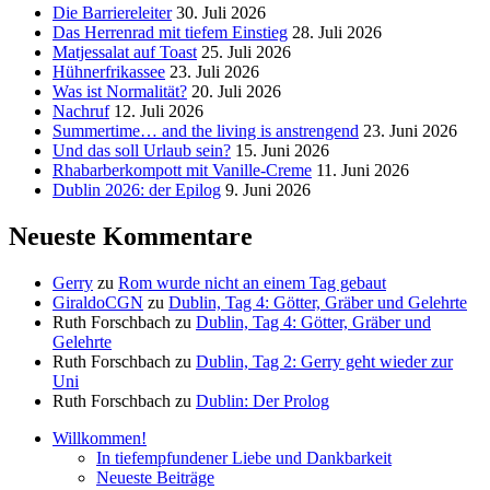
Die Barriereleiter
30. Juli 2026
Das Herrenrad mit tiefem Einstieg
28. Juli 2026
Matjessalat auf Toast
25. Juli 2026
Hühnerfrikassee
23. Juli 2026
Was ist Normalität?
20. Juli 2026
Nachruf
12. Juli 2026
Summertime… and the living is anstrengend
23. Juni 2026
Und das soll Urlaub sein?
15. Juni 2026
Rhabarberkompott mit Vanille-Creme
11. Juni 2026
Dublin 2026: der Epilog
9. Juni 2026
Neueste Kommentare
Gerry
zu
Rom wurde nicht an einem Tag gebaut
GiraldoCGN
zu
Dublin, Tag 4: Götter, Gräber und Gelehrte
Ruth Forschbach
zu
Dublin, Tag 4: Götter, Gräber und
Gelehrte
Ruth Forschbach
zu
Dublin, Tag 2: Gerry geht wieder zur
Uni
Ruth Forschbach
zu
Dublin: Der Prolog
Willkommen!
In tiefempfundener Liebe und Dankbarkeit
Neueste Beiträge