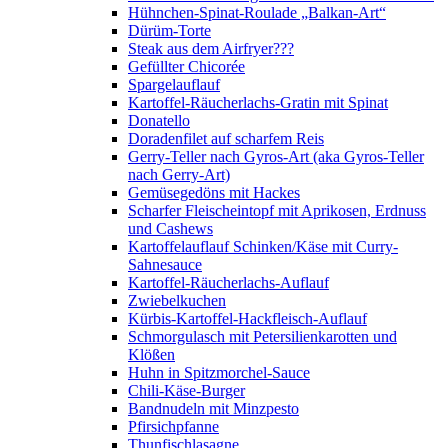
Hühnchen-Spinat-Roulade „Balkan-Art“
Dürüm-Torte
Steak aus dem Airfryer???
Gefüllter Chicorée
Spargelauflauf
Kartoffel-Räucherlachs-Gratin mit Spinat
Donatello
Doradenfilet auf scharfem Reis
Gerry-Teller nach Gyros-Art (aka Gyros-Teller
nach Gerry-Art)
Gemüsegedöns mit Hackes
Scharfer Fleischeintopf mit Aprikosen, Erdnuss
und Cashews
Kartoffelauflauf Schinken/Käse mit Curry-
Sahnesauce
Kartoffel-Räucherlachs-Auflauf
Zwiebelkuchen
Kürbis-Kartoffel-Hackfleisch-Auflauf
Schmorgulasch mit Petersilienkarotten und
Klößen
Huhn in Spitzmorchel-Sauce
Chili-Käse-Burger
Bandnudeln mit Minzpesto
Pfirsichpfanne
Thunfischlasagne