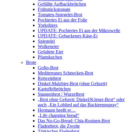
Gefüllte Aufbackbrötchen
Frühstückstomate
Tomaten-Spiegelei-Brot
Pochiertes Ei aus der Folie
Yorkshires
UPDATE: Pochiertes Ei aus der Mikrowelle
UPDATE: Gebackenes Käse-Ei
Spiegelei
Wolkeneier
Gefaltete Eier
Pfannkuchen
Brote
Gofio-Brot
Mediterranes Schnecken-Brot
Rotweinbrot
Dinkel-Malzbier-Brot (ohne Gehzeit)
Kartoffelbrötchen
Stangenbrot / Wurzelbrot
„Brot ohne Gehzeit: Dinkel/Körner-Brot“ oder
auch „Ein Loblied auf das Backtrennspray“
Hermann heeßt er…
„Life changing bread“
Das No-Go-Bread: Chia-Rosinen-Brot
Fladenbrot, die Zweite
Türkisches Fladenbrot