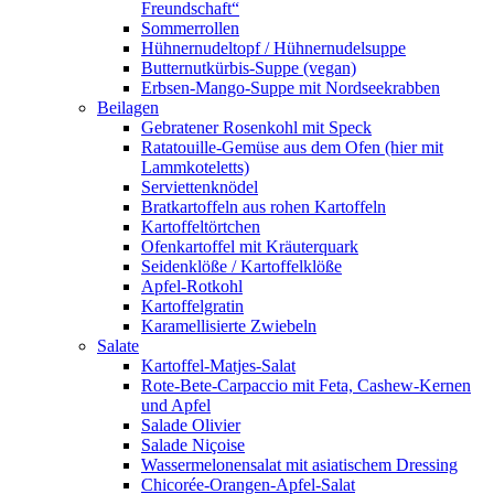
Freundschaft“
Sommerrollen
Hühnernudeltopf / Hühnernudelsuppe
Butternutkürbis-Suppe (vegan)
Erbsen-Mango-Suppe mit Nordseekrabben
Beilagen
Gebratener Rosenkohl mit Speck
Ratatouille-Gemüse aus dem Ofen (hier mit
Lammkoteletts)
Serviettenknödel
Bratkartoffeln aus rohen Kartoffeln
Kartoffeltörtchen
Ofenkartoffel mit Kräuterquark
Seidenklöße / Kartoffelklöße
Apfel-Rotkohl
Kartoffelgratin
Karamellisierte Zwiebeln
Salate
Kartoffel-Matjes-Salat
Rote-Bete-Carpaccio mit Feta, Cashew-Kernen
und Apfel
Salade Olivier
Salade Niçoise
Wassermelonensalat mit asiatischem Dressing
Chicorée-Orangen-Apfel-Salat