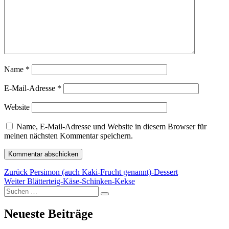
Name
*
E-Mail-Adresse
*
Website
Name, E-Mail-Adresse und Website in diesem Browser für
meinen nächsten Kommentar speichern.
Beitragsnavigation
Vorheriger
Zurück
Persimon (auch Kaki-Frucht genannt)-Dessert
Nächster
Beitrag:
Weiter
Blätterteig-Käse-Schinken-Kekse
Suchen
Beitrag:
Suchen
nach:
Neueste Beiträge