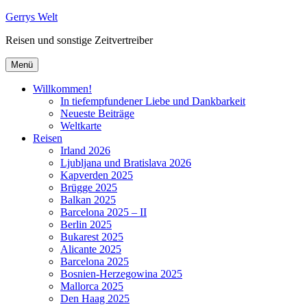
Zum
Gerrys Welt
Inhalt
Reisen und sonstige Zeitvertreiber
springen
Menü
Willkommen!
In tiefempfundener Liebe und Dankbarkeit
Neueste Beiträge
Weltkarte
Reisen
Irland 2026
Ljubljana und Bratislava 2026
Kapverden 2025
Brügge 2025
Balkan 2025
Barcelona 2025 – II
Berlin 2025
Bukarest 2025
Alicante 2025
Barcelona 2025
Bosnien-Herzegowina 2025
Mallorca 2025
Den Haag 2025