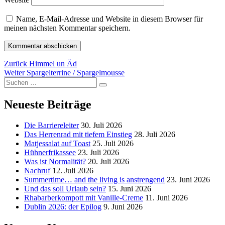
Name, E-Mail-Adresse und Website in diesem Browser für
meinen nächsten Kommentar speichern.
Beitragsnavigation
Vorheriger
Zurück
Himmel un Äd
Nächster
Beitrag:
Weiter
Spargelterrine / Spargelmousse
Suchen
Beitrag:
Suchen
nach:
Neueste Beiträge
Die Barriereleiter
30. Juli 2026
Das Herrenrad mit tiefem Einstieg
28. Juli 2026
Matjessalat auf Toast
25. Juli 2026
Hühnerfrikassee
23. Juli 2026
Was ist Normalität?
20. Juli 2026
Nachruf
12. Juli 2026
Summertime… and the living is anstrengend
23. Juni 2026
Und das soll Urlaub sein?
15. Juni 2026
Rhabarberkompott mit Vanille-Creme
11. Juni 2026
Dublin 2026: der Epilog
9. Juni 2026