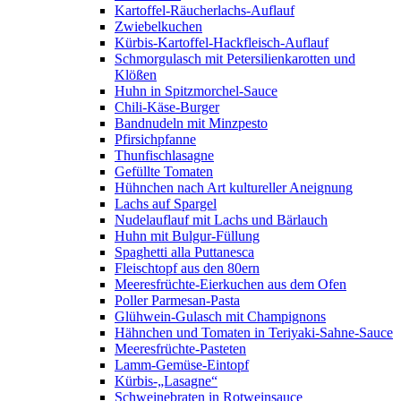
Kartoffel-Räucherlachs-Auflauf
Zwiebelkuchen
Kürbis-Kartoffel-Hackfleisch-Auflauf
Schmorgulasch mit Petersilienkarotten und
Klößen
Huhn in Spitzmorchel-Sauce
Chili-Käse-Burger
Bandnudeln mit Minzpesto
Pfirsichpfanne
Thunfischlasagne
Gefüllte Tomaten
Hühnchen nach Art kultureller Aneignung
Lachs auf Spargel
Nudelauflauf mit Lachs und Bärlauch
Huhn mit Bulgur-Füllung
Spaghetti alla Puttanesca
Fleischtopf aus den 80ern
Meeresfrüchte-Eierkuchen aus dem Ofen
Poller Parmesan-Pasta
Glühwein-Gulasch mit Champignons
Hähnchen und Tomaten in Teriyaki-Sahne-Sauce
Meeresfrüchte-Pasteten
Lamm-Gemüse-Eintopf
Kürbis-„Lasagne“
Schweinebraten in Rotweinsauce