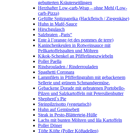
gebutterten Kräuterseitlingen
Herzhafter Low-carb-Wrap – ohne Mehl (Low-
carb-Pizza)
Gefüllte Spitzpaprika (Hackfleisch / Ziegenkäse)
Huhn in Mafé-Sauce
Hirschgulasch
Salzbraten „Paris“
Ente à l’orange (et des pommes de terre)
Kaninchenkeulen in Rotweinsauce mit
Pellkartoffelspalten und Möhren
Kikok-Schenkel an Pfifferlingszwiebeln
Poller Paella
Rindsrouladen / Rinderrouladen
Spaghetti Coronara
Lammfilets in Pfifferlingrahm mit gebackenem
Sellerie und grünem Schmandgemüse.
Gebackene Dorade mit gebratenen Portobello-
Pilzen und Salzkartoffeln mit Petersilienbutter
Shepherd`s Pie
Steinpilzrisotto (vegetarisch)
Huhn auf Gemüsebett
Steak in Pesto-Blätterteig-Hülle
Lachs mit bunten Möhren und lila Kartoffeln
Poller Döner
Töfte Köfte (Poller Köftadellen)