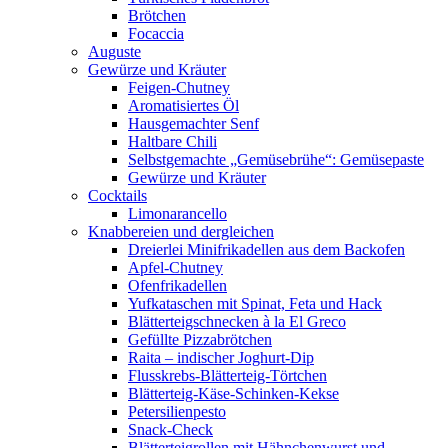
Brötchen
Focaccia
Auguste
Gewürze und Kräuter
Feigen-Chutney
Aromatisiertes Öl
Hausgemachter Senf
Haltbare Chili
Selbstgemachte „Gemüsebrühe“: Gemüsepaste
Gewürze und Kräuter
Cocktails
Limonarancello
Knabbereien und dergleichen
Dreierlei Minifrikadellen aus dem Backofen
Apfel-Chutney
Ofenfrikadellen
Yufkataschen mit Spinat, Feta und Hack
Blätterteigschnecken à la El Greco
Gefüllte Pizzabrötchen
Raita – indischer Joghurt-Dip
Flusskrebs-Blätterteig-Törtchen
Blätterteig-Käse-Schinken-Kekse
Petersilienpesto
Snack-Check
Blätterteigrollen mit Hähnchenwurst und