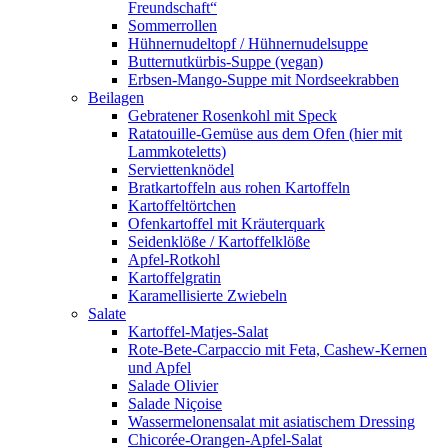
Freundschaft“
Sommerrollen
Hühnernudeltopf / Hühnernudelsuppe
Butternutkürbis-Suppe (vegan)
Erbsen-Mango-Suppe mit Nordseekrabben
Beilagen
Gebratener Rosenkohl mit Speck
Ratatouille-Gemüse aus dem Ofen (hier mit
Lammkoteletts)
Serviettenknödel
Bratkartoffeln aus rohen Kartoffeln
Kartoffeltörtchen
Ofenkartoffel mit Kräuterquark
Seidenklöße / Kartoffelklöße
Apfel-Rotkohl
Kartoffelgratin
Karamellisierte Zwiebeln
Salate
Kartoffel-Matjes-Salat
Rote-Bete-Carpaccio mit Feta, Cashew-Kernen
und Apfel
Salade Olivier
Salade Niçoise
Wassermelonensalat mit asiatischem Dressing
Chicorée-Orangen-Apfel-Salat