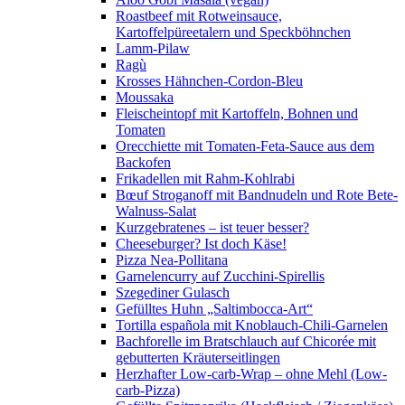
Roastbeef mit Rotweinsauce,
Kartoffelpüreetalern und Speckböhnchen
Lamm-Pilaw
Ragù
Krosses Hähnchen-Cordon-Bleu
Moussaka
Fleischeintopf mit Kartoffeln, Bohnen und
Tomaten
Orecchiette mit Tomaten-Feta-Sauce aus dem
Backofen
Frikadellen mit Rahm-Kohlrabi
Bœuf Stroganoff mit Bandnudeln und Rote Bete-
Walnuss-Salat
Kurzgebratenes – ist teuer besser?
Cheeseburger? Ist doch Käse!
Pizza Nea-Pollitana
Garnelencurry auf Zucchini-Spirellis
Szegediner Gulasch
Gefülltes Huhn „Saltimbocca-Art“
Tortilla española mit Knoblauch-Chili-Garnelen
Bachforelle im Bratschlauch auf Chicorée mit
gebutterten Kräuterseitlingen
Herzhafter Low-carb-Wrap – ohne Mehl (Low-
carb-Pizza)