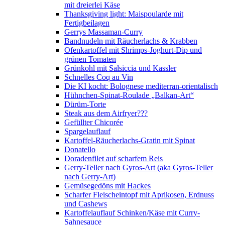
mit dreierlei Käse
Thanksgiving light: Maispoularde mit
Fertigbeilagen
Gerrys Massaman-Curry
Bandnudeln mit Räucherlachs & Krabben
Ofenkartoffel mit Shrimps-Joghurt-Dip und
grünen Tomaten
Grünkohl mit Salsiccia und Kassler
Schnelles Coq au Vin
Die KI kocht: Bolognese mediterran-orientalisch
Hühnchen-Spinat-Roulade „Balkan-Art“
Dürüm-Torte
Steak aus dem Airfryer???
Gefüllter Chicorée
Spargelauflauf
Kartoffel-Räucherlachs-Gratin mit Spinat
Donatello
Doradenfilet auf scharfem Reis
Gerry-Teller nach Gyros-Art (aka Gyros-Teller
nach Gerry-Art)
Gemüsegedöns mit Hackes
Scharfer Fleischeintopf mit Aprikosen, Erdnuss
und Cashews
Kartoffelauflauf Schinken/Käse mit Curry-
Sahnesauce