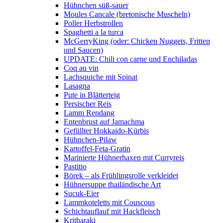
Hühnchen süß-sauer
Moules Cancale (bretonische Muscheln)
Poller Herbstrollen
Spaghetti a la turca
McGerryKing (oder: Chicken Nuggets, Fritten
und Saucen)
UPDATE: Chili con carne und Enchiladas
Coq au vin
Lachsquiche mit Spinat
Lasagna
Pute in Blätterteig
Persischer Reis
Lamm Rendang
Entenbrust auf Jamachma
Gefüllter Hokkaido-Kürbis
Hühnchen-Pilaw
Kartoffel-Feta-Gratin
Marinierte Hühnerhaxen mit Curryreis
Pastitio
Börek – als Frühlingsrolle verkleidet
Hühnersuppe thailändische Art
Sucuk-Eier
Lammkoteletts mit Couscous
Schichtauflauf mit Hackfleisch
Kritharaki