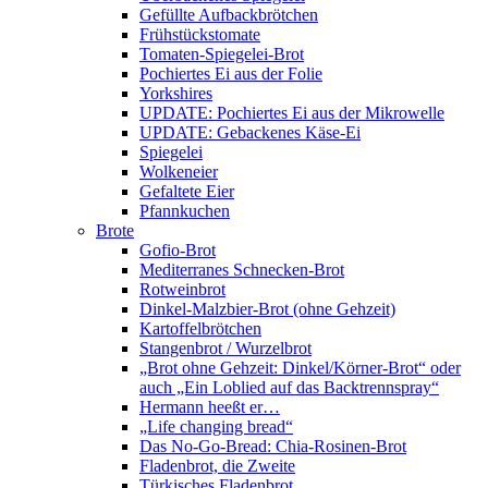
Gefüllte Aufbackbrötchen
Frühstückstomate
Tomaten-Spiegelei-Brot
Pochiertes Ei aus der Folie
Yorkshires
UPDATE: Pochiertes Ei aus der Mikrowelle
UPDATE: Gebackenes Käse-Ei
Spiegelei
Wolkeneier
Gefaltete Eier
Pfannkuchen
Brote
Gofio-Brot
Mediterranes Schnecken-Brot
Rotweinbrot
Dinkel-Malzbier-Brot (ohne Gehzeit)
Kartoffelbrötchen
Stangenbrot / Wurzelbrot
„Brot ohne Gehzeit: Dinkel/Körner-Brot“ oder
auch „Ein Loblied auf das Backtrennspray“
Hermann heeßt er…
„Life changing bread“
Das No-Go-Bread: Chia-Rosinen-Brot
Fladenbrot, die Zweite
Türkisches Fladenbrot