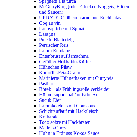
Spaghetti a la turca
McGerryKing (oder: Chicken Nuggets, Fritten
und Saucen)
UPDATE: Chili con carne und Enchiladas
Coq au vin
Lachsquiche mit Spinat
Lasagna
Pute in Blätterteig
Persischer Reis
Lamm Rendang
Entenbrust auf Jamachma
Gefüllter Hokkaido-Kürbis
Hühnchen-Pilaw
Kartoffel-Feta-Gratin
Marinierte Hühnerhaxen mit Curryreis
Pastitio
Börek – als Frühlingsrolle verkleidet
Hühnersuppe thailändische Art
Sucuk-Eier
Lammkoteletts mit Couscous
Schichtauflauf mit Hackfleisch
Kritharaki
Todo sobre mi Hackbraten
Madras-Curry
Huhn in Erdnuss-Kokos-Sauce