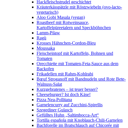
Hackfleischstrudel geschichtet
Kräuterkässpätzle mit Röstzwiebeln (ovo-lacto-
vegetarisch)
Aloo Gobi Masala (vegan)
Roastbeef mit Rotweinsauce,
Kartoffelpüreetalern und Speckböhnchen
Lamm-Pilaw
Ragù
Krosses Hähnchen-Cordon-Bleu
Moussaka
Fleischeintopf mit Kartoffeln, Bohnen und
Tomaten
Orecchiette mit Tomaten-Feta-Sauce aus dem
Backofen
Frikadellen mit Rahm-Kohlrabi
Bœuf Stroganoff mit Bandnudeln und Rote Bete-
Walnuss-Salat
Kurzgebratenes – ist teuer besser?
Cheeseburger? Ist doch Käse!
Pizza Nea-Pollitana
Garnelencurry auf Zucchini-Spirellis
Szegediner Gulasch
Gefülltes Huhn „Saltimbocca-Art“
Tortilla española mit Knoblauch-Chili-Garnelen
Bachforelle im Bratschlauch auf Chicorée mit