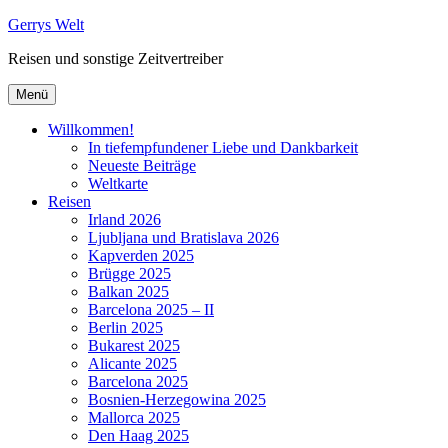
Zum
Gerrys Welt
Inhalt
Reisen und sonstige Zeitvertreiber
springen
Menü
Willkommen!
In tiefempfundener Liebe und Dankbarkeit
Neueste Beiträge
Weltkarte
Reisen
Irland 2026
Ljubljana und Bratislava 2026
Kapverden 2025
Brügge 2025
Balkan 2025
Barcelona 2025 – II
Berlin 2025
Bukarest 2025
Alicante 2025
Barcelona 2025
Bosnien-Herzegowina 2025
Mallorca 2025
Den Haag 2025