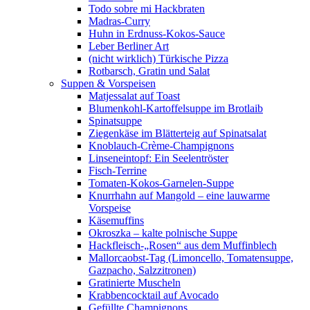
Todo sobre mi Hackbraten
Madras-Curry
Huhn in Erdnuss-Kokos-Sauce
Leber Berliner Art
(nicht wirklich) Türkische Pizza
Rotbarsch, Gratin und Salat
Suppen & Vorspeisen
Matjessalat auf Toast
Blumenkohl-Kartoffelsuppe im Brotlaib
Spinatsuppe
Ziegenkäse im Blätterteig auf Spinatsalat
Knoblauch-Crème-Champignons
Linseneintopf: Ein Seelentröster
Fisch-Terrine
Tomaten-Kokos-Garnelen-Suppe
Knurrhahn auf Mangold – eine lauwarme
Vorspeise
Käsemuffins
Okroszka – kalte polnische Suppe
Hackfleisch-„Rosen“ aus dem Muffinblech
Mallorcaobst-Tag (Limoncello, Tomatensuppe,
Gazpacho, Salzzitronen)
Gratinierte Muscheln
Krabbencocktail auf Avocado
Gefüllte Champignons