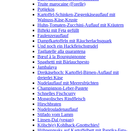
Truite marocaine (Forelle)
Potjiekos
Kartoffel-Schinken-Ziegenkäseauflauf mit
Walnuss-Käse-Kruste
Huhn-Tomaten-Zucchini-Auflauf mit Kräutern
Bifteki mit Feta gefüllt
Faulenzerauflauf
Dampfkartoffeln mit Räucherlachsquark
Und noch ein Hackfleischstrudel
Tagliatelle alla quarantena
Bœuf à la Bourguignonne
Spaghetti mit Bärlauchpesto
Jambalaya
Dreikäsehoch: Kartoffel-Birnen-Auflauf mit
dreierlei Käse
Nudelauflauf mit Meeresfrüchten
Champignon-Leber-Pastete
Schnelles Fischcurry
Mongolisches Rindfleisch
Hirschbraten
Nudelrouladenauflauf
Stifado vom Lamm
Linsen-Dal (vegan)
Kölsch(e) Kohlhack-Gnottschies!
Hühnersteaks auf Kartoffelbett mit Paprika-Feta-