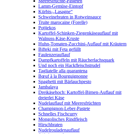
Meeresfrüchte-Pasteten
Lamm-Gemüse-Eintopf
Kürbis-„Lasagne“
Schweinebraten in Rotweinsauce
Truite marocaine (Forelle)
Potjiekos
Kartoffel-Schinken-Ziegenkäseauflauf mit
Walnuss-Käse-Kruste
Huhn-Tomaten-Zucchini-Auflauf mit Kräutern
Bifteki mit Feta gefüllt
Faulenzerauflauf
Dampfkartoffeln mit Räucherlachsquark
Und noch ein Hackfleischstrudel
Tagliatelle alla quarantena
Bœuf à la Bourguignonne
Spaghetti mit Bärlauchpesto
Jambalaya
Dreikäsehoch: Kartoffel-Birnen-Auflauf mit
dreierlei Käse
Nudelauflauf mit Meeresfrüchten
Champignon-Leber-Pastete
Schnelles Fischcurry
Mongolisches Rindfleisch
Hirschbraten
Nudelrouladenauflauf