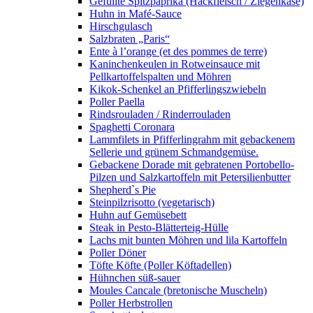
Gefüllte Spitzpaprika (Hackfleisch / Ziegenkäse)
Huhn in Mafé-Sauce
Hirschgulasch
Salzbraten „Paris“
Ente à l’orange (et des pommes de terre)
Kaninchenkeulen in Rotweinsauce mit
Pellkartoffelspalten und Möhren
Kikok-Schenkel an Pfifferlingszwiebeln
Poller Paella
Rindsrouladen / Rinderrouladen
Spaghetti Coronara
Lammfilets in Pfifferlingrahm mit gebackenem
Sellerie und grünem Schmandgemüse.
Gebackene Dorade mit gebratenen Portobello-
Pilzen und Salzkartoffeln mit Petersilienbutter
Shepherd`s Pie
Steinpilzrisotto (vegetarisch)
Huhn auf Gemüsebett
Steak in Pesto-Blätterteig-Hülle
Lachs mit bunten Möhren und lila Kartoffeln
Poller Döner
Töfte Köfte (Poller Köftadellen)
Hühnchen süß-sauer
Moules Cancale (bretonische Muscheln)
Poller Herbstrollen