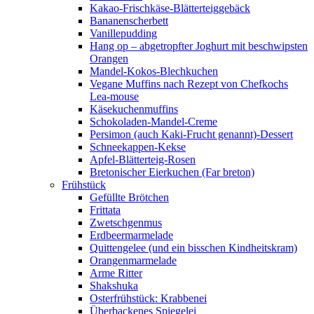
Kakao-Frischkäse-Blätterteiggebäck
Bananenscherbett
Vanillepudding
Hang op – abgetropfter Joghurt mit beschwipsten
Orangen
Mandel-Kokos-Blechkuchen
Vegane Muffins nach Rezept von Chefkochs
Lea-mouse
Käsekuchenmuffins
Schokoladen-Mandel-Creme
Persimon (auch Kaki-Frucht genannt)-Dessert
Schneekappen-Kekse
Apfel-Blätterteig-Rosen
Bretonischer Eierkuchen (Far breton)
Frühstück
Gefüllte Brötchen
Frittata
Zwetschgenmus
Erdbeermarmelade
Quittengelee (und ein bisschen Kindheitskram)
Orangenmarmelade
Arme Ritter
Shakshuka
Osterfrühstück: Krabbenei
Überbackenes Spiegelei