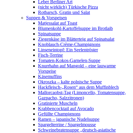
Leber Berliner Art
(nicht wirklich) Türkische Pizza
Rotbarsch, Gratin und Salat
Suppen & Vorspeisen
Matjessalat auf Toast
Blumenkohl-Kartoffelsuppe im Brotlaib
Spinatsuppe
Ziegenkäse im Blätterteig auf Spinatsalat
Knoblauch-Crème-Champignons
Linseneintopf: Ein Seelentröster
Fisch-Terrine
Tomaten-Kokos-Garnelen-Suppe
Knurrhahn auf Mangold – eine lauwarme
Vorspeise
Käsemuffins
Okroszka – kalte polnische Suppe
Hackfleisch-„Rosen“ aus dem Muffinblech
Mallorcaobst-Tag (Limoncello, Tomatensuppe,
Gazpacho, Salzzitronen)
Gratinierte Muscheln
Krabbencocktail auf Avocado
Gefüllte Champignons
Ramen – japanische Nudelsuppe
Spargelterrine / Spargelmousse
Schweinebratensuppe „deutsch-asiatische