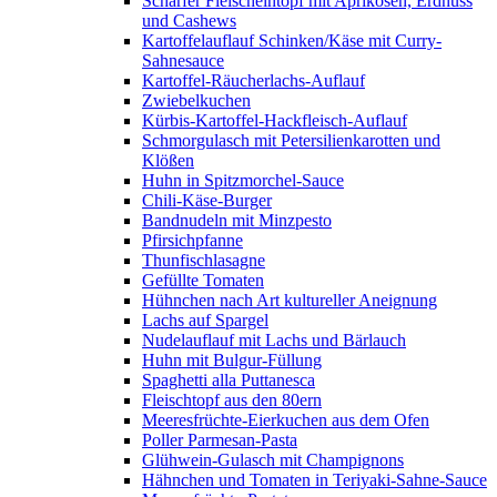
Scharfer Fleischeintopf mit Aprikosen, Erdnuss
und Cashews
Kartoffelauflauf Schinken/Käse mit Curry-
Sahnesauce
Kartoffel-Räucherlachs-Auflauf
Zwiebelkuchen
Kürbis-Kartoffel-Hackfleisch-Auflauf
Schmorgulasch mit Petersilienkarotten und
Klößen
Huhn in Spitzmorchel-Sauce
Chili-Käse-Burger
Bandnudeln mit Minzpesto
Pfirsichpfanne
Thunfischlasagne
Gefüllte Tomaten
Hühnchen nach Art kultureller Aneignung
Lachs auf Spargel
Nudelauflauf mit Lachs und Bärlauch
Huhn mit Bulgur-Füllung
Spaghetti alla Puttanesca
Fleischtopf aus den 80ern
Meeresfrüchte-Eierkuchen aus dem Ofen
Poller Parmesan-Pasta
Glühwein-Gulasch mit Champignons
Hähnchen und Tomaten in Teriyaki-Sahne-Sauce