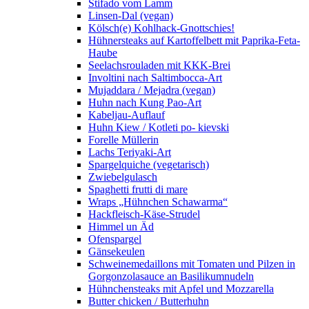
Stifado vom Lamm
Linsen-Dal (vegan)
Kölsch(e) Kohlhack-Gnottschies!
Hühnersteaks auf Kartoffelbett mit Paprika-Feta-
Haube
Seelachsrouladen mit KKK-Brei
Involtini nach Saltimbocca-Art
Mujaddara / Mejadra (vegan)
Huhn nach Kung Pao-Art
Kabeljau-Auflauf
Huhn Kiew / Kotleti po- kievski
Forelle Müllerin
Lachs Teriyaki-Art
Spargelquiche (vegetarisch)
Zwiebelgulasch
Spaghetti frutti di mare
Wraps „Hühnchen Schawarma“
Hackfleisch-Käse-Strudel
Himmel un Äd
Ofenspargel
Gänsekeulen
Schweinemedaillons mit Tomaten und Pilzen in
Gorgonzolasauce an Basilikumnudeln
Hühnchensteaks mit Apfel und Mozzarella
Butter chicken / Butterhuhn