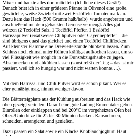
Mixer und hackte alles dort mittelfein (Ich liebe dieses Gerät!).
Danach briet ich in einer größeren Pfanne in Olivenöl eine große,
gewürfelte, weiße Zwiebel mit zwei Esslöffeln Tomatenmark an.
Dazu kam das Hack (500 Gramm halb/halb), wurde angebraten und
anschließend mit dem gehackten Gemüse vermengt. Alles gut
würzen (2 Teelöffel Salz, 1 Teelöffel Pfeffer, 1 Esslöffel
Harissapulver (ersatzweise Chilipulver oder Cayennepfeffer – die
sind übrigens quasi das gleiche) und einen Teelöffel Chiliflocken.
Auf kleinster Flamme eine Dreiviertelstunde blubbern lassen. Zum
Schluss noch einmal unter Rühren kräftigst aufkochen lassen, um so
viel Flüssigkeit wie möglich in die Dunstabzugshaube zu jagen.
Abschmecken und abkühlen lassen (sonst reißt der Teig – das ist mir
passiert, weil ich so hungrig war und nicht warten konnte….).
Mit dem Harrissa- und Chili-Pulver wird es schon pikant. Wer es
eher gemäßigt mag, nimmt weniger davon.
Die Blätterteigplatte aus der Kühlung ausbreiten und das Hack wie
oben gezeigt verteilen. Darauf eine gute Ladung Emmentaler geben.
Einrollen oder einklappen und bei 200°C im vorgeheizten Ofen bei
Ober-/Unterhitze für 25 bis 30 Minuten backen. Rausnehmen,
schneiden, arrangieren und genießen.
Dazu passen ein Salat sowie ein Klacks Knoblauchjoghurt. Haut