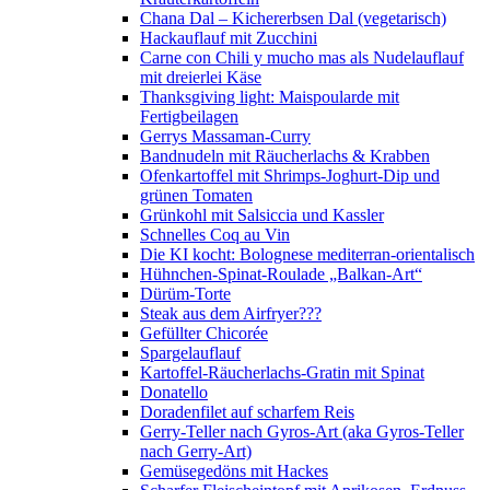
Chana Dal – Kichererbsen Dal (vegetarisch)
Hackauflauf mit Zucchini
Carne con Chili y mucho mas als Nudelauflauf
mit dreierlei Käse
Thanksgiving light: Maispoularde mit
Fertigbeilagen
Gerrys Massaman-Curry
Bandnudeln mit Räucherlachs & Krabben
Ofenkartoffel mit Shrimps-Joghurt-Dip und
grünen Tomaten
Grünkohl mit Salsiccia und Kassler
Schnelles Coq au Vin
Die KI kocht: Bolognese mediterran-orientalisch
Hühnchen-Spinat-Roulade „Balkan-Art“
Dürüm-Torte
Steak aus dem Airfryer???
Gefüllter Chicorée
Spargelauflauf
Kartoffel-Räucherlachs-Gratin mit Spinat
Donatello
Doradenfilet auf scharfem Reis
Gerry-Teller nach Gyros-Art (aka Gyros-Teller
nach Gerry-Art)
Gemüsegedöns mit Hackes