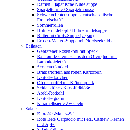
Ramen – japanische Nudelsuppe
Spargelterrine / Spargelmousse
Schweinebratensuppe „deutsch-asiatische
Freundschaft“
Sommerrollen
Hühnernudeltopf / Hühnernudelsuppe
Butternutkürbis-Suppe (vegan)
Erbsen-Mango-Suppe mit Nordseekrabben
Beilagen
Gebratener Rosenkohl mit Speck
Ratatouille-Gemüse aus dem Ofen (hier mit
Lammkoteletts)
Serviettenknödel
Bratkartoffeln aus rohen Kartoffeln
Kartoffeltörtchen
Ofenkartoffel mit Kräuterquark
Seidenklöße / Kartoffelklöße
Apfel-Rotkohl
Kartoffelgratin
Karamellisierte Zwiebeln
Salate
Kartoffel-Matjes-Salat
Rote-Bete-Carpaccio mit Feta, Cashew-Kernen
und Apfel
Salade Olivier