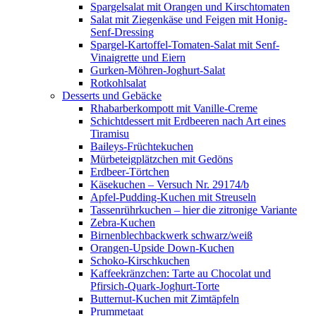
Spargelsalat mit Orangen und Kirschtomaten
Salat mit Ziegenkäse und Feigen mit Honig-
Senf-Dressing
Spargel-Kartoffel-Tomaten-Salat mit Senf-
Vinaigrette und Eiern
Gurken-Möhren-Joghurt-Salat
Rotkohlsalat
Desserts und Gebäcke
Rhabarberkompott mit Vanille-Creme
Schichtdessert mit Erdbeeren nach Art eines
Tiramisu
Baileys-Früchtekuchen
Mürbeteigplätzchen mit Gedöns
Erdbeer-Törtchen
Käsekuchen – Versuch Nr. 29174/b
Apfel-Pudding-Kuchen mit Streuseln
Tassenrührkuchen – hier die zitronige Variante
Zebra-Kuchen
Birnenblechbackwerk schwarz/weiß
Orangen-Upside Down-Kuchen
Schoko-Kirschkuchen
Kaffeekränzchen: Tarte au Chocolat und
Pfirsich-Quark-Joghurt-Torte
Butternut-Kuchen mit Zimtäpfeln
Prummetaat