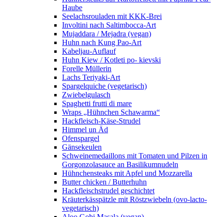
Haube
Seelachsrouladen mit KKK-Brei
Involtini nach Saltimbocca-Art
Mujaddara / Mejadra (vegan)
Huhn nach Kung Pao-Art
Kabeljau-Auflauf
Huhn Kiew / Kotleti po- kievski
Forelle Müllerin
Lachs Teriyaki-Art
Spargelquiche (vegetarisch)
Zwiebelgulasch
Spaghetti frutti di mare
Wraps „Hühnchen Schawarma“
Hackfleisch-Käse-Strudel
Himmel un Äd
Ofenspargel
Gänsekeulen
Schweinemedaillons mit Tomaten und Pilzen in
Gorgonzolasauce an Basilikumnudeln
Hühnchensteaks mit Apfel und Mozzarella
Butter chicken / Butterhuhn
Hackfleischstrudel geschichtet
Kräuterkässpätzle mit Röstzwiebeln (ovo-lacto-
vegetarisch)
Aloo Gobi Masala (vegan)