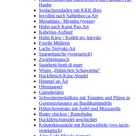
Haube
Seelachsrouladen mit KKK-Brei
Involtini nach Saltimbocca-Art
Mujaddara / Mejadra (vegan)
Huhn nach Kung Pao-Art
Kabeljau-Auflauf
Huhn Kiew / Kotleti po- kievski
Forelle Müllerin
Lachs Teriyaki-Art
Spargelquiche (vegetarisch)
Zwiebelgulasch
Spaghetti frutti di mare
Wraps „Hühnchen Schawarma“
Hackfleisch-Käse-Strudel
Himmel un Äd
Ofenspargel
Gänsekeulen
Schweinemedaillons mit Tomaten und Pilzen in
Gorgonzolasauce an Basilikumnudeln
Hühnchensteaks mit Apfel und Mozzarella
Butter chicken / Butterhuhn
Hackfleischstrudel geschichtet
Kräuterkässpätzle mit Röstzwiebeln (ovo-lacto-
vegetarisch)
Aloo Gobi Masala (vegan)