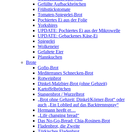
Gefüllte Aufbackbrötchen
Frühstückstomate
Tomaten-Spiegelei-Brot
Pochiertes Ei aus der Folie
Yorkshires
UPDATE: Pochiertes Ei aus der Mikrowelle
UPDATE: Gebackenes Käse-Ei
Spiegelei
Wolkeneier
Gefaltete Eier
Pfannkuchen
Brote
Gofio-Brot
Mediterranes Schnecken-Brot
Rotweinbrot
Dinkel-Malzbier-Brot (ohne Gehzeit)
Kartoffelbrötchen
Stangenbrot / Wurzelbrot
„Brot ohne Gehzeit: Dinkel/Körner-Brot“ oder
auch „Ein Loblied auf das Backtrennspray“
Hermann heeßt er…
„Life changing bread“
Das No-Go-Bread: Chia-Rosinen-Brot
Fladenbrot, die Zweite
Türkisches Fladenbrot