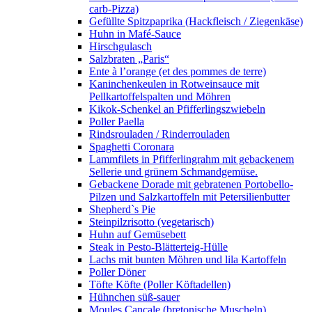
carb-Pizza)
Gefüllte Spitzpaprika (Hackfleisch / Ziegenkäse)
Huhn in Mafé-Sauce
Hirschgulasch
Salzbraten „Paris“
Ente à l’orange (et des pommes de terre)
Kaninchenkeulen in Rotweinsauce mit
Pellkartoffelspalten und Möhren
Kikok-Schenkel an Pfifferlingszwiebeln
Poller Paella
Rindsrouladen / Rinderrouladen
Spaghetti Coronara
Lammfilets in Pfifferlingrahm mit gebackenem
Sellerie und grünem Schmandgemüse.
Gebackene Dorade mit gebratenen Portobello-
Pilzen und Salzkartoffeln mit Petersilienbutter
Shepherd`s Pie
Steinpilzrisotto (vegetarisch)
Huhn auf Gemüsebett
Steak in Pesto-Blätterteig-Hülle
Lachs mit bunten Möhren und lila Kartoffeln
Poller Döner
Töfte Köfte (Poller Köftadellen)
Hühnchen süß-sauer
Moules Cancale (bretonische Muscheln)