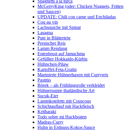
Spaghetti a la turca
McGerryKing (oder: Chicken Nuggets, Fritten
und Saucen)
UPDATE: Chili con carne und Enchiladas
Coq au vin
Lachsquiche mit Spinat
Lasagna
Pute in Blätterteig
Persischer Reis
Lamm Rendang
Entenbrust auf Jamachma
Gefüllter Hokkaido-Kürbis
Hühnchen-Pilaw
Kartoffel-Feta-Gratin
Marinierte Hühnerhaxen mit Curryreis
Pastitio
Börek – als Frühlingsrolle verkleidet
Hühnersuppe thailändische Art
Sucuk-Eier
Lammkoteletts mit Couscous
Schichtauflauf mit Hackfleisch
Kritharaki
Todo sobre mi Hackbraten
Madras-Curry
Huhn in Erdnuss-Kokos-Sauce