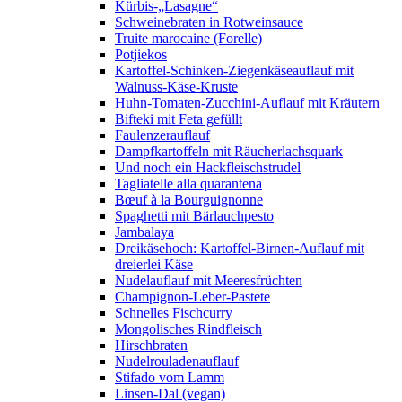
Kürbis-„Lasagne“
Schweinebraten in Rotweinsauce
Truite marocaine (Forelle)
Potjiekos
Kartoffel-Schinken-Ziegenkäseauflauf mit
Walnuss-Käse-Kruste
Huhn-Tomaten-Zucchini-Auflauf mit Kräutern
Bifteki mit Feta gefüllt
Faulenzerauflauf
Dampfkartoffeln mit Räucherlachsquark
Und noch ein Hackfleischstrudel
Tagliatelle alla quarantena
Bœuf à la Bourguignonne
Spaghetti mit Bärlauchpesto
Jambalaya
Dreikäsehoch: Kartoffel-Birnen-Auflauf mit
dreierlei Käse
Nudelauflauf mit Meeresfrüchten
Champignon-Leber-Pastete
Schnelles Fischcurry
Mongolisches Rindfleisch
Hirschbraten
Nudelrouladenauflauf
Stifado vom Lamm
Linsen-Dal (vegan)