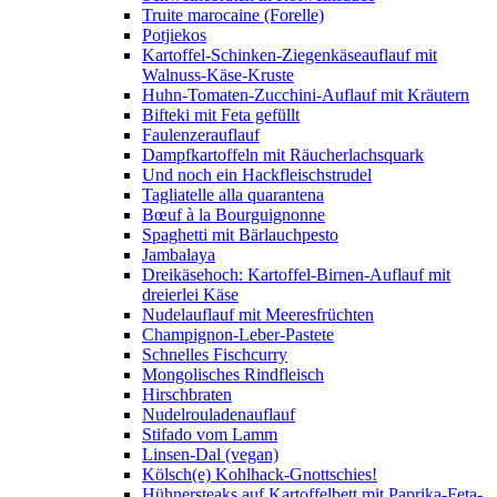
Truite marocaine (Forelle)
Potjiekos
Kartoffel-Schinken-Ziegenkäseauflauf mit
Walnuss-Käse-Kruste
Huhn-Tomaten-Zucchini-Auflauf mit Kräutern
Bifteki mit Feta gefüllt
Faulenzerauflauf
Dampfkartoffeln mit Räucherlachsquark
Und noch ein Hackfleischstrudel
Tagliatelle alla quarantena
Bœuf à la Bourguignonne
Spaghetti mit Bärlauchpesto
Jambalaya
Dreikäsehoch: Kartoffel-Birnen-Auflauf mit
dreierlei Käse
Nudelauflauf mit Meeresfrüchten
Champignon-Leber-Pastete
Schnelles Fischcurry
Mongolisches Rindfleisch
Hirschbraten
Nudelrouladenauflauf
Stifado vom Lamm
Linsen-Dal (vegan)
Kölsch(e) Kohlhack-Gnottschies!
Hühnersteaks auf Kartoffelbett mit Paprika-Feta-