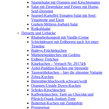
Spargelsalat mit Orangen und Kirschtomaten
Salat mit Ziegenkäse und Feigen mit Honig-
Senf-Dressing
Spargel-Kartoffel-Tomaten-Salat mit Senf-
Vinaigrette und Eiern
Gurken-Möhren-Joghurt-Salat
Rotkohlsalat
Desserts und Gebäcke
Rhabarberkompott mit Vanille-Creme
Schichtdessert mit Erdbeeren nach Art eines
Tiramisu
Baileys-Früchtekuchen
Mürbeteigplätzchen mit Gedöns
Erdbeer-Törtchen
Käsekuchen – Versuch Nr. 29174/b
Apfel-Pudding-Kuchen mit Streuseln
Tassenrührkuchen – hier die zitronige Variante
Zebra-Kuchen
Birnenblechbackwerk schwarz/weiß
Orangen-Upside Down-Kuchen
Schoko-Kirschkuchen
Kaffeekränzchen: Tarte au Chocolat und
Pfirsich-Quark-Joghurt-Torte
Butternut-Kuchen mit Zimtäpfeln
Prummetaat