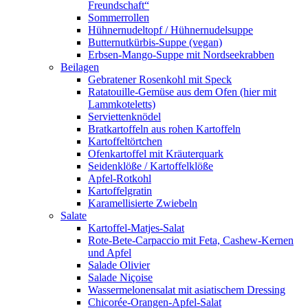
Freundschaft“
Sommerrollen
Hühnernudeltopf / Hühnernudelsuppe
Butternutkürbis-Suppe (vegan)
Erbsen-Mango-Suppe mit Nordseekrabben
Beilagen
Gebratener Rosenkohl mit Speck
Ratatouille-Gemüse aus dem Ofen (hier mit
Lammkoteletts)
Serviettenknödel
Bratkartoffeln aus rohen Kartoffeln
Kartoffeltörtchen
Ofenkartoffel mit Kräuterquark
Seidenklöße / Kartoffelklöße
Apfel-Rotkohl
Kartoffelgratin
Karamellisierte Zwiebeln
Salate
Kartoffel-Matjes-Salat
Rote-Bete-Carpaccio mit Feta, Cashew-Kernen
und Apfel
Salade Olivier
Salade Niçoise
Wassermelonensalat mit asiatischem Dressing
Chicorée-Orangen-Apfel-Salat