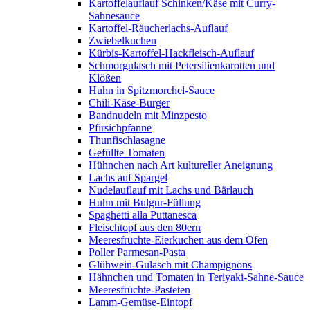
Kartoffelauflauf Schinken/Käse mit Curry-
Sahnesauce
Kartoffel-Räucherlachs-Auflauf
Zwiebelkuchen
Kürbis-Kartoffel-Hackfleisch-Auflauf
Schmorgulasch mit Petersilienkarotten und
Klößen
Huhn in Spitzmorchel-Sauce
Chili-Käse-Burger
Bandnudeln mit Minzpesto
Pfirsichpfanne
Thunfischlasagne
Gefüllte Tomaten
Hühnchen nach Art kultureller Aneignung
Lachs auf Spargel
Nudelauflauf mit Lachs und Bärlauch
Huhn mit Bulgur-Füllung
Spaghetti alla Puttanesca
Fleischtopf aus den 80ern
Meeresfrüchte-Eierkuchen aus dem Ofen
Poller Parmesan-Pasta
Glühwein-Gulasch mit Champignons
Hähnchen und Tomaten in Teriyaki-Sahne-Sauce
Meeresfrüchte-Pasteten
Lamm-Gemüse-Eintopf