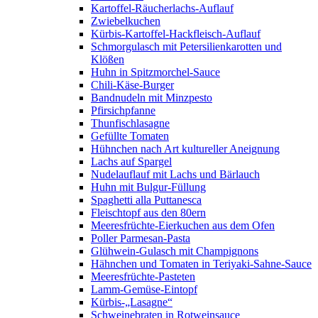
Kartoffel-Räucherlachs-Auflauf
Zwiebelkuchen
Kürbis-Kartoffel-Hackfleisch-Auflauf
Schmorgulasch mit Petersilienkarotten und
Klößen
Huhn in Spitzmorchel-Sauce
Chili-Käse-Burger
Bandnudeln mit Minzpesto
Pfirsichpfanne
Thunfischlasagne
Gefüllte Tomaten
Hühnchen nach Art kultureller Aneignung
Lachs auf Spargel
Nudelauflauf mit Lachs und Bärlauch
Huhn mit Bulgur-Füllung
Spaghetti alla Puttanesca
Fleischtopf aus den 80ern
Meeresfrüchte-Eierkuchen aus dem Ofen
Poller Parmesan-Pasta
Glühwein-Gulasch mit Champignons
Hähnchen und Tomaten in Teriyaki-Sahne-Sauce
Meeresfrüchte-Pasteten
Lamm-Gemüse-Eintopf
Kürbis-„Lasagne“
Schweinebraten in Rotweinsauce