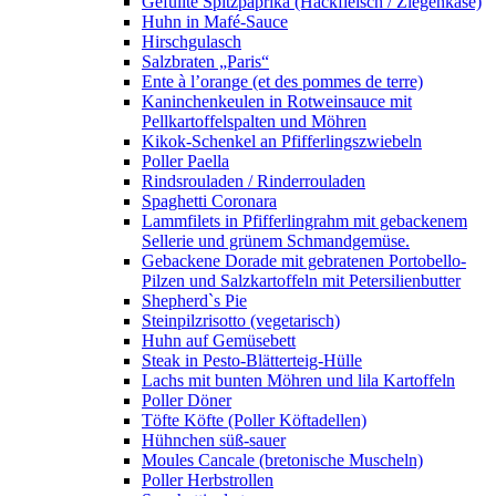
Gefüllte Spitzpaprika (Hackfleisch / Ziegenkäse)
Huhn in Mafé-Sauce
Hirschgulasch
Salzbraten „Paris“
Ente à l’orange (et des pommes de terre)
Kaninchenkeulen in Rotweinsauce mit
Pellkartoffelspalten und Möhren
Kikok-Schenkel an Pfifferlingszwiebeln
Poller Paella
Rindsrouladen / Rinderrouladen
Spaghetti Coronara
Lammfilets in Pfifferlingrahm mit gebackenem
Sellerie und grünem Schmandgemüse.
Gebackene Dorade mit gebratenen Portobello-
Pilzen und Salzkartoffeln mit Petersilienbutter
Shepherd`s Pie
Steinpilzrisotto (vegetarisch)
Huhn auf Gemüsebett
Steak in Pesto-Blätterteig-Hülle
Lachs mit bunten Möhren und lila Kartoffeln
Poller Döner
Töfte Köfte (Poller Köftadellen)
Hühnchen süß-sauer
Moules Cancale (bretonische Muscheln)
Poller Herbstrollen