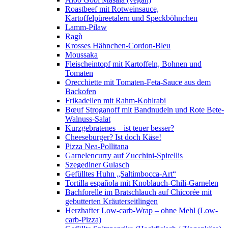
Roastbeef mit Rotweinsauce,
Kartoffelpüreetalern und Speckböhnchen
Lamm-Pilaw
Ragù
Krosses Hähnchen-Cordon-Bleu
Moussaka
Fleischeintopf mit Kartoffeln, Bohnen und
Tomaten
Orecchiette mit Tomaten-Feta-Sauce aus dem
Backofen
Frikadellen mit Rahm-Kohlrabi
Bœuf Stroganoff mit Bandnudeln und Rote Bete-
Walnuss-Salat
Kurzgebratenes – ist teuer besser?
Cheeseburger? Ist doch Käse!
Pizza Nea-Pollitana
Garnelencurry auf Zucchini-Spirellis
Szegediner Gulasch
Gefülltes Huhn „Saltimbocca-Art“
Tortilla española mit Knoblauch-Chili-Garnelen
Bachforelle im Bratschlauch auf Chicorée mit
gebutterten Kräuterseitlingen
Herzhafter Low-carb-Wrap – ohne Mehl (Low-
carb-Pizza)