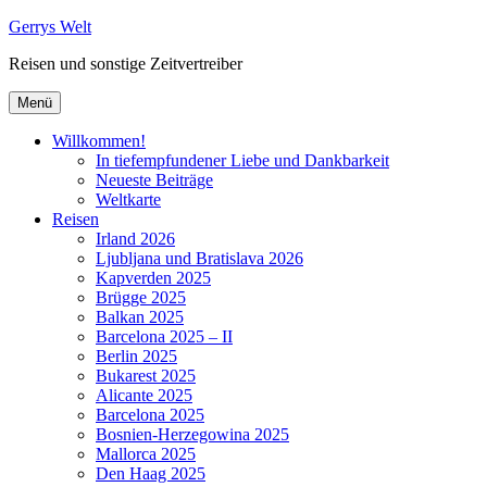
Zum
Gerrys Welt
Inhalt
Reisen und sonstige Zeitvertreiber
springen
Menü
Willkommen!
In tiefempfundener Liebe und Dankbarkeit
Neueste Beiträge
Weltkarte
Reisen
Irland 2026
Ljubljana und Bratislava 2026
Kapverden 2025
Brügge 2025
Balkan 2025
Barcelona 2025 – II
Berlin 2025
Bukarest 2025
Alicante 2025
Barcelona 2025
Bosnien-Herzegowina 2025
Mallorca 2025
Den Haag 2025