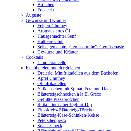
Brötchen
Focaccia
Auguste
Gewürze und Kräuter
Feigen-Chutney
Aromatisiertes Öl
Hausgemachter Senf
Haltbare Chili
Selbstgemachte „Gemüsebrühe“: Gemüsepaste
Gewürze und Kräuter
Cocktails
Limonarancello
Knabbereien und dergleichen
Dreierlei Minifrikadellen aus dem Backofen
Apfel-Chutney
Ofenfrikadellen
Yufkataschen mit Spinat, Feta und Hack
Blätterteigschnecken à la El Greco
Gefüllte Pizzabrötchen
Raita – indischer Joghurt-Dip
Flusskrebs-Blätterteig-Törtchen
Blätterteig-Käse-Schinken-Kekse
Petersilienpesto
Snack-Check
Blätterteigrollen mit Hähnchenwurst und