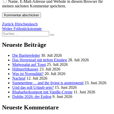
Name, E-Mail-Adresse und Website in diesem Browser für
meinen nächsten Kommentar speichern.
Beitragsnavigation
Vorheriger
Zurück
Hirschgulasch
Nächster
Beitrag:
Weiter
Frühstückstomate
Suchen
Beitrag:
Suchen
nach:
Neueste Beiträge
Die Barriereleiter
30. Juli 2026
Das Herrenrad mit tiefem Einstieg
28. Juli 2026
Matjessalat auf Toast
25. Juli 2026
Hühnerfrikassee
23. Juli 2026
Was ist Normalität?
20. Juli 2026
Nachruf
12. Juli 2026
Summertime… and the living is anstrengend
23. Juni 2026
Und das soll Urlaub sein?
15. Juni 2026
Rhabarberkompott mit Vanille-Creme
11. Juni 2026
Dublin 2026: der Epilog
9. Juni 2026
Neueste Kommentare