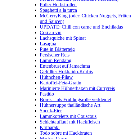
Poller Herbstrollen
Spaghetti a la turca
McGerryKing (oder: Chicken Nuggets, Fritten
und Saucen)
UPDATE: Chili con carne und Enchiladas
Coq au vin
Lachsquiche mit Spinat
Lasagna
Pute in Blätterteig
Persischer Reis
Lamm Rendang
Entenbrust auf Jamachma
Gefüllter Hokkaido-Kürbis
Hühnchen-Pilaw
Kartoffel-Feta-Gratin
Marinierte Hühnerhaxen mit Curryreis
Pastitio
Börek – als Frühlingsrolle verkleidet
Hühnersuppe thailändische Art
Sucuk-Eier
Lammkoteletts mit Couscous
Schichtauflauf mit Hackfleisch
Kritharaki
Todo sobre mi Hackbraten
Madras-Curry