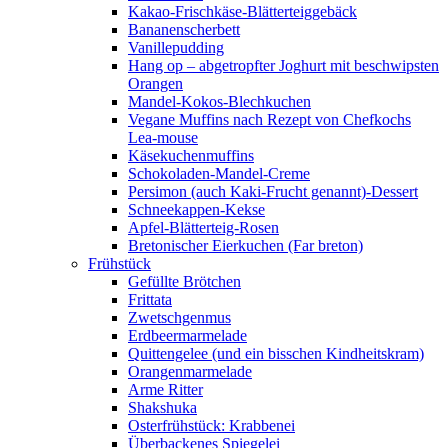
Kakao-Frischkäse-Blätterteiggebäck
Bananenscherbett
Vanillepudding
Hang op – abgetropfter Joghurt mit beschwipsten
Orangen
Mandel-Kokos-Blechkuchen
Vegane Muffins nach Rezept von Chefkochs
Lea-mouse
Käsekuchenmuffins
Schokoladen-Mandel-Creme
Persimon (auch Kaki-Frucht genannt)-Dessert
Schneekappen-Kekse
Apfel-Blätterteig-Rosen
Bretonischer Eierkuchen (Far breton)
Frühstück
Gefüllte Brötchen
Frittata
Zwetschgenmus
Erdbeermarmelade
Quittengelee (und ein bisschen Kindheitskram)
Orangenmarmelade
Arme Ritter
Shakshuka
Osterfrühstück: Krabbenei
Überbackenes Spiegelei