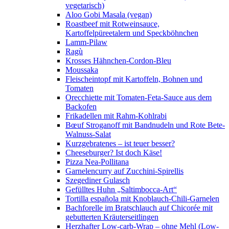
vegetarisch)
Aloo Gobi Masala (vegan)
Roastbeef mit Rotweinsauce,
Kartoffelpüreetalern und Speckböhnchen
Lamm-Pilaw
Ragù
Krosses Hähnchen-Cordon-Bleu
Moussaka
Fleischeintopf mit Kartoffeln, Bohnen und
Tomaten
Orecchiette mit Tomaten-Feta-Sauce aus dem
Backofen
Frikadellen mit Rahm-Kohlrabi
Bœuf Stroganoff mit Bandnudeln und Rote Bete-
Walnuss-Salat
Kurzgebratenes – ist teuer besser?
Cheeseburger? Ist doch Käse!
Pizza Nea-Pollitana
Garnelencurry auf Zucchini-Spirellis
Szegediner Gulasch
Gefülltes Huhn „Saltimbocca-Art“
Tortilla española mit Knoblauch-Chili-Garnelen
Bachforelle im Bratschlauch auf Chicorée mit
gebutterten Kräuterseitlingen
Herzhafter Low-carb-Wrap – ohne Mehl (Low-