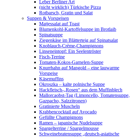
Leber Berliner Art
(nicht wirklich) Türkische Pizza
Rotbarsch, Gratin und Salat
Suppen & Vorspeisen
Matjessalat auf Toast
Blumenkohl-Kartoffelsuppe im Brotlaib
Spinatsuppe
Ziegenkäse im Blätterteig auf Spinatsalat
Knoblauch-Crème-Champignons
Linseneintopf: Ein Seelentröster
Fisch-Terrine
Tomaten-Kokos-Garnelen-Suppe
Knurrhahn auf Mangold – eine lauwarme
Vorspeise
Käsemuffins
Okroszka – kalte polnische Suppe
Hackfleisch-„Rosen“ aus dem Muffinblech
Mallorcaobst-Tag (Limoncello, Tomatensuppe,
Gazpacho, Salzzitronen)
Gratinierte Muscheln
Krabbencocktail auf Avocado
Gefüllte Champignons
Ramen – japanische Nudelsuppe
Spargelterrine / Spargelmousse
Schweinebratensuppe „deutsch-asiatische