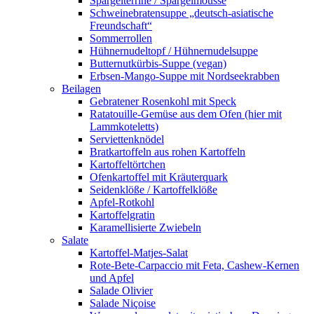
Spargelterrine / Spargelmousse
Schweinebratensuppe „deutsch-asiatische
Freundschaft“
Sommerrollen
Hühnernudeltopf / Hühnernudelsuppe
Butternutkürbis-Suppe (vegan)
Erbsen-Mango-Suppe mit Nordseekrabben
Beilagen
Gebratener Rosenkohl mit Speck
Ratatouille-Gemüse aus dem Ofen (hier mit
Lammkoteletts)
Serviettenknödel
Bratkartoffeln aus rohen Kartoffeln
Kartoffeltörtchen
Ofenkartoffel mit Kräuterquark
Seidenklöße / Kartoffelklöße
Apfel-Rotkohl
Kartoffelgratin
Karamellisierte Zwiebeln
Salate
Kartoffel-Matjes-Salat
Rote-Bete-Carpaccio mit Feta, Cashew-Kernen
und Apfel
Salade Olivier
Salade Niçoise