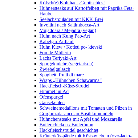
Kölsch(e) Kohlhack-Gnottschies!
Hühnersteaks auf Kartoffelbett mit Paprika-Feta-
Haube
Seelachsrouladen mit KKK-Brei
Involtini nach Saltimbocca-Art
Mujaddara / Mejadra (vegan)
Huhn nach Kung Pao-Art
Kabeljau-Auflauf
Huhn Kiew / Kotleti po- kievski
Forelle Müllerin
Lachs Teriyaki-Art
Spargelquiche (vegetarisch)
Zwiebelgulasch
Spaghetti frutti di mare
Wraps „Hühnchen Schawarma“
Hackfleisch-Käse-Strudel
Himmel un Äd
Ofenspargel
Gänsekeulen
Schweinemedaillons mit Tomaten und Pilzen in
Gorgonzolasauce an Basilikumnudeln
Hühnchensteaks mit Apfel und Mozzarella
Butter chicken / Butterhuhn
Hackfleischstrudel geschichtet
Kräuterkässpätzle mit Röstzwiebeln (ovo-lacto-