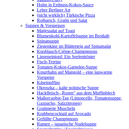
Huhn in Erdnuss-Kokos-Sauce
Leber Berliner Art
(nicht wirklich) Türkische Pizza
Rotbarsch, Gratin und Salat
Suppen & Vorspeisen
Matjessalat auf Toast
Blumenkohl-Kartoffelsuppe im Brotlaib
Spinatsuppe
Ziegenkäse im Blätterteig auf Spinatsalat
Knoblauch-Crème-Champignons
Linseneintopf: Ein Seelentröster
Fisch-Terrine
Tomaten-Kokos-Garnelen-Suppe
Knurrhahn auf Mangold – eine lauwarme
Vorspeise
Käsemuffins
Okroszka – kalte polnische Suppe
Hackfleisch-„Rosen“ aus dem Muffinblech
Mallorcaobst-Tag (Limoncello, Tomatensuppe,
Gazpacho, Salzzitronen)
Gratinierte Muscheln
Krabbencocktail auf Avocado
Gefüllte Champignons
Ramen – japanische Nudelsuppe