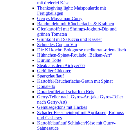
mit dreierlei Käse
Thanksgiving light: Maispoularde mit
Fertigbeilagen
Gerrys Massaman-Curry
Bandnudeln mit Räucherlachs & Krabben
Ofenkartoffel mit Shrimps-Joghurt-Dip und
grünen Tomaten
Grünkohl mit Salsiccia und Kassler
Schnelles Coq au Vin
Die KI kocht: Bolognese mediterran-orientalisch
Hühnchen-Spinat-Roulade „Balkan-Art“
Dürüm-Torte
Steak aus dem Airfryer???
Gefüllter Chicorée
Spargelauflauf
Kartoffel-Räucherlachs-Gratin mit Spinat
Donatello
Doradenfilet auf scharfem Reis
Gerry-Teller nach Gyros-Art (aka Gyros-Teller
nach Gerry-Art)
Gemüsegedöns mit Hackes
Scharfer Fleischeintopf mit Aprikosen, Erdnuss
und Cashews
Kartoffelauflauf Schinken/Käse mit Curry-
Sahnesauce