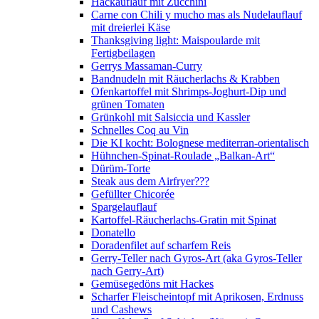
Hackauflauf mit Zucchini
Carne con Chili y mucho mas als Nudelauflauf
mit dreierlei Käse
Thanksgiving light: Maispoularde mit
Fertigbeilagen
Gerrys Massaman-Curry
Bandnudeln mit Räucherlachs & Krabben
Ofenkartoffel mit Shrimps-Joghurt-Dip und
grünen Tomaten
Grünkohl mit Salsiccia und Kassler
Schnelles Coq au Vin
Die KI kocht: Bolognese mediterran-orientalisch
Hühnchen-Spinat-Roulade „Balkan-Art“
Dürüm-Torte
Steak aus dem Airfryer???
Gefüllter Chicorée
Spargelauflauf
Kartoffel-Räucherlachs-Gratin mit Spinat
Donatello
Doradenfilet auf scharfem Reis
Gerry-Teller nach Gyros-Art (aka Gyros-Teller
nach Gerry-Art)
Gemüsegedöns mit Hackes
Scharfer Fleischeintopf mit Aprikosen, Erdnuss
und Cashews