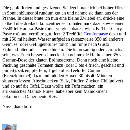
Die gepfefferten und gesalzenen Schlegel brate ich bei hoher Hitze
in Sonnenblumenöl rundum gut an und nehme sie dann aus der
Pfanne. In dieser brate ich nun eine kleine Zwiebel an, drücke eine
halbe Tube dreifach konzentriertes Tomatenmark dazu sowie einen
Esslöffel Harissa-Paste (oder vergleichbares, wie z.B. Thai-Curry-
Paste rot) und verrühre gut. Jetzt 2 Teelöffel
Gemüsepaste
dazu und
mit 250 ml heißem Wasser aufgießen (ersatzweise 350 ml andere/r
Gemüse- oder Geflügelbrühe/-fond) und rühre nach Gusto
Erdnussbutter oder -creme hinein. Die kann samtig oder „crunchy“
sein, was Euch besser schmeckt. Ich nehme die Hälfte einer 350-
Gramm-Dose der glatten Erdnusscreme. Dann noch eine kleine
Packung geschälte Tomaten dazu (oder 3 bis 4 frisch, geschält und
püriert), salzen, pfeffern, 1 gehäufter Teelöffel Cumin
(Kreuzkümmel) dazu und mit den Haxen 30 bis 40 Minuten
simmern lassen. Abschmecken (Salz, Pfeffer, Zucker, Chilipulver)
und ab auf die Tafel. Dazu wollte ich Fufu machen, ein
afrikanisches Maniok-Püree, habe aber kein Maniokmehl
bekommen. Daher heute Reis.
Nassi diam böri!
Autor
Veröffentlicht
Kategori