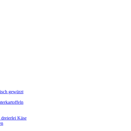
lisch gewürzt
erkartoffeln
dreierlei Käse
en