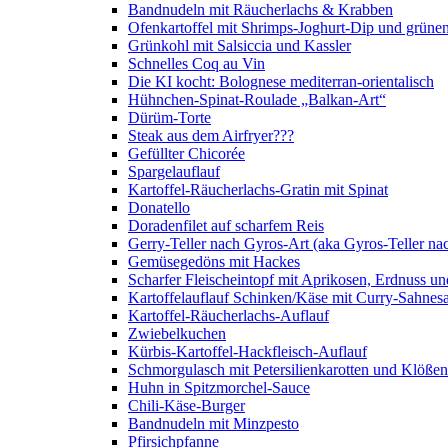
Bandnudeln mit Räucherlachs & Krabben
Ofenkartoffel mit Shrimps-Joghurt-Dip und grüne
Grünkohl mit Salsiccia und Kassler
Schnelles Coq au Vin
Die KI kocht: Bolognese mediterran-orientalisch
Hühnchen-Spinat-Roulade „Balkan-Art“
Dürüm-Torte
Steak aus dem Airfryer???
Gefüllter Chicorée
Spargelauflauf
Kartoffel-Räucherlachs-Gratin mit Spinat
Donatello
Doradenfilet auf scharfem Reis
Gerry-Teller nach Gyros-Art (aka Gyros-Teller na
Gemüsegedöns mit Hackes
Scharfer Fleischeintopf mit Aprikosen, Erdnuss 
Kartoffelauflauf Schinken/Käse mit Curry-Sahnes
Kartoffel-Räucherlachs-Auflauf
Zwiebelkuchen
Kürbis-Kartoffel-Hackfleisch-Auflauf
Schmorgulasch mit Petersilienkarotten und Klößen
Huhn in Spitzmorchel-Sauce
Chili-Käse-Burger
Bandnudeln mit Minzpesto
Pfirsichpfanne