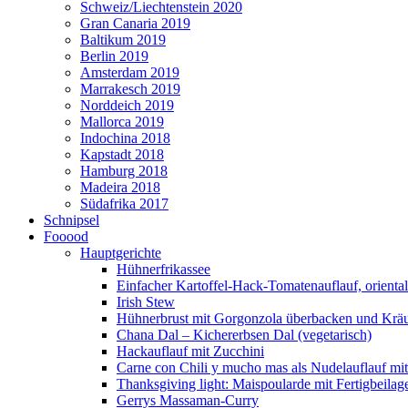
Schweiz/Liechtenstein 2020
Gran Canaria 2019
Baltikum 2019
Berlin 2019
Amsterdam 2019
Marrakesch 2019
Norddeich 2019
Mallorca 2019
Indochina 2018
Kapstadt 2018
Hamburg 2018
Madeira 2018
Südafrika 2017
Schnipsel
Fooood
Hauptgerichte
Hühnerfrikassee
Einfacher Kartoffel-Hack-Tomatenauflauf, orienta
Irish Stew
Hühnerbrust mit Gorgonzola überbacken und Kräut
Chana Dal – Kichererbsen Dal (vegetarisch)
Hackauflauf mit Zucchini
Carne con Chili y mucho mas als Nudelauflauf mit 
Thanksgiving light: Maispoularde mit Fertigbeilag
Gerrys Massaman-Curry