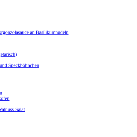
orgonzolasauce an Basilikumnudeln
etarisch)
n und Speckböhnchen
en
kofen
alnuss-Salat