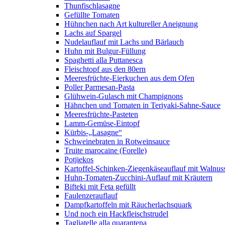
Thunfischlasagne
Gefüllte Tomaten
Hühnchen nach Art kultureller Aneignung
Lachs auf Spargel
Nudelauflauf mit Lachs und Bärlauch
Huhn mit Bulgur-Füllung
Spaghetti alla Puttanesca
Fleischtopf aus den 80ern
Meeresfrüchte-Eierkuchen aus dem Ofen
Poller Parmesan-Pasta
Glühwein-Gulasch mit Champignons
Hähnchen und Tomaten in Teriyaki-Sahne-Sauce
Meeresfrüchte-Pasteten
Lamm-Gemüse-Eintopf
Kürbis-„Lasagne“
Schweinebraten in Rotweinsauce
Truite marocaine (Forelle)
Potjiekos
Kartoffel-Schinken-Ziegenkäseauflauf mit Walnus
Huhn-Tomaten-Zucchini-Auflauf mit Kräutern
Bifteki mit Feta gefüllt
Faulenzerauflauf
Dampfkartoffeln mit Räucherlachsquark
Und noch ein Hackfleischstrudel
Tagliatelle alla quarantena