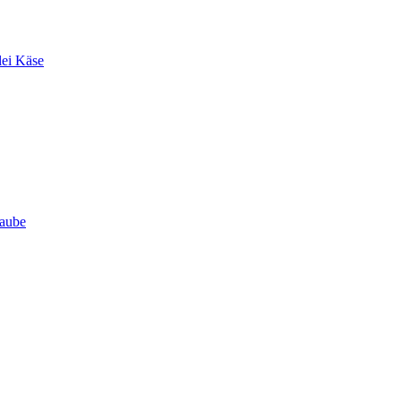
lei Käse
Haube