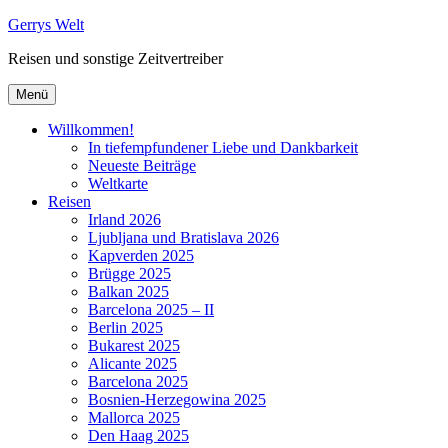
Zum
Gerrys Welt
Inhalt
Reisen und sonstige Zeitvertreiber
springen
Menü
Willkommen!
In tiefempfundener Liebe und Dankbarkeit
Neueste Beiträge
Weltkarte
Reisen
Irland 2026
Ljubljana und Bratislava 2026
Kapverden 2025
Brügge 2025
Balkan 2025
Barcelona 2025 – II
Berlin 2025
Bukarest 2025
Alicante 2025
Barcelona 2025
Bosnien-Herzegowina 2025
Mallorca 2025
Den Haag 2025