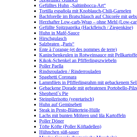
Gefülltes Huhn „Saltimbocca-Art“
Tortilla española mit Knoblauch-Chili-Garnelen
Bachforelle im Bratschlauch auf Chicorée mit gebu
Herzhafter Low-carb-Wrap – ohne Mehl (Low-car
Gefüllte Spitzpaprika (Hackfleisch / Ziegenkäse)
Huhn in Mafé-Sauce
Hirschgulasch
Salzbraten „Paris“
Ente à l’orange (et des pommes de terre)
Kaninchenkeulen in Rotweinsauce mit Pellkartoff
Kikok-Schenkel an Pfifferlingszwiebeln
Poller Paella
Rindsrouladen / Rinderrouladen
Spaghetti Coronara
Lammfilets in Pfifferlingrahm mit gebackenem S
Gebackene Dorade mit gebratenen Portobello-Pilzen
Shepherd`s Pie
Steinpilzrisotto (vegetarisch)
Huhn auf Gemüsebett
Steak in Pesto-Blätterteig-Hülle
Lachs mit bunten Möhren und lila Kartoffeln
Poller Döner
Töfte Köfte (Poller Köftadellen)
Hühnchen süß-sauer