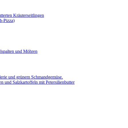
tterten Kräuterseitlingen
b-Pizza)
elspalten und Möhren
ellerie und grünem Schmandgemüse.
 und Salzkartoffeln mit Petersilienbutter