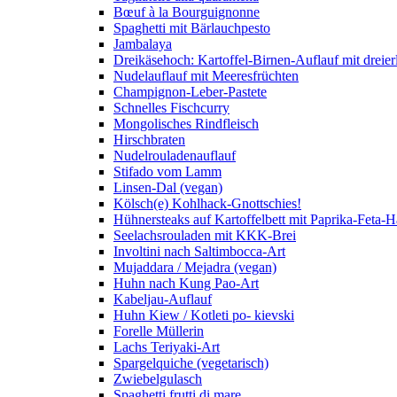
Bœuf à la Bourguignonne
Spaghetti mit Bärlauchpesto
Jambalaya
Dreikäsehoch: Kartoffel-Birnen-Auflauf mit dreier
Nudelauflauf mit Meeresfrüchten
Champignon-Leber-Pastete
Schnelles Fischcurry
Mongolisches Rindfleisch
Hirschbraten
Nudelrouladenauflauf
Stifado vom Lamm
Linsen-Dal (vegan)
Kölsch(e) Kohlhack-Gnottschies!
Hühnersteaks auf Kartoffelbett mit Paprika-Feta-
Seelachsrouladen mit KKK-Brei
Involtini nach Saltimbocca-Art
Mujaddara / Mejadra (vegan)
Huhn nach Kung Pao-Art
Kabeljau-Auflauf
Huhn Kiew / Kotleti po- kievski
Forelle Müllerin
Lachs Teriyaki-Art
Spargelquiche (vegetarisch)
Zwiebelgulasch
Spaghetti frutti di mare