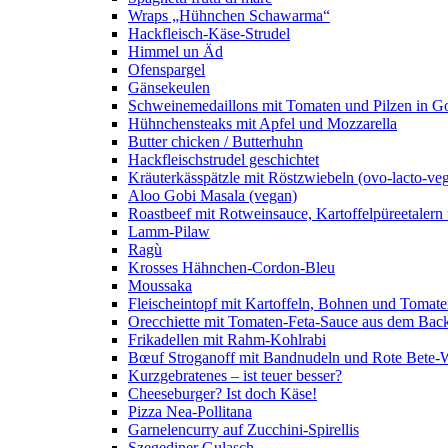
Wraps „Hühnchen Schawarma“
Hackfleisch-Käse-Strudel
Himmel un Äd
Ofenspargel
Gänsekeulen
Schweinemedaillons mit Tomaten und Pilzen in G
Hühnchensteaks mit Apfel und Mozzarella
Butter chicken / Butterhuhn
Hackfleischstrudel geschichtet
Kräuterkässpätzle mit Röstzwiebeln (ovo-lacto-veg
Aloo Gobi Masala (vegan)
Roastbeef mit Rotweinsauce, Kartoffelpüreetaler
Lamm-Pilaw
Ragù
Krosses Hähnchen-Cordon-Bleu
Moussaka
Fleischeintopf mit Kartoffeln, Bohnen und Tomat
Orecchiette mit Tomaten-Feta-Sauce aus dem Bac
Frikadellen mit Rahm-Kohlrabi
Bœuf Stroganoff mit Bandnudeln und Rote Bete-W
Kurzgebratenes – ist teuer besser?
Cheeseburger? Ist doch Käse!
Pizza Nea-Pollitana
Garnelencurry auf Zucchini-Spirellis
Szegediner Gulasch