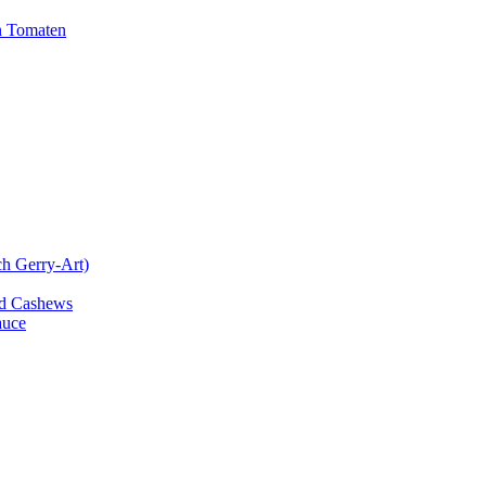
n Tomaten
ch Gerry-Art)
und Cashews
auce