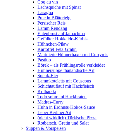
Coq au vin
Lachsquiche mit Spinat
Lasagna
Pute in Blätterteig
Persischer Reis
Lamm Rendang
Entenbrust auf Jamachma
Gefüllter Hokkaido-Kürbis
Hühnchen-Pilaw
Kartoffel-Feta-Gratin
Marinierte Hühnerhaxen mit Curryreis
Pastitio
Börek – als Frühlingsrolle verkleidet
Hühnersuppe thailändische Art
Sucuk-Eier
Lammkoteletts mit Couscous
Schichtauflauf mit Hackfleisch
Kritharaki
Todo sobre mi Hackbraten
Madras-Curry
Huhn in Erdnuss-Kokos-Sauce
Leber Berliner Art
(nicht wirklich) Türkische Pizza
Rotbarsch, Gratin und Salat
Suppen & Vorspeisen