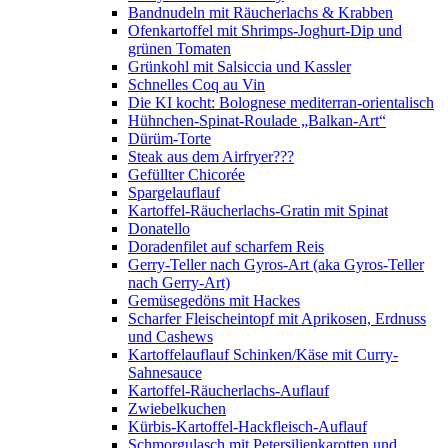
Bandnudeln mit Räucherlachs & Krabben
Ofenkartoffel mit Shrimps-Joghurt-Dip und
grünen Tomaten
Grünkohl mit Salsiccia und Kassler
Schnelles Coq au Vin
Die KI kocht: Bolognese mediterran-orientalisch
Hühnchen-Spinat-Roulade „Balkan-Art“
Dürüm-Torte
Steak aus dem Airfryer???
Gefüllter Chicorée
Spargelauflauf
Kartoffel-Räucherlachs-Gratin mit Spinat
Donatello
Doradenfilet auf scharfem Reis
Gerry-Teller nach Gyros-Art (aka Gyros-Teller
nach Gerry-Art)
Gemüsegedöns mit Hackes
Scharfer Fleischeintopf mit Aprikosen, Erdnuss
und Cashews
Kartoffelauflauf Schinken/Käse mit Curry-
Sahnesauce
Kartoffel-Räucherlachs-Auflauf
Zwiebelkuchen
Kürbis-Kartoffel-Hackfleisch-Auflauf
Schmorgulasch mit Petersilienkarotten und