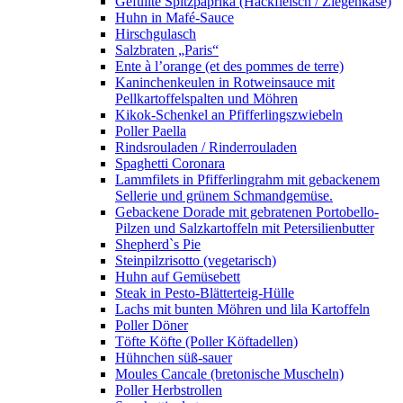
Gefüllte Spitzpaprika (Hackfleisch / Ziegenkäse)
Huhn in Mafé-Sauce
Hirschgulasch
Salzbraten „Paris“
Ente à l’orange (et des pommes de terre)
Kaninchenkeulen in Rotweinsauce mit
Pellkartoffelspalten und Möhren
Kikok-Schenkel an Pfifferlingszwiebeln
Poller Paella
Rindsrouladen / Rinderrouladen
Spaghetti Coronara
Lammfilets in Pfifferlingrahm mit gebackenem
Sellerie und grünem Schmandgemüse.
Gebackene Dorade mit gebratenen Portobello-
Pilzen und Salzkartoffeln mit Petersilienbutter
Shepherd`s Pie
Steinpilzrisotto (vegetarisch)
Huhn auf Gemüsebett
Steak in Pesto-Blätterteig-Hülle
Lachs mit bunten Möhren und lila Kartoffeln
Poller Döner
Töfte Köfte (Poller Köftadellen)
Hühnchen süß-sauer
Moules Cancale (bretonische Muscheln)
Poller Herbstrollen