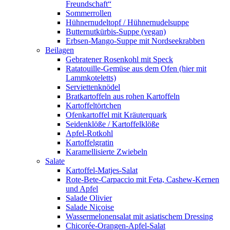
Freundschaft“
Sommerrollen
Hühnernudeltopf / Hühnernudelsuppe
Butternutkürbis-Suppe (vegan)
Erbsen-Mango-Suppe mit Nordseekrabben
Beilagen
Gebratener Rosenkohl mit Speck
Ratatouille-Gemüse aus dem Ofen (hier mit
Lammkoteletts)
Serviettenknödel
Bratkartoffeln aus rohen Kartoffeln
Kartoffeltörtchen
Ofenkartoffel mit Kräuterquark
Seidenklöße / Kartoffelklöße
Apfel-Rotkohl
Kartoffelgratin
Karamellisierte Zwiebeln
Salate
Kartoffel-Matjes-Salat
Rote-Bete-Carpaccio mit Feta, Cashew-Kernen
und Apfel
Salade Olivier
Salade Niçoise
Wassermelonensalat mit asiatischem Dressing
Chicorée-Orangen-Apfel-Salat