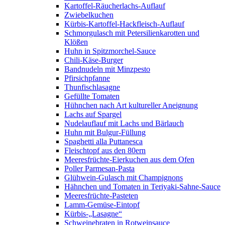
Kartoffel-Räucherlachs-Auflauf
Zwiebelkuchen
Kürbis-Kartoffel-Hackfleisch-Auflauf
Schmorgulasch mit Petersilienkarotten und
Klößen
Huhn in Spitzmorchel-Sauce
Chili-Käse-Burger
Bandnudeln mit Minzpesto
Pfirsichpfanne
Thunfischlasagne
Gefüllte Tomaten
Hühnchen nach Art kultureller Aneignung
Lachs auf Spargel
Nudelauflauf mit Lachs und Bärlauch
Huhn mit Bulgur-Füllung
Spaghetti alla Puttanesca
Fleischtopf aus den 80ern
Meeresfrüchte-Eierkuchen aus dem Ofen
Poller Parmesan-Pasta
Glühwein-Gulasch mit Champignons
Hähnchen und Tomaten in Teriyaki-Sahne-Sauce
Meeresfrüchte-Pasteten
Lamm-Gemüse-Eintopf
Kürbis-„Lasagne“
Schweinebraten in Rotweinsauce