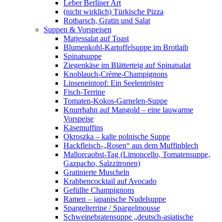
Leber Berliner Art
(nicht wirklich) Türkische Pizza
Rotbarsch, Gratin und Salat
Suppen & Vorspeisen
Matjessalat auf Toast
Blumenkohl-Kartoffelsuppe im Brotlaib
Spinatsuppe
Ziegenkäse im Blätterteig auf Spinatsalat
Knoblauch-Crème-Champignons
Linseneintopf: Ein Seelentröster
Fisch-Terrine
Tomaten-Kokos-Garnelen-Suppe
Knurrhahn auf Mangold – eine lauwarme
Vorspeise
Käsemuffins
Okroszka – kalte polnische Suppe
Hackfleisch-„Rosen“ aus dem Muffinblech
Mallorcaobst-Tag (Limoncello, Tomatensuppe,
Gazpacho, Salzzitronen)
Gratinierte Muscheln
Krabbencocktail auf Avocado
Gefüllte Champignons
Ramen – japanische Nudelsuppe
Spargelterrine / Spargelmousse
Schweinebratensuppe „deutsch-asiatische