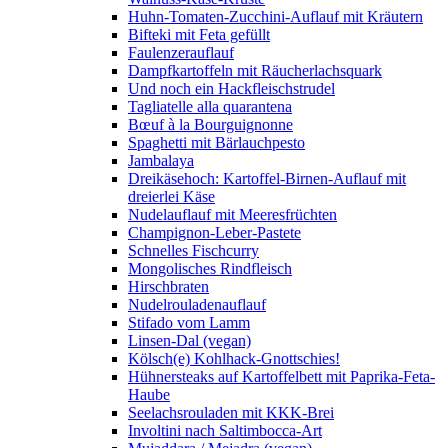
Huhn-Tomaten-Zucchini-Auflauf mit Kräutern
Bifteki mit Feta gefüllt
Faulenzerauflauf
Dampfkartoffeln mit Räucherlachsquark
Und noch ein Hackfleischstrudel
Tagliatelle alla quarantena
Bœuf à la Bourguignonne
Spaghetti mit Bärlauchpesto
Jambalaya
Dreikäsehoch: Kartoffel-Birnen-Auflauf mit
dreierlei Käse
Nudelauflauf mit Meeresfrüchten
Champignon-Leber-Pastete
Schnelles Fischcurry
Mongolisches Rindfleisch
Hirschbraten
Nudelrouladenauflauf
Stifado vom Lamm
Linsen-Dal (vegan)
Kölsch(e) Kohlhack-Gnottschies!
Hühnersteaks auf Kartoffelbett mit Paprika-Feta-
Haube
Seelachsrouladen mit KKK-Brei
Involtini nach Saltimbocca-Art