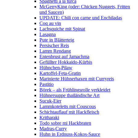
Spaghetti a la turca
McGerryKing (oder: Chicken Nuggets, Fritten
und Saucen)
UPDATE: Chili con carne und Enchiladas
Coq au vin
Lachsquiche mit Spinat
Lasagna
Pute in Blätterteig
Persischer Reis
Lamm Rendang
Entenbrust auf Jamachma
Gefüllter Hokkaido-Kürbis
Hühnchen-Pilaw
Kartoffel-Feta-Gratin
Marinierte Hühnerhaxen mit Curryreis
Pastitio
Börek – als Frühlingsrolle verkleidet
Hühnersuppe thailändische Art
Sucuk-Eier
Lammkoteletts mit Couscous
Schichtauflauf mit Hackfleisch
Kritharaki
Todo sobre mi Hackbraten
Madras-Curry
Huhn in Erdnuss-Kokos-Sauce