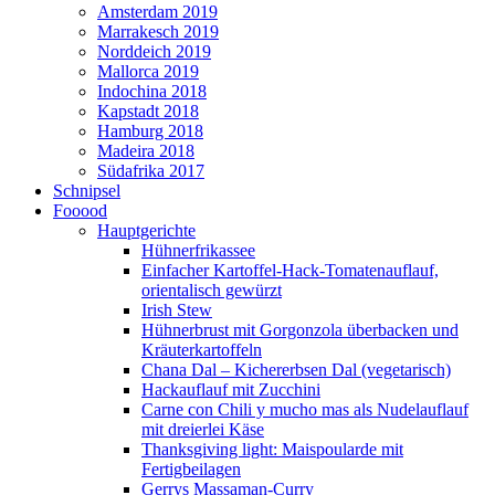
Amsterdam 2019
Marrakesch 2019
Norddeich 2019
Mallorca 2019
Indochina 2018
Kapstadt 2018
Hamburg 2018
Madeira 2018
Südafrika 2017
Schnipsel
Fooood
Hauptgerichte
Hühnerfrikassee
Einfacher Kartoffel-Hack-Tomatenauflauf,
orientalisch gewürzt
Irish Stew
Hühnerbrust mit Gorgonzola überbacken und
Kräuterkartoffeln
Chana Dal – Kichererbsen Dal (vegetarisch)
Hackauflauf mit Zucchini
Carne con Chili y mucho mas als Nudelauflauf
mit dreierlei Käse
Thanksgiving light: Maispoularde mit
Fertigbeilagen
Gerrys Massaman-Curry