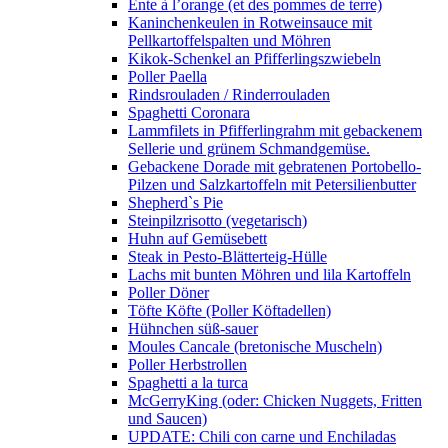
Ente à l’orange (et des pommes de terre)
Kaninchenkeulen in Rotweinsauce mit
Pellkartoffelspalten und Möhren
Kikok-Schenkel an Pfifferlingszwiebeln
Poller Paella
Rindsrouladen / Rinderrouladen
Spaghetti Coronara
Lammfilets in Pfifferlingrahm mit gebackenem
Sellerie und grünem Schmandgemüse.
Gebackene Dorade mit gebratenen Portobello-
Pilzen und Salzkartoffeln mit Petersilienbutter
Shepherd`s Pie
Steinpilzrisotto (vegetarisch)
Huhn auf Gemüsebett
Steak in Pesto-Blätterteig-Hülle
Lachs mit bunten Möhren und lila Kartoffeln
Poller Döner
Töfte Köfte (Poller Köftadellen)
Hühnchen süß-sauer
Moules Cancale (bretonische Muscheln)
Poller Herbstrollen
Spaghetti a la turca
McGerryKing (oder: Chicken Nuggets, Fritten
und Saucen)
UPDATE: Chili con carne und Enchiladas