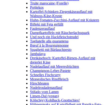
Truite marocaine (Forelle)
Potjiekos
Kartoffel-Schinken-Ziegenkäseauflauf mit
Walnuss-Käse-Kruste
Huhn-Tomaten-Zucchini-Auflauf mit Kräutern
Bifteki mit Feta gefüllt
Faulenzerauflauf
Dampfkartoffeln mit Räucherlachsquark
Und noch ein Hackfleischstrudel
Tagliatelle alla quarantena
Bœuf à la Bourguignonne
Spaghetti mit Bärlauchpesto
Jambalaya
Dreikäsehoch: Kartoffel-Birnen-Auflauf mit
dreierlei Käse
Nudelauflauf mit Meeresfrüchten
Champignon-Leber-Pastete
Schnelles Fischcurry
Mongolisches Rindfleisch
Hirschbraten
Nudelrouladenauflauf
Stifado vom Lamm
Linsen-Dal (vegan)
Kölsch(e) Kohlhack-Gnottschies!
Hühnersteaks auf Kartoffelbett mit Paprika-Feta-