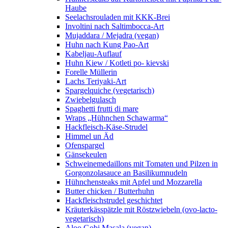
Haube
Seelachsrouladen mit KKK-Brei
Involtini nach Saltimbocca-Art
Mujaddara / Mejadra (vegan)
Huhn nach Kung Pao-Art
Kabeljau-Auflauf
Huhn Kiew / Kotleti po- kievski
Forelle Müllerin
Lachs Teriyaki-Art
Spargelquiche (vegetarisch)
Zwiebelgulasch
Spaghetti frutti di mare
Wraps „Hühnchen Schawarma“
Hackfleisch-Käse-Strudel
Himmel un Äd
Ofenspargel
Gänsekeulen
Schweinemedaillons mit Tomaten und Pilzen in
Gorgonzolasauce an Basilikumnudeln
Hühnchensteaks mit Apfel und Mozzarella
Butter chicken / Butterhuhn
Hackfleischstrudel geschichtet
Kräuterkässpätzle mit Röstzwiebeln (ovo-lacto-
vegetarisch)
Aloo Gobi Masala (vegan)