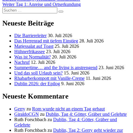
Nächster
Beitrag:
Weiter
Tag 1: Anreise und Ortserkundung
Suchen
Beitrag:
Suchen
nach:
Neueste Beiträge
Die Barriereleiter
30. Juli 2026
Das Herrenrad mit tiefem Einstieg
28. Juli 2026
Matjessalat auf Toast
25. Juli 2026
Hühnerfrikassee
23. Juli 2026
Was ist Normalität?
20. Juli 2026
Nachruf
12. Juli 2026
Summertime… and the living is anstrengend
23. Juni 2026
Und das soll Urlaub sein?
15. Juni 2026
Rhabarberkompott mit Vanille-Creme
11. Juni 2026
Dublin 2026: der Epilog
9. Juni 2026
Neueste Kommentare
Gerry
zu
Rom wurde nicht an einem Tag gebaut
GiraldoCGN
zu
Dublin, Tag 4: Götter, Gräber und Gelehrte
Ruth Forschbach
zu
Dublin, Tag 4: Götter, Gräber und
Gelehrte
Ruth Forschbach
zu
Dublin, Tag 2: Gerry geht wieder zur