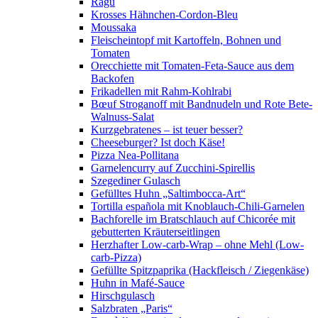
Ragù
Krosses Hähnchen-Cordon-Bleu
Moussaka
Fleischeintopf mit Kartoffeln, Bohnen und
Tomaten
Orecchiette mit Tomaten-Feta-Sauce aus dem
Backofen
Frikadellen mit Rahm-Kohlrabi
Bœuf Stroganoff mit Bandnudeln und Rote Bete-
Walnuss-Salat
Kurzgebratenes – ist teuer besser?
Cheeseburger? Ist doch Käse!
Pizza Nea-Pollitana
Garnelencurry auf Zucchini-Spirellis
Szegediner Gulasch
Gefülltes Huhn „Saltimbocca-Art“
Tortilla española mit Knoblauch-Chili-Garnelen
Bachforelle im Bratschlauch auf Chicorée mit
gebutterten Kräuterseitlingen
Herzhafter Low-carb-Wrap – ohne Mehl (Low-
carb-Pizza)
Gefüllte Spitzpaprika (Hackfleisch / Ziegenkäse)
Huhn in Mafé-Sauce
Hirschgulasch
Salzbraten „Paris“