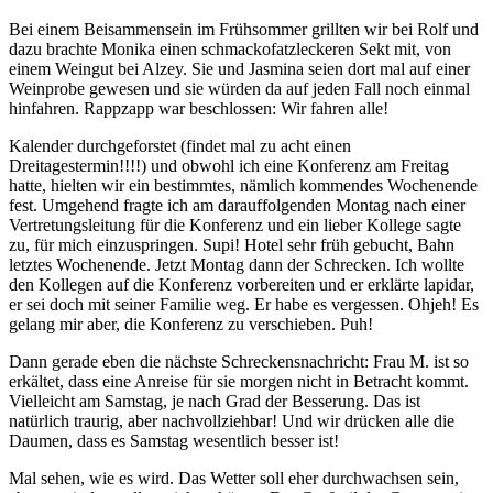
Bei einem Beisammensein im Frühsommer grillten wir bei Rolf und
dazu brachte Monika einen schmackofatzleckeren Sekt mit, von
einem Weingut bei Alzey. Sie und Jasmina seien dort mal auf einer
Weinprobe gewesen und sie würden da auf jeden Fall noch einmal
hinfahren. Rappzapp war beschlossen: Wir fahren alle!
Kalender durchgeforstet (findet mal zu acht einen
Dreitagestermin!!!!) und obwohl ich eine Konferenz am Freitag
hatte, hielten wir ein bestimmtes, nämlich kommendes Wochenende
fest. Umgehend fragte ich am darauffolgenden Montag nach einer
Vertretungsleitung für die Konferenz und ein lieber Kollege sagte
zu, für mich einzuspringen. Supi! Hotel sehr früh gebucht, Bahn
letztes Wochenende. Jetzt Montag dann der Schrecken. Ich wollte
den Kollegen auf die Konferenz vorbereiten und er erklärte lapidar,
er sei doch mit seiner Familie weg. Er habe es vergessen. Ohjeh! Es
gelang mir aber, die Konferenz zu verschieben. Puh!
Dann gerade eben die nächste Schreckensnachricht: Frau M. ist so
erkältet, dass eine Anreise für sie morgen nicht in Betracht kommt.
Vielleicht am Samstag, je nach Grad der Besserung. Das ist
natürlich traurig, aber nachvollziehbar! Und wir drücken alle die
Daumen, dass es Samstag wesentlich besser ist!
Mal sehen, wie es wird. Das Wetter soll eher durchwachsen sein,