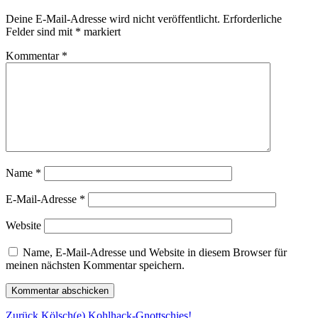
Deine E-Mail-Adresse wird nicht veröffentlicht.
Erforderliche
Felder sind mit
*
markiert
Kommentar
*
Name
*
E-Mail-Adresse
*
Website
Name, E-Mail-Adresse und Website in diesem Browser für
meinen nächsten Kommentar speichern.
Beitragsnavigation
Vorheriger
Zurück
Kölsch(e) Kohlhack-Gnottschies!