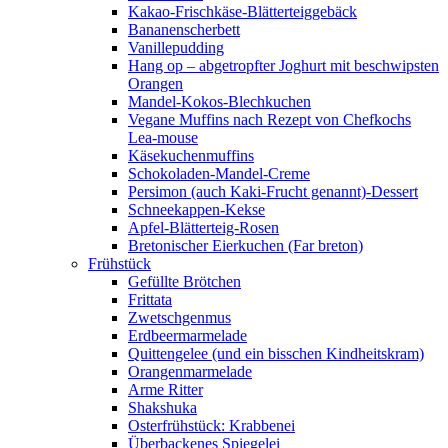
Kakao-Frischkäse-Blätterteiggebäck
Bananenscherbett
Vanillepudding
Hang op – abgetropfter Joghurt mit beschwipsten
Orangen
Mandel-Kokos-Blechkuchen
Vegane Muffins nach Rezept von Chefkochs
Lea-mouse
Käsekuchenmuffins
Schokoladen-Mandel-Creme
Persimon (auch Kaki-Frucht genannt)-Dessert
Schneekappen-Kekse
Apfel-Blätterteig-Rosen
Bretonischer Eierkuchen (Far breton)
Frühstück
Gefüllte Brötchen
Frittata
Zwetschgenmus
Erdbeermarmelade
Quittengelee (und ein bisschen Kindheitskram)
Orangenmarmelade
Arme Ritter
Shakshuka
Osterfrühstück: Krabbenei
Überbackenes Spiegelei