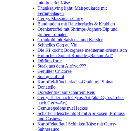
mit dreierlei Käse
Thanksgiving light: Maispoularde mit
Fertigbeilagen
Gerrys Massaman-Curry
Bandnudeln mit Räucherlachs & Krabben
Ofenkartoffel mit Shrimps-Joghurt-Dip und
grünen Tomaten
Grünkohl mit Salsiccia und Kassler
Schnelles Coq au Vin
Die KI kocht: Bolognese mediterran-orientalisch
Hühnchen-Spinat-Roulade „Balkan-Art“
Dürüm-Torte
Steak aus dem Airfryer???
Gefüllter Chicorée
Spargelauflauf
Kartoffel-Räucherlachs-Gratin mit Spinat
Donatello
Doradenfilet auf scharfem Reis
Gerry-Teller nach Gyros-Art (aka Gyros-Teller
nach Gerry-Art)
Gemüsegedöns mit Hackes
Scharfer Fleischeintopf mit Aprikosen, Erdnuss
und Cashews
Kartoffelauflauf Schinken/Käse mit Curry-
Sahnesauce