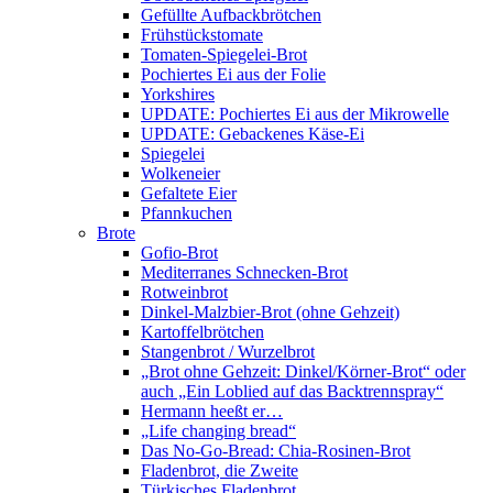
Gefüllte Aufbackbrötchen
Frühstückstomate
Tomaten-Spiegelei-Brot
Pochiertes Ei aus der Folie
Yorkshires
UPDATE: Pochiertes Ei aus der Mikrowelle
UPDATE: Gebackenes Käse-Ei
Spiegelei
Wolkeneier
Gefaltete Eier
Pfannkuchen
Brote
Gofio-Brot
Mediterranes Schnecken-Brot
Rotweinbrot
Dinkel-Malzbier-Brot (ohne Gehzeit)
Kartoffelbrötchen
Stangenbrot / Wurzelbrot
„Brot ohne Gehzeit: Dinkel/Körner-Brot“ oder
auch „Ein Loblied auf das Backtrennspray“
Hermann heeßt er…
„Life changing bread“
Das No-Go-Bread: Chia-Rosinen-Brot
Fladenbrot, die Zweite
Türkisches Fladenbrot