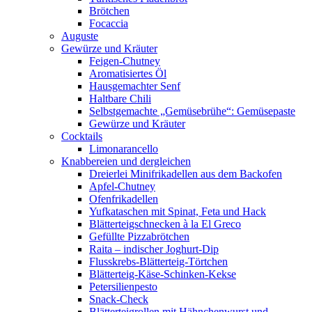
Brötchen
Focaccia
Auguste
Gewürze und Kräuter
Feigen-Chutney
Aromatisiertes Öl
Hausgemachter Senf
Haltbare Chili
Selbstgemachte „Gemüsebrühe“: Gemüsepaste
Gewürze und Kräuter
Cocktails
Limonarancello
Knabbereien und dergleichen
Dreierlei Minifrikadellen aus dem Backofen
Apfel-Chutney
Ofenfrikadellen
Yufkataschen mit Spinat, Feta und Hack
Blätterteigschnecken à la El Greco
Gefüllte Pizzabrötchen
Raita – indischer Joghurt-Dip
Flusskrebs-Blätterteig-Törtchen
Blätterteig-Käse-Schinken-Kekse
Petersilienpesto
Snack-Check
Blätterteigrollen mit Hähnchenwurst und