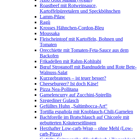
Roastbeef mit Rotweinsauce,
Kartoffelpüreetalern und Speckböhnchen
Lamm-Pilaw
Ragù
Krosses Hähnchen-Cordon-Bleu
Moussaka
Fleischeintopf mit Kartoffeln, Bohnen und
Tomaten
Orecchiette mit Tomaten-Feta-Sauce aus dem
Backofen
Frikadellen mit Rahm-Kohlrabi
Bœuf Stroganoff mit Bandnudeln und Rote Bete-
Walnuss-Salat
Kurzgebratenes – ist teuer besser?
Cheeseburger? Ist doch Käse!
Pizza Nea-Pollitana
Garnelencurry auf Zucchini-Spirellis
Szegediner Gulasch
Gefülltes Huhn „Saltimbocca-Art“
Tortilla española mit Knoblauch-Chili-Garnelen
Bachforelle im Bratschlauch auf Chicorée mit
gebutterten Kräuterseitlingen
Herzhafter Low-carb-Wrap – ohne Mehl (Low-
carb-Pizza)