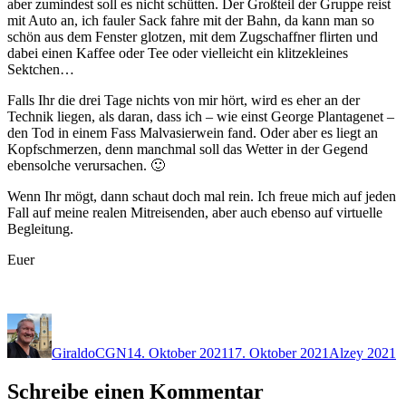
aber zumindest soll es nicht schütten. Der Großteil der Gruppe reist
mit Auto an, ich fauler Sack fahre mit der Bahn, da kann man so
schön aus dem Fenster glotzen, mit dem Zugschaffner flirten und
dabei einen Kaffee oder Tee oder vielleicht ein klitzekleines
Sektchen…
Falls Ihr die drei Tage nichts von mir hört, wird es eher an der
Technik liegen, als daran, dass ich – wie einst George Plantagenet –
den Tod in einem Fass Malvasierwein fand. Oder aber es liegt an
Kopfschmerzen, denn manchmal soll das Wetter in der Gegend
ebensolche verursachen. 🙂
Wenn Ihr mögt, dann schaut doch mal rein. Ich freue mich auf jeden
Fall auf meine realen Mitreisenden, aber auch ebenso auf virtuelle
Begleitung.
Euer
Autor
Veröffentlicht
Kategorien
am
GiraldoCGN
14. Oktober 2021
17. Oktober 2021
Alzey 2021
Schreibe einen Kommentar