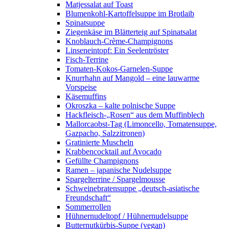
Matjessalat auf Toast
Blumenkohl-Kartoffelsuppe im Brotlaib
Spinatsuppe
Ziegenkäse im Blätterteig auf Spinatsalat
Knoblauch-Crème-Champignons
Linseneintopf: Ein Seelentröster
Fisch-Terrine
Tomaten-Kokos-Garnelen-Suppe
Knurrhahn auf Mangold – eine lauwarme
Vorspeise
Käsemuffins
Okroszka – kalte polnische Suppe
Hackfleisch-„Rosen“ aus dem Muffinblech
Mallorcaobst-Tag (Limoncello, Tomatensuppe,
Gazpacho, Salzzitronen)
Gratinierte Muscheln
Krabbencocktail auf Avocado
Gefüllte Champignons
Ramen – japanische Nudelsuppe
Spargelterrine / Spargelmousse
Schweinebratensuppe „deutsch-asiatische
Freundschaft“
Sommerrollen
Hühnernudeltopf / Hühnernudelsuppe
Butternutkürbis-Suppe (vegan)