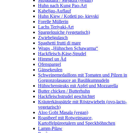
Mujaddara / Mejadra (vegan)
Huhn nach Kung Pao-Art
Kabeljau-Auflauf
Huhn Kiew / Kotleti po- kievski
Forelle Müllerin
Lachs Teriyaki-Art
Spargelquiche (vegetarisch)
Zwiebelgulasch
Spaghetti frutti di mare
Wraps „Hühnchen Schawarma“
Hackfleisch-Käse-Strudel
Himmel un Äd
Ofenspargel
Gänsekeulen
Schweinemedaillons mit Tomaten und Pilzen in
Gorgonzolasauce an Basilikumnudeln
Hühnchensteaks mit Apfel und Mozzarella
Butter chicken / Butterhuhn
Hackfleischstrudel geschichtet
Kräuterkässpätzle mit Röstzwiebeln (ovo-lacto-
vegetarisch)
Aloo Gobi Masala (vegan)
Roastbeef mit Rotweinsauce,
Kartoffelpüreetalern und Speckböhnchen
Lamm-Pilaw