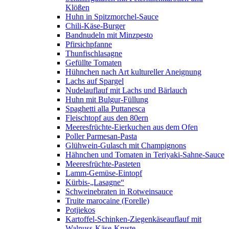
Klößen
Huhn in Spitzmorchel-Sauce
Chili-Käse-Burger
Bandnudeln mit Minzpesto
Pfirsichpfanne
Thunfischlasagne
Gefüllte Tomaten
Hühnchen nach Art kultureller Aneignung
Lachs auf Spargel
Nudelauflauf mit Lachs und Bärlauch
Huhn mit Bulgur-Füllung
Spaghetti alla Puttanesca
Fleischtopf aus den 80ern
Meeresfrüchte-Eierkuchen aus dem Ofen
Poller Parmesan-Pasta
Glühwein-Gulasch mit Champignons
Hähnchen und Tomaten in Teriyaki-Sahne-Sauce
Meeresfrüchte-Pasteten
Lamm-Gemüse-Eintopf
Kürbis-„Lasagne“
Schweinebraten in Rotweinsauce
Truite marocaine (Forelle)
Potjiekos
Kartoffel-Schinken-Ziegenkäseauflauf mit
Walnuss-Käse-Kruste