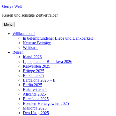
Zum
Gerrys Welt
Inhalt
Reisen und sonstige Zeitvertreiber
springen
Menü
Willkommen!
In tiefempfundener Liebe und Dankbarkeit
Neueste Beiträge
Weltkarte
Reisen
Irland 2026
Ljubljana und Bratislava 2026
Kapverden 2025
Brügge 2025
Balkan 2025
Barcelona 2025 – II
Berlin 2025
Bukarest 2025
Alicante 2025
Barcelona 2025
Bosnien-Herzegowina 2025
Mallorca 2025
Den Haag 2025