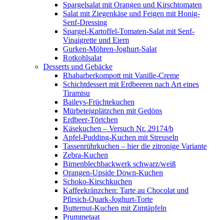
Spargelsalat mit Orangen und Kirschtomaten
Salat mit Ziegenkäse und Feigen mit Honig-
Senf-Dressing
Spargel-Kartoffel-Tomaten-Salat mit Senf-
Vinaigrette und Eiern
Gurken-Möhren-Joghurt-Salat
Rotkohlsalat
Desserts und Gebäcke
Rhabarberkompott mit Vanille-Creme
Schichtdessert mit Erdbeeren nach Art eines
Tiramisu
Baileys-Früchtekuchen
Mürbeteigplätzchen mit Gedöns
Erdbeer-Törtchen
Käsekuchen – Versuch Nr. 29174/b
Apfel-Pudding-Kuchen mit Streuseln
Tassenrührkuchen – hier die zitronige Variante
Zebra-Kuchen
Birnenblechbackwerk schwarz/weiß
Orangen-Upside Down-Kuchen
Schoko-Kirschkuchen
Kaffeekränzchen: Tarte au Chocolat und
Pfirsich-Quark-Joghurt-Torte
Butternut-Kuchen mit Zimtäpfeln
Prummetaat