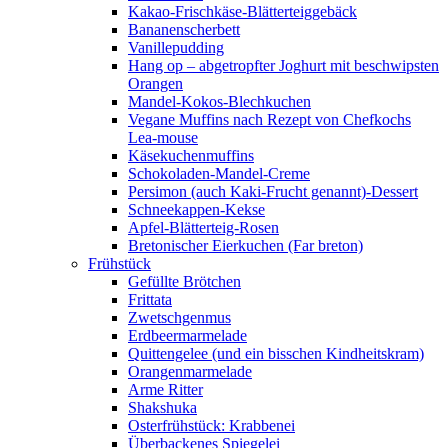
Kakao-Frischkäse-Blätterteiggebäck
Bananenscherbett
Vanillepudding
Hang op – abgetropfter Joghurt mit beschwipsten
Orangen
Mandel-Kokos-Blechkuchen
Vegane Muffins nach Rezept von Chefkochs
Lea-mouse
Käsekuchenmuffins
Schokoladen-Mandel-Creme
Persimon (auch Kaki-Frucht genannt)-Dessert
Schneekappen-Kekse
Apfel-Blätterteig-Rosen
Bretonischer Eierkuchen (Far breton)
Frühstück
Gefüllte Brötchen
Frittata
Zwetschgenmus
Erdbeermarmelade
Quittengelee (und ein bisschen Kindheitskram)
Orangenmarmelade
Arme Ritter
Shakshuka
Osterfrühstück: Krabbenei
Überbackenes Spiegelei