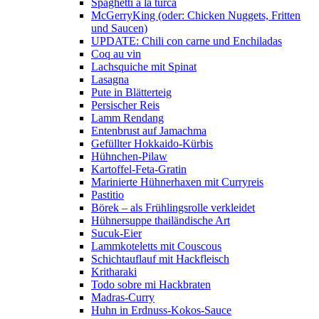
Spaghetti a la turca
McGerryKing (oder: Chicken Nuggets, Fritten
und Saucen)
UPDATE: Chili con carne und Enchiladas
Coq au vin
Lachsquiche mit Spinat
Lasagna
Pute in Blätterteig
Persischer Reis
Lamm Rendang
Entenbrust auf Jamachma
Gefüllter Hokkaido-Kürbis
Hühnchen-Pilaw
Kartoffel-Feta-Gratin
Marinierte Hühnerhaxen mit Curryreis
Pastitio
Börek – als Frühlingsrolle verkleidet
Hühnersuppe thailändische Art
Sucuk-Eier
Lammkoteletts mit Couscous
Schichtauflauf mit Hackfleisch
Kritharaki
Todo sobre mi Hackbraten
Madras-Curry
Huhn in Erdnuss-Kokos-Sauce