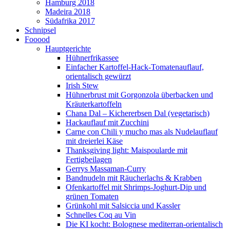
Hamburg 2018
Madeira 2018
Südafrika 2017
Schnipsel
Fooood
Hauptgerichte
Hühnerfrikassee
Einfacher Kartoffel-Hack-Tomatenauflauf,
orientalisch gewürzt
Irish Stew
Hühnerbrust mit Gorgonzola überbacken und
Kräuterkartoffeln
Chana Dal – Kichererbsen Dal (vegetarisch)
Hackauflauf mit Zucchini
Carne con Chili y mucho mas als Nudelauflauf
mit dreierlei Käse
Thanksgiving light: Maispoularde mit
Fertigbeilagen
Gerrys Massaman-Curry
Bandnudeln mit Räucherlachs & Krabben
Ofenkartoffel mit Shrimps-Joghurt-Dip und
grünen Tomaten
Grünkohl mit Salsiccia und Kassler
Schnelles Coq au Vin
Die KI kocht: Bolognese mediterran-orientalisch