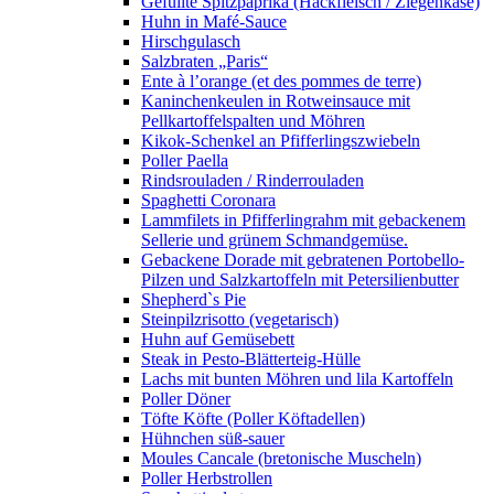
Gefüllte Spitzpaprika (Hackfleisch / Ziegenkäse)
Huhn in Mafé-Sauce
Hirschgulasch
Salzbraten „Paris“
Ente à l’orange (et des pommes de terre)
Kaninchenkeulen in Rotweinsauce mit
Pellkartoffelspalten und Möhren
Kikok-Schenkel an Pfifferlingszwiebeln
Poller Paella
Rindsrouladen / Rinderrouladen
Spaghetti Coronara
Lammfilets in Pfifferlingrahm mit gebackenem
Sellerie und grünem Schmandgemüse.
Gebackene Dorade mit gebratenen Portobello-
Pilzen und Salzkartoffeln mit Petersilienbutter
Shepherd`s Pie
Steinpilzrisotto (vegetarisch)
Huhn auf Gemüsebett
Steak in Pesto-Blätterteig-Hülle
Lachs mit bunten Möhren und lila Kartoffeln
Poller Döner
Töfte Köfte (Poller Köftadellen)
Hühnchen süß-sauer
Moules Cancale (bretonische Muscheln)
Poller Herbstrollen