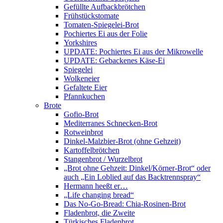
Gefüllte Aufbackbrötchen
Frühstückstomate
Tomaten-Spiegelei-Brot
Pochiertes Ei aus der Folie
Yorkshires
UPDATE: Pochiertes Ei aus der Mikrowelle
UPDATE: Gebackenes Käse-Ei
Spiegelei
Wolkeneier
Gefaltete Eier
Pfannkuchen
Brote
Gofio-Brot
Mediterranes Schnecken-Brot
Rotweinbrot
Dinkel-Malzbier-Brot (ohne Gehzeit)
Kartoffelbrötchen
Stangenbrot / Wurzelbrot
„Brot ohne Gehzeit: Dinkel/Körner-Brot“ oder
auch „Ein Loblied auf das Backtrennspray“
Hermann heeßt er…
„Life changing bread“
Das No-Go-Bread: Chia-Rosinen-Brot
Fladenbrot, die Zweite
Türkisches Fladenbrot