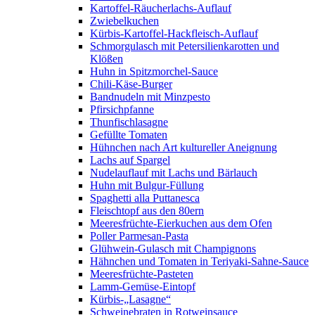
Kartoffel-Räucherlachs-Auflauf
Zwiebelkuchen
Kürbis-Kartoffel-Hackfleisch-Auflauf
Schmorgulasch mit Petersilienkarotten und
Klößen
Huhn in Spitzmorchel-Sauce
Chili-Käse-Burger
Bandnudeln mit Minzpesto
Pfirsichpfanne
Thunfischlasagne
Gefüllte Tomaten
Hühnchen nach Art kultureller Aneignung
Lachs auf Spargel
Nudelauflauf mit Lachs und Bärlauch
Huhn mit Bulgur-Füllung
Spaghetti alla Puttanesca
Fleischtopf aus den 80ern
Meeresfrüchte-Eierkuchen aus dem Ofen
Poller Parmesan-Pasta
Glühwein-Gulasch mit Champignons
Hähnchen und Tomaten in Teriyaki-Sahne-Sauce
Meeresfrüchte-Pasteten
Lamm-Gemüse-Eintopf
Kürbis-„Lasagne“
Schweinebraten in Rotweinsauce