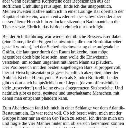
aber wenn bestimmte Körperteile oder Bepelzungen aus der
stofflichen Umhüllung rauslugen, finde ich das unappetitlich.
Meinen zweiten Kaffee nahm ich in einer Lounge-Bar oberhalb der
Kapitänsbrücke ein, wo ein entweder sehr verschwitzter oder aber
nasser älterer Herr sich in zu locker sitzendem Bademantel an die
Theke setzte. Ehrlich, das ist doch einfach nur noch Igitt.
Bei der Schiffsführung war wieder der übliche Besserwisser dabei
(eine Dame, die die Fragen beantwortete, die dem Bordmitarbeiter
gestellt wurden), bei der Sicherheitseinweisung eine aufgetakelte
Gräfin, die laut quer durch den Raum krakeelte, man möge
gegenüber doch bitte leise sein, man wolle die Einweiserin
verstehen, um sodann ungeniert mit ihrem Mann zu plaudern.
Der Poolbereich mit den beiden zugehörigen Bars ist proppenvoll,
hier ist Fleischpräsentation ja gesellschaftlich akzeptiert, aber der
Anblick ist eher Hieronymus Bosch als Sandro Botticelli. Leider
gibt es dort auch hauptsächlich nur Liegen (davon offensichtlich
viele „reserviert“) und keine etwas abgegrenzten Sitzbereiche. Und
natürlich gibt es nette, gesittete und unterhaltsame Menschen, mit
denen man entspannt plaudern kann.
Zum Abendessen fand ich mich in einer Schlange vor dem Atlantik-
Restaurant ein. Es war recht voll. Ob ich bereit wäre, mich mit der
Gruppe hinter mir an einen 6er-Tisch zu setzen. Ich drehte mich um
und fragte die vier Männer hinter mir, ob sie sich benehmen können