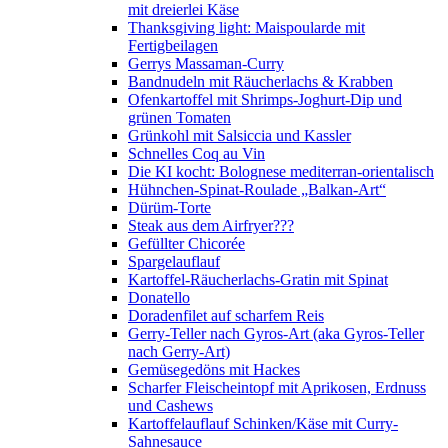
mit dreierlei Käse
Thanksgiving light: Maispoularde mit
Fertigbeilagen
Gerrys Massaman-Curry
Bandnudeln mit Räucherlachs & Krabben
Ofenkartoffel mit Shrimps-Joghurt-Dip und
grünen Tomaten
Grünkohl mit Salsiccia und Kassler
Schnelles Coq au Vin
Die KI kocht: Bolognese mediterran-orientalisch
Hühnchen-Spinat-Roulade „Balkan-Art“
Dürüm-Torte
Steak aus dem Airfryer???
Gefüllter Chicorée
Spargelauflauf
Kartoffel-Räucherlachs-Gratin mit Spinat
Donatello
Doradenfilet auf scharfem Reis
Gerry-Teller nach Gyros-Art (aka Gyros-Teller
nach Gerry-Art)
Gemüsegedöns mit Hackes
Scharfer Fleischeintopf mit Aprikosen, Erdnuss
und Cashews
Kartoffelauflauf Schinken/Käse mit Curry-
Sahnesauce