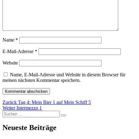
Name
*
E-Mail-Adresse
*
Website
Name, E-Mail-Adresse und Website in diesem Browser für
meinen nächsten Kommentar speichern.
Beitragsnavigation
Vorheriger
Zurück
Tag 4: Mein Bier 1 auf Mein Schiff 5
Nächster
Beitrag:
Weiter
Intermezzo 1
Suchen
Beitrag:
Suchen
nach:
Neueste Beiträge