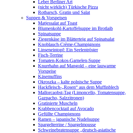
Leber Berliner Art
(nicht wirklich) Türkische Pizza
Rotbarsch, Gratin und Salat
Suppen & Vorspeisen
Matjessalat auf Toast
Blumenkohl-Kartoffelsuppe im Brotlaib
Spinatsuppe
Ziegenkäse im Blätterteig auf Spinatsalat
Knoblauch-Crème-Champignons
Linseneintopf: Ein Seelentröster
Fisch-Terrine
Tomaten-Kokos-Garnelen-Suppe
Knurrhahn auf Mangold – eine lauwarme
Vorspeise
Käsemuffins
Okroszka – kalte polnische Suppe
Hackfleisch-„Rosen“ aus dem Muffinblech
Mallorcaobst-Tag (Limoncello, Tomatensuppe,
Gazpacho, Salzzitronen)
Gratinierte Muscheln
Krabbencocktail auf Avocado
Gefüllte Champignons
Ramen – japanische Nudelsuppe
Spargelterrine / Spargelmousse
Schweinebratensuppe „deutsch-asiatische