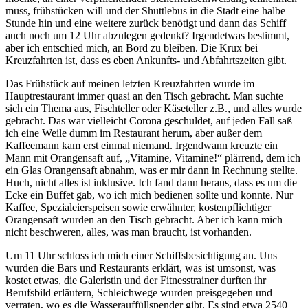
muss, frühstücken will und der Shuttlebus in die Stadt eine halbe
Stunde hin und eine weitere zurück benötigt und dann das Schiff
auch noch um 12 Uhr abzulegen gedenkt? Irgendetwas bestimmt,
aber ich entschied mich, an Bord zu bleiben. Die Krux bei
Kreuzfahrten ist, dass es eben Ankunfts- und Abfahrtszeiten gibt.
Das Frühstück auf meinen letzten Kreuzfahrten wurde im
Hauptrestaurant immer quasi an den Tisch gebracht. Man suchte
sich ein Thema aus, Fischteller oder Käseteller z.B., und alles wurde
gebracht. Das war vielleicht Corona geschuldet, auf jeden Fall saß
ich eine Weile dumm im Restaurant herum, aber außer dem
Kaffeemann kam erst einmal niemand. Irgendwann kreuzte ein
Mann mit Orangensaft auf, „Vitamine, Vitamine!“ plärrend, dem ich
ein Glas Orangensaft abnahm, was er mir dann in Rechnung stellte.
Huch, nicht alles ist inklusive. Ich fand dann heraus, dass es um die
Ecke ein Buffet gab, wo ich mich bedienen sollte und konnte. Nur
Kaffee, Spezialeierspeisen sowie erwähnter, kostenpflichtiger
Orangensaft wurden an den Tisch gebracht. Aber ich kann mich
nicht beschweren, alles, was man braucht, ist vorhanden.
Um 11 Uhr schloss ich mich einer Schiffsbesichtigung an. Uns
wurden die Bars und Restaurants erklärt, was ist umsonst, was
kostet etwas, die Galeristin und der Fitnesstrainer durften ihr
Berufsbild erläutern, Schleichwege wurden preisgegeben und
verraten, wo es die Wasserauffüllspender gibt. Es sind etwa 2540