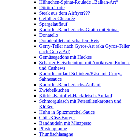
Hühnchen-Spinat-Roulade „Balkan-Art“
Dürüm-Torte
Steak aus dem Airfryer???
Gefüllter Chicorée
Spargelauflauf
Kartoffel-Räucherlachs-Gratin mit Spinat
Donatello
Doradenfilet auf scharfem Reis
Gerry-Teller nach Gyros-Art (aka Gyros-Teller
nach Gerry-Art)
Gemüsegedöns mit Hackes
Scharfer Fleischeintopf mit Aprikosen, Erdnuss
und Cashews
Kartoffelauflauf Schinken/Käse mit Curry-
Sahnesauce
Kartoffel-Räucherlachs-Auflauf
Zwiebelkuchen
Kürbis-Kartoffel-Hackfleisch-Auflauf
Schmorgulasch mit Petersilienkarotten und
Klößen
Huhn in Spitzmorchel-Sauce
Chili-Käse-Burger
Bandnudeln mit Minzpesto
Pfirsichpfanne
Thunfischlasagne