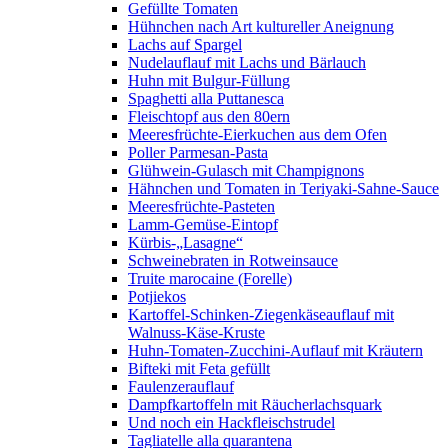
Gefüllte Tomaten
Hühnchen nach Art kultureller Aneignung
Lachs auf Spargel
Nudelauflauf mit Lachs und Bärlauch
Huhn mit Bulgur-Füllung
Spaghetti alla Puttanesca
Fleischtopf aus den 80ern
Meeresfrüchte-Eierkuchen aus dem Ofen
Poller Parmesan-Pasta
Glühwein-Gulasch mit Champignons
Hähnchen und Tomaten in Teriyaki-Sahne-Sauce
Meeresfrüchte-Pasteten
Lamm-Gemüse-Eintopf
Kürbis-„Lasagne“
Schweinebraten in Rotweinsauce
Truite marocaine (Forelle)
Potjiekos
Kartoffel-Schinken-Ziegenkäseauflauf mit
Walnuss-Käse-Kruste
Huhn-Tomaten-Zucchini-Auflauf mit Kräutern
Bifteki mit Feta gefüllt
Faulenzerauflauf
Dampfkartoffeln mit Räucherlachsquark
Und noch ein Hackfleischstrudel
Tagliatelle alla quarantena