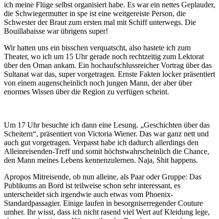
ich meine Flüge selbst organisiert habe. Es war ein nettes Geplauder,
die Schwiegermutter in spe ist eine weitgereiste Person, die
Schwester der Braut zum ersten mal mit Schiff unterwegs. Die
Bouillabaisse war übrigens super!
Wir hatten uns ein bisschen verquatscht, also hastete ich zum
Theater, wo ich um 15 Uhr gerade noch rechtzeitig zum Lektorat
über den Oman ankam. Ein hochaufschlussreicher Vortrag über das
Sultanat war das, super vorgetragen. Ernste Fakten locker präsentiert
von einem augenscheinlich noch jungen Mann, der aber über
enormes Wissen über die Region zu verfügen scheint.
Um 17 Uhr besuchte ich dann eine Lesung. „Geschichten über das
Scheitern“, präsentiert von Victoria Wiener. Das war ganz nett und
auch gut vorgetragen. Verpasst habe ich dadurch allerdings den
Alleinreisenden-Treff und somit höchstwahrscheinlich die Chance,
den Mann meines Lebens kennenzulernen. Naja, Shit happens.
Apropos Mitreisende, ob nun alleine, als Paar oder Gruppe: Das
Publikums an Bord ist teilweise schon sehr interessant, es
unterscheidet sich irgendwie auch etwas vom Phoenix-
Standardpassagier. Einige laufen in besorgniserregender Couture
umher. Ihr wisst, dass ich nicht rasend viel Wert auf Kleidung lege,