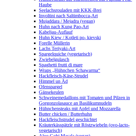
Haube
Seelachsrouladen mit KKK-Brei
Involtini nach Saltimbocca-Art
Mujaddara / Mejadra (vegan)
Huhn nach Kung Pao-Art
Kabeljau-Auflauf
Huhn Kiew / Kotleti po- kievski
Forelle Müllerin
Lachs Teriyaki-Art
Spargelquiche (vegetarisch)
Zwiebelgulasch
Spaghetti frutti di mare
Wraps „Hühnchen Schawarma“
Hackfleisch-Käse-Strudel
Himmel un Äd
Ofenspargel
Gänsekeulen
Schweinemedaillons mit Tomaten und Pilzen in
Gorgonzolasauce an Basilikumnudeln
Hühnchensteaks mit Apfel und Mozzarella
Butter chicken / Butterhuhn
Hackfleischstrudel geschichtet
Kräuterkässpätzle mit Röstzwiebeln (ovo-lacto-
vegetarisch)
Aloo Gobi Masala (vegan)