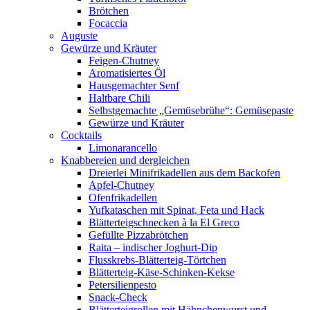
Brötchen
Focaccia
Auguste
Gewürze und Kräuter
Feigen-Chutney
Aromatisiertes Öl
Hausgemachter Senf
Haltbare Chili
Selbstgemachte „Gemüsebrühe“: Gemüsepaste
Gewürze und Kräuter
Cocktails
Limonarancello
Knabbereien und dergleichen
Dreierlei Minifrikadellen aus dem Backofen
Apfel-Chutney
Ofenfrikadellen
Yufkataschen mit Spinat, Feta und Hack
Blätterteigschnecken à la El Greco
Gefüllte Pizzabrötchen
Raita – indischer Joghurt-Dip
Flusskrebs-Blätterteig-Törtchen
Blätterteig-Käse-Schinken-Kekse
Petersilienpesto
Snack-Check
Blätterteigrollen mit Hähnchenwurst und