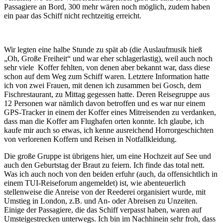
Passagiere an Bord, 300 mehr wären noch möglich, zudem haben
ein paar das Schiff nicht rechtzeitig erreicht.
Wir legten eine halbe Stunde zu spät ab (die Auslaufmusik hieß
„Oh, Große Freiheit“ und war eher schlagerlastig), weil auch noch
sehr viele Koffer fehlten, von denen aber bekannt war, dass diese
schon auf dem Weg zum Schiff waren. Letztere Information hatte
ich von zwei Frauen, mit denen ich zusammen bei Gosch, dem
Fischrestaurant, zu Mittag gegessen hatte. Deren Reisegruppe aus
12 Personen war nämlich davon betroffen und es war nur einem
GPS-Tracker in einem der Koffer eines Mitreisenden zu verdanken,
dass man die Koffer am Flughafen orten konnte. Ich glaube, ich
kaufe mir auch so etwas, ich kenne ausreichend Horrorgeschichten
von verlorenen Koffern und Reisen in Notfallkleidung.
Die große Gruppe ist übrigens hier, um eine Hochzeit auf See und
auch den Geburtstag der Braut zu feiern. Ich finde das total nett.
Was ich auch noch von den beiden erfuhr (auch, da offensichtlich in
einem TUI-Reiseforum angemeldet) ist, wie abenteuerlich
stellenweise die Anreise von der Reederei organisiert wurde, mit
Umstieg in London, z.B. und An- oder Abreisen zu Unzeiten.
Einige der Passagiere, die das Schiff verpasst haben, waren auf
Umsteigestrecken unterwegs. Ich bin im Nachhinein sehr froh, dass