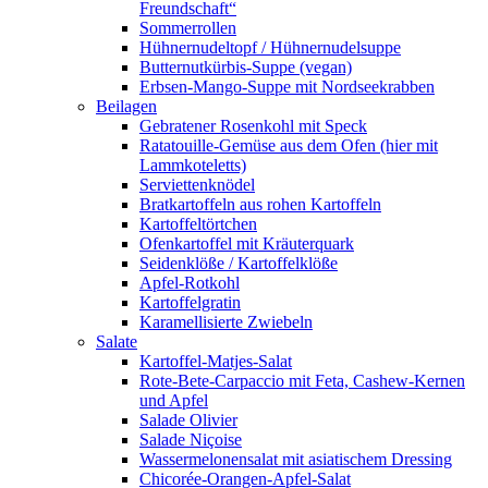
Freundschaft“
Sommerrollen
Hühnernudeltopf / Hühnernudelsuppe
Butternutkürbis-Suppe (vegan)
Erbsen-Mango-Suppe mit Nordseekrabben
Beilagen
Gebratener Rosenkohl mit Speck
Ratatouille-Gemüse aus dem Ofen (hier mit
Lammkoteletts)
Serviettenknödel
Bratkartoffeln aus rohen Kartoffeln
Kartoffeltörtchen
Ofenkartoffel mit Kräuterquark
Seidenklöße / Kartoffelklöße
Apfel-Rotkohl
Kartoffelgratin
Karamellisierte Zwiebeln
Salate
Kartoffel-Matjes-Salat
Rote-Bete-Carpaccio mit Feta, Cashew-Kernen
und Apfel
Salade Olivier
Salade Niçoise
Wassermelonensalat mit asiatischem Dressing
Chicorée-Orangen-Apfel-Salat