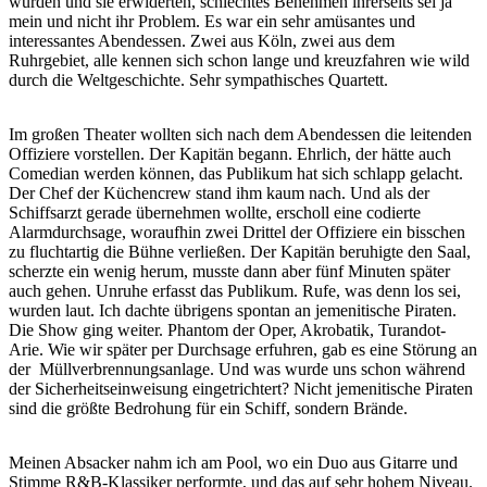
würden und sie erwiderten, schlechtes Benehmen ihrerseits sei ja
mein und nicht ihr Problem. Es war ein sehr amüsantes und
interessantes Abendessen. Zwei aus Köln, zwei aus dem
Ruhrgebiet, alle kennen sich schon lange und kreuzfahren wie wild
durch die Weltgeschichte. Sehr sympathisches Quartett.
Im großen Theater wollten sich nach dem Abendessen die leitenden
Offiziere vorstellen. Der Kapitän begann. Ehrlich, der hätte auch
Comedian werden können, das Publikum hat sich schlapp gelacht.
Der Chef der Küchencrew stand ihm kaum nach. Und als der
Schiffsarzt gerade übernehmen wollte, erscholl eine codierte
Alarmdurchsage, woraufhin zwei Drittel der Offiziere ein bisschen
zu fluchtartig die Bühne verließen. Der Kapitän beruhigte den Saal,
scherzte ein wenig herum, musste dann aber fünf Minuten später
auch gehen. Unruhe erfasst das Publikum. Rufe, was denn los sei,
wurden laut. Ich dachte übrigens spontan an jemenitische Piraten.
Die Show ging weiter. Phantom der Oper, Akrobatik, Turandot-
Arie. Wie wir später per Durchsage erfuhren, gab es eine Störung an
der Müllverbrennungsanlage. Und was wurde uns schon während
der Sicherheitseinweisung eingetrichtert? Nicht jemenitische Piraten
sind die größte Bedrohung für ein Schiff, sondern Brände.
Meinen Absacker nahm ich am Pool, wo ein Duo aus Gitarre und
Stimme R&B-Klassiker performte, und das auf sehr hohem Niveau.