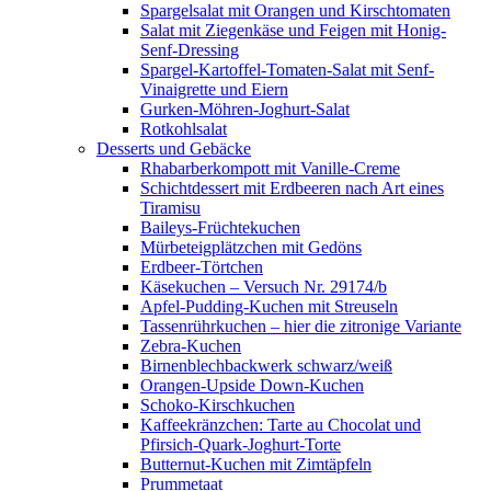
Spargelsalat mit Orangen und Kirschtomaten
Salat mit Ziegenkäse und Feigen mit Honig-
Senf-Dressing
Spargel-Kartoffel-Tomaten-Salat mit Senf-
Vinaigrette und Eiern
Gurken-Möhren-Joghurt-Salat
Rotkohlsalat
Desserts und Gebäcke
Rhabarberkompott mit Vanille-Creme
Schichtdessert mit Erdbeeren nach Art eines
Tiramisu
Baileys-Früchtekuchen
Mürbeteigplätzchen mit Gedöns
Erdbeer-Törtchen
Käsekuchen – Versuch Nr. 29174/b
Apfel-Pudding-Kuchen mit Streuseln
Tassenrührkuchen – hier die zitronige Variante
Zebra-Kuchen
Birnenblechbackwerk schwarz/weiß
Orangen-Upside Down-Kuchen
Schoko-Kirschkuchen
Kaffeekränzchen: Tarte au Chocolat und
Pfirsich-Quark-Joghurt-Torte
Butternut-Kuchen mit Zimtäpfeln
Prummetaat