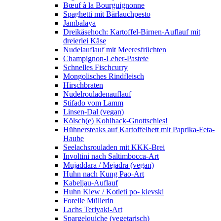
Bœuf à la Bourguignonne
Spaghetti mit Bärlauchpesto
Jambalaya
Dreikäsehoch: Kartoffel-Birnen-Auflauf mit
dreierlei Käse
Nudelauflauf mit Meeresfrüchten
Champignon-Leber-Pastete
Schnelles Fischcurry
Mongolisches Rindfleisch
Hirschbraten
Nudelrouladenauflauf
Stifado vom Lamm
Linsen-Dal (vegan)
Kölsch(e) Kohlhack-Gnottschies!
Hühnersteaks auf Kartoffelbett mit Paprika-Feta-
Haube
Seelachsrouladen mit KKK-Brei
Involtini nach Saltimbocca-Art
Mujaddara / Mejadra (vegan)
Huhn nach Kung Pao-Art
Kabeljau-Auflauf
Huhn Kiew / Kotleti po- kievski
Forelle Müllerin
Lachs Teriyaki-Art
Spargelquiche (vegetarisch)