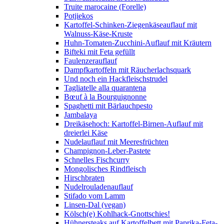
Truite marocaine (Forelle)
Potjiekos
Kartoffel-Schinken-Ziegenkäseauflauf mit
Walnuss-Käse-Kruste
Huhn-Tomaten-Zucchini-Auflauf mit Kräutern
Bifteki mit Feta gefüllt
Faulenzerauflauf
Dampfkartoffeln mit Räucherlachsquark
Und noch ein Hackfleischstrudel
Tagliatelle alla quarantena
Bœuf à la Bourguignonne
Spaghetti mit Bärlauchpesto
Jambalaya
Dreikäsehoch: Kartoffel-Birnen-Auflauf mit
dreierlei Käse
Nudelauflauf mit Meeresfrüchten
Champignon-Leber-Pastete
Schnelles Fischcurry
Mongolisches Rindfleisch
Hirschbraten
Nudelrouladenauflauf
Stifado vom Lamm
Linsen-Dal (vegan)
Kölsch(e) Kohlhack-Gnottschies!
Hühnersteaks auf Kartoffelbett mit Paprika-Feta-