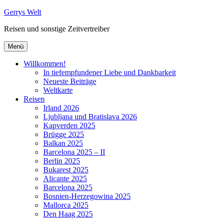
Zum
Gerrys Welt
Inhalt
Reisen und sonstige Zeitvertreiber
springen
Menü
Willkommen!
In tiefempfundener Liebe und Dankbarkeit
Neueste Beiträge
Weltkarte
Reisen
Irland 2026
Ljubljana und Bratislava 2026
Kapverden 2025
Brügge 2025
Balkan 2025
Barcelona 2025 – II
Berlin 2025
Bukarest 2025
Alicante 2025
Barcelona 2025
Bosnien-Herzegowina 2025
Mallorca 2025
Den Haag 2025