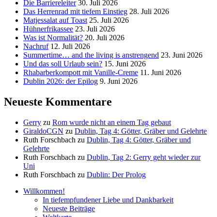
Die Barriereleiter
30. Juli 2026
Das Herrenrad mit tiefem Einstieg
28. Juli 2026
Matjessalat auf Toast
25. Juli 2026
Hühnerfrikassee
23. Juli 2026
Was ist Normalität?
20. Juli 2026
Nachruf
12. Juli 2026
Summertime… and the living is anstrengend
23. Juni 2026
Und das soll Urlaub sein?
15. Juni 2026
Rhabarberkompott mit Vanille-Creme
11. Juni 2026
Dublin 2026: der Epilog
9. Juni 2026
Neueste Kommentare
Gerry
zu
Rom wurde nicht an einem Tag gebaut
GiraldoCGN
zu
Dublin, Tag 4: Götter, Gräber und Gelehrte
Ruth Forschbach
zu
Dublin, Tag 4: Götter, Gräber und
Gelehrte
Ruth Forschbach
zu
Dublin, Tag 2: Gerry geht wieder zur
Uni
Ruth Forschbach
zu
Dublin: Der Prolog
Willkommen!
In tiefempfundener Liebe und Dankbarkeit
Neueste Beiträge