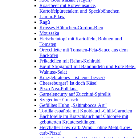
Roastbeef mit Rotweinsauce,
Kartoffelpüreetalern und Speckböhnchen
Lamm-Pilaw
Ragù
Krosses Hähnchen-Cordon-Bleu
Moussaka
Fleischeintopf mit Kartoffeln, Bohnen und
Tomaten
Orecchiette mit Tomaten-Feta-Sauce aus dem
Backofen
Frikadellen mit Rahm-Kohlrabi
Bœuf Stroganoff mit Bandnudeln und Rote Bete-
Walnuss-Salat
Kurzgebratenes – ist teuer besser?
Cheeseburger? Ist doch Käse!
Pizza Nea-Pollitana
Garnelencurry auf Zucchini-Spirellis
Szegediner Gulasch
Gefülltes Huhn „Saltimbocca-Art“
Tortilla española mit Knoblauch-Chili-Garnelen
Bachforelle im Bratschlauch auf Chicorée mit
gebutterten Kräuterseitlingen
Herzhafter Low-carb-Wrap – ohne Mehl (Low-
carb-Pizza)