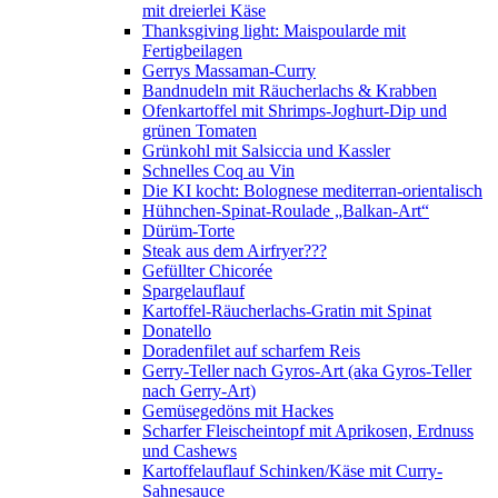
mit dreierlei Käse
Thanksgiving light: Maispoularde mit
Fertigbeilagen
Gerrys Massaman-Curry
Bandnudeln mit Räucherlachs & Krabben
Ofenkartoffel mit Shrimps-Joghurt-Dip und
grünen Tomaten
Grünkohl mit Salsiccia und Kassler
Schnelles Coq au Vin
Die KI kocht: Bolognese mediterran-orientalisch
Hühnchen-Spinat-Roulade „Balkan-Art“
Dürüm-Torte
Steak aus dem Airfryer???
Gefüllter Chicorée
Spargelauflauf
Kartoffel-Räucherlachs-Gratin mit Spinat
Donatello
Doradenfilet auf scharfem Reis
Gerry-Teller nach Gyros-Art (aka Gyros-Teller
nach Gerry-Art)
Gemüsegedöns mit Hackes
Scharfer Fleischeintopf mit Aprikosen, Erdnuss
und Cashews
Kartoffelauflauf Schinken/Käse mit Curry-
Sahnesauce