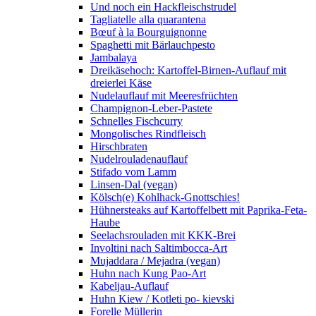
Und noch ein Hackfleischstrudel
Tagliatelle alla quarantena
Bœuf à la Bourguignonne
Spaghetti mit Bärlauchpesto
Jambalaya
Dreikäsehoch: Kartoffel-Birnen-Auflauf mit
dreierlei Käse
Nudelauflauf mit Meeresfrüchten
Champignon-Leber-Pastete
Schnelles Fischcurry
Mongolisches Rindfleisch
Hirschbraten
Nudelrouladenauflauf
Stifado vom Lamm
Linsen-Dal (vegan)
Kölsch(e) Kohlhack-Gnottschies!
Hühnersteaks auf Kartoffelbett mit Paprika-Feta-
Haube
Seelachsrouladen mit KKK-Brei
Involtini nach Saltimbocca-Art
Mujaddara / Mejadra (vegan)
Huhn nach Kung Pao-Art
Kabeljau-Auflauf
Huhn Kiew / Kotleti po- kievski
Forelle Müllerin