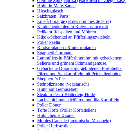
Gefüllte Spitzpaprika (Hackfleisch / Ziegenkäse)
Huhn in Mafé-Sauce
Hirschgulasch
Salzbraten „Paris“
Ente à l’orange (et des pommes de terre)
Kaninchenkeulen in Rotweinsauce mit
Pellkartoffelspalten und Möhren
Kikok-Schenkel an Pfifferlingszwiebeln
Poller Paella
Rindsrouladen / Rinderrouladen
Spaghetti Coronara
Lammfilets in Pfifferlingrahm mit gebackenem
Sellerie und grünem Schmandgemüse.
Gebackene Dorade mit gebratenen Portobello-
Pilzen und Salzkartoffeln mit Petersilienbutter
Shepherd`s Pie
Steinpilzrisotto (vegetarisch)
Huhn auf Gemüsebett
Steak in Pesto-Blätterteig-Hülle
Lachs mit bunten Möhren und lila Kartoffeln
Poller Döner
Töfte Köfte (Poller Köftadellen)
Hühnchen süß-sauer
Moules Cancale (bretonische Muscheln)
Poller Herbstrollen