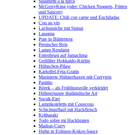
Spaghetti a la turca
McGerryKing (oder: Chicken Nuggets, Fritten
und Saucen)
UPDATE: Chili con carne und Enchiladas
Coq au vin
Lachsquiche mit Spinat
Lasagna
Pute in Blätterteig
Persischer Reis
Lamm Rendang
Entenbrust auf Jamachma
Gefüllter Hokkaido-Kürbis
Hühnchen-Pilaw
Kartoffel-Feta-Gratin
Marinierte Hühnerhaxen mit Curryreis
Pastitio
Börek – als Frühlingsrolle verkleidet
Hühnersuppe thailändische Art
Sucuk-Eier
Lammkoteletts mit Couscous
Schichtauflauf mit Hackfleisch
Kritharaki
Todo sobre mi Hackbraten
Madras-Curry
Huhn in Erdnuss-Kokos-Sauce