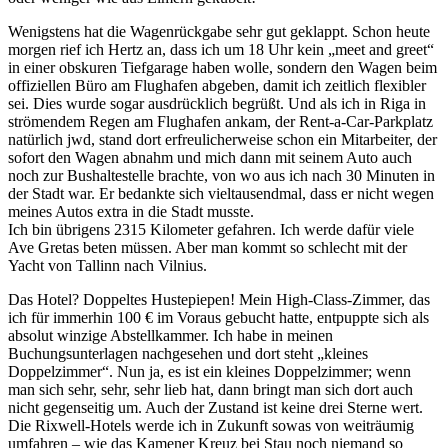
Wenigstens hat die Wagenrückgabe sehr gut geklappt. Schon heute
morgen rief ich Hertz an, dass ich um 18 Uhr kein „meet and greet“
in einer obskuren Tiefgarage haben wolle, sondern den Wagen beim
offiziellen Büro am Flughafen abgeben, damit ich zeitlich flexibler
sei. Dies wurde sogar ausdrücklich begrüßt. Und als ich in Riga in
strömendem Regen am Flughafen ankam, der Rent-a-Car-Parkplatz
natürlich jwd, stand dort erfreulicherweise schon ein Mitarbeiter, der
sofort den Wagen abnahm und mich dann mit seinem Auto auch
noch zur Bushaltestelle brachte, von wo aus ich nach 30 Minuten in
der Stadt war. Er bedankte sich vieltausendmal, dass er nicht wegen
meines Autos extra in die Stadt musste.
Ich bin übrigens 2315 Kilometer gefahren. Ich werde dafür viele
Ave Gretas beten müssen. Aber man kommt so schlecht mit der
Yacht von Tallinn nach Vilnius.
Das Hotel? Doppeltes Hustepiepen! Mein High-Class-Zimmer, das
ich für immerhin 100 € im Voraus gebucht hatte, entpuppte sich als
absolut winzige Abstellkammer. Ich habe in meinen
Buchungsunterlagen nachgesehen und dort steht „kleines
Doppelzimmer“. Nun ja, es ist ein kleines Doppelzimmer; wenn
man sich sehr, sehr, sehr lieb hat, dann bringt man sich dort auch
nicht gegenseitig um. Auch der Zustand ist keine drei Sterne wert.
Die Rixwell-Hotels werde ich in Zukunft sowas von weiträumig
umfahren – wie das Kamener Kreuz bei Stau noch niemand so