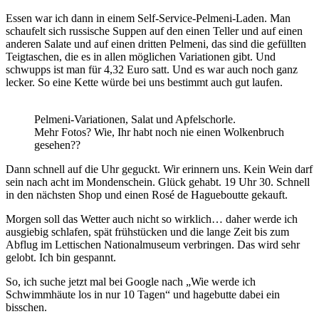
Essen war ich dann in einem Self-Service-Pelmeni-Laden. Man
schaufelt sich russische Suppen auf den einen Teller und auf einen
anderen Salate und auf einen dritten Pelmeni, das sind die gefüllten
Teigtaschen, die es in allen möglichen Variationen gibt. Und
schwupps ist man für 4,32 Euro satt. Und es war auch noch ganz
lecker. So eine Kette würde bei uns bestimmt auch gut laufen.
Pelmeni-Variationen, Salat und Apfelschorle.
Mehr Fotos? Wie, Ihr habt noch nie einen Wolkenbruch
gesehen??
Dann schnell auf die Uhr geguckt. Wir erinnern uns. Kein Wein darf
sein nach acht im Mondenschein. Glück gehabt. 19 Uhr 30. Schnell
in den nächsten Shop und einen Rosé de Hagueboutte gekauft.
Morgen soll das Wetter auch nicht so wirklich… daher werde ich
ausgiebig schlafen, spät frühstücken und die lange Zeit bis zum
Abflug im Lettischen Nationalmuseum verbringen. Das wird sehr
gelobt. Ich bin gespannt.
So, ich suche jetzt mal bei Google nach „Wie werde ich
Schwimmhäute los in nur 10 Tagen“ und hagebutte dabei ein
bisschen.