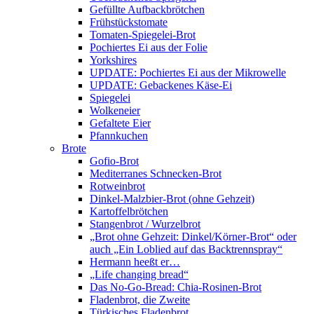
Gefüllte Aufbackbrötchen
Frühstückstomate
Tomaten-Spiegelei-Brot
Pochiertes Ei aus der Folie
Yorkshires
UPDATE: Pochiertes Ei aus der Mikrowelle
UPDATE: Gebackenes Käse-Ei
Spiegelei
Wolkeneier
Gefaltete Eier
Pfannkuchen
Brote
Gofio-Brot
Mediterranes Schnecken-Brot
Rotweinbrot
Dinkel-Malzbier-Brot (ohne Gehzeit)
Kartoffelbrötchen
Stangenbrot / Wurzelbrot
„Brot ohne Gehzeit: Dinkel/Körner-Brot“ oder
auch „Ein Loblied auf das Backtrennspray“
Hermann heeßt er…
„Life changing bread“
Das No-Go-Bread: Chia-Rosinen-Brot
Fladenbrot, die Zweite
Türkisches Fladenbrot