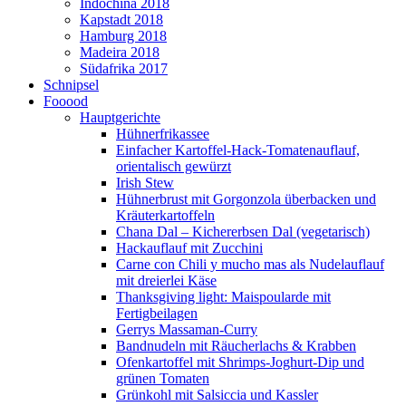
Indochina 2018
Kapstadt 2018
Hamburg 2018
Madeira 2018
Südafrika 2017
Schnipsel
Fooood
Hauptgerichte
Hühnerfrikassee
Einfacher Kartoffel-Hack-Tomatenauflauf,
orientalisch gewürzt
Irish Stew
Hühnerbrust mit Gorgonzola überbacken und
Kräuterkartoffeln
Chana Dal – Kichererbsen Dal (vegetarisch)
Hackauflauf mit Zucchini
Carne con Chili y mucho mas als Nudelauflauf
mit dreierlei Käse
Thanksgiving light: Maispoularde mit
Fertigbeilagen
Gerrys Massaman-Curry
Bandnudeln mit Räucherlachs & Krabben
Ofenkartoffel mit Shrimps-Joghurt-Dip und
grünen Tomaten
Grünkohl mit Salsiccia und Kassler