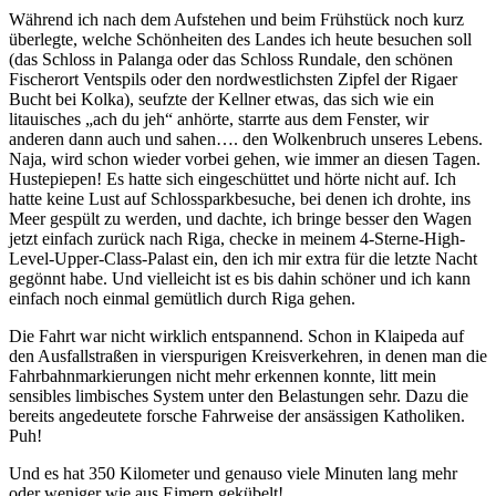
Während ich nach dem Aufstehen und beim Frühstück noch kurz
überlegte, welche Schönheiten des Landes ich heute besuchen soll
(das Schloss in Palanga oder das Schloss Rundale, den schönen
Fischerort Ventspils oder den nordwestlichsten Zipfel der Rigaer
Bucht bei Kolka), seufzte der Kellner etwas, das sich wie ein
litauisches „ach du jeh“ anhörte, starrte aus dem Fenster, wir
anderen dann auch und sahen…. den Wolkenbruch unseres Lebens.
Naja, wird schon wieder vorbei gehen, wie immer an diesen Tagen.
Hustepiepen! Es hatte sich eingeschüttet und hörte nicht auf. Ich
hatte keine Lust auf Schlossparkbesuche, bei denen ich drohte, ins
Meer gespült zu werden, und dachte, ich bringe besser den Wagen
jetzt einfach zurück nach Riga, checke in meinem 4-Sterne-High-
Level-Upper-Class-Palast ein, den ich mir extra für die letzte Nacht
gegönnt habe. Und vielleicht ist es bis dahin schöner und ich kann
einfach noch einmal gemütlich durch Riga gehen.
Die Fahrt war nicht wirklich entspannend. Schon in Klaipeda auf
den Ausfallstraßen in vierspurigen Kreisverkehren, in denen man die
Fahrbahnmarkierungen nicht mehr erkennen konnte, litt mein
sensibles limbisches System unter den Belastungen sehr. Dazu die
bereits angedeutete forsche Fahrweise der ansässigen Katholiken.
Puh!
Und es hat 350 Kilometer und genauso viele Minuten lang mehr
oder weniger wie aus Eimern gekübelt!