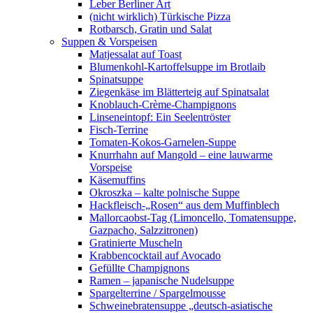
Leber Berliner Art
(nicht wirklich) Türkische Pizza
Rotbarsch, Gratin und Salat
Suppen & Vorspeisen
Matjessalat auf Toast
Blumenkohl-Kartoffelsuppe im Brotlaib
Spinatsuppe
Ziegenkäse im Blätterteig auf Spinatsalat
Knoblauch-Crème-Champignons
Linseneintopf: Ein Seelentröster
Fisch-Terrine
Tomaten-Kokos-Garnelen-Suppe
Knurrhahn auf Mangold – eine lauwarme
Vorspeise
Käsemuffins
Okroszka – kalte polnische Suppe
Hackfleisch-„Rosen“ aus dem Muffinblech
Mallorcaobst-Tag (Limoncello, Tomatensuppe,
Gazpacho, Salzzitronen)
Gratinierte Muscheln
Krabbencocktail auf Avocado
Gefüllte Champignons
Ramen – japanische Nudelsuppe
Spargelterrine / Spargelmousse
Schweinebratensuppe „deutsch-asiatische