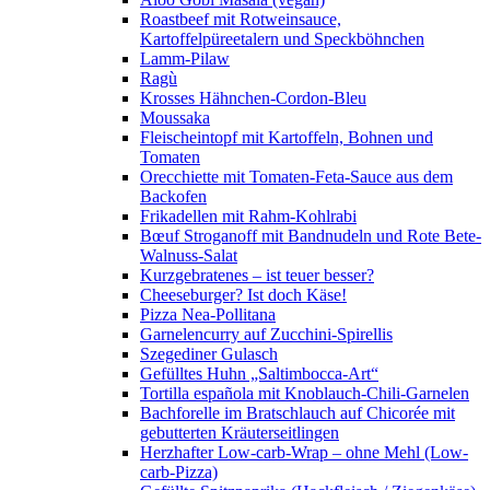
Roastbeef mit Rotweinsauce,
Kartoffelpüreetalern und Speckböhnchen
Lamm-Pilaw
Ragù
Krosses Hähnchen-Cordon-Bleu
Moussaka
Fleischeintopf mit Kartoffeln, Bohnen und
Tomaten
Orecchiette mit Tomaten-Feta-Sauce aus dem
Backofen
Frikadellen mit Rahm-Kohlrabi
Bœuf Stroganoff mit Bandnudeln und Rote Bete-
Walnuss-Salat
Kurzgebratenes – ist teuer besser?
Cheeseburger? Ist doch Käse!
Pizza Nea-Pollitana
Garnelencurry auf Zucchini-Spirellis
Szegediner Gulasch
Gefülltes Huhn „Saltimbocca-Art“
Tortilla española mit Knoblauch-Chili-Garnelen
Bachforelle im Bratschlauch auf Chicorée mit
gebutterten Kräuterseitlingen
Herzhafter Low-carb-Wrap – ohne Mehl (Low-
carb-Pizza)