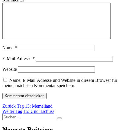
Name
*
E-Mail-Adresse
*
Website
Name, E-Mail-Adresse und Website in diesem Browser für
meinen nächsten Kommentar speichern.
Beitragsnavigation
Vorheriger
Zurück
Tag 13: Memelland
Nächster
Beitrag:
Weiter
Tag 15: Und Tschüss
Suchen
Beitrag:
Suchen
nach:
Neueste Beiträge