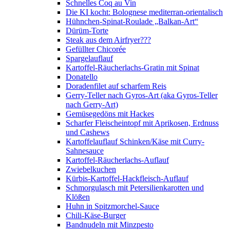
Schnelles Coq au Vin
Die KI kocht: Bolognese mediterran-orientalisch
Hühnchen-Spinat-Roulade „Balkan-Art“
Dürüm-Torte
Steak aus dem Airfryer???
Gefüllter Chicorée
Spargelauflauf
Kartoffel-Räucherlachs-Gratin mit Spinat
Donatello
Doradenfilet auf scharfem Reis
Gerry-Teller nach Gyros-Art (aka Gyros-Teller
nach Gerry-Art)
Gemüsegedöns mit Hackes
Scharfer Fleischeintopf mit Aprikosen, Erdnuss
und Cashews
Kartoffelauflauf Schinken/Käse mit Curry-
Sahnesauce
Kartoffel-Räucherlachs-Auflauf
Zwiebelkuchen
Kürbis-Kartoffel-Hackfleisch-Auflauf
Schmorgulasch mit Petersilienkarotten und
Klößen
Huhn in Spitzmorchel-Sauce
Chili-Käse-Burger
Bandnudeln mit Minzpesto