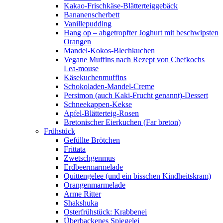
Kakao-Frischkäse-Blätterteiggebäck
Bananenscherbett
Vanillepudding
Hang op – abgetropfter Joghurt mit beschwipsten
Orangen
Mandel-Kokos-Blechkuchen
Vegane Muffins nach Rezept von Chefkochs
Lea-mouse
Käsekuchenmuffins
Schokoladen-Mandel-Creme
Persimon (auch Kaki-Frucht genannt)-Dessert
Schneekappen-Kekse
Apfel-Blätterteig-Rosen
Bretonischer Eierkuchen (Far breton)
Frühstück
Gefüllte Brötchen
Frittata
Zwetschgenmus
Erdbeermarmelade
Quittengelee (und ein bisschen Kindheitskram)
Orangenmarmelade
Arme Ritter
Shakshuka
Osterfrühstück: Krabbenei
Überbackenes Spiegelei