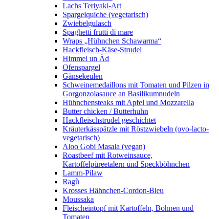
Lachs Teriyaki-Art
Spargelquiche (vegetarisch)
Zwiebelgulasch
Spaghetti frutti di mare
Wraps „Hühnchen Schawarma“
Hackfleisch-Käse-Strudel
Himmel un Äd
Ofenspargel
Gänsekeulen
Schweinemedaillons mit Tomaten und Pilzen in
Gorgonzolasauce an Basilikumnudeln
Hühnchensteaks mit Apfel und Mozzarella
Butter chicken / Butterhuhn
Hackfleischstrudel geschichtet
Kräuterkässpätzle mit Röstzwiebeln (ovo-lacto-
vegetarisch)
Aloo Gobi Masala (vegan)
Roastbeef mit Rotweinsauce,
Kartoffelpüreetalern und Speckböhnchen
Lamm-Pilaw
Ragù
Krosses Hähnchen-Cordon-Bleu
Moussaka
Fleischeintopf mit Kartoffeln, Bohnen und
Tomaten