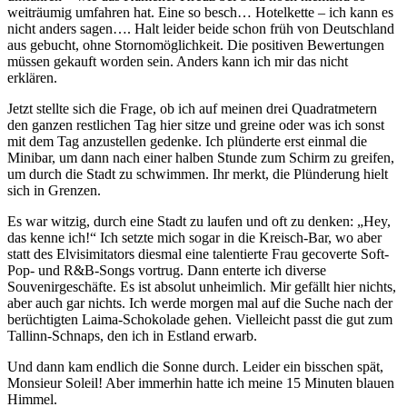
weiträumig umfahren hat. Eine so besch… Hotelkette – ich kann es
nicht anders sagen…. Halt leider beide schon früh von Deutschland
aus gebucht, ohne Stornomöglichkeit. Die positiven Bewertungen
müssen gekauft worden sein. Anders kann ich mir das nicht
erklären.
Jetzt stellte sich die Frage, ob ich auf meinen drei Quadratmetern
den ganzen restlichen Tag hier sitze und greine oder was ich sonst
mit dem Tag anzustellen gedenke. Ich plünderte erst einmal die
Minibar, um dann nach einer halben Stunde zum Schirm zu greifen,
um durch die Stadt zu schwimmen. Ihr merkt, die Plünderung hielt
sich in Grenzen.
Es war witzig, durch eine Stadt zu laufen und oft zu denken: „Hey,
das kenne ich!“ Ich setzte mich sogar in die Kreisch-Bar, wo aber
statt des Elvisimitators diesmal eine talentierte Frau gecoverte Soft-
Pop- und R&B-Songs vortrug. Dann enterte ich diverse
Souvenirgeschäfte. Es ist absolut unheimlich. Mir gefällt hier nichts,
aber auch gar nichts. Ich werde morgen mal auf die Suche nach der
berüchtigten Laima-Schokolade gehen. Vielleicht passt die gut zum
Tallinn-Schnaps, den ich in Estland erwarb.
Und dann kam endlich die Sonne durch. Leider ein bisschen spät,
Monsieur Soleil! Aber immerhin hatte ich meine 15 Minuten blauen
Himmel.