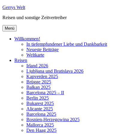
Zum
Gerrys Welt
Inhalt
Reisen und sonstige Zeitvertreiber
springen
Menü
Willkommen!
In tiefempfundener Liebe und Dankbarkeit
Neueste Beiträge
Weltkarte
Reisen
Irland 2026
Ljubljana und Bratislava 2026
Kapverden 2025
Brügge 2025
Balkan 2025
Barcelona 2025 – II
Berlin 2025
Bukarest 2025
Alicante 2025
Barcelona 2025
Bosnien-Herzegowina 2025
Mallorca 2025
Den Haag 2025