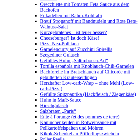
Orecchiette mit Tomaten-Feta-Sauce aus dem
Backofen
Frikadellen mit Rahm-Kohlrabi
Bœuf Stroganoff mit Bandnudeln und Rote Bete-
Walnuss-Salat
Kurzgebratenes – ist teuer besser?
Cheeseburger? Ist doch Käse!
Pizza Nea-Pollitana
Garnelencurry auf Zucchini-Spirellis
Szegediner Gulasch
Gefülltes Huhn „Saltimbocca-Art“
Tortilla española mit Knoblauch-Chili-Garnelen
Bachforelle im Bratschlauch auf Chicorée mit
gebutterten Kräuterseitlingen
Herzhafter Low-carb-Wrap – ohne Mehl (Low-
carb-Pizza)
Gefüllte Spitzpaprika (Hackfleisch / Ziegenkäse)
Huhn in Mafé-Sauce
Hirschgulasch
Salzbraten „Paris“
Ente à l’orange (et des pommes de terre)
Kaninchenkeulen in Rotweinsauce mit
Pellkartoffelspalten und Möhren
Kikok-Schenkel an Pfifferlingszwiebeln
Poller Paella