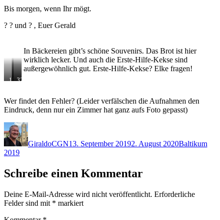
Bis morgen, wenn Ihr mögt.
? ? und ? , Euer Gerald
In Bäckereien gibt’s schöne Souvenirs. Das Brot ist hier
wirklich lecker. Und auch die Erste-Hilfe-Kekse sind
außergewöhnlich gut. Erste-Hilfe-Kekse? Elke fragen!
100
75
32
Euro
Euro
Euro
Wer findet den Fehler? (Leider verfälschen die Aufnahmen den
Eindruck, denn nur ein Zimmer hat ganz aufs Foto gepasst)
Autor
Veröffentlicht
Kategorien
am
GiraldoCGN
13. September 2019
2. August 2020
Baltikum
2019
Schreibe einen Kommentar
Deine E-Mail-Adresse wird nicht veröffentlicht.
Erforderliche
Felder sind mit
*
markiert
Kommentar
*