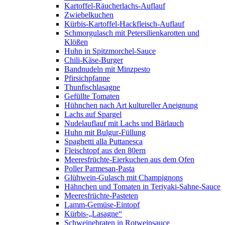
Kartoffel-Räucherlachs-Auflauf
Zwiebelkuchen
Kürbis-Kartoffel-Hackfleisch-Auflauf
Schmorgulasch mit Petersilienkarotten und
Klößen
Huhn in Spitzmorchel-Sauce
Chili-Käse-Burger
Bandnudeln mit Minzpesto
Pfirsichpfanne
Thunfischlasagne
Gefüllte Tomaten
Hühnchen nach Art kultureller Aneignung
Lachs auf Spargel
Nudelauflauf mit Lachs und Bärlauch
Huhn mit Bulgur-Füllung
Spaghetti alla Puttanesca
Fleischtopf aus den 80ern
Meeresfrüchte-Eierkuchen aus dem Ofen
Poller Parmesan-Pasta
Glühwein-Gulasch mit Champignons
Hähnchen und Tomaten in Teriyaki-Sahne-Sauce
Meeresfrüchte-Pasteten
Lamm-Gemüse-Eintopf
Kürbis-„Lasagne“
Schweinebraten in Rotweinsauce