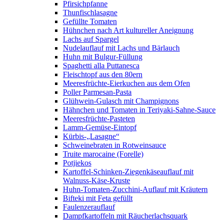
Pfirsichpfanne
Thunfischlasagne
Gefüllte Tomaten
Hühnchen nach Art kultureller Aneignung
Lachs auf Spargel
Nudelauflauf mit Lachs und Bärlauch
Huhn mit Bulgur-Füllung
Spaghetti alla Puttanesca
Fleischtopf aus den 80ern
Meeresfrüchte-Eierkuchen aus dem Ofen
Poller Parmesan-Pasta
Glühwein-Gulasch mit Champignons
Hähnchen und Tomaten in Teriyaki-Sahne-Sauce
Meeresfrüchte-Pasteten
Lamm-Gemüse-Eintopf
Kürbis-„Lasagne“
Schweinebraten in Rotweinsauce
Truite marocaine (Forelle)
Potjiekos
Kartoffel-Schinken-Ziegenkäseauflauf mit
Walnuss-Käse-Kruste
Huhn-Tomaten-Zucchini-Auflauf mit Kräutern
Bifteki mit Feta gefüllt
Faulenzerauflauf
Dampfkartoffeln mit Räucherlachsquark