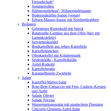
Freundschaft“
Sommerrollen
Hühnernudeltopf / Hühnernudelsuppe
Butternutkürbis-Suppe (vegan)
Erbsen-Mango-Suppe mit Nordseekrabben
Beilagen
Gebratener Rosenkohl mit Speck
Ratatouille-Gemüse aus dem Ofen (hier mit
Lammkoteletts)
Serviettenknödel
Bratkartoffeln aus rohen Kartoffeln
Kartoffeltörtchen
Ofenkartoffel mit Kräuterquark
Seidenklöße / Kartoffelklöße
Apfel-Rotkohl
Kartoffelgratin
Karamellisierte Zwiebeln
Salate
Kartoffel-Matjes-Salat
Rote-Bete-Carpaccio mit Feta, Cashew-Kernen
und Apfel
Salade Olivier
Salade Niçoise
Wassermelonensalat mit asiatischem Dressing
Chicorée-Orangen-Apfel-Salat