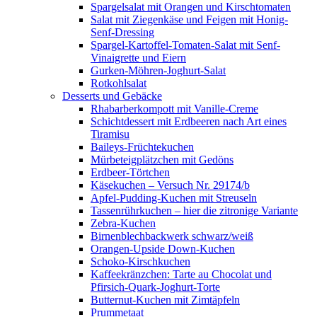
Spargelsalat mit Orangen und Kirschtomaten
Salat mit Ziegenkäse und Feigen mit Honig-
Senf-Dressing
Spargel-Kartoffel-Tomaten-Salat mit Senf-
Vinaigrette und Eiern
Gurken-Möhren-Joghurt-Salat
Rotkohlsalat
Desserts und Gebäcke
Rhabarberkompott mit Vanille-Creme
Schichtdessert mit Erdbeeren nach Art eines
Tiramisu
Baileys-Früchtekuchen
Mürbeteigplätzchen mit Gedöns
Erdbeer-Törtchen
Käsekuchen – Versuch Nr. 29174/b
Apfel-Pudding-Kuchen mit Streuseln
Tassenrührkuchen – hier die zitronige Variante
Zebra-Kuchen
Birnenblechbackwerk schwarz/weiß
Orangen-Upside Down-Kuchen
Schoko-Kirschkuchen
Kaffeekränzchen: Tarte au Chocolat und
Pfirsich-Quark-Joghurt-Torte
Butternut-Kuchen mit Zimtäpfeln
Prummetaat