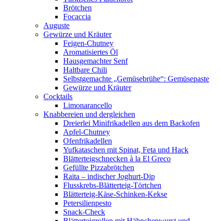
Brötchen
Focaccia
Auguste
Gewürze und Kräuter
Feigen-Chutney
Aromatisiertes Öl
Hausgemachter Senf
Haltbare Chili
Selbstgemachte „Gemüsebrühe“: Gemüsepaste
Gewürze und Kräuter
Cocktails
Limonarancello
Knabbereien und dergleichen
Dreierlei Minifrikadellen aus dem Backofen
Apfel-Chutney
Ofenfrikadellen
Yufkataschen mit Spinat, Feta und Hack
Blätterteigschnecken à la El Greco
Gefüllte Pizzabrötchen
Raita – indischer Joghurt-Dip
Flusskrebs-Blätterteig-Törtchen
Blätterteig-Käse-Schinken-Kekse
Petersilienpesto
Snack-Check
Blätterteigrollen mit Hähnchenwurst und