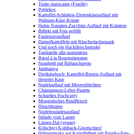
Truite marocaine (Forelle)
Potjiekos
Kartoffel-Schinken-Ziegenkäseauflauf mit
Walnuss-Käse-Kruste
Huhn-Tomaten-Zucchini-Auflauf mit Kräutern
Bifteki mit Feta gefüllt
Faulenzerauflauf
Dampfkartoffeln mit Räucherlachsquark
Und noch ein Hackfleischstrudel
Tagliatelle alla quarantena
Bœuf à la Bourguignonne
Spaghetti mit Bärlauchpesto
Jambalaya
Dreikäsehoch: Kartoffel-Birnen-Auflauf mit
dreierlei Käse
Nudelauflauf mit Meeresfrüchten
Champignon-Leber-Pastete
Schnelles Fischcurry
Mongolisches Rindfleisch
Hirschbraten
Nudelrouladenauflauf
Stifado vom Lamm
Linsen-Dal (vegan)
Kölsch(e) Kohlhack-Gnottschies!
Hühnersteaks auf Kartoffelbett mit Paprika-Feta-