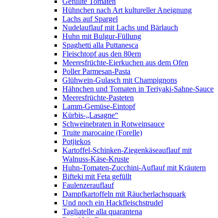
Gefüllte Tomaten
Hühnchen nach Art kultureller Aneignung
Lachs auf Spargel
Nudelauflauf mit Lachs und Bärlauch
Huhn mit Bulgur-Füllung
Spaghetti alla Puttanesca
Fleischtopf aus den 80ern
Meeresfrüchte-Eierkuchen aus dem Ofen
Poller Parmesan-Pasta
Glühwein-Gulasch mit Champignons
Hähnchen und Tomaten in Teriyaki-Sahne-Sauce
Meeresfrüchte-Pasteten
Lamm-Gemüse-Eintopf
Kürbis-„Lasagne“
Schweinebraten in Rotweinsauce
Truite marocaine (Forelle)
Potjiekos
Kartoffel-Schinken-Ziegenkäseauflauf mit
Walnuss-Käse-Kruste
Huhn-Tomaten-Zucchini-Auflauf mit Kräutern
Bifteki mit Feta gefüllt
Faulenzerauflauf
Dampfkartoffeln mit Räucherlachsquark
Und noch ein Hackfleischstrudel
Tagliatelle alla quarantena