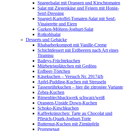
Spargelsalat mit Orangen und Kirschtomaten
Salat mit Ziegenkäse und Feigen mit Honig-
Senf-Dressing
Spargel-Kartoffel-Tomaten-Salat mit Senf-
Vinaigrette und Eiern
Gurken-Möhren-Joghurt-Salat
Rotkohlsalat
Desserts und Gebäcke
Rhabarberkompott mit Vanille-Creme
Schichtdessert mit Erdbeeren nach Art eines
Tiramisu
Baileys-Früchtekuchen
Mürbeteigplätzchen mit Gedöns
Erdbeer-Törtchen
Käsekuchen – Versuch Nr. 29174/b
Apfel-Pudding-Kuchen mit Streuseln
Tassenrührkuchen – hier die zitronige Variante
Zebra-Kuchen
Birnenblechbackwerk schwarz/weiß
Orangen-Upside Down-Kuchen
Schoko-Kirschkuchen
Kaffeekränzchen: Tarte au Chocolat und
Pfirsich-Quark-Joghurt-Torte
Butternut-Kuchen mit Zimtäpfeln
Prummetaat