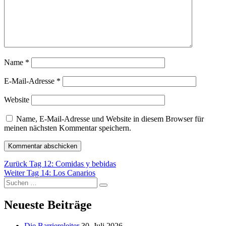
Name
*
E-Mail-Adresse
*
Website
Name, E-Mail-Adresse und Website in diesem Browser für
meinen nächsten Kommentar speichern.
Beitragsnavigation
Vorheriger
Zurück
Tag 12: Comidas y bebidas
Nächster
Beitrag:
Weiter
Tag 14: Los Canarios
Suchen
Beitrag:
Suchen
nach:
Neueste Beiträge
Die Barriereleiter
30. Juli 2026