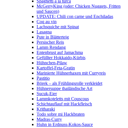
Spaghetti a la turca
McGerryKing (oder: Chicken Nuggets, Fritten
und Saucen)
UPDATE: Chili con carne und Enchiladas
Coq au vin
Lachsquiche mit Spinat
Lasagna
Pute in Blätterteig
Persischer Reis
Lamm Rendang
Entenbrust auf Jamachma
Gefüllter Hokkaido-Kürbis
Hühnchen-Pilaw
Kartoffel-Feta-Gratin
Marinierte Hühnerhaxen mit Curryreis
Pastitio
Börek – als Frühlingsrolle verkleidet
Hühnersuppe thailändische Art
Sucuk-Eier
Lammkoteletts mit Couscous
Schichtauflauf mit Hackfleisch
Kritharaki
Todo sobre mi Hackbraten
Madras-Curry
Huhn in Erdnuss-Kokos-Sauce