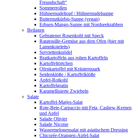
Freundschaft“
Sommerrollen
Hühnernudeltopf / Hühnernudelsuppe
Butternutkürbis-Suppe (vegan)
Erbsen-Mango-Suppe mit Nordseekrabben
Beilagen
Gebratener Rosenkohl mit Speck
Ratatouille-Gemüse aus dem Ofen (hier mit
Lammkoteletts)
Serviettenknödel
Bratkartoffeln aus rohen Kartoffeln
Kartoffeltörtchen
Ofenkartoffel mit Kräuterquark
Seidenklöße / Kartoffelklöße
Apfel-Rotkohl
Kartoffelgratin
Karamellisierte Zwiebeln
Salate
Kartoffel-Matjes-Salat
Rote-Bete-Carpaccio mit Feta, Cashew-Kernen
und Apfel
Salade Olivier
Salade Niçoise
Wassermelonensalat mit asiatischem Dressing
Chicorée-Orangen-Apfel-Salat