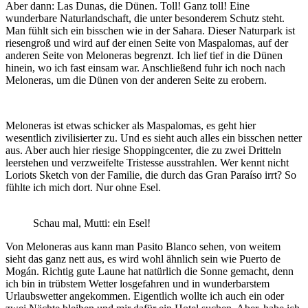
Aber dann: Las Dunas, die Dünen. Toll! Ganz toll! Eine
wunderbare Naturlandschaft, die unter besonderem Schutz steht.
Man fühlt sich ein bisschen wie in der Sahara. Dieser Naturpark ist
riesengroß und wird auf der einen Seite von Maspalomas, auf der
anderen Seite von Meloneras begrenzt. Ich lief tief in die Dünen
hinein, wo ich fast einsam war. Anschließend fuhr ich noch nach
Meloneras, um die Dünen von der anderen Seite zu erobern.
Meloneras ist etwas schicker als Maspalomas, es geht hier
wesentlich zivilisierter zu. Und es sieht auch alles ein bisschen netter
aus. Aber auch hier riesige Shoppingcenter, die zu zwei Dritteln
leerstehen und verzweifelte Tristesse ausstrahlen. Wer kennt nicht
Loriots Sketch von der Familie, die durch das Gran Paraíso irrt? So
fühlte ich mich dort. Nur ohne Esel.
Schau mal, Mutti: ein Esel!
Von Meloneras aus kann man Pasito Blanco sehen, von weitem
sieht das ganz nett aus, es wird wohl ähnlich sein wie Puerto de
Mogán. Richtig gute Laune hat natürlich die Sonne gemacht, denn
ich bin in trübstem Wetter losgefahren und in wunderbarstem
Urlaubswetter angekommen. Eigentlich wollte ich auch ein oder