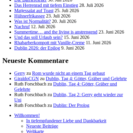
Das Herrenrad mit tiefem Einstieg
28. Juli 2026
Matjessalat auf Toast
25. Juli 2026
Hühnerfrikassee
23. Juli 2026
Was ist Normalität?
20. Juli 2026
Nachruf
12. Juli 2026
Summertime… and the living is anstrengend
23. Juni 2026
Und das soll Urlaub sein?
15. Juni 2026
Rhabarberkompott mit Vanille-Creme
11. Juni 2026
Dublin 2026: der Epilog
9. Juni 2026
Neueste Kommentare
Gerry
zu
Rom wurde nicht an einem Tag gebaut
GiraldoCGN
zu
Dublin, Tag 4: Götter, Gräber und Gelehrte
Ruth Forschbach
zu
Dublin, Tag 4: Götter, Gräber und
Gelehrte
Ruth Forschbach
zu
Dublin, Tag 2: Gerry geht wieder zur
Uni
Ruth Forschbach
zu
Dublin: Der Prolog
Willkommen!
In tiefempfundener Liebe und Dankbarkeit
Neueste Beiträge
Weltkarte