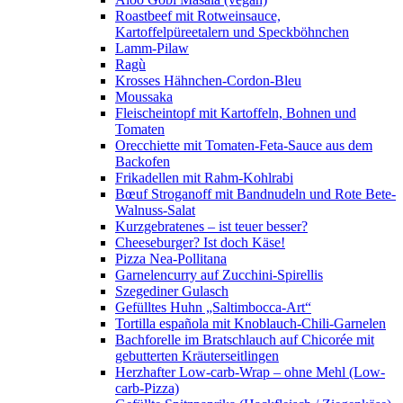
Roastbeef mit Rotweinsauce,
Kartoffelpüreetalern und Speckböhnchen
Lamm-Pilaw
Ragù
Krosses Hähnchen-Cordon-Bleu
Moussaka
Fleischeintopf mit Kartoffeln, Bohnen und
Tomaten
Orecchiette mit Tomaten-Feta-Sauce aus dem
Backofen
Frikadellen mit Rahm-Kohlrabi
Bœuf Stroganoff mit Bandnudeln und Rote Bete-
Walnuss-Salat
Kurzgebratenes – ist teuer besser?
Cheeseburger? Ist doch Käse!
Pizza Nea-Pollitana
Garnelencurry auf Zucchini-Spirellis
Szegediner Gulasch
Gefülltes Huhn „Saltimbocca-Art“
Tortilla española mit Knoblauch-Chili-Garnelen
Bachforelle im Bratschlauch auf Chicorée mit
gebutterten Kräuterseitlingen
Herzhafter Low-carb-Wrap – ohne Mehl (Low-
carb-Pizza)