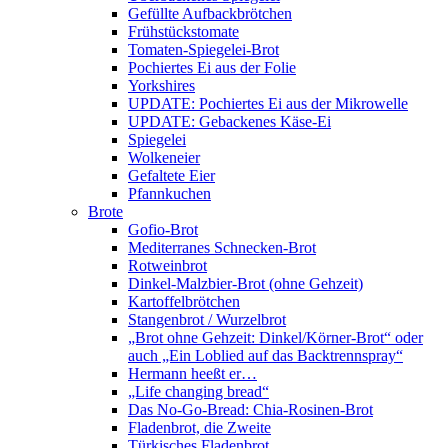
Gefüllte Aufbackbrötchen
Frühstückstomate
Tomaten-Spiegelei-Brot
Pochiertes Ei aus der Folie
Yorkshires
UPDATE: Pochiertes Ei aus der Mikrowelle
UPDATE: Gebackenes Käse-Ei
Spiegelei
Wolkeneier
Gefaltete Eier
Pfannkuchen
Brote
Gofio-Brot
Mediterranes Schnecken-Brot
Rotweinbrot
Dinkel-Malzbier-Brot (ohne Gehzeit)
Kartoffelbrötchen
Stangenbrot / Wurzelbrot
„Brot ohne Gehzeit: Dinkel/Körner-Brot“ oder
auch „Ein Loblied auf das Backtrennspray“
Hermann heeßt er…
„Life changing bread“
Das No-Go-Bread: Chia-Rosinen-Brot
Fladenbrot, die Zweite
Türkisches Fladenbrot