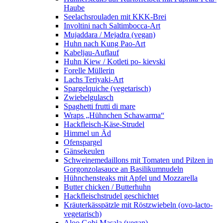
Haube
Seelachsrouladen mit KKK-Brei
Involtini nach Saltimbocca-Art
Mujaddara / Mejadra (vegan)
Huhn nach Kung Pao-Art
Kabeljau-Auflauf
Huhn Kiew / Kotleti po- kievski
Forelle Müllerin
Lachs Teriyaki-Art
Spargelquiche (vegetarisch)
Zwiebelgulasch
Spaghetti frutti di mare
Wraps „Hühnchen Schawarma“
Hackfleisch-Käse-Strudel
Himmel un Äd
Ofenspargel
Gänsekeulen
Schweinemedaillons mit Tomaten und Pilzen in
Gorgonzolasauce an Basilikumnudeln
Hühnchensteaks mit Apfel und Mozzarella
Butter chicken / Butterhuhn
Hackfleischstrudel geschichtet
Kräuterkässpätzle mit Röstzwiebeln (ovo-lacto-
vegetarisch)
Aloo Gobi Masala (vegan)