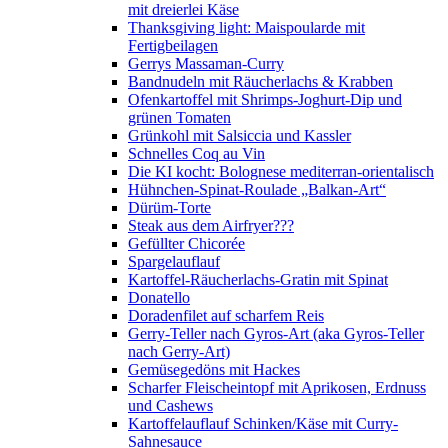
mit dreierlei Käse
Thanksgiving light: Maispoularde mit
Fertigbeilagen
Gerrys Massaman-Curry
Bandnudeln mit Räucherlachs & Krabben
Ofenkartoffel mit Shrimps-Joghurt-Dip und
grünen Tomaten
Grünkohl mit Salsiccia und Kassler
Schnelles Coq au Vin
Die KI kocht: Bolognese mediterran-orientalisch
Hühnchen-Spinat-Roulade „Balkan-Art“
Dürüm-Torte
Steak aus dem Airfryer???
Gefüllter Chicorée
Spargelauflauf
Kartoffel-Räucherlachs-Gratin mit Spinat
Donatello
Doradenfilet auf scharfem Reis
Gerry-Teller nach Gyros-Art (aka Gyros-Teller
nach Gerry-Art)
Gemüsegedöns mit Hackes
Scharfer Fleischeintopf mit Aprikosen, Erdnuss
und Cashews
Kartoffelauflauf Schinken/Käse mit Curry-
Sahnesauce