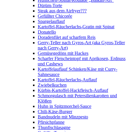
Hühnchen-Spinat-Roulade „Balkan-Art“
Dürüm-Torte
Steak aus dem Airfryer???
Gefüllter Chicorée
Spargelauflauf
Kartoffel-Räucherlachs-Gratin mit Spinat
Donatello
Doradenfilet auf scharfem Reis
Gerry-Teller nach Gyros-Art (aka Gyros-Teller
nach Gerry-Art)
Gemüsegedöns mit Hackes
Scharfer Fleischeintopf mit Aprikosen, Erdnuss
und Cashews
Kartoffelauflauf Schinken/Käse mit Curry-
Sahnesauce
Kartoffel-Räucherlachs-Auflauf
Zwiebelkuchen
Kürbis-Kartoffel-Hackfleisch-Auflauf
Schmorgulasch mit Petersilienkarotten und
Klößen
Huhn in Spitzmorchel-Sauce
Chili-Käse-Burger
Bandnudeln mit Minzpesto
Pfirsichpfanne
Thunfischlasagne