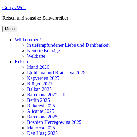
Zum
Gerrys Welt
Inhalt
Reisen und sonstige Zeitvertreiber
springen
Menü
Willkommen!
In tiefempfundener Liebe und Dankbarkeit
Neueste Beiträge
Weltkarte
Reisen
Irland 2026
Ljubljana und Bratislava 2026
Kapverden 2025
Brügge 2025
Balkan 2025
Barcelona 2025 – II
Berlin 2025
Bukarest 2025
Alicante 2025
Barcelona 2025
Bosnien-Herzegowina 2025
Mallorca 2025
Den Haag 2025