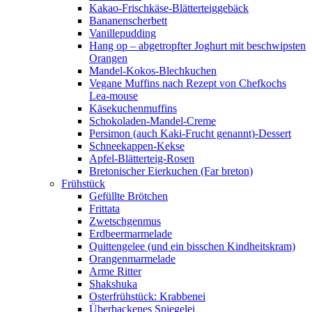
Kakao-Frischkäse-Blätterteiggebäck
Bananenscherbett
Vanillepudding
Hang op – abgetropfter Joghurt mit beschwipsten
Orangen
Mandel-Kokos-Blechkuchen
Vegane Muffins nach Rezept von Chefkochs
Lea-mouse
Käsekuchenmuffins
Schokoladen-Mandel-Creme
Persimon (auch Kaki-Frucht genannt)-Dessert
Schneekappen-Kekse
Apfel-Blätterteig-Rosen
Bretonischer Eierkuchen (Far breton)
Frühstück
Gefüllte Brötchen
Frittata
Zwetschgenmus
Erdbeermarmelade
Quittengelee (und ein bisschen Kindheitskram)
Orangenmarmelade
Arme Ritter
Shakshuka
Osterfrühstück: Krabbenei
Überbackenes Spiegelei