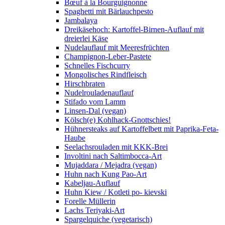
Bœuf à la Bourguignonne
Spaghetti mit Bärlauchpesto
Jambalaya
Dreikäsehoch: Kartoffel-Birnen-Auflauf mit
dreierlei Käse
Nudelauflauf mit Meeresfrüchten
Champignon-Leber-Pastete
Schnelles Fischcurry
Mongolisches Rindfleisch
Hirschbraten
Nudelrouladenauflauf
Stifado vom Lamm
Linsen-Dal (vegan)
Kölsch(e) Kohlhack-Gnottschies!
Hühnersteaks auf Kartoffelbett mit Paprika-Feta-
Haube
Seelachsrouladen mit KKK-Brei
Involtini nach Saltimbocca-Art
Mujaddara / Mejadra (vegan)
Huhn nach Kung Pao-Art
Kabeljau-Auflauf
Huhn Kiew / Kotleti po- kievski
Forelle Müllerin
Lachs Teriyaki-Art
Spargelquiche (vegetarisch)