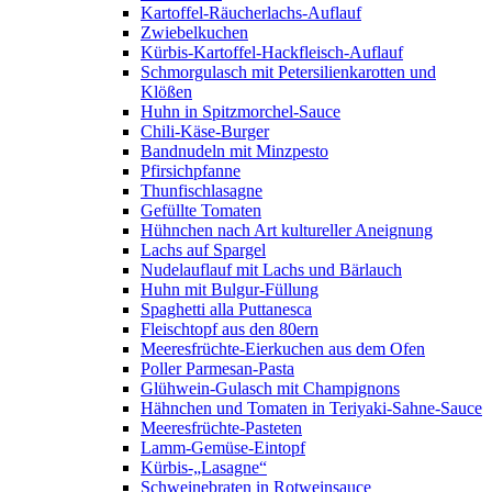
Kartoffel-Räucherlachs-Auflauf
Zwiebelkuchen
Kürbis-Kartoffel-Hackfleisch-Auflauf
Schmorgulasch mit Petersilienkarotten und
Klößen
Huhn in Spitzmorchel-Sauce
Chili-Käse-Burger
Bandnudeln mit Minzpesto
Pfirsichpfanne
Thunfischlasagne
Gefüllte Tomaten
Hühnchen nach Art kultureller Aneignung
Lachs auf Spargel
Nudelauflauf mit Lachs und Bärlauch
Huhn mit Bulgur-Füllung
Spaghetti alla Puttanesca
Fleischtopf aus den 80ern
Meeresfrüchte-Eierkuchen aus dem Ofen
Poller Parmesan-Pasta
Glühwein-Gulasch mit Champignons
Hähnchen und Tomaten in Teriyaki-Sahne-Sauce
Meeresfrüchte-Pasteten
Lamm-Gemüse-Eintopf
Kürbis-„Lasagne“
Schweinebraten in Rotweinsauce