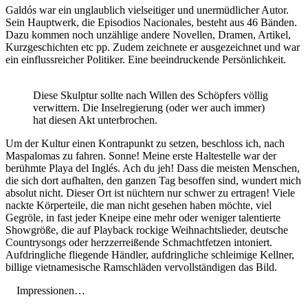
Galdós war ein unglaublich vielseitiger und unermüdlicher Autor.
Sein Hauptwerk, die Episodios Nacionales, besteht aus 46 Bänden.
Dazu kommen noch unzählige andere Novellen, Dramen, Artikel,
Kurzgeschichten etc pp. Zudem zeichnete er ausgezeichnet und war
ein einflussreicher Politiker. Eine beeindruckende Persönlichkeit.
Diese Skulptur sollte nach Willen des Schöpfers völlig
verwittern. Die Inselregierung (oder wer auch immer)
hat diesen Akt unterbrochen.
Um der Kultur einen Kontrapunkt zu setzen, beschloss ich, nach
Maspalomas zu fahren. Sonne! Meine erste Haltestelle war der
berühmte Playa del Inglés. Ach du jeh! Dass die meisten Menschen,
die sich dort aufhalten, den ganzen Tag besoffen sind, wundert mich
absolut nicht. Dieser Ort ist nüchtern nur schwer zu ertragen! Viele
nackte Körperteile, die man nicht gesehen haben möchte, viel
Gegröle, in fast jeder Kneipe eine mehr oder weniger talentierte
Showgröße, die auf Playback rockige Weihnachtslieder, deutsche
Countrysongs oder herzzerreißende Schmachtfetzen intoniert.
Aufdringliche fliegende Händler, aufdringliche schleimige Kellner,
billige vietnamesische Ramschläden vervollständigen das Bild.
Impressionen…