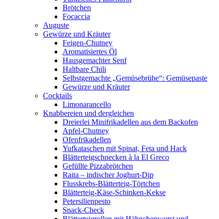
Brötchen
Focaccia
Auguste
Gewürze und Kräuter
Feigen-Chutney
Aromatisiertes Öl
Hausgemachter Senf
Haltbare Chili
Selbstgemachte „Gemüsebrühe“: Gemüsepaste
Gewürze und Kräuter
Cocktails
Limonarancello
Knabbereien und dergleichen
Dreierlei Minifrikadellen aus dem Backofen
Apfel-Chutney
Ofenfrikadellen
Yufkataschen mit Spinat, Feta und Hack
Blätterteigschnecken à la El Greco
Gefüllte Pizzabrötchen
Raita – indischer Joghurt-Dip
Flusskrebs-Blätterteig-Törtchen
Blätterteig-Käse-Schinken-Kekse
Petersilienpesto
Snack-Check
Blätterteigrollen mit Hähnchenwurst und