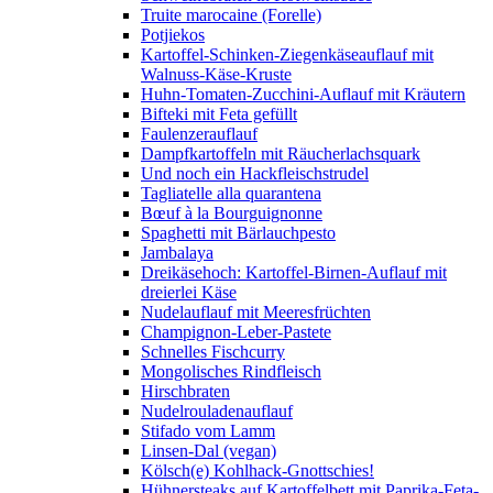
Truite marocaine (Forelle)
Potjiekos
Kartoffel-Schinken-Ziegenkäseauflauf mit
Walnuss-Käse-Kruste
Huhn-Tomaten-Zucchini-Auflauf mit Kräutern
Bifteki mit Feta gefüllt
Faulenzerauflauf
Dampfkartoffeln mit Räucherlachsquark
Und noch ein Hackfleischstrudel
Tagliatelle alla quarantena
Bœuf à la Bourguignonne
Spaghetti mit Bärlauchpesto
Jambalaya
Dreikäsehoch: Kartoffel-Birnen-Auflauf mit
dreierlei Käse
Nudelauflauf mit Meeresfrüchten
Champignon-Leber-Pastete
Schnelles Fischcurry
Mongolisches Rindfleisch
Hirschbraten
Nudelrouladenauflauf
Stifado vom Lamm
Linsen-Dal (vegan)
Kölsch(e) Kohlhack-Gnottschies!
Hühnersteaks auf Kartoffelbett mit Paprika-Feta-