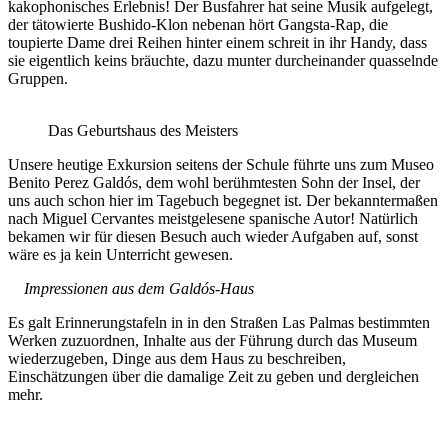
kakophonisches Erlebnis! Der Busfahrer hat seine Musik aufgelegt,
der tätowierte Bushido-Klon nebenan hört Gangsta-Rap, die
toupierte Dame drei Reihen hinter einem schreit in ihr Handy, dass
sie eigentlich keins bräuchte, dazu munter durcheinander quasselnde
Gruppen.
Das Geburtshaus des Meisters
Unsere heutige Exkursion seitens der Schule führte uns zum Museo
Benito Perez Galdós, dem wohl berühmtesten Sohn der Insel, der
uns auch schon hier im Tagebuch begegnet ist. Der bekanntermaßen
nach Miguel Cervantes meistgelesene spanische Autor! Natürlich
bekamen wir für diesen Besuch auch wieder Aufgaben auf, sonst
wäre es ja kein Unterricht gewesen.
Impressionen aus dem Galdós-Haus
Es galt Erinnerungstafeln in in den Straßen Las Palmas bestimmten
Werken zuzuordnen, Inhalte aus der Führung durch das Museum
wiederzugeben, Dinge aus dem Haus zu beschreiben,
Einschätzungen über die damalige Zeit zu geben und dergleichen
mehr.