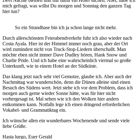
zwei Nächte bleiben und mir dafür ein Hotel suchen. Aber, habe ich
mich gefragt, was willst Du morgen und Sonntag den ganzen Tag
hier tun?
So ein Strandhase bin ich ja schon lange nicht mehr.
Durch allerschönsten Feierabendverkehr fuhr ich also wieder nach
Costa Ayala. Hier ist der Himmel immer noch grau, aber der Ort
wird zumindest nicht von Truck-Stop-Liedern überschallt. Man
möchte eben nicht immer Dave Dudley hören, Hank Snow und
Charlie Pride. Und ich habe eine wahrscheinlich viermal so große
Unterkunft, wie in einem Hotel an der Südküste.
Das klang jetzt nach sehr viel Gemotze, glaube ich. Aber auch der
Nachmittag war wunderschön, denn die Dünen alleine sind einen
Besuch des Südens wert. Jetzt stehe ich vor dem Problem, dass ich
morgen auch gerne wieder Sonne hätte, was für hier nicht
vorhergesagt ist. Mal sehen wie ich den Wolken hier anders
entkommen kann. Notfalls lege ich einen dringend erforderlichen
Vokabel- und Grammatiktag ein.
Ich wünsche allen ein wunderbares Wochenende und sende viele
liebe Grüße.
Hasta luego, Euer Gerald