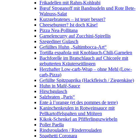
Frikadellen mit Rahm-Kohlrabi
Bœuf Stroganoff mit Bandnudeln und Rote Bete-
Walnuss-Salat
Kurzgebratenes – ist teuer besser?
Cheeseburger? Ist doch Käse!
Pizza Nea-Pollitana
Garnelencurry auf Zucchini-Spirellis
Szegediner Gulasch
Gefülltes Huhn „Saltimbocca-Art“
Tortilla española mit Knoblauch-Chili-Garnelen
Bachforelle im Bratschlauch auf Chicorée mit
gebutterten Kräuterseitlingen
Herzhafter Low-carb-Wrap – ohne Mehl (Low-
carb-Pizza)
Gefüllte Spitzpaprika (Hackfleisch / Ziegenkäse)
Huhn in Mafé-Sauce
Hirschgulasch
Salzbraten „Paris“
Ente à l’orange (et des pommes de terre)
Kaninchenkeulen in Rotweinsauce mit
Pellkartoffelspalten und Möhren
Kikok-Schenkel an Pfifferlingszwiebeln
Poller Paella
Rindsrouladen / Rinderrouladen
Spaghetti Coronara