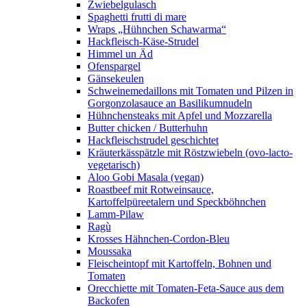
Zwiebelgulasch
Spaghetti frutti di mare
Wraps „Hühnchen Schawarma“
Hackfleisch-Käse-Strudel
Himmel un Äd
Ofenspargel
Gänsekeulen
Schweinemedaillons mit Tomaten und Pilzen in
Gorgonzolasauce an Basilikumnudeln
Hühnchensteaks mit Apfel und Mozzarella
Butter chicken / Butterhuhn
Hackfleischstrudel geschichtet
Kräuterkässpätzle mit Röstzwiebeln (ovo-lacto-
vegetarisch)
Aloo Gobi Masala (vegan)
Roastbeef mit Rotweinsauce,
Kartoffelpüreetalern und Speckböhnchen
Lamm-Pilaw
Ragù
Krosses Hähnchen-Cordon-Bleu
Moussaka
Fleischeintopf mit Kartoffeln, Bohnen und
Tomaten
Orecchiette mit Tomaten-Feta-Sauce aus dem
Backofen