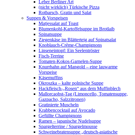
Leber Berliner Art
(nicht wirklich) Türkische Pizza
Rotbarsch, Gratin und Salat
Suppen & Vorspeisen
Matjessalat auf Toast
Blumenkohl-Kartoffelsuppe im Brotlaib
Spinatsuppe
Ziegenkäse im Blätterteig auf Spinatsalat
Knoblauch-Crème-Champignons
Linseneintopf: Ein Seelentröster
Fisch-Terrine
Tomaten-Kokos-Garnelen-Suppe
Knurrhahn auf Mangold – eine lauwarme
Vorspeise
Käsemuffins
Okroszka – kalte polnische Suppe
Hackfleisch-„Rosen“ aus dem Muffinblech
Mallorcaobst-Tag (Limoncello, Tomatensuppe,
Gazpacho, Salzzitronen)
Gratinierte Muscheln
Krabbencocktail auf Avocado
Gefüllte Champignons
Ramen – japanische Nudelsuppe
Spargelterrine / Spargelmousse
Schweinebratensuppe „deutsch-asiatische