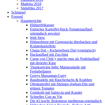
Madeira 2018
Südafrika 2017
Schnipsel
Fooood
Hauptgerichte
Hühnerfrikassee
Einfacher Kartoffel-Hack-Tomatenauflauf,
orientalisch gewürzt
Irish Stew
Hühnerbrust mit Gorgonzola überbacken und
Kräuterkartoffeln
Chana Dal – Kichererbsen Dal (vegetarisch)
Hackauflauf mit Zucchini
Carne con Chili y mucho mas als Nudelauflauf
mit dreierlei Käse
Thanksgiving light: Maispoularde mit
Fertigbeilagen
Gerrys Massaman-Curry
Bandnudeln mit Räucherlachs & Krabben
Ofenkartoffel mit Shrimps-Joghurt-Dip und
grünen Tomaten
Grünkohl mit Salsiccia und Kassler
Schnelles Coq au Vin
Die KI kocht: Bolognese mediterran-orientalisch