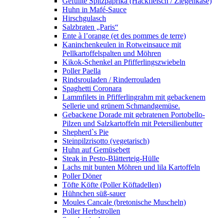
Gefüllte Spitzpaprika (Hackfleisch / Ziegenkäse)
Huhn in Mafé-Sauce
Hirschgulasch
Salzbraten „Paris“
Ente à l’orange (et des pommes de terre)
Kaninchenkeulen in Rotweinsauce mit
Pellkartoffelspalten und Möhren
Kikok-Schenkel an Pfifferlingszwiebeln
Poller Paella
Rindsrouladen / Rinderrouladen
Spaghetti Coronara
Lammfilets in Pfifferlingrahm mit gebackenem
Sellerie und grünem Schmandgemüse.
Gebackene Dorade mit gebratenen Portobello-
Pilzen und Salzkartoffeln mit Petersilienbutter
Shepherd`s Pie
Steinpilzrisotto (vegetarisch)
Huhn auf Gemüsebett
Steak in Pesto-Blätterteig-Hülle
Lachs mit bunten Möhren und lila Kartoffeln
Poller Döner
Töfte Köfte (Poller Köftadellen)
Hühnchen süß-sauer
Moules Cancale (bretonische Muscheln)
Poller Herbstrollen