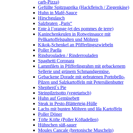
carb-Pizza)
Gefüllte Spitzpaprika (Hackfleisch / Ziegenkäse)
Huhn in Mafé-Sauce
Hirschgulasch
Salzbraten „Paris“
Ente à l’orange (et des pommes de terre)
Kaninchenkeulen in Rotweinsauce mit
Pellkartoffelspalten und Möhren
Kikok-Schenkel an Pfifferlingszwiebeln
Poller Paella
Rindsrouladen / Rinderrouladen
Spaghetti Coronara
Lammfilets in Pfifferlingrahm mit gebackenem
Sellerie und grünem Schmandgemüse.
Gebackene Dorade mit gebratenen Portobello-
Pilzen und Salzkartoffeln mit Petersilienbutter
Shepherd`s Pie
Steinpilzrisotto (vegetarisch)
Huhn auf Gemüsebett
Steak in Pesto-Blätterteig-Hülle
Lachs mit bunten Möhren und lila Kartoffeln
Poller Döner
Töfte Köfte (Poller Köftadellen)
Hühnchen süß-sauer
Moules Cancale (bretonische Muscheln)