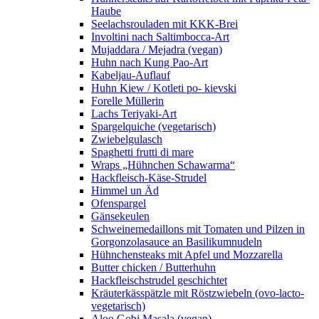
Haube
Seelachsrouladen mit KKK-Brei
Involtini nach Saltimbocca-Art
Mujaddara / Mejadra (vegan)
Huhn nach Kung Pao-Art
Kabeljau-Auflauf
Huhn Kiew / Kotleti po- kievski
Forelle Müllerin
Lachs Teriyaki-Art
Spargelquiche (vegetarisch)
Zwiebelgulasch
Spaghetti frutti di mare
Wraps „Hühnchen Schawarma“
Hackfleisch-Käse-Strudel
Himmel un Äd
Ofenspargel
Gänsekeulen
Schweinemedaillons mit Tomaten und Pilzen in
Gorgonzolasauce an Basilikumnudeln
Hühnchensteaks mit Apfel und Mozzarella
Butter chicken / Butterhuhn
Hackfleischstrudel geschichtet
Kräuterkässpätzle mit Röstzwiebeln (ovo-lacto-
vegetarisch)
Aloo Gobi Masala (vegan)