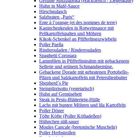
Gefüllte Spitzpaprika (Hackfleisch / Ziegenkäse)
Huhn in Mafé-Sauce
Hirschgulasch
Salzbraten „Paris“
Ente à l’orange (et des pommes de terre)
Kaninchenkeulen in Rotweinsauce mit
Pellkartoffelspalten und Möhren
Kikok-Schenkel an Pfifferlingszwiebeln
Poller Paella
Rindsrouladen / Rinderrouladen
Spaghetti Coronara
Lammfilets in Pfifferlingrahm mit gebackenem
Sellerie und grünem Schmandgemüse.
Gebackene Dorade mit gebratenen Portobello-
Pilzen und Salzkartoffeln mit Petersilienbutter
Shepherd`s Pie
Steinpilzrisotto (vegetarisch)
Huhn auf Gemüsebett
Steak in Pesto-Blätterteig-Hülle
Lachs mit bunten Möhren und lila Kartoffeln
Poller Döner
Töfte Köfte (Poller Köftadellen)
Hühnchen süß-sauer
Moules Cancale (bretonische Muscheln)
Poller Herbstrollen