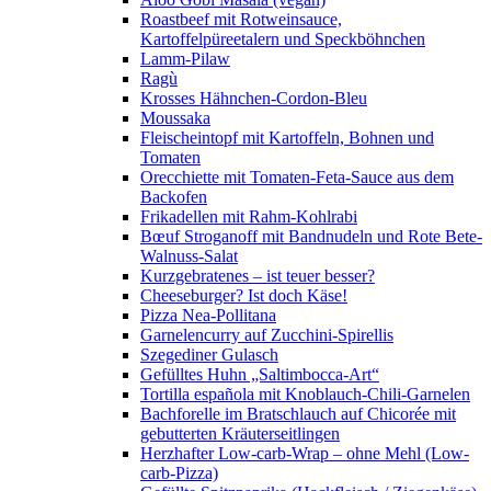
Roastbeef mit Rotweinsauce,
Kartoffelpüreetalern und Speckböhnchen
Lamm-Pilaw
Ragù
Krosses Hähnchen-Cordon-Bleu
Moussaka
Fleischeintopf mit Kartoffeln, Bohnen und
Tomaten
Orecchiette mit Tomaten-Feta-Sauce aus dem
Backofen
Frikadellen mit Rahm-Kohlrabi
Bœuf Stroganoff mit Bandnudeln und Rote Bete-
Walnuss-Salat
Kurzgebratenes – ist teuer besser?
Cheeseburger? Ist doch Käse!
Pizza Nea-Pollitana
Garnelencurry auf Zucchini-Spirellis
Szegediner Gulasch
Gefülltes Huhn „Saltimbocca-Art“
Tortilla española mit Knoblauch-Chili-Garnelen
Bachforelle im Bratschlauch auf Chicorée mit
gebutterten Kräuterseitlingen
Herzhafter Low-carb-Wrap – ohne Mehl (Low-
carb-Pizza)