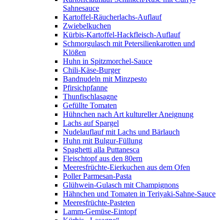
Sahnesauce
Kartoffel-Räucherlachs-Auflauf
Zwiebelkuchen
Kürbis-Kartoffel-Hackfleisch-Auflauf
Schmorgulasch mit Petersilienkarotten und
Klößen
Huhn in Spitzmorchel-Sauce
Chili-Käse-Burger
Bandnudeln mit Minzpesto
Pfirsichpfanne
Thunfischlasagne
Gefüllte Tomaten
Hühnchen nach Art kultureller Aneignung
Lachs auf Spargel
Nudelauflauf mit Lachs und Bärlauch
Huhn mit Bulgur-Füllung
Spaghetti alla Puttanesca
Fleischtopf aus den 80ern
Meeresfrüchte-Eierkuchen aus dem Ofen
Poller Parmesan-Pasta
Glühwein-Gulasch mit Champignons
Hähnchen und Tomaten in Teriyaki-Sahne-Sauce
Meeresfrüchte-Pasteten
Lamm-Gemüse-Eintopf