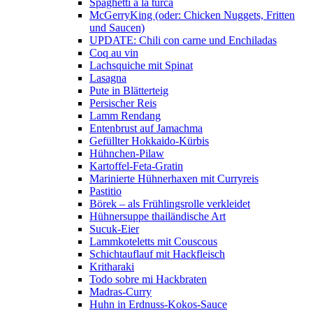
Spaghetti a la turca
McGerryKing (oder: Chicken Nuggets, Fritten
und Saucen)
UPDATE: Chili con carne und Enchiladas
Coq au vin
Lachsquiche mit Spinat
Lasagna
Pute in Blätterteig
Persischer Reis
Lamm Rendang
Entenbrust auf Jamachma
Gefüllter Hokkaido-Kürbis
Hühnchen-Pilaw
Kartoffel-Feta-Gratin
Marinierte Hühnerhaxen mit Curryreis
Pastitio
Börek – als Frühlingsrolle verkleidet
Hühnersuppe thailändische Art
Sucuk-Eier
Lammkoteletts mit Couscous
Schichtauflauf mit Hackfleisch
Kritharaki
Todo sobre mi Hackbraten
Madras-Curry
Huhn in Erdnuss-Kokos-Sauce