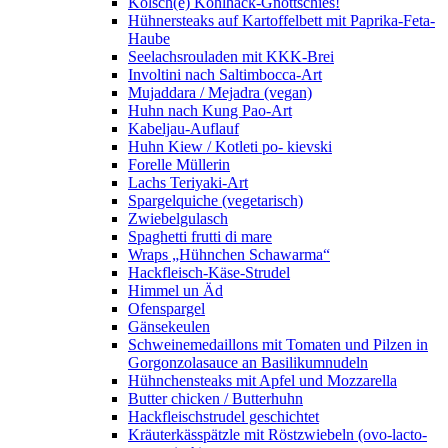
Kölsch(e) Kohlhack-Gnottschies!
Hühnersteaks auf Kartoffelbett mit Paprika-Feta-
Haube
Seelachsrouladen mit KKK-Brei
Involtini nach Saltimbocca-Art
Mujaddara / Mejadra (vegan)
Huhn nach Kung Pao-Art
Kabeljau-Auflauf
Huhn Kiew / Kotleti po- kievski
Forelle Müllerin
Lachs Teriyaki-Art
Spargelquiche (vegetarisch)
Zwiebelgulasch
Spaghetti frutti di mare
Wraps „Hühnchen Schawarma“
Hackfleisch-Käse-Strudel
Himmel un Äd
Ofenspargel
Gänsekeulen
Schweinemedaillons mit Tomaten und Pilzen in
Gorgonzolasauce an Basilikumnudeln
Hühnchensteaks mit Apfel und Mozzarella
Butter chicken / Butterhuhn
Hackfleischstrudel geschichtet
Kräuterkässpätzle mit Röstzwiebeln (ovo-lacto-