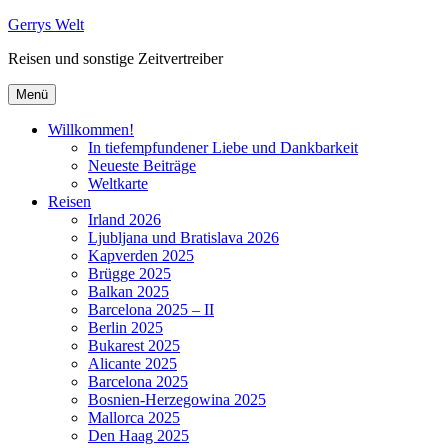
Zum
Gerrys Welt
Inhalt
Reisen und sonstige Zeitvertreiber
springen
Menü
Willkommen!
In tiefempfundener Liebe und Dankbarkeit
Neueste Beiträge
Weltkarte
Reisen
Irland 2026
Ljubljana und Bratislava 2026
Kapverden 2025
Brügge 2025
Balkan 2025
Barcelona 2025 – II
Berlin 2025
Bukarest 2025
Alicante 2025
Barcelona 2025
Bosnien-Herzegowina 2025
Mallorca 2025
Den Haag 2025