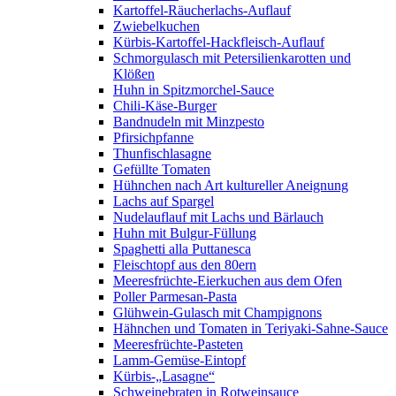
Kartoffel-Räucherlachs-Auflauf
Zwiebelkuchen
Kürbis-Kartoffel-Hackfleisch-Auflauf
Schmorgulasch mit Petersilienkarotten und
Klößen
Huhn in Spitzmorchel-Sauce
Chili-Käse-Burger
Bandnudeln mit Minzpesto
Pfirsichpfanne
Thunfischlasagne
Gefüllte Tomaten
Hühnchen nach Art kultureller Aneignung
Lachs auf Spargel
Nudelauflauf mit Lachs und Bärlauch
Huhn mit Bulgur-Füllung
Spaghetti alla Puttanesca
Fleischtopf aus den 80ern
Meeresfrüchte-Eierkuchen aus dem Ofen
Poller Parmesan-Pasta
Glühwein-Gulasch mit Champignons
Hähnchen und Tomaten in Teriyaki-Sahne-Sauce
Meeresfrüchte-Pasteten
Lamm-Gemüse-Eintopf
Kürbis-„Lasagne“
Schweinebraten in Rotweinsauce