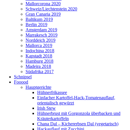
Mallorcorona 2020
Schweiz/Liechtenstein 2020
Gran Canaria 2019
Baltikum 2019
Berlin 2019
Amsterdam 2019
Marrakesch 2019
Norddeich 2019
Mallorca 2019
Indochina 2018
Kapstadt 2018
Hamburg 2018
Madeira 2018
Südafrika 2017
Schnipsel
Fooood
Hauptgerichte
Hühnerfrikassee
Einfacher Kartoffel-Hack-Tomatenauflauf,
orientalisch gewürzt
Irish Stew
Hühnerbrust mit Gorgonzola überbacken und
Kräuterkartoffeln
Chana Dal – Kichererbsen Dal (vegetarisch)
Hackauflauf mit Zucchini