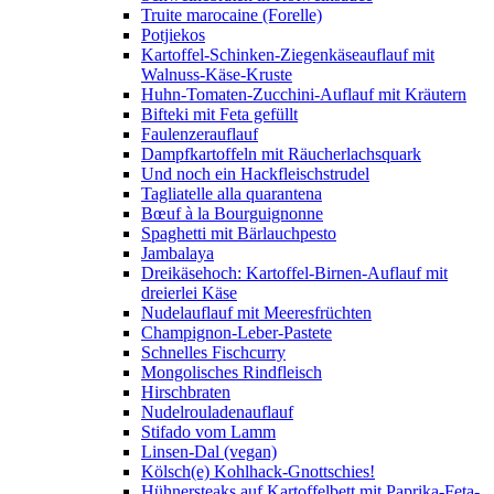
Truite marocaine (Forelle)
Potjiekos
Kartoffel-Schinken-Ziegenkäseauflauf mit
Walnuss-Käse-Kruste
Huhn-Tomaten-Zucchini-Auflauf mit Kräutern
Bifteki mit Feta gefüllt
Faulenzerauflauf
Dampfkartoffeln mit Räucherlachsquark
Und noch ein Hackfleischstrudel
Tagliatelle alla quarantena
Bœuf à la Bourguignonne
Spaghetti mit Bärlauchpesto
Jambalaya
Dreikäsehoch: Kartoffel-Birnen-Auflauf mit
dreierlei Käse
Nudelauflauf mit Meeresfrüchten
Champignon-Leber-Pastete
Schnelles Fischcurry
Mongolisches Rindfleisch
Hirschbraten
Nudelrouladenauflauf
Stifado vom Lamm
Linsen-Dal (vegan)
Kölsch(e) Kohlhack-Gnottschies!
Hühnersteaks auf Kartoffelbett mit Paprika-Feta-