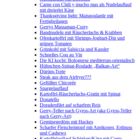
Carne con Chili y mucho mas als Nudelauflauf
mit dreierlei Käse
Thanksgiving light: Maispoularde mit
Fertigbeilagen
Gerrys Massaman-Curry
Bandnudeln mit Räucherlachs & Krabben
Ofenkartoffel mit Shrimps-Joghurt-Dip und
grünen Tomaten
Grünkohl mit Salsiccia und Kassler
Schnelles Coq au Vin
Die KI kocht: Bolognese mediterran-orientalisch
Hühnchen-Spinat-Roulade „Balkan-Art“
Dürüm-Torte
Steak aus dem Airfryer???
Gefüllter Chicorée
Spargelauflauf
Kartoffel-Räucherlachs-Gratin mit Spinat
Donatello
Doradenfilet auf scharfem Reis
Gerry-Teller nach Gyros-Art (aka Gyros-Teller
nach Gerry-Art)
Gemüsegedöns mit Hackes
Scharfer Fleischeintopf mit Aprikosen, Erdnuss
und Cashews
Kartoffelauflauf Schinken/Käse mit Curry-