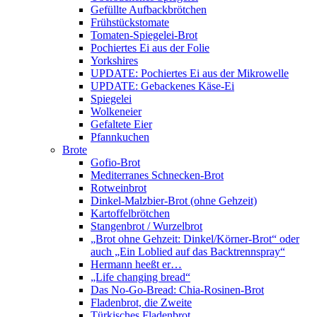
Gefüllte Aufbackbrötchen
Frühstückstomate
Tomaten-Spiegelei-Brot
Pochiertes Ei aus der Folie
Yorkshires
UPDATE: Pochiertes Ei aus der Mikrowelle
UPDATE: Gebackenes Käse-Ei
Spiegelei
Wolkeneier
Gefaltete Eier
Pfannkuchen
Brote
Gofio-Brot
Mediterranes Schnecken-Brot
Rotweinbrot
Dinkel-Malzbier-Brot (ohne Gehzeit)
Kartoffelbrötchen
Stangenbrot / Wurzelbrot
„Brot ohne Gehzeit: Dinkel/Körner-Brot“ oder
auch „Ein Loblied auf das Backtrennspray“
Hermann heeßt er…
„Life changing bread“
Das No-Go-Bread: Chia-Rosinen-Brot
Fladenbrot, die Zweite
Türkisches Fladenbrot