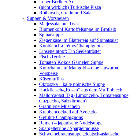
Leber Berliner Art
(nicht wirklich) Türkische Pizza
Rotbarsch, Gratin und Salat
Suppen & Vorspeisen
Matjessalat auf Toast
Blumenkohl-Kartoffelsuppe im Brotlaib
Spinatsuppe
Ziegenkäse im Blätterteig auf Spinatsalat
Knoblauch-Crème-Champignons
Linseneintopf: Ein Seelentröster
Fisch-Terrine
Tomaten-Kokos-Garnelen-Suppe
Knurrhahn auf Mangold – eine lauwarme
Vorspeise
Käsemuffins
Okroszka – kalte polnische Suppe
Hackfleisch-„Rosen“ aus dem Muffinblech
Mallorcaobst-Tag (Limoncello, Tomatensuppe,
Gazpacho, Salzzitronen)
Gratinierte Muscheln
Krabbencocktail auf Avocado
Gefüllte Champignons
Ramen – japanische Nudelsuppe
Spargelterrine / Spargelmousse
Schweinebratensuppe „deutsch-asiatische