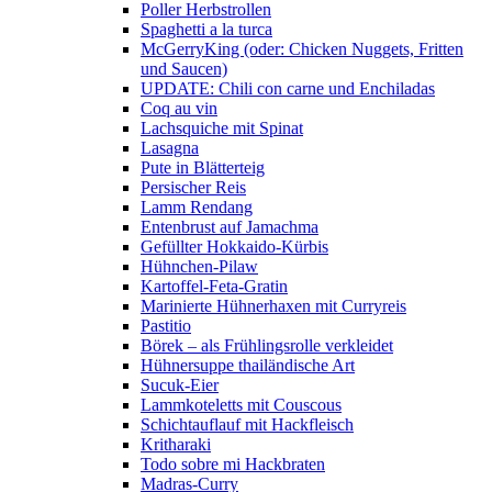
Poller Herbstrollen
Spaghetti a la turca
McGerryKing (oder: Chicken Nuggets, Fritten
und Saucen)
UPDATE: Chili con carne und Enchiladas
Coq au vin
Lachsquiche mit Spinat
Lasagna
Pute in Blätterteig
Persischer Reis
Lamm Rendang
Entenbrust auf Jamachma
Gefüllter Hokkaido-Kürbis
Hühnchen-Pilaw
Kartoffel-Feta-Gratin
Marinierte Hühnerhaxen mit Curryreis
Pastitio
Börek – als Frühlingsrolle verkleidet
Hühnersuppe thailändische Art
Sucuk-Eier
Lammkoteletts mit Couscous
Schichtauflauf mit Hackfleisch
Kritharaki
Todo sobre mi Hackbraten
Madras-Curry