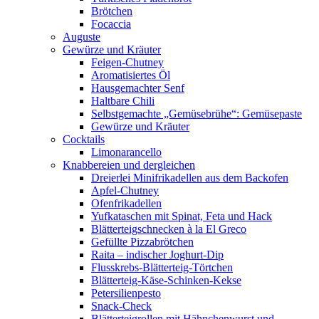
Brötchen
Focaccia
Auguste
Gewürze und Kräuter
Feigen-Chutney
Aromatisiertes Öl
Hausgemachter Senf
Haltbare Chili
Selbstgemachte „Gemüsebrühe“: Gemüsepaste
Gewürze und Kräuter
Cocktails
Limonarancello
Knabbereien und dergleichen
Dreierlei Minifrikadellen aus dem Backofen
Apfel-Chutney
Ofenfrikadellen
Yufkataschen mit Spinat, Feta und Hack
Blätterteigschnecken à la El Greco
Gefüllte Pizzabrötchen
Raita – indischer Joghurt-Dip
Flusskrebs-Blätterteig-Törtchen
Blätterteig-Käse-Schinken-Kekse
Petersilienpesto
Snack-Check
Blätterteigrollen mit Hähnchenwurst und