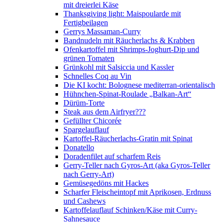
mit dreierlei Käse
Thanksgiving light: Maispoularde mit
Fertigbeilagen
Gerrys Massaman-Curry
Bandnudeln mit Räucherlachs & Krabben
Ofenkartoffel mit Shrimps-Joghurt-Dip und
grünen Tomaten
Grünkohl mit Salsiccia und Kassler
Schnelles Coq au Vin
Die KI kocht: Bolognese mediterran-orientalisch
Hühnchen-Spinat-Roulade „Balkan-Art“
Dürüm-Torte
Steak aus dem Airfryer???
Gefüllter Chicorée
Spargelauflauf
Kartoffel-Räucherlachs-Gratin mit Spinat
Donatello
Doradenfilet auf scharfem Reis
Gerry-Teller nach Gyros-Art (aka Gyros-Teller
nach Gerry-Art)
Gemüsegedöns mit Hackes
Scharfer Fleischeintopf mit Aprikosen, Erdnuss
und Cashews
Kartoffelauflauf Schinken/Käse mit Curry-
Sahnesauce