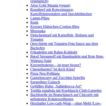
vegetarisch)
Aloo Gobi Masala (vegan)
Roastbeef mit Rotweinsauce,
Kartoffelpüreetalern und Speckböhnchen
Lamm-Pilaw
Ragù
Krosses Hähnchen-Cordon-Bleu
Moussaka
Fleischeintopf mit Kartoffeln, Bohnen und
Tomaten
Orecchiette mit Tomaten-Feta-Sauce aus dem
Backofen
Frikadellen mit Rahm-Kohlrabi
Bœuf Stroganoff mit Bandnudeln und Rote Bete-
Walnuss-Salat
Kurzgebratenes – ist teuer besser?
Cheeseburger? Ist doch Käse!
Pizza Nea-Pollitana
Garnelencurry auf Zucchini-Spirellis
Szegediner Gulasch
Gefülltes Huhn „Saltimbocca-Art“
Tortilla española mit Knoblauch-Chili-Garnelen
Bachforelle im Bratschlauch auf Chicorée mit
gebutterten Kräuterseitlingen
Herzhafter Low-carb-Wrap – ohne Mehl (Low-