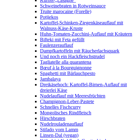
Kürbis-„Lasagne“
Schweinebraten in Rotweinsauce
Truite marocaine (Forelle)
Potjiekos
Kartoffel-Schinken-Ziegenkäseauflauf mit
Walnuss-Käse-Kruste
Huhn-Tomaten-Zucchini-Auflauf mit Kräutern
Bifteki mit Feta gefüllt
Faulenzerauflauf
Dampfkartoffeln mit Räucherlachsquark
Und noch ein Hackfleischstrudel
Tagliatelle alla quarantena
Bœuf à la Bourguignonne
Spaghetti mit Bärlauchpesto
Jambalaya
Dreikäsehoch: Kartoffel-Birnen-Auflauf mit
dreierlei Käse
Nudelauflauf mit Meeresfrüchten
Champignon-Leber-Pastete
Schnelles Fischcurry
Mongolisches Rindfleisch
Hirschbraten
Nudelrouladenauflauf
Stifado vom Lamm
Linsen-Dal (vegan)