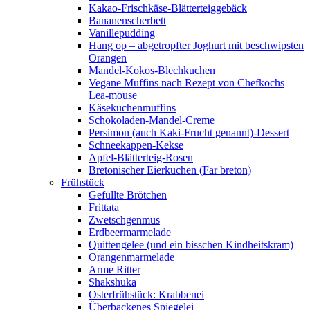
Kakao-Frischkäse-Blätterteiggebäck
Bananenscherbett
Vanillepudding
Hang op – abgetropfter Joghurt mit beschwipsten
Orangen
Mandel-Kokos-Blechkuchen
Vegane Muffins nach Rezept von Chefkochs
Lea-mouse
Käsekuchenmuffins
Schokoladen-Mandel-Creme
Persimon (auch Kaki-Frucht genannt)-Dessert
Schneekappen-Kekse
Apfel-Blätterteig-Rosen
Bretonischer Eierkuchen (Far breton)
Frühstück
Gefüllte Brötchen
Frittata
Zwetschgenmus
Erdbeermarmelade
Quittengelee (und ein bisschen Kindheitskram)
Orangenmarmelade
Arme Ritter
Shakshuka
Osterfrühstück: Krabbenei
Überbackenes Spiegelei