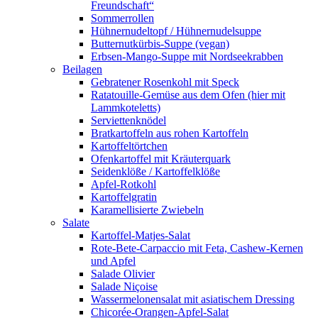
Freundschaft“
Sommerrollen
Hühnernudeltopf / Hühnernudelsuppe
Butternutkürbis-Suppe (vegan)
Erbsen-Mango-Suppe mit Nordseekrabben
Beilagen
Gebratener Rosenkohl mit Speck
Ratatouille-Gemüse aus dem Ofen (hier mit
Lammkoteletts)
Serviettenknödel
Bratkartoffeln aus rohen Kartoffeln
Kartoffeltörtchen
Ofenkartoffel mit Kräuterquark
Seidenklöße / Kartoffelklöße
Apfel-Rotkohl
Kartoffelgratin
Karamellisierte Zwiebeln
Salate
Kartoffel-Matjes-Salat
Rote-Bete-Carpaccio mit Feta, Cashew-Kernen
und Apfel
Salade Olivier
Salade Niçoise
Wassermelonensalat mit asiatischem Dressing
Chicorée-Orangen-Apfel-Salat