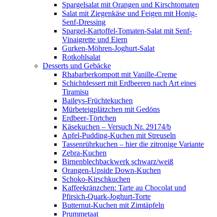
Spargelsalat mit Orangen und Kirschtomaten
Salat mit Ziegenkäse und Feigen mit Honig-
Senf-Dressing
Spargel-Kartoffel-Tomaten-Salat mit Senf-
Vinaigrette und Eiern
Gurken-Möhren-Joghurt-Salat
Rotkohlsalat
Desserts und Gebäcke
Rhabarberkompott mit Vanille-Creme
Schichtdessert mit Erdbeeren nach Art eines
Tiramisu
Baileys-Früchtekuchen
Mürbeteigplätzchen mit Gedöns
Erdbeer-Törtchen
Käsekuchen – Versuch Nr. 29174/b
Apfel-Pudding-Kuchen mit Streuseln
Tassenrührkuchen – hier die zitronige Variante
Zebra-Kuchen
Birnenblechbackwerk schwarz/weiß
Orangen-Upside Down-Kuchen
Schoko-Kirschkuchen
Kaffeekränzchen: Tarte au Chocolat und
Pfirsich-Quark-Joghurt-Torte
Butternut-Kuchen mit Zimtäpfeln
Prummetaat