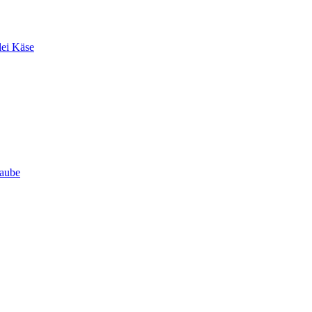
lei Käse
Haube