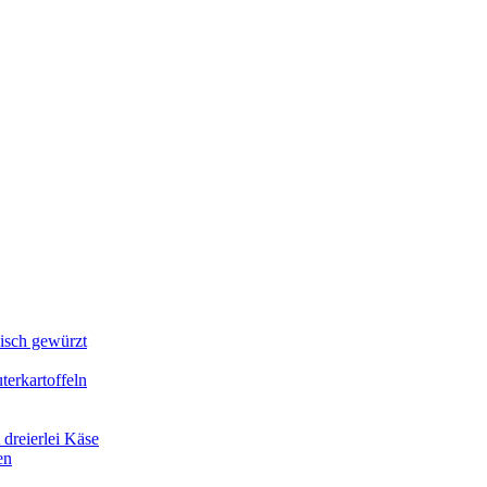
lisch gewürzt
erkartoffeln
dreierlei Käse
en