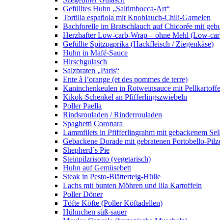
Gefülltes Huhn „Saltimbocca-Art“
Tortilla española mit Knoblauch-Chili-Garnelen
Bachforelle im Bratschlauch auf Chicorée mit gebu
Herzhafter Low-carb-Wrap – ohne Mehl (Low-car
Gefüllte Spitzpaprika (Hackfleisch / Ziegenkäse)
Huhn in Mafé-Sauce
Hirschgulasch
Salzbraten „Paris“
Ente à l’orange (et des pommes de terre)
Kaninchenkeulen in Rotweinsauce mit Pellkartoff
Kikok-Schenkel an Pfifferlingszwiebeln
Poller Paella
Rindsrouladen / Rinderrouladen
Spaghetti Coronara
Lammfilets in Pfifferlingrahm mit gebackenem S
Gebackene Dorade mit gebratenen Portobello-Pilzen
Shepherd`s Pie
Steinpilzrisotto (vegetarisch)
Huhn auf Gemüsebett
Steak in Pesto-Blätterteig-Hülle
Lachs mit bunten Möhren und lila Kartoffeln
Poller Döner
Töfte Köfte (Poller Köftadellen)
Hühnchen süß-sauer