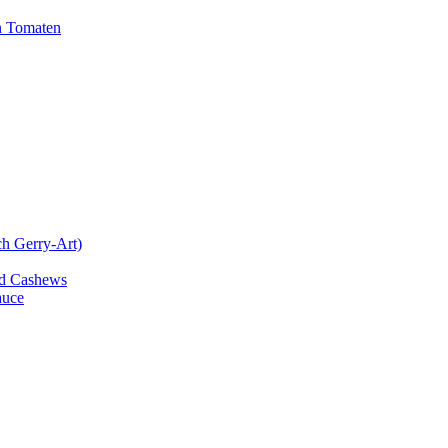
n Tomaten
ch Gerry-Art)
und Cashews
auce