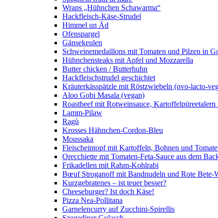
Wraps „Hühnchen Schawarma“
Hackfleisch-Käse-Strudel
Himmel un Äd
Ofenspargel
Gänsekeulen
Schweinemedaillons mit Tomaten und Pilzen in G
Hühnchensteaks mit Apfel und Mozzarella
Butter chicken / Butterhuhn
Hackfleischstrudel geschichtet
Kräuterkässpätzle mit Röstzwiebeln (ovo-lacto-veg
Aloo Gobi Masala (vegan)
Roastbeef mit Rotweinsauce, Kartoffelpüreetaler
Lamm-Pilaw
Ragù
Krosses Hähnchen-Cordon-Bleu
Moussaka
Fleischeintopf mit Kartoffeln, Bohnen und Tomat
Orecchiette mit Tomaten-Feta-Sauce aus dem Bac
Frikadellen mit Rahm-Kohlrabi
Bœuf Stroganoff mit Bandnudeln und Rote Bete-W
Kurzgebratenes – ist teuer besser?
Cheeseburger? Ist doch Käse!
Pizza Nea-Pollitana
Garnelencurry auf Zucchini-Spirellis
Szegediner Gulasch