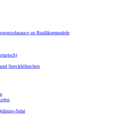
orgonzolasauce an Basilikumnudeln
etarisch)
n und Speckböhnchen
en
kofen
alnuss-Salat