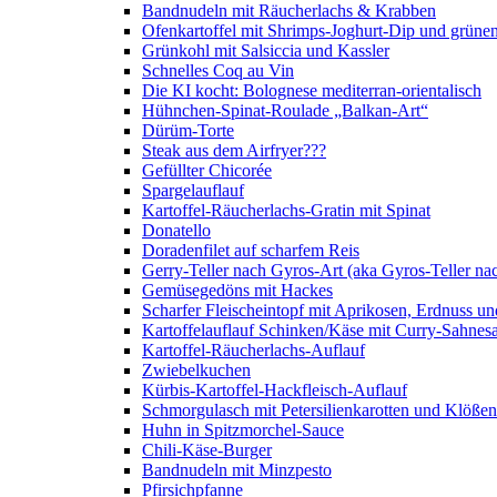
Bandnudeln mit Räucherlachs & Krabben
Ofenkartoffel mit Shrimps-Joghurt-Dip und grüne
Grünkohl mit Salsiccia und Kassler
Schnelles Coq au Vin
Die KI kocht: Bolognese mediterran-orientalisch
Hühnchen-Spinat-Roulade „Balkan-Art“
Dürüm-Torte
Steak aus dem Airfryer???
Gefüllter Chicorée
Spargelauflauf
Kartoffel-Räucherlachs-Gratin mit Spinat
Donatello
Doradenfilet auf scharfem Reis
Gerry-Teller nach Gyros-Art (aka Gyros-Teller na
Gemüsegedöns mit Hackes
Scharfer Fleischeintopf mit Aprikosen, Erdnuss 
Kartoffelauflauf Schinken/Käse mit Curry-Sahnes
Kartoffel-Räucherlachs-Auflauf
Zwiebelkuchen
Kürbis-Kartoffel-Hackfleisch-Auflauf
Schmorgulasch mit Petersilienkarotten und Klößen
Huhn in Spitzmorchel-Sauce
Chili-Käse-Burger
Bandnudeln mit Minzpesto
Pfirsichpfanne