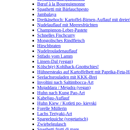
Bœuf à la Bourguignonne
Spaghetti mit Bärlauchpesto
Jambalaya
Dreikäsehoch: Kartoffel-Birnen-Auflauf mit dreier
Nudelauflauf mit Meeresfrüchten
Champignon-Leber-Pastete
Schnelles Fischcurry
Mongolisches Rindfleisch
Hirschbraten
Nudelrouladenauflauf
Stifado vom Lamm
Linsen-Dal (vegan)
Kölsch(e) Kohlhack-Gnottschies!
Hühnersteaks auf Kartoffelbett mit Paprika-Feta-
Seelachsrouladen mit KKK-Brei
Involtini nach Saltimbocca-Art
Mujaddara / Mejadra (vegan)
Huhn nach Kung Pao-Art
Kabeljau-Auflauf
Huhn Kiew / Kotleti po- kievski
Forelle Müllerin
Lachs Teriyaki-Art
Spargelquiche (vegetarisch)
Zwiebelgulasch
Spaghetti frutti di mare