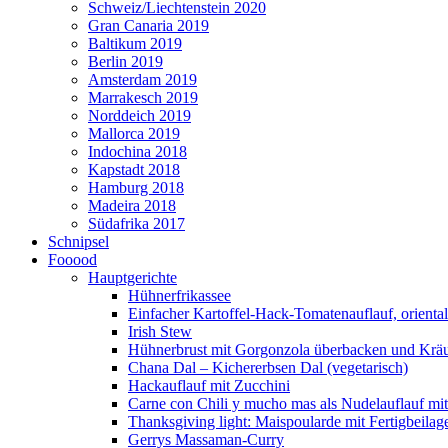
Schweiz/Liechtenstein 2020
Gran Canaria 2019
Baltikum 2019
Berlin 2019
Amsterdam 2019
Marrakesch 2019
Norddeich 2019
Mallorca 2019
Indochina 2018
Kapstadt 2018
Hamburg 2018
Madeira 2018
Südafrika 2017
Schnipsel
Fooood
Hauptgerichte
Hühnerfrikassee
Einfacher Kartoffel-Hack-Tomatenauflauf, orienta
Irish Stew
Hühnerbrust mit Gorgonzola überbacken und Kräut
Chana Dal – Kichererbsen Dal (vegetarisch)
Hackauflauf mit Zucchini
Carne con Chili y mucho mas als Nudelauflauf mit 
Thanksgiving light: Maispoularde mit Fertigbeilag
Gerrys Massaman-Curry