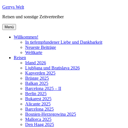
Zum
Gerrys Welt
Inhalt
Reisen und sonstige Zeitvertreiber
springen
Menü
Willkommen!
In tiefempfundener Liebe und Dankbarkeit
Neueste Beiträge
Weltkarte
Reisen
Irland 2026
Ljubljana und Bratislava 2026
Kapverden 2025
Brügge 2025
Balkan 2025
Barcelona 2025 – II
Berlin 2025
Bukarest 2025
Alicante 2025
Barcelona 2025
Bosnien-Herzegowina 2025
Mallorca 2025
Den Haag 2025