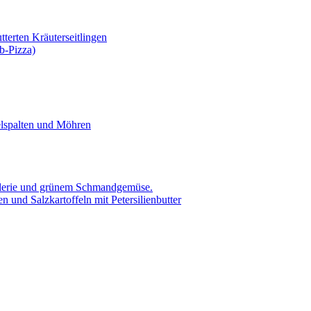
tterten Kräuterseitlingen
b-Pizza)
elspalten und Möhren
ellerie und grünem Schmandgemüse.
 und Salzkartoffeln mit Petersilienbutter