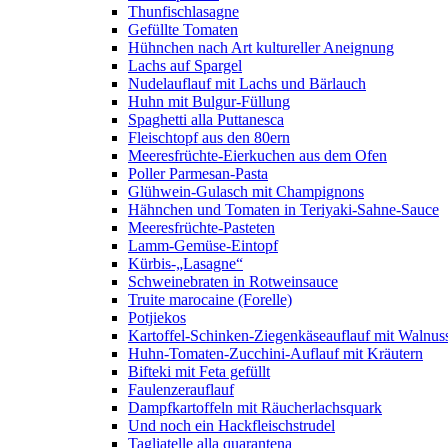
Thunfischlasagne
Gefüllte Tomaten
Hühnchen nach Art kultureller Aneignung
Lachs auf Spargel
Nudelauflauf mit Lachs und Bärlauch
Huhn mit Bulgur-Füllung
Spaghetti alla Puttanesca
Fleischtopf aus den 80ern
Meeresfrüchte-Eierkuchen aus dem Ofen
Poller Parmesan-Pasta
Glühwein-Gulasch mit Champignons
Hähnchen und Tomaten in Teriyaki-Sahne-Sauce
Meeresfrüchte-Pasteten
Lamm-Gemüse-Eintopf
Kürbis-„Lasagne“
Schweinebraten in Rotweinsauce
Truite marocaine (Forelle)
Potjiekos
Kartoffel-Schinken-Ziegenkäseauflauf mit Walnus
Huhn-Tomaten-Zucchini-Auflauf mit Kräutern
Bifteki mit Feta gefüllt
Faulenzerauflauf
Dampfkartoffeln mit Räucherlachsquark
Und noch ein Hackfleischstrudel
Tagliatelle alla quarantena