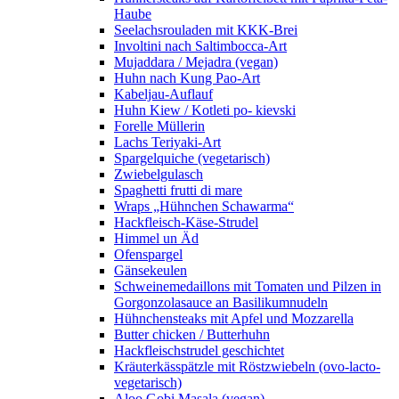
Haube
Seelachsrouladen mit KKK-Brei
Involtini nach Saltimbocca-Art
Mujaddara / Mejadra (vegan)
Huhn nach Kung Pao-Art
Kabeljau-Auflauf
Huhn Kiew / Kotleti po- kievski
Forelle Müllerin
Lachs Teriyaki-Art
Spargelquiche (vegetarisch)
Zwiebelgulasch
Spaghetti frutti di mare
Wraps „Hühnchen Schawarma“
Hackfleisch-Käse-Strudel
Himmel un Äd
Ofenspargel
Gänsekeulen
Schweinemedaillons mit Tomaten und Pilzen in
Gorgonzolasauce an Basilikumnudeln
Hühnchensteaks mit Apfel und Mozzarella
Butter chicken / Butterhuhn
Hackfleischstrudel geschichtet
Kräuterkässpätzle mit Röstzwiebeln (ovo-lacto-
vegetarisch)
Aloo Gobi Masala (vegan)