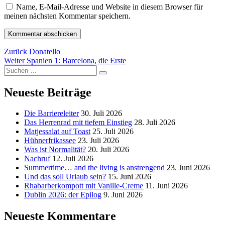
Name, E-Mail-Adresse und Website in diesem Browser für
meinen nächsten Kommentar speichern.
Beitragsnavigation
Vorheriger
Zurück
Donatello
Nächster
Beitrag:
Weiter
Spanien 1: Barcelona, die Erste
Suchen
Beitrag:
Suchen
nach:
Neueste Beiträge
Die Barriereleiter
30. Juli 2026
Das Herrenrad mit tiefem Einstieg
28. Juli 2026
Matjessalat auf Toast
25. Juli 2026
Hühnerfrikassee
23. Juli 2026
Was ist Normalität?
20. Juli 2026
Nachruf
12. Juli 2026
Summertime… and the living is anstrengend
23. Juni 2026
Und das soll Urlaub sein?
15. Juni 2026
Rhabarberkompott mit Vanille-Creme
11. Juni 2026
Dublin 2026: der Epilog
9. Juni 2026
Neueste Kommentare