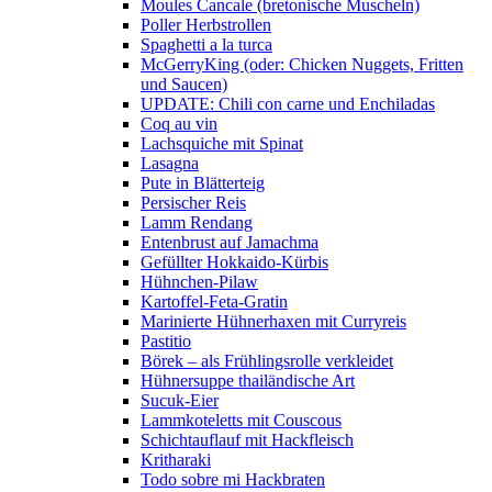
Moules Cancale (bretonische Muscheln)
Poller Herbstrollen
Spaghetti a la turca
McGerryKing (oder: Chicken Nuggets, Fritten
und Saucen)
UPDATE: Chili con carne und Enchiladas
Coq au vin
Lachsquiche mit Spinat
Lasagna
Pute in Blätterteig
Persischer Reis
Lamm Rendang
Entenbrust auf Jamachma
Gefüllter Hokkaido-Kürbis
Hühnchen-Pilaw
Kartoffel-Feta-Gratin
Marinierte Hühnerhaxen mit Curryreis
Pastitio
Börek – als Frühlingsrolle verkleidet
Hühnersuppe thailändische Art
Sucuk-Eier
Lammkoteletts mit Couscous
Schichtauflauf mit Hackfleisch
Kritharaki
Todo sobre mi Hackbraten