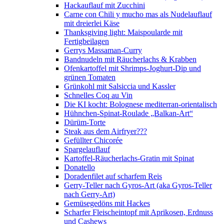
Hackauflauf mit Zucchini
Carne con Chili y mucho mas als Nudelauflauf
mit dreierlei Käse
Thanksgiving light: Maispoularde mit
Fertigbeilagen
Gerrys Massaman-Curry
Bandnudeln mit Räucherlachs & Krabben
Ofenkartoffel mit Shrimps-Joghurt-Dip und
grünen Tomaten
Grünkohl mit Salsiccia und Kassler
Schnelles Coq au Vin
Die KI kocht: Bolognese mediterran-orientalisch
Hühnchen-Spinat-Roulade „Balkan-Art“
Dürüm-Torte
Steak aus dem Airfryer???
Gefüllter Chicorée
Spargelauflauf
Kartoffel-Räucherlachs-Gratin mit Spinat
Donatello
Doradenfilet auf scharfem Reis
Gerry-Teller nach Gyros-Art (aka Gyros-Teller
nach Gerry-Art)
Gemüsegedöns mit Hackes
Scharfer Fleischeintopf mit Aprikosen, Erdnuss
und Cashews