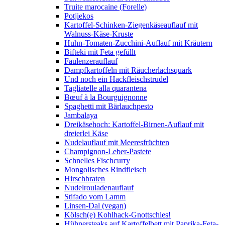
Truite marocaine (Forelle)
Potjiekos
Kartoffel-Schinken-Ziegenkäseauflauf mit
Walnuss-Käse-Kruste
Huhn-Tomaten-Zucchini-Auflauf mit Kräutern
Bifteki mit Feta gefüllt
Faulenzerauflauf
Dampfkartoffeln mit Räucherlachsquark
Und noch ein Hackfleischstrudel
Tagliatelle alla quarantena
Bœuf à la Bourguignonne
Spaghetti mit Bärlauchpesto
Jambalaya
Dreikäsehoch: Kartoffel-Birnen-Auflauf mit
dreierlei Käse
Nudelauflauf mit Meeresfrüchten
Champignon-Leber-Pastete
Schnelles Fischcurry
Mongolisches Rindfleisch
Hirschbraten
Nudelrouladenauflauf
Stifado vom Lamm
Linsen-Dal (vegan)
Kölsch(e) Kohlhack-Gnottschies!
Hühnersteaks auf Kartoffelbett mit Paprika-Feta-