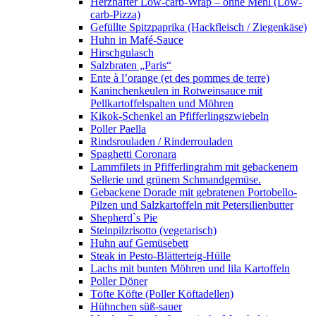
Herzhafter Low-carb-Wrap – ohne Mehl (Low-
carb-Pizza)
Gefüllte Spitzpaprika (Hackfleisch / Ziegenkäse)
Huhn in Mafé-Sauce
Hirschgulasch
Salzbraten „Paris“
Ente à l’orange (et des pommes de terre)
Kaninchenkeulen in Rotweinsauce mit
Pellkartoffelspalten und Möhren
Kikok-Schenkel an Pfifferlingszwiebeln
Poller Paella
Rindsrouladen / Rinderrouladen
Spaghetti Coronara
Lammfilets in Pfifferlingrahm mit gebackenem
Sellerie und grünem Schmandgemüse.
Gebackene Dorade mit gebratenen Portobello-
Pilzen und Salzkartoffeln mit Petersilienbutter
Shepherd`s Pie
Steinpilzrisotto (vegetarisch)
Huhn auf Gemüsebett
Steak in Pesto-Blätterteig-Hülle
Lachs mit bunten Möhren und lila Kartoffeln
Poller Döner
Töfte Köfte (Poller Köftadellen)
Hühnchen süß-sauer