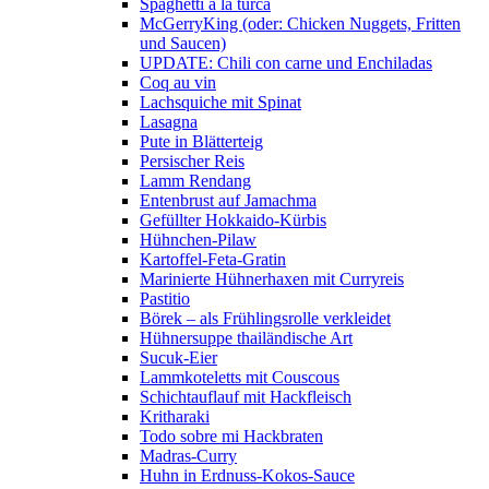
Spaghetti a la turca
McGerryKing (oder: Chicken Nuggets, Fritten
und Saucen)
UPDATE: Chili con carne und Enchiladas
Coq au vin
Lachsquiche mit Spinat
Lasagna
Pute in Blätterteig
Persischer Reis
Lamm Rendang
Entenbrust auf Jamachma
Gefüllter Hokkaido-Kürbis
Hühnchen-Pilaw
Kartoffel-Feta-Gratin
Marinierte Hühnerhaxen mit Curryreis
Pastitio
Börek – als Frühlingsrolle verkleidet
Hühnersuppe thailändische Art
Sucuk-Eier
Lammkoteletts mit Couscous
Schichtauflauf mit Hackfleisch
Kritharaki
Todo sobre mi Hackbraten
Madras-Curry
Huhn in Erdnuss-Kokos-Sauce