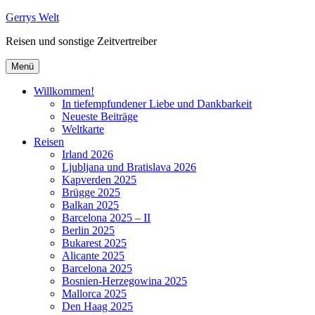
Zum
Gerrys Welt
Inhalt
Reisen und sonstige Zeitvertreiber
springen
Menü
Willkommen!
In tiefempfundener Liebe und Dankbarkeit
Neueste Beiträge
Weltkarte
Reisen
Irland 2026
Ljubljana und Bratislava 2026
Kapverden 2025
Brügge 2025
Balkan 2025
Barcelona 2025 – II
Berlin 2025
Bukarest 2025
Alicante 2025
Barcelona 2025
Bosnien-Herzegowina 2025
Mallorca 2025
Den Haag 2025