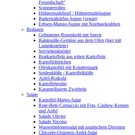
Freundschaft“
Sommerrollen
Hühnernudeltopf / Hühnernudelsuppe
Butternutkürbis-Suppe (vegan)
Erbsen-Mango-Suppe mit Nordseekrabben
Beilagen
Gebratener Rosenkohl mit Speck
Ratatouille-Gemüse aus dem Ofen (hier mit
Lammkoteletts)
Serviettenknödel
Bratkartoffeln aus rohen Kartoffeln
Kartoffeltörtchen
Ofenkartoffel mit Kräuterquark
Seidenklöße / Kartoffelklöße
Apfel-Rotkohl
Kartoffelgratin
Karamellisierte Zwiebeln
Salate
Kartoffel-Matjes-Salat
Rote-Bete-Carpaccio mit Feta, Cashew-Kernen
und Apfel
Salade Olivier
Salade Niçoise
Wassermelonensalat mit asiatischem Dressing
Chicorée-Orangen-Apfel-Salat