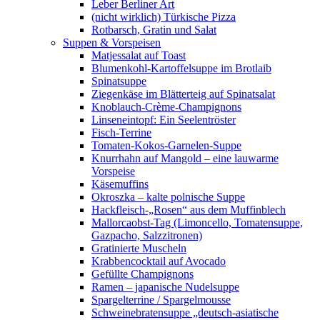
Leber Berliner Art
(nicht wirklich) Türkische Pizza
Rotbarsch, Gratin und Salat
Suppen & Vorspeisen
Matjessalat auf Toast
Blumenkohl-Kartoffelsuppe im Brotlaib
Spinatsuppe
Ziegenkäse im Blätterteig auf Spinatsalat
Knoblauch-Crème-Champignons
Linseneintopf: Ein Seelentröster
Fisch-Terrine
Tomaten-Kokos-Garnelen-Suppe
Knurrhahn auf Mangold – eine lauwarme
Vorspeise
Käsemuffins
Okroszka – kalte polnische Suppe
Hackfleisch-„Rosen“ aus dem Muffinblech
Mallorcaobst-Tag (Limoncello, Tomatensuppe,
Gazpacho, Salzzitronen)
Gratinierte Muscheln
Krabbencocktail auf Avocado
Gefüllte Champignons
Ramen – japanische Nudelsuppe
Spargelterrine / Spargelmousse
Schweinebratensuppe „deutsch-asiatische