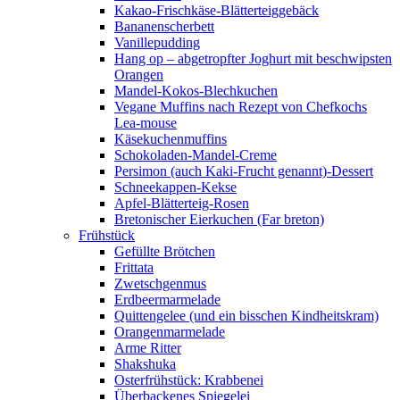
Kakao-Frischkäse-Blätterteiggebäck
Bananenscherbett
Vanillepudding
Hang op – abgetropfter Joghurt mit beschwipsten
Orangen
Mandel-Kokos-Blechkuchen
Vegane Muffins nach Rezept von Chefkochs
Lea-mouse
Käsekuchenmuffins
Schokoladen-Mandel-Creme
Persimon (auch Kaki-Frucht genannt)-Dessert
Schneekappen-Kekse
Apfel-Blätterteig-Rosen
Bretonischer Eierkuchen (Far breton)
Frühstück
Gefüllte Brötchen
Frittata
Zwetschgenmus
Erdbeermarmelade
Quittengelee (und ein bisschen Kindheitskram)
Orangenmarmelade
Arme Ritter
Shakshuka
Osterfrühstück: Krabbenei
Überbackenes Spiegelei