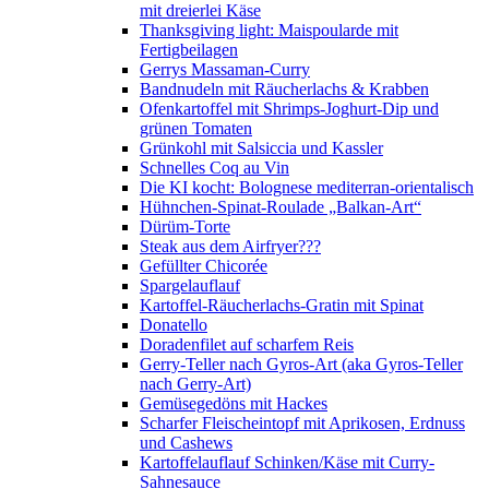
mit dreierlei Käse
Thanksgiving light: Maispoularde mit
Fertigbeilagen
Gerrys Massaman-Curry
Bandnudeln mit Räucherlachs & Krabben
Ofenkartoffel mit Shrimps-Joghurt-Dip und
grünen Tomaten
Grünkohl mit Salsiccia und Kassler
Schnelles Coq au Vin
Die KI kocht: Bolognese mediterran-orientalisch
Hühnchen-Spinat-Roulade „Balkan-Art“
Dürüm-Torte
Steak aus dem Airfryer???
Gefüllter Chicorée
Spargelauflauf
Kartoffel-Räucherlachs-Gratin mit Spinat
Donatello
Doradenfilet auf scharfem Reis
Gerry-Teller nach Gyros-Art (aka Gyros-Teller
nach Gerry-Art)
Gemüsegedöns mit Hackes
Scharfer Fleischeintopf mit Aprikosen, Erdnuss
und Cashews
Kartoffelauflauf Schinken/Käse mit Curry-
Sahnesauce