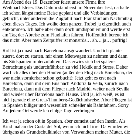
Am Abend des 19. Dezember feiert unsere Firma ihre
Weihnachtsfeier. Das Datum stand erst im November fest, da hatte
ich schon längst meine Reise geplant und alle Verbindungen
gebucht, unter anderem die Zugfahrt nach Frankfurt am Nachmittag
eben dieses Tages. Ich wollte dem ganzen Trubel ja eigentlich auch
entkommen. Ich habe aber dann doch umdisponiert und werde erst
am Tag der Abreise zum Flughafen fahren. Hoffentlich bereue ich
das nicht. Aber mein Zeitpuffer ist monströs… äh… ja… puffrig!
Rolf ist ja quasi nach Barcelona ausgewandert. Und ich plante
zuerst, dort zu starten, mir einen Mietwagen zu nehmen und dann
bis Südspanien runterzufahren. Das erwies sich bei späterer
Betrachtung als undurchführbar; zu viel Hektik und Stress. Daher
warf ich alles über den Haufen (außer den Flug nach Barcelona, der
war nicht stornierbar schon gebucht): Jetzt geht es erst nach
Barcelona, dann mit dem Bus nach Andorra la Vella, zurück nach
Barcelona, dann mit dem Flieger nach Madrid, weiter nach Sevilla
und wieder über Barcelona nach Hause. Und ja, ich weiß, es ist
nicht gerade eine Greta-Thunberg-Gedächtnisreise. Aber Fliegen ist
in Spanien billiger und wesentlich schneller als Bahnfahren. Sorry.
An jedem Ort werde ich einige Tage verbringen.
Ich war ja schon oft in Spanien, aber zumeist auf den Inseln. Als
Kind mal an der Costa del Sol, wenn ich nicht irre. Da wurden wir
übrigens als Grundschulkinder von Verwandten meiner Mutter, die