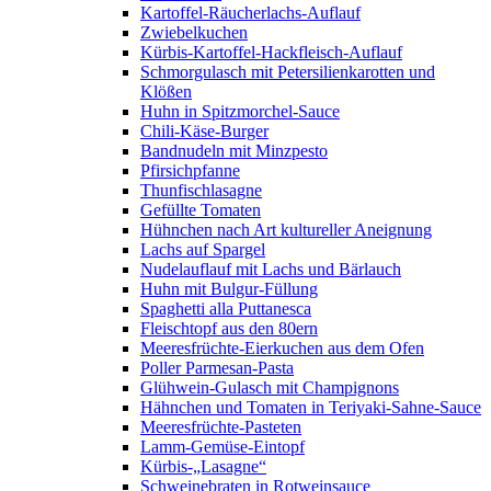
Kartoffel-Räucherlachs-Auflauf
Zwiebelkuchen
Kürbis-Kartoffel-Hackfleisch-Auflauf
Schmorgulasch mit Petersilienkarotten und
Klößen
Huhn in Spitzmorchel-Sauce
Chili-Käse-Burger
Bandnudeln mit Minzpesto
Pfirsichpfanne
Thunfischlasagne
Gefüllte Tomaten
Hühnchen nach Art kultureller Aneignung
Lachs auf Spargel
Nudelauflauf mit Lachs und Bärlauch
Huhn mit Bulgur-Füllung
Spaghetti alla Puttanesca
Fleischtopf aus den 80ern
Meeresfrüchte-Eierkuchen aus dem Ofen
Poller Parmesan-Pasta
Glühwein-Gulasch mit Champignons
Hähnchen und Tomaten in Teriyaki-Sahne-Sauce
Meeresfrüchte-Pasteten
Lamm-Gemüse-Eintopf
Kürbis-„Lasagne“
Schweinebraten in Rotweinsauce