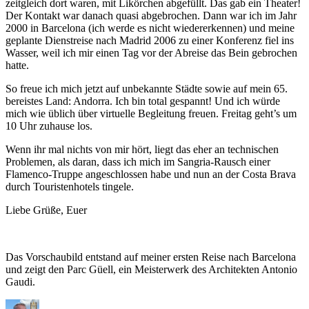
zeitgleich dort waren, mit Likörchen abgefüllt. Das gab ein Theater!
Der Kontakt war danach quasi abgebrochen. Dann war ich im Jahr
2000 in Barcelona (ich werde es nicht wiedererkennen) und meine
geplante Dienstreise nach Madrid 2006 zu einer Konferenz fiel ins
Wasser, weil ich mir einen Tag vor der Abreise das Bein gebrochen
hatte.
So freue ich mich jetzt auf unbekannte Städte sowie auf mein 65.
bereistes Land: Andorra. Ich bin total gespannt! Und ich würde
mich wie üblich über virtuelle Begleitung freuen. Freitag geht’s um
10 Uhr zuhause los.
Wenn ihr mal nichts von mir hört, liegt das eher an technischen
Problemen, als daran, dass ich mich im Sangria-Rausch einer
Flamenco-Truppe angeschlossen habe und nun an der Costa Brava
durch Touristenhotels tingele.
Liebe Grüße, Euer
Das Vorschaubild entstand auf meiner ersten Reise nach Barcelona
und zeigt den Parc Güell, ein Meisterwerk des Architekten Antonio
Gaudi.
Autor
Veröffentlicht
Kategori