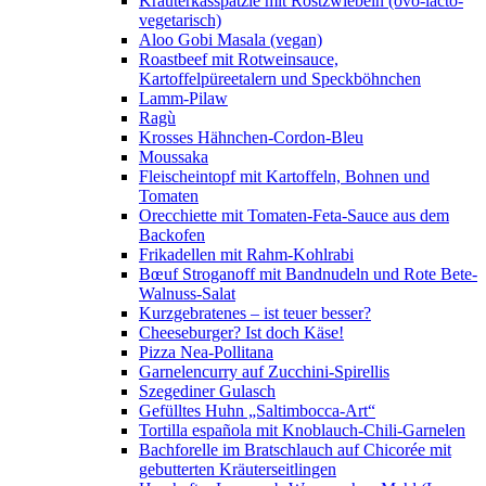
Kräuterkässpätzle mit Röstzwiebeln (ovo-lacto-
vegetarisch)
Aloo Gobi Masala (vegan)
Roastbeef mit Rotweinsauce,
Kartoffelpüreetalern und Speckböhnchen
Lamm-Pilaw
Ragù
Krosses Hähnchen-Cordon-Bleu
Moussaka
Fleischeintopf mit Kartoffeln, Bohnen und
Tomaten
Orecchiette mit Tomaten-Feta-Sauce aus dem
Backofen
Frikadellen mit Rahm-Kohlrabi
Bœuf Stroganoff mit Bandnudeln und Rote Bete-
Walnuss-Salat
Kurzgebratenes – ist teuer besser?
Cheeseburger? Ist doch Käse!
Pizza Nea-Pollitana
Garnelencurry auf Zucchini-Spirellis
Szegediner Gulasch
Gefülltes Huhn „Saltimbocca-Art“
Tortilla española mit Knoblauch-Chili-Garnelen
Bachforelle im Bratschlauch auf Chicorée mit
gebutterten Kräuterseitlingen