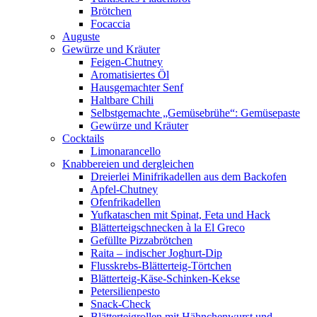
Brötchen
Focaccia
Auguste
Gewürze und Kräuter
Feigen-Chutney
Aromatisiertes Öl
Hausgemachter Senf
Haltbare Chili
Selbstgemachte „Gemüsebrühe“: Gemüsepaste
Gewürze und Kräuter
Cocktails
Limonarancello
Knabbereien und dergleichen
Dreierlei Minifrikadellen aus dem Backofen
Apfel-Chutney
Ofenfrikadellen
Yufkataschen mit Spinat, Feta und Hack
Blätterteigschnecken à la El Greco
Gefüllte Pizzabrötchen
Raita – indischer Joghurt-Dip
Flusskrebs-Blätterteig-Törtchen
Blätterteig-Käse-Schinken-Kekse
Petersilienpesto
Snack-Check
Blätterteigrollen mit Hähnchenwurst und