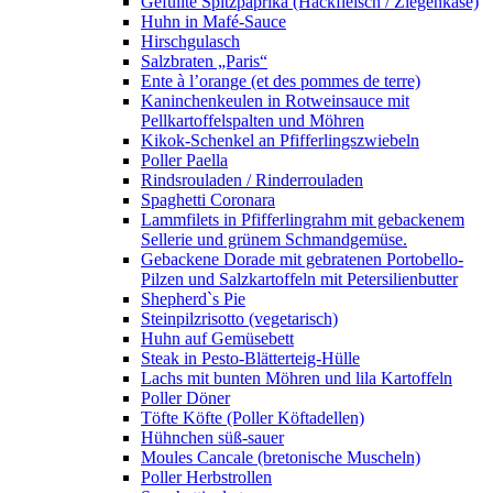
Gefüllte Spitzpaprika (Hackfleisch / Ziegenkäse)
Huhn in Mafé-Sauce
Hirschgulasch
Salzbraten „Paris“
Ente à l’orange (et des pommes de terre)
Kaninchenkeulen in Rotweinsauce mit
Pellkartoffelspalten und Möhren
Kikok-Schenkel an Pfifferlingszwiebeln
Poller Paella
Rindsrouladen / Rinderrouladen
Spaghetti Coronara
Lammfilets in Pfifferlingrahm mit gebackenem
Sellerie und grünem Schmandgemüse.
Gebackene Dorade mit gebratenen Portobello-
Pilzen und Salzkartoffeln mit Petersilienbutter
Shepherd`s Pie
Steinpilzrisotto (vegetarisch)
Huhn auf Gemüsebett
Steak in Pesto-Blätterteig-Hülle
Lachs mit bunten Möhren und lila Kartoffeln
Poller Döner
Töfte Köfte (Poller Köftadellen)
Hühnchen süß-sauer
Moules Cancale (bretonische Muscheln)
Poller Herbstrollen