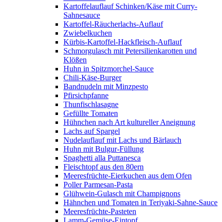
Kartoffelauflauf Schinken/Käse mit Curry-
Sahnesauce
Kartoffel-Räucherlachs-Auflauf
Zwiebelkuchen
Kürbis-Kartoffel-Hackfleisch-Auflauf
Schmorgulasch mit Petersilienkarotten und
Klößen
Huhn in Spitzmorchel-Sauce
Chili-Käse-Burger
Bandnudeln mit Minzpesto
Pfirsichpfanne
Thunfischlasagne
Gefüllte Tomaten
Hühnchen nach Art kultureller Aneignung
Lachs auf Spargel
Nudelauflauf mit Lachs und Bärlauch
Huhn mit Bulgur-Füllung
Spaghetti alla Puttanesca
Fleischtopf aus den 80ern
Meeresfrüchte-Eierkuchen aus dem Ofen
Poller Parmesan-Pasta
Glühwein-Gulasch mit Champignons
Hähnchen und Tomaten in Teriyaki-Sahne-Sauce
Meeresfrüchte-Pasteten
Lamm-Gemüse-Eintopf