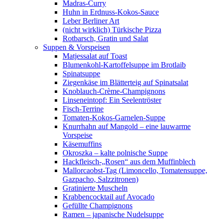
Madras-Curry
Huhn in Erdnuss-Kokos-Sauce
Leber Berliner Art
(nicht wirklich) Türkische Pizza
Rotbarsch, Gratin und Salat
Suppen & Vorspeisen
Matjessalat auf Toast
Blumenkohl-Kartoffelsuppe im Brotlaib
Spinatsuppe
Ziegenkäse im Blätterteig auf Spinatsalat
Knoblauch-Crème-Champignons
Linseneintopf: Ein Seelentröster
Fisch-Terrine
Tomaten-Kokos-Garnelen-Suppe
Knurrhahn auf Mangold – eine lauwarme
Vorspeise
Käsemuffins
Okroszka – kalte polnische Suppe
Hackfleisch-„Rosen“ aus dem Muffinblech
Mallorcaobst-Tag (Limoncello, Tomatensuppe,
Gazpacho, Salzzitronen)
Gratinierte Muscheln
Krabbencocktail auf Avocado
Gefüllte Champignons
Ramen – japanische Nudelsuppe