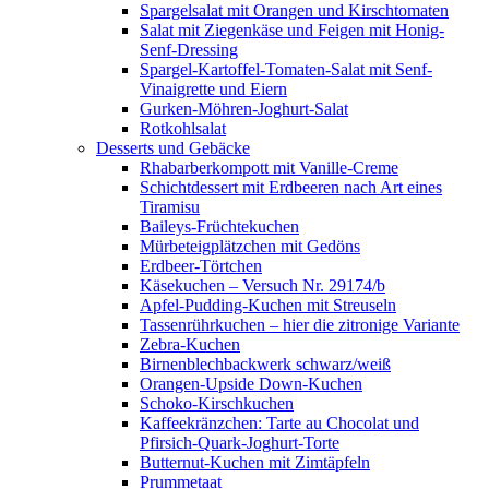
Spargelsalat mit Orangen und Kirschtomaten
Salat mit Ziegenkäse und Feigen mit Honig-
Senf-Dressing
Spargel-Kartoffel-Tomaten-Salat mit Senf-
Vinaigrette und Eiern
Gurken-Möhren-Joghurt-Salat
Rotkohlsalat
Desserts und Gebäcke
Rhabarberkompott mit Vanille-Creme
Schichtdessert mit Erdbeeren nach Art eines
Tiramisu
Baileys-Früchtekuchen
Mürbeteigplätzchen mit Gedöns
Erdbeer-Törtchen
Käsekuchen – Versuch Nr. 29174/b
Apfel-Pudding-Kuchen mit Streuseln
Tassenrührkuchen – hier die zitronige Variante
Zebra-Kuchen
Birnenblechbackwerk schwarz/weiß
Orangen-Upside Down-Kuchen
Schoko-Kirschkuchen
Kaffeekränzchen: Tarte au Chocolat und
Pfirsich-Quark-Joghurt-Torte
Butternut-Kuchen mit Zimtäpfeln
Prummetaat