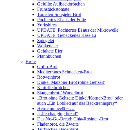
Gefüllte Aufbackbrötchen
Frühstückstomate
Tomaten-Spiegelei-Brot
Pochiertes Ei aus der Folie
Yorkshires
UPDATE: Pochiertes Ei aus der Mikrowelle
UPDATE: Gebackenes Käse-Ei
Spiegelei
Wolkeneier
Gefaltete Eier
Pfannkuchen
Brote
Gofio-Brot
Mediterranes Schnecken-Brot
Rotweinbrot
Dinkel-Malzbier-Brot (ohne Gehzeit)
Kartoffelbrötchen
Stangenbrot / Wurzelbrot
„Brot ohne Gehzeit: Dinkel/Körner-Brot“ oder
auch „Ein Loblied auf das Backtrennspray“
Hermann heeßt er…
„Life changing bread“
Das No-Go-Bread: Chia-Rosinen-Brot
Fladenbrot, die Zweite
Türkisches Fladenbrot