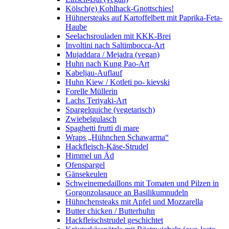
Kölsch(e) Kohlhack-Gnottschies!
Hühnersteaks auf Kartoffelbett mit Paprika-Feta-
Haube
Seelachsrouladen mit KKK-Brei
Involtini nach Saltimbocca-Art
Mujaddara / Mejadra (vegan)
Huhn nach Kung Pao-Art
Kabeljau-Auflauf
Huhn Kiew / Kotleti po- kievski
Forelle Müllerin
Lachs Teriyaki-Art
Spargelquiche (vegetarisch)
Zwiebelgulasch
Spaghetti frutti di mare
Wraps „Hühnchen Schawarma“
Hackfleisch-Käse-Strudel
Himmel un Äd
Ofenspargel
Gänsekeulen
Schweinemedaillons mit Tomaten und Pilzen in
Gorgonzolasauce an Basilikumnudeln
Hühnchensteaks mit Apfel und Mozzarella
Butter chicken / Butterhuhn
Hackfleischstrudel geschichtet