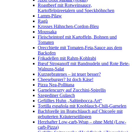
Roastbeef mit Rotweinsauce,
Kartoffelpüreetalern und Speckböhnchen
Lamm-Pilaw
Ragù
Krosses Hähnchen-Cordon-Bleu
Moussaka
Fleischeintopf mit Kartoffeln, Bohnen und
Tomaten
Orecchiette mit Tomaten-Feta-Sauce aus dem
Backofen
Frikadellen mit Rahm-Kohlrabi
Bœuf Stroganoff mit Bandnudeln und Rote Bete-
Walnuss-Salat
Kurzgebratenes – ist teuer besser?
Cheeseburger? Ist doch Käse!
Pizza Nea-Pollitana
Garnelencurry auf Zucchini-Spirellis
Szegediner Gulasch
Gefülltes Huhn „Saltimbocca-Art“
Tortilla española mit Knoblauch-Chili-Garnelen
Bachforelle im Bratschlauch auf Chicorée mit
gebutterten Kräuterseitlingen
Herzhafter Low-carb-Wrap – ohne Mehl (Low-
carb-Pizza)