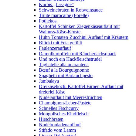
Kürbis-„Lasagne“
Schweinebraten in Rotweinsauce
Truite marocaine (Forelle)
Potjiekos
Kartoffel-Schinken-Ziegenkäseauflauf mit
Walnuss-Käse-Kruste
Huhn-Tomaten-Zucchini-Auflauf mit Kräutern
Bifteki mit Feta gefüllt
Faulenzerauflauf
Dampfkartoffeln mit Räucherlachsquark
Und noch ein Hackfleischstrudel
Tagliatelle alla quarantena
Bœuf à la Bourguignonne
Spaghetti mit Bärlauchpesto
Jambalaya
Dreikäsehoch: Kartoffel-Birnen-Auflauf mit
dreierlei Käse
Nudelauflauf mit Meeresfrüchten
Champignon-Leber-Pastete
Schnelles Fischcurry
Mongolisches Rindfleisch
Hirschbraten
Nudelrouladenauflauf
Stifado vom Lamm
Linsen-Dal (vegan)