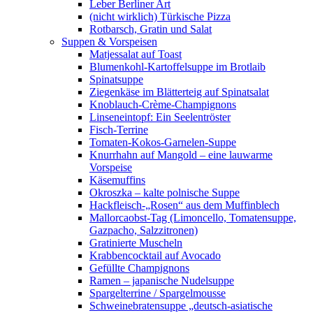
Leber Berliner Art
(nicht wirklich) Türkische Pizza
Rotbarsch, Gratin und Salat
Suppen & Vorspeisen
Matjessalat auf Toast
Blumenkohl-Kartoffelsuppe im Brotlaib
Spinatsuppe
Ziegenkäse im Blätterteig auf Spinatsalat
Knoblauch-Crème-Champignons
Linseneintopf: Ein Seelentröster
Fisch-Terrine
Tomaten-Kokos-Garnelen-Suppe
Knurrhahn auf Mangold – eine lauwarme
Vorspeise
Käsemuffins
Okroszka – kalte polnische Suppe
Hackfleisch-„Rosen“ aus dem Muffinblech
Mallorcaobst-Tag (Limoncello, Tomatensuppe,
Gazpacho, Salzzitronen)
Gratinierte Muscheln
Krabbencocktail auf Avocado
Gefüllte Champignons
Ramen – japanische Nudelsuppe
Spargelterrine / Spargelmousse
Schweinebratensuppe „deutsch-asiatische