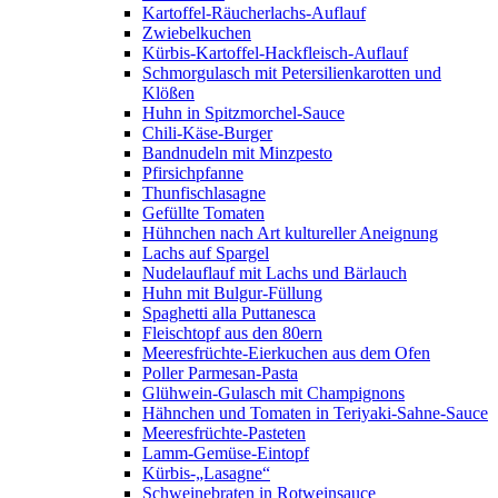
Kartoffel-Räucherlachs-Auflauf
Zwiebelkuchen
Kürbis-Kartoffel-Hackfleisch-Auflauf
Schmorgulasch mit Petersilienkarotten und
Klößen
Huhn in Spitzmorchel-Sauce
Chili-Käse-Burger
Bandnudeln mit Minzpesto
Pfirsichpfanne
Thunfischlasagne
Gefüllte Tomaten
Hühnchen nach Art kultureller Aneignung
Lachs auf Spargel
Nudelauflauf mit Lachs und Bärlauch
Huhn mit Bulgur-Füllung
Spaghetti alla Puttanesca
Fleischtopf aus den 80ern
Meeresfrüchte-Eierkuchen aus dem Ofen
Poller Parmesan-Pasta
Glühwein-Gulasch mit Champignons
Hähnchen und Tomaten in Teriyaki-Sahne-Sauce
Meeresfrüchte-Pasteten
Lamm-Gemüse-Eintopf
Kürbis-„Lasagne“
Schweinebraten in Rotweinsauce