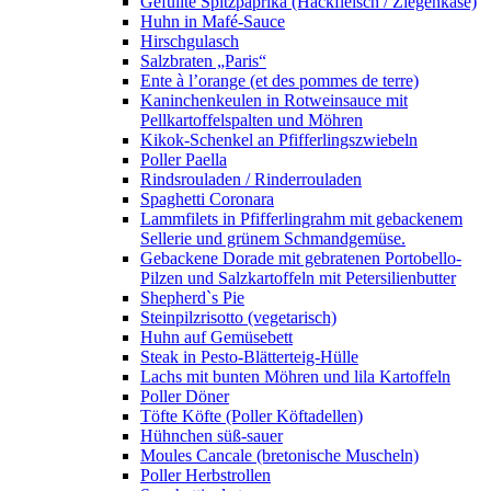
Gefüllte Spitzpaprika (Hackfleisch / Ziegenkäse)
Huhn in Mafé-Sauce
Hirschgulasch
Salzbraten „Paris“
Ente à l’orange (et des pommes de terre)
Kaninchenkeulen in Rotweinsauce mit
Pellkartoffelspalten und Möhren
Kikok-Schenkel an Pfifferlingszwiebeln
Poller Paella
Rindsrouladen / Rinderrouladen
Spaghetti Coronara
Lammfilets in Pfifferlingrahm mit gebackenem
Sellerie und grünem Schmandgemüse.
Gebackene Dorade mit gebratenen Portobello-
Pilzen und Salzkartoffeln mit Petersilienbutter
Shepherd`s Pie
Steinpilzrisotto (vegetarisch)
Huhn auf Gemüsebett
Steak in Pesto-Blätterteig-Hülle
Lachs mit bunten Möhren und lila Kartoffeln
Poller Döner
Töfte Köfte (Poller Köftadellen)
Hühnchen süß-sauer
Moules Cancale (bretonische Muscheln)
Poller Herbstrollen