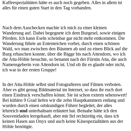
Kaffeespezialitäten hätte es auch noch gegeben. Alles in allem ist
alles für einen guten Start in den Tag vorhanden.
Nach dem Auschecken machte ich mich zu einer kleinen
Wanderung auf. Dabei begegnete ich dem Burgesel, sowie einigen
Pferden. Ich kann Eseln scheinbar gar nicht mehr entkommen. Die
Wanderung führte an Ententeichen vorbei, durch einen schönen
Wald, wo man zwischen den Bäumen ab und zu einen Blick auf die
Burg erhaschen konnte, über die Bigge bis nach Attendorn, wo ich
die Atta-Höhle besuchte, so benannt nach der Fürstin Atta, die auch
Namensgeberin von Attendorn ist. Und ob ihr es glaubt oder nicht,
ich war in der ersten Gruppe!
In der Atta-Höhle selbst sind Fotografieren und Filmen verboten.
Aber es gibt genug Bildmaterial im Internet, so dass ihr euch dort
einen Eindruck verschaffen könnt. Sie ist schon extrem sehenswert!
Bei kühlen 9 Grad liefen wir die zehn Hauptkammern entlang und
wurden durch einen ortskundigen Führer begleitet, der alles
lehrreich
und
unterhaltsam erläutert hat. Beinahe hätte ich den
Souvenirladen leergekauft, aber mir fiel rechtzeitig ein, dass ich
keinen Hasen aus Onyx und auch keine Käsespezialitäten aus der
Höhle benötigte.