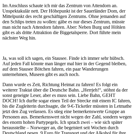
Im Anschluss schaute ich mir das Zentrum von Attendorn an.
Unspektakulär nett. Der Höhepunkt ist der Sauerländer Dom, der
Mittelpunkt des recht geschäftigen Zentrums. Ohne jemanden auf
den Schlips treten zu wollen: gäbe es nur dieses Zentrum, müsste
man nicht nach Attendorn fahren. Aber: Neben Burg und Höhlen
gibt es als dritte Attraktion die Biggetalsperre. Dort führte mein
nächster Weg hin.
Ja, was soll ich sagen, ein Stausee. Finde ich immer sehr hübsch.
Auf jeden Fall könnte man länger mal hier in der Gegend bleiben,
auf dem Stausee Bötchen fahren, ein paar Wanderungen
unternehmen, Museen gibt es auch noch.
Dann wurde es Zeit, Richtung Heimat zu fahren! Es folgt ein
weiterer Traktat über die Deutsche Bahn. „Herrjeh!“, stöhnt da der
sonst geneigte Leser, aber es muss sein. Liebe Bahn, GEHT
DOCH! Ich durfte sogar einen Teil der Strecke mit einem IC fahren,
bis die Zugleiterin durchsagte, die 9-€-Ticketler müssten in Letmathe
jetzt den Zug verlassen. Es stieg eine bemerkenswerte Gruppe an
Personen aus. Bemerkenswert nicht wegen der Zahl, sondern wegen
des enorm hohen Partypegels. Ich sprach zwei – wie sich später
herausstellte – Norweger an, die begeistert seit Wochen durch
Deutschland pesen. 9 Euro für Transport und der Alkohol für ihre