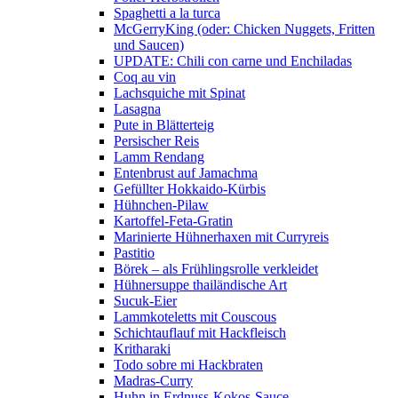
Spaghetti a la turca
McGerryKing (oder: Chicken Nuggets, Fritten
und Saucen)
UPDATE: Chili con carne und Enchiladas
Coq au vin
Lachsquiche mit Spinat
Lasagna
Pute in Blätterteig
Persischer Reis
Lamm Rendang
Entenbrust auf Jamachma
Gefüllter Hokkaido-Kürbis
Hühnchen-Pilaw
Kartoffel-Feta-Gratin
Marinierte Hühnerhaxen mit Curryreis
Pastitio
Börek – als Frühlingsrolle verkleidet
Hühnersuppe thailändische Art
Sucuk-Eier
Lammkoteletts mit Couscous
Schichtauflauf mit Hackfleisch
Kritharaki
Todo sobre mi Hackbraten
Madras-Curry
Huhn in Erdnuss-Kokos-Sauce