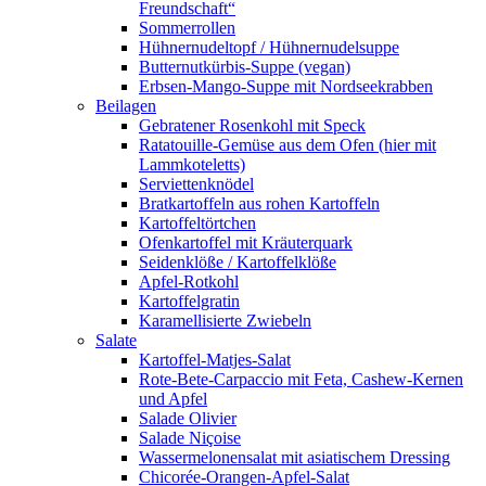
Freundschaft“
Sommerrollen
Hühnernudeltopf / Hühnernudelsuppe
Butternutkürbis-Suppe (vegan)
Erbsen-Mango-Suppe mit Nordseekrabben
Beilagen
Gebratener Rosenkohl mit Speck
Ratatouille-Gemüse aus dem Ofen (hier mit
Lammkoteletts)
Serviettenknödel
Bratkartoffeln aus rohen Kartoffeln
Kartoffeltörtchen
Ofenkartoffel mit Kräuterquark
Seidenklöße / Kartoffelklöße
Apfel-Rotkohl
Kartoffelgratin
Karamellisierte Zwiebeln
Salate
Kartoffel-Matjes-Salat
Rote-Bete-Carpaccio mit Feta, Cashew-Kernen
und Apfel
Salade Olivier
Salade Niçoise
Wassermelonensalat mit asiatischem Dressing
Chicorée-Orangen-Apfel-Salat