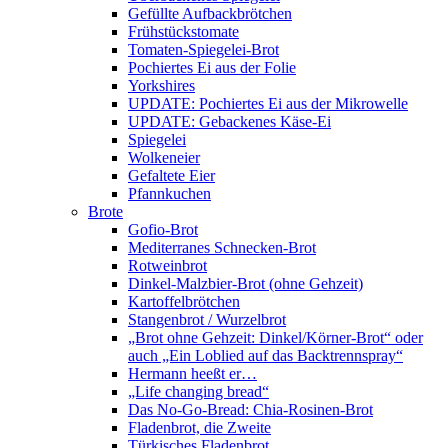
Gefüllte Aufbackbrötchen
Frühstückstomate
Tomaten-Spiegelei-Brot
Pochiertes Ei aus der Folie
Yorkshires
UPDATE: Pochiertes Ei aus der Mikrowelle
UPDATE: Gebackenes Käse-Ei
Spiegelei
Wolkeneier
Gefaltete Eier
Pfannkuchen
Brote
Gofio-Brot
Mediterranes Schnecken-Brot
Rotweinbrot
Dinkel-Malzbier-Brot (ohne Gehzeit)
Kartoffelbrötchen
Stangenbrot / Wurzelbrot
„Brot ohne Gehzeit: Dinkel/Körner-Brot“ oder
auch „Ein Loblied auf das Backtrennspray“
Hermann heeßt er…
„Life changing bread“
Das No-Go-Bread: Chia-Rosinen-Brot
Fladenbrot, die Zweite
Türkisches Fladenbrot