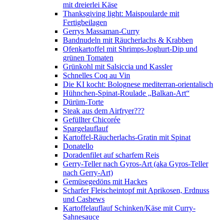
mit dreierlei Käse
Thanksgiving light: Maispoularde mit
Fertigbeilagen
Gerrys Massaman-Curry
Bandnudeln mit Räucherlachs & Krabben
Ofenkartoffel mit Shrimps-Joghurt-Dip und
grünen Tomaten
Grünkohl mit Salsiccia und Kassler
Schnelles Coq au Vin
Die KI kocht: Bolognese mediterran-orientalisch
Hühnchen-Spinat-Roulade „Balkan-Art“
Dürüm-Torte
Steak aus dem Airfryer???
Gefüllter Chicorée
Spargelauflauf
Kartoffel-Räucherlachs-Gratin mit Spinat
Donatello
Doradenfilet auf scharfem Reis
Gerry-Teller nach Gyros-Art (aka Gyros-Teller
nach Gerry-Art)
Gemüsegedöns mit Hackes
Scharfer Fleischeintopf mit Aprikosen, Erdnuss
und Cashews
Kartoffelauflauf Schinken/Käse mit Curry-
Sahnesauce