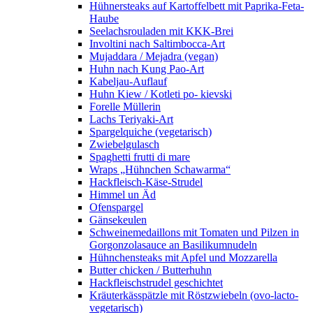
Hühnersteaks auf Kartoffelbett mit Paprika-Feta-
Haube
Seelachsrouladen mit KKK-Brei
Involtini nach Saltimbocca-Art
Mujaddara / Mejadra (vegan)
Huhn nach Kung Pao-Art
Kabeljau-Auflauf
Huhn Kiew / Kotleti po- kievski
Forelle Müllerin
Lachs Teriyaki-Art
Spargelquiche (vegetarisch)
Zwiebelgulasch
Spaghetti frutti di mare
Wraps „Hühnchen Schawarma“
Hackfleisch-Käse-Strudel
Himmel un Äd
Ofenspargel
Gänsekeulen
Schweinemedaillons mit Tomaten und Pilzen in
Gorgonzolasauce an Basilikumnudeln
Hühnchensteaks mit Apfel und Mozzarella
Butter chicken / Butterhuhn
Hackfleischstrudel geschichtet
Kräuterkässpätzle mit Röstzwiebeln (ovo-lacto-
vegetarisch)