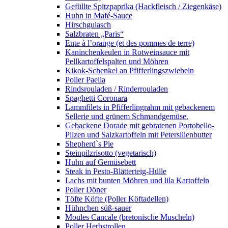
Gefüllte Spitzpaprika (Hackfleisch / Ziegenkäse)
Huhn in Mafé-Sauce
Hirschgulasch
Salzbraten „Paris“
Ente à l’orange (et des pommes de terre)
Kaninchenkeulen in Rotweinsauce mit
Pellkartoffelspalten und Möhren
Kikok-Schenkel an Pfifferlingszwiebeln
Poller Paella
Rindsrouladen / Rinderrouladen
Spaghetti Coronara
Lammfilets in Pfifferlingrahm mit gebackenem
Sellerie und grünem Schmandgemüse.
Gebackene Dorade mit gebratenen Portobello-
Pilzen und Salzkartoffeln mit Petersilienbutter
Shepherd`s Pie
Steinpilzrisotto (vegetarisch)
Huhn auf Gemüsebett
Steak in Pesto-Blätterteig-Hülle
Lachs mit bunten Möhren und lila Kartoffeln
Poller Döner
Töfte Köfte (Poller Köftadellen)
Hühnchen süß-sauer
Moules Cancale (bretonische Muscheln)
Poller Herbstrollen