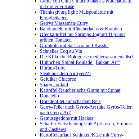
Carne con Chili y mucho mas als Nudelauflauf
mit dreierlei Käse
Thanksgiving light: Maispoularde mit
Fertigbeilagen
Gerrys Massaman-Curry
Bandnudeln mit Räucherlachs & Krabben
Ofenkartoffel mit Shrimps-Joghurt-Dip und
grünen Tomaten
Grünkohl mit Salsiccia und Kassler
Schnelles Coq au Vin
Die KI kocht: Bolognese mediterran-orientalisch
Hühnchen-Spinat-Roulade „Balkan-Art“
Dürüm-Torte
Steak aus dem Airfryer???
Gefüllter Chicorée
Spargelauflauf
Kartoffel-Räucherlachs-Gratin mit Spinat
Donatello
Doradenfilet auf scharfem Reis
Gerry-Teller nach Gyros-Art (aka Gyros-Teller
nach Gerry-Art)
Gemüsegedöns mit Hackes
Scharfer Fleischeintopf mit Aprikosen, Erdnuss
und Cashews
Kartoffelauflauf Schinken/Käse mit Curry-