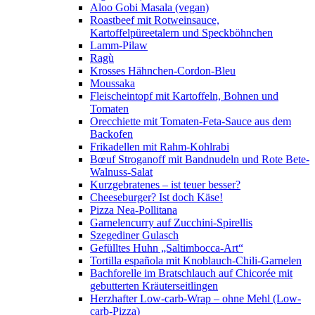
Aloo Gobi Masala (vegan)
Roastbeef mit Rotweinsauce,
Kartoffelpüreetalern und Speckböhnchen
Lamm-Pilaw
Ragù
Krosses Hähnchen-Cordon-Bleu
Moussaka
Fleischeintopf mit Kartoffeln, Bohnen und
Tomaten
Orecchiette mit Tomaten-Feta-Sauce aus dem
Backofen
Frikadellen mit Rahm-Kohlrabi
Bœuf Stroganoff mit Bandnudeln und Rote Bete-
Walnuss-Salat
Kurzgebratenes – ist teuer besser?
Cheeseburger? Ist doch Käse!
Pizza Nea-Pollitana
Garnelencurry auf Zucchini-Spirellis
Szegediner Gulasch
Gefülltes Huhn „Saltimbocca-Art“
Tortilla española mit Knoblauch-Chili-Garnelen
Bachforelle im Bratschlauch auf Chicorée mit
gebutterten Kräuterseitlingen
Herzhafter Low-carb-Wrap – ohne Mehl (Low-
carb-Pizza)