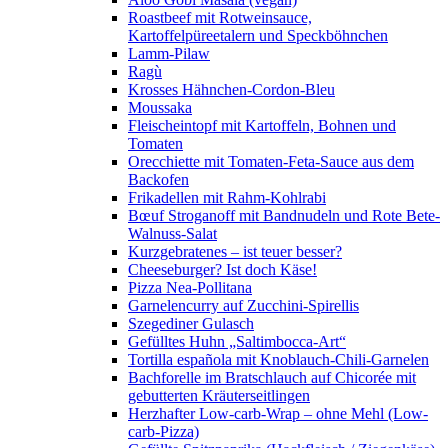
Roastbeef mit Rotweinsauce,
Kartoffelpüreetalern und Speckböhnchen
Lamm-Pilaw
Ragù
Krosses Hähnchen-Cordon-Bleu
Moussaka
Fleischeintopf mit Kartoffeln, Bohnen und
Tomaten
Orecchiette mit Tomaten-Feta-Sauce aus dem
Backofen
Frikadellen mit Rahm-Kohlrabi
Bœuf Stroganoff mit Bandnudeln und Rote Bete-
Walnuss-Salat
Kurzgebratenes – ist teuer besser?
Cheeseburger? Ist doch Käse!
Pizza Nea-Pollitana
Garnelencurry auf Zucchini-Spirellis
Szegediner Gulasch
Gefülltes Huhn „Saltimbocca-Art“
Tortilla española mit Knoblauch-Chili-Garnelen
Bachforelle im Bratschlauch auf Chicorée mit
gebutterten Kräuterseitlingen
Herzhafter Low-carb-Wrap – ohne Mehl (Low-
carb-Pizza)