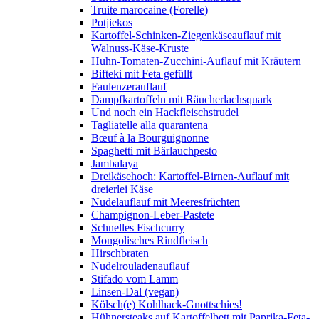
Truite marocaine (Forelle)
Potjiekos
Kartoffel-Schinken-Ziegenkäseauflauf mit
Walnuss-Käse-Kruste
Huhn-Tomaten-Zucchini-Auflauf mit Kräutern
Bifteki mit Feta gefüllt
Faulenzerauflauf
Dampfkartoffeln mit Räucherlachsquark
Und noch ein Hackfleischstrudel
Tagliatelle alla quarantena
Bœuf à la Bourguignonne
Spaghetti mit Bärlauchpesto
Jambalaya
Dreikäsehoch: Kartoffel-Birnen-Auflauf mit
dreierlei Käse
Nudelauflauf mit Meeresfrüchten
Champignon-Leber-Pastete
Schnelles Fischcurry
Mongolisches Rindfleisch
Hirschbraten
Nudelrouladenauflauf
Stifado vom Lamm
Linsen-Dal (vegan)
Kölsch(e) Kohlhack-Gnottschies!
Hühnersteaks auf Kartoffelbett mit Paprika-Feta-