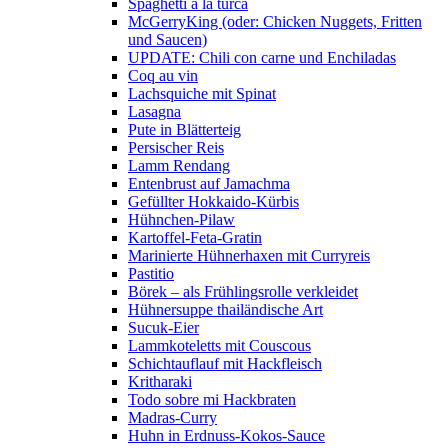
Spaghetti a la turca
McGerryKing (oder: Chicken Nuggets, Fritten
und Saucen)
UPDATE: Chili con carne und Enchiladas
Coq au vin
Lachsquiche mit Spinat
Lasagna
Pute in Blätterteig
Persischer Reis
Lamm Rendang
Entenbrust auf Jamachma
Gefüllter Hokkaido-Kürbis
Hühnchen-Pilaw
Kartoffel-Feta-Gratin
Marinierte Hühnerhaxen mit Curryreis
Pastitio
Börek – als Frühlingsrolle verkleidet
Hühnersuppe thailändische Art
Sucuk-Eier
Lammkoteletts mit Couscous
Schichtauflauf mit Hackfleisch
Kritharaki
Todo sobre mi Hackbraten
Madras-Curry
Huhn in Erdnuss-Kokos-Sauce