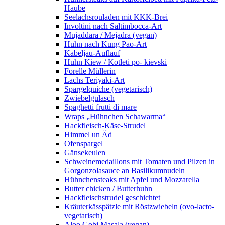
Haube
Seelachsrouladen mit KKK-Brei
Involtini nach Saltimbocca-Art
Mujaddara / Mejadra (vegan)
Huhn nach Kung Pao-Art
Kabeljau-Auflauf
Huhn Kiew / Kotleti po- kievski
Forelle Müllerin
Lachs Teriyaki-Art
Spargelquiche (vegetarisch)
Zwiebelgulasch
Spaghetti frutti di mare
Wraps „Hühnchen Schawarma“
Hackfleisch-Käse-Strudel
Himmel un Äd
Ofenspargel
Gänsekeulen
Schweinemedaillons mit Tomaten und Pilzen in
Gorgonzolasauce an Basilikumnudeln
Hühnchensteaks mit Apfel und Mozzarella
Butter chicken / Butterhuhn
Hackfleischstrudel geschichtet
Kräuterkässpätzle mit Röstzwiebeln (ovo-lacto-
vegetarisch)
Aloo Gobi Masala (vegan)