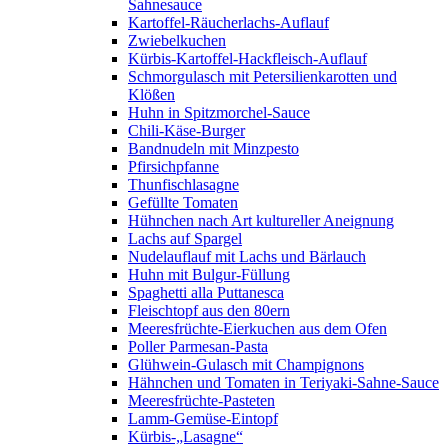
Sahnesauce
Kartoffel-Räucherlachs-Auflauf
Zwiebelkuchen
Kürbis-Kartoffel-Hackfleisch-Auflauf
Schmorgulasch mit Petersilienkarotten und
Klößen
Huhn in Spitzmorchel-Sauce
Chili-Käse-Burger
Bandnudeln mit Minzpesto
Pfirsichpfanne
Thunfischlasagne
Gefüllte Tomaten
Hühnchen nach Art kultureller Aneignung
Lachs auf Spargel
Nudelauflauf mit Lachs und Bärlauch
Huhn mit Bulgur-Füllung
Spaghetti alla Puttanesca
Fleischtopf aus den 80ern
Meeresfrüchte-Eierkuchen aus dem Ofen
Poller Parmesan-Pasta
Glühwein-Gulasch mit Champignons
Hähnchen und Tomaten in Teriyaki-Sahne-Sauce
Meeresfrüchte-Pasteten
Lamm-Gemüse-Eintopf
Kürbis-„Lasagne“