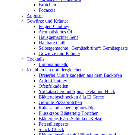
Brötchen
Focaccia
Auguste
Gewürze und Kräuter
Feigen-Chutney
Aromatisiertes Öl
Hausgemachter Senf
Haltbare Chili
Selbstgemachte „Gemüsebrühe“: Gemüsepaste
Gewürze und Kräuter
Cocktails
Limonarancello
Knabbereien und dergleichen
Dreierlei Minifrikadellen aus dem Backofen
Apfel-Chutney
Ofenfrikadellen
Yufkataschen mit Spinat, Feta und Hack
Blätterteigschnecken à la El Greco
Gefüllte Pizzabrötchen
Raita – indischer Joghurt-Dip
Flusskrebs-Blätterteig-Törtchen
Blätterteig-Käse-Schinken-Kekse
Petersilienpesto
Snack-Check
Blätterteigrollen mit Hähnchenwurst und