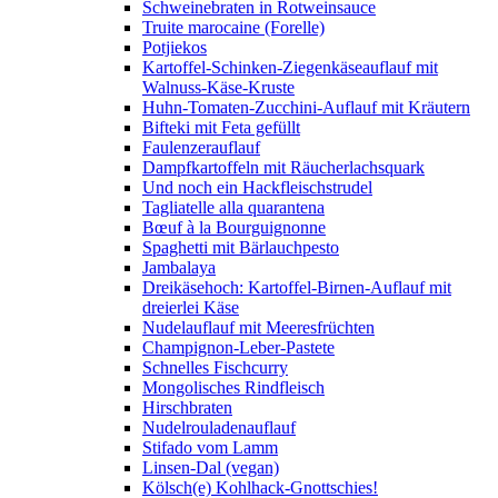
Schweinebraten in Rotweinsauce
Truite marocaine (Forelle)
Potjiekos
Kartoffel-Schinken-Ziegenkäseauflauf mit
Walnuss-Käse-Kruste
Huhn-Tomaten-Zucchini-Auflauf mit Kräutern
Bifteki mit Feta gefüllt
Faulenzerauflauf
Dampfkartoffeln mit Räucherlachsquark
Und noch ein Hackfleischstrudel
Tagliatelle alla quarantena
Bœuf à la Bourguignonne
Spaghetti mit Bärlauchpesto
Jambalaya
Dreikäsehoch: Kartoffel-Birnen-Auflauf mit
dreierlei Käse
Nudelauflauf mit Meeresfrüchten
Champignon-Leber-Pastete
Schnelles Fischcurry
Mongolisches Rindfleisch
Hirschbraten
Nudelrouladenauflauf
Stifado vom Lamm
Linsen-Dal (vegan)
Kölsch(e) Kohlhack-Gnottschies!