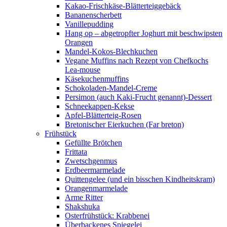
Kakao-Frischkäse-Blätterteiggebäck
Bananenscherbett
Vanillepudding
Hang op – abgetropfter Joghurt mit beschwipsten
Orangen
Mandel-Kokos-Blechkuchen
Vegane Muffins nach Rezept von Chefkochs
Lea-mouse
Käsekuchenmuffins
Schokoladen-Mandel-Creme
Persimon (auch Kaki-Frucht genannt)-Dessert
Schneekappen-Kekse
Apfel-Blätterteig-Rosen
Bretonischer Eierkuchen (Far breton)
Frühstück
Gefüllte Brötchen
Frittata
Zwetschgenmus
Erdbeermarmelade
Quittengelee (und ein bisschen Kindheitskram)
Orangenmarmelade
Arme Ritter
Shakshuka
Osterfrühstück: Krabbenei
Überbackenes Spiegelei