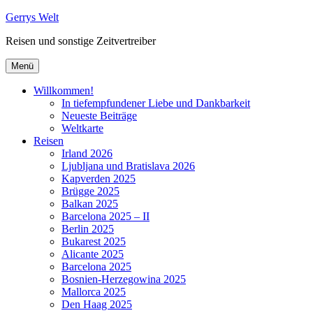
Zum
Gerrys Welt
Inhalt
Reisen und sonstige Zeitvertreiber
springen
Menü
Willkommen!
In tiefempfundener Liebe und Dankbarkeit
Neueste Beiträge
Weltkarte
Reisen
Irland 2026
Ljubljana und Bratislava 2026
Kapverden 2025
Brügge 2025
Balkan 2025
Barcelona 2025 – II
Berlin 2025
Bukarest 2025
Alicante 2025
Barcelona 2025
Bosnien-Herzegowina 2025
Mallorca 2025
Den Haag 2025