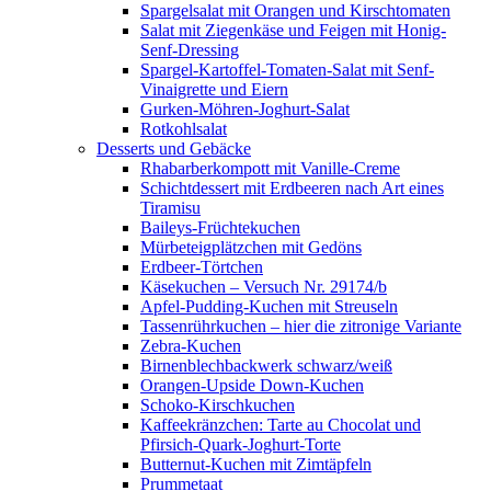
Spargelsalat mit Orangen und Kirschtomaten
Salat mit Ziegenkäse und Feigen mit Honig-
Senf-Dressing
Spargel-Kartoffel-Tomaten-Salat mit Senf-
Vinaigrette und Eiern
Gurken-Möhren-Joghurt-Salat
Rotkohlsalat
Desserts und Gebäcke
Rhabarberkompott mit Vanille-Creme
Schichtdessert mit Erdbeeren nach Art eines
Tiramisu
Baileys-Früchtekuchen
Mürbeteigplätzchen mit Gedöns
Erdbeer-Törtchen
Käsekuchen – Versuch Nr. 29174/b
Apfel-Pudding-Kuchen mit Streuseln
Tassenrührkuchen – hier die zitronige Variante
Zebra-Kuchen
Birnenblechbackwerk schwarz/weiß
Orangen-Upside Down-Kuchen
Schoko-Kirschkuchen
Kaffeekränzchen: Tarte au Chocolat und
Pfirsich-Quark-Joghurt-Torte
Butternut-Kuchen mit Zimtäpfeln
Prummetaat