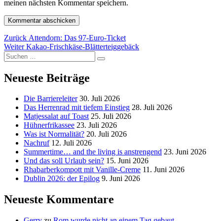
meinen nächsten Kommentar speichern.
Beitragsnavigation
Vorheriger
Zurück
Attendorn: Das 97-Euro-Ticket
Nächster
Beitrag:
Weiter
Kakao-Frischkäse-Blätterteiggebäck
Suchen
Beitrag:
Suchen
nach:
Neueste Beiträge
Die Barriereleiter
30. Juli 2026
Das Herrenrad mit tiefem Einstieg
28. Juli 2026
Matjessalat auf Toast
25. Juli 2026
Hühnerfrikassee
23. Juli 2026
Was ist Normalität?
20. Juli 2026
Nachruf
12. Juli 2026
Summertime… and the living is anstrengend
23. Juni 2026
Und das soll Urlaub sein?
15. Juni 2026
Rhabarberkompott mit Vanille-Creme
11. Juni 2026
Dublin 2026: der Epilog
9. Juni 2026
Neueste Kommentare
Gerry
zu
Rom wurde nicht an einem Tag gebaut