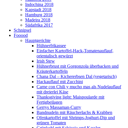
Indochina 2018
Kapstadt 2018
Hamburg 2018
Madeira 2018
Südafrika 2017
Schnipsel
Fooood
Hauptgerichte
Hühnerfrikassee
Einfacher Kartoffel-Hack-Tomatenauflauf,
orientalisch gewürzt
Irish Stew
Hühnerbrust mit Gorgonzola überbacken und
Kräuterkartoffeln
Chana Dal – Kichererbsen Dal (vegetarisch)
Hackauflauf mit Zucchini
Carne con Chili y mucho mas als Nudelauflauf
mit dreierlei Käse
Thanksgiving light: Maispoularde mit
Fertigbeilagen
Gerrys Massaman-Curry
Bandnudeln mit Räucherlachs & Krabben
Ofenkartoffel mit Shrimps-Joghurt-Dip und
grünen Tomaten
Grünkohl mit Salsiccia und Kassler