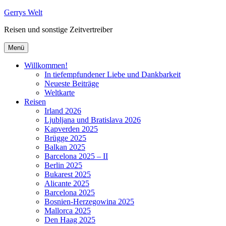
Zum
Gerrys Welt
Inhalt
Reisen und sonstige Zeitvertreiber
springen
Menü
Willkommen!
In tiefempfundener Liebe und Dankbarkeit
Neueste Beiträge
Weltkarte
Reisen
Irland 2026
Ljubljana und Bratislava 2026
Kapverden 2025
Brügge 2025
Balkan 2025
Barcelona 2025 – II
Berlin 2025
Bukarest 2025
Alicante 2025
Barcelona 2025
Bosnien-Herzegowina 2025
Mallorca 2025
Den Haag 2025