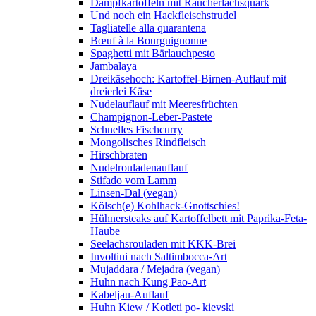
Dampfkartoffeln mit Räucherlachsquark
Und noch ein Hackfleischstrudel
Tagliatelle alla quarantena
Bœuf à la Bourguignonne
Spaghetti mit Bärlauchpesto
Jambalaya
Dreikäsehoch: Kartoffel-Birnen-Auflauf mit
dreierlei Käse
Nudelauflauf mit Meeresfrüchten
Champignon-Leber-Pastete
Schnelles Fischcurry
Mongolisches Rindfleisch
Hirschbraten
Nudelrouladenauflauf
Stifado vom Lamm
Linsen-Dal (vegan)
Kölsch(e) Kohlhack-Gnottschies!
Hühnersteaks auf Kartoffelbett mit Paprika-Feta-
Haube
Seelachsrouladen mit KKK-Brei
Involtini nach Saltimbocca-Art
Mujaddara / Mejadra (vegan)
Huhn nach Kung Pao-Art
Kabeljau-Auflauf
Huhn Kiew / Kotleti po- kievski