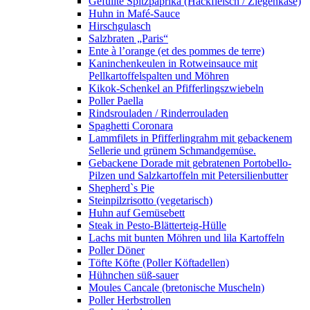
Gefüllte Spitzpaprika (Hackfleisch / Ziegenkäse)
Huhn in Mafé-Sauce
Hirschgulasch
Salzbraten „Paris“
Ente à l’orange (et des pommes de terre)
Kaninchenkeulen in Rotweinsauce mit
Pellkartoffelspalten und Möhren
Kikok-Schenkel an Pfifferlingszwiebeln
Poller Paella
Rindsrouladen / Rinderrouladen
Spaghetti Coronara
Lammfilets in Pfifferlingrahm mit gebackenem
Sellerie und grünem Schmandgemüse.
Gebackene Dorade mit gebratenen Portobello-
Pilzen und Salzkartoffeln mit Petersilienbutter
Shepherd`s Pie
Steinpilzrisotto (vegetarisch)
Huhn auf Gemüsebett
Steak in Pesto-Blätterteig-Hülle
Lachs mit bunten Möhren und lila Kartoffeln
Poller Döner
Töfte Köfte (Poller Köftadellen)
Hühnchen süß-sauer
Moules Cancale (bretonische Muscheln)
Poller Herbstrollen