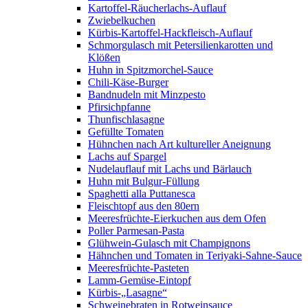
Kartoffel-Räucherlachs-Auflauf
Zwiebelkuchen
Kürbis-Kartoffel-Hackfleisch-Auflauf
Schmorgulasch mit Petersilienkarotten und
Klößen
Huhn in Spitzmorchel-Sauce
Chili-Käse-Burger
Bandnudeln mit Minzpesto
Pfirsichpfanne
Thunfischlasagne
Gefüllte Tomaten
Hühnchen nach Art kultureller Aneignung
Lachs auf Spargel
Nudelauflauf mit Lachs und Bärlauch
Huhn mit Bulgur-Füllung
Spaghetti alla Puttanesca
Fleischtopf aus den 80ern
Meeresfrüchte-Eierkuchen aus dem Ofen
Poller Parmesan-Pasta
Glühwein-Gulasch mit Champignons
Hähnchen und Tomaten in Teriyaki-Sahne-Sauce
Meeresfrüchte-Pasteten
Lamm-Gemüse-Eintopf
Kürbis-„Lasagne“
Schweinebraten in Rotweinsauce