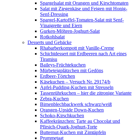
Spargelsalat mit Orangen und Kirschtomaten
Salat mit Ziegenkäse und Feigen mit Honig-
Senf-Dressing
Spargel-Kartoffel-Tomaten-Salat mit Senf-
Vinaigrette und Eiern
Gurken-Möhren-Joghurt-Salat
Rotkohlsalat
Desserts und Gebäcke
Rhabarberkompott mit Vanille-Creme
Schichtdessert mit Erdbeeren nach Art eines
Tiramisu
Baileys-Früchtekuchen
Mürbeteigplätzchen mit Gedöns
Erdbeer-Törtchen
Käsekuchen – Versuch Nr. 29174/b
Apfel-Pudding-Kuchen mit Streuseln
Tassenrührkuchen – hier die zitronige Variante
Zebra-Kuchen
Birnenblechbackwerk schwarz/weiß
Orangen-Upside Down-Kuchen
Schoko-Kirschkuchen
Kaffeekränzchen: Tarte au Chocolat und
Pfirsich-Quark-Joghurt-Torte
Butternut-Kuchen mit Zimtäpfeln
Prummetaat