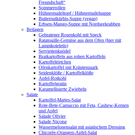
Freundschaft“
Sommerrollen
Hühnernudeltopf / Hühnernudelsuppe
Butternutkürbis-Suppe (vegan)
Erbsen-Mango-Suppe mit Nordseekrabben
Beilagen
Gebratener Rosenkohl mit Speck
Ratatouille-Gemüse aus dem Ofen (hier mit
Lammkoteletts)
Serviettenknödel
Bratkartoffeln aus rohen Kartoffeln
Kartoffeltörtchen
Ofenkartoffel mit Kräuterquark
Seidenklöße / Kartoffelklöße
Apfel-Rotkohl
Kartoffelgratin
Karamellisierte Zwiebeln
Salate
Kartoffel-Matjes-Salat
Rote-Bete-Carpaccio mit Feta, Cashew-Kernen
und Apfel
Salade Olivier
Salade Niçoise
Wassermelonensalat mit asiatischem Dressing
Chicorée-Orangen-Apfel-Salat