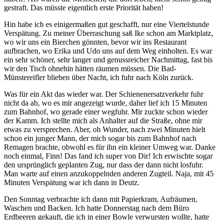
gestraft. Das müsste eigentlich erste Priorität haben!
Hin habe ich es einigermaßen gut geschafft, nur eine Viertelstunde
Verspätung. Zu meiner Überraschung saß Ike schon am Marktplatz,
wo wir uns ein Bierchen gönnten, bevor wir ins Restaurant
aufbrachen, wo Erika und Udo uns auf dem Weg einholten. Es war
ein sehr schöner, sehr langer und genussreicher Nachmittag, fast bis
wir den Tisch ohnehin hätten räumen müssen. Die Bad-
Münstereifler blieben über Nacht, ich fuhr nach Köln zurück.
Was für ein Akt das wieder war. Der Schienenersatzverkehr fuhr
nicht da ab, wo es mir angezeigt wurde, daher lief ich 15 Minuten
zum Bahnhof, wo gerade einer wegfuhr. Mir zuckte schon wieder
der Kamm. Ich stellte mich als Anhalter auf die Straße, ohne mir
etwas zu versprechen. Aber, oh Wunder, nach zwei Minuten hielt
schon ein junger Mann, der mich sogar bis zum Bahnhof nach
Remagen brachte, obwohl es für ihn ein kleiner Umweg war. Danke
noch einmal, Finn! Das fand ich super von Dir! Ich erwischte sogar
den ursprünglich geplanten Zug, nur dass der dann nicht losfuhr.
Man warte auf einen anzukoppelnden anderen Zugteil. Naja, mit 45
Minuten Verspätung war ich dann in Deutz.
Den Sonntag verbrachte ich dann mit Papierkram, Aufräumen,
Waschen und Backen. Ich hatte Donnerstag nach dem Büro
Erdbeeren gekauft, die ich in einer Bowle verwursten wollte, hatte