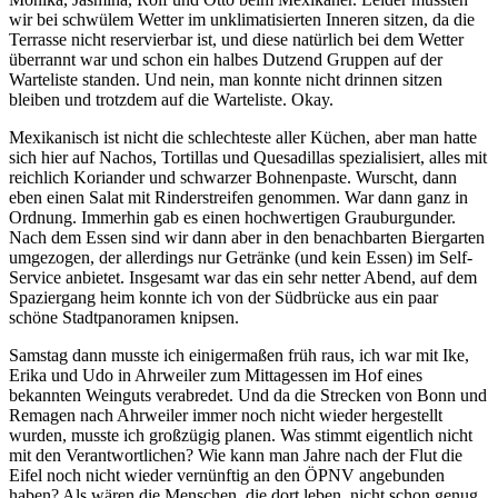
wir bei schwülem Wetter im unklimatisierten Inneren sitzen, da die
Terrasse nicht reservierbar ist, und diese natürlich bei dem Wetter
überrannt war und schon ein halbes Dutzend Gruppen auf der
Warteliste standen. Und nein, man konnte nicht drinnen sitzen
bleiben und trotzdem auf die Warteliste. Okay.
Mexikanisch ist nicht die schlechteste aller Küchen, aber man hatte
sich hier auf Nachos, Tortillas und Quesadillas spezialisiert, alles mit
reichlich Koriander und schwarzer Bohnenpaste. Wurscht, dann
eben einen Salat mit Rinderstreifen genommen. War dann ganz in
Ordnung. Immerhin gab es einen hochwertigen Grauburgunder.
Nach dem Essen sind wir dann aber in den benachbarten Biergarten
umgezogen, der allerdings nur Getränke (und kein Essen) im Self-
Service anbietet. Insgesamt war das ein sehr netter Abend, auf dem
Spaziergang heim konnte ich von der Südbrücke aus ein paar
schöne Stadtpanoramen knipsen.
Samstag dann musste ich einigermaßen früh raus, ich war mit Ike,
Erika und Udo in Ahrweiler zum Mittagessen im Hof eines
bekannten Weinguts verabredet. Und da die Strecken von Bonn und
Remagen nach Ahrweiler immer noch nicht wieder hergestellt
wurden, musste ich großzügig planen. Was stimmt eigentlich nicht
mit den Verantwortlichen? Wie kann man Jahre nach der Flut die
Eifel noch nicht wieder vernünftig an den ÖPNV angebunden
haben? Als wären die Menschen, die dort leben, nicht schon genug