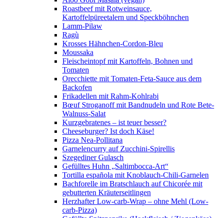
Roastbeef mit Rotweinsauce,
Kartoffelpüreetalern und Speckböhnchen
Lamm-Pilaw
Ragù
Krosses Hähnchen-Cordon-Bleu
Moussaka
Fleischeintopf mit Kartoffeln, Bohnen und
Tomaten
Orecchiette mit Tomaten-Feta-Sauce aus dem
Backofen
Frikadellen mit Rahm-Kohlrabi
Bœuf Stroganoff mit Bandnudeln und Rote Bete-
Walnuss-Salat
Kurzgebratenes – ist teuer besser?
Cheeseburger? Ist doch Käse!
Pizza Nea-Pollitana
Garnelencurry auf Zucchini-Spirellis
Szegediner Gulasch
Gefülltes Huhn „Saltimbocca-Art“
Tortilla española mit Knoblauch-Chili-Garnelen
Bachforelle im Bratschlauch auf Chicorée mit
gebutterten Kräuterseitlingen
Herzhafter Low-carb-Wrap – ohne Mehl (Low-
carb-Pizza)