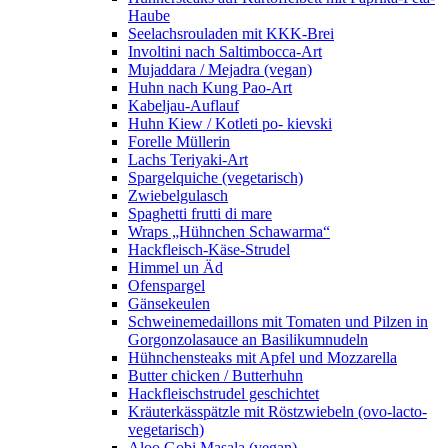
Haube
Seelachsrouladen mit KKK-Brei
Involtini nach Saltimbocca-Art
Mujaddara / Mejadra (vegan)
Huhn nach Kung Pao-Art
Kabeljau-Auflauf
Huhn Kiew / Kotleti po- kievski
Forelle Müllerin
Lachs Teriyaki-Art
Spargelquiche (vegetarisch)
Zwiebelgulasch
Spaghetti frutti di mare
Wraps „Hühnchen Schawarma“
Hackfleisch-Käse-Strudel
Himmel un Äd
Ofenspargel
Gänsekeulen
Schweinemedaillons mit Tomaten und Pilzen in
Gorgonzolasauce an Basilikumnudeln
Hühnchensteaks mit Apfel und Mozzarella
Butter chicken / Butterhuhn
Hackfleischstrudel geschichtet
Kräuterkässpätzle mit Röstzwiebeln (ovo-lacto-
vegetarisch)
Aloo Gobi Masala (vegan)