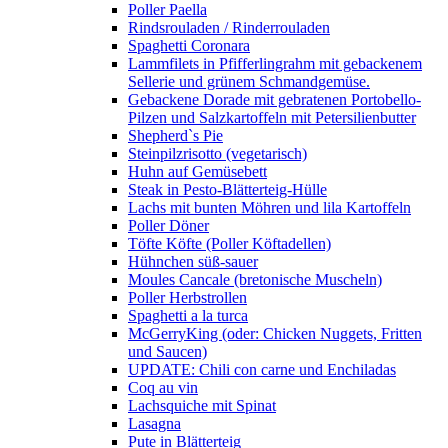
Poller Paella
Rindsrouladen / Rinderrouladen
Spaghetti Coronara
Lammfilets in Pfifferlingrahm mit gebackenem
Sellerie und grünem Schmandgemüse.
Gebackene Dorade mit gebratenen Portobello-
Pilzen und Salzkartoffeln mit Petersilienbutter
Shepherd`s Pie
Steinpilzrisotto (vegetarisch)
Huhn auf Gemüsebett
Steak in Pesto-Blätterteig-Hülle
Lachs mit bunten Möhren und lila Kartoffeln
Poller Döner
Töfte Köfte (Poller Köftadellen)
Hühnchen süß-sauer
Moules Cancale (bretonische Muscheln)
Poller Herbstrollen
Spaghetti a la turca
McGerryKing (oder: Chicken Nuggets, Fritten
und Saucen)
UPDATE: Chili con carne und Enchiladas
Coq au vin
Lachsquiche mit Spinat
Lasagna
Pute in Blätterteig