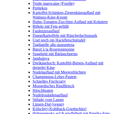
Truite marocaine (Forelle)
Potjiekos
Kartoffel-Schinken-Ziegenkäseauflauf mit
Walnuss-Käse-Kruste
Huhn-Tomaten-Zucchini-Auflauf mit Kräutern
Bifteki mit Feta gefüllt
Faulenzerauflauf
Dampfkartoffeln mit Räucherlachsquark
Und noch ein Hackfleischstrudel
Tagliatelle alla quarantena
Bœuf à la Bourguignonne
Spaghetti mit Bärlauchpesto
Jambalaya
Dreikäsehoch: Kartoffel-Birnen-Auflauf mit
dreierlei Käse
Nudelauflauf mit Meeresfrüchten
Champignon-Leber-Pastete
Schnelles Fischcurry
Mongolisches Rindfleisch
Hirschbraten
Nudelrouladenauflauf
Stifado vom Lamm
Linsen-Dal (vegan)
Kölsch(e) Kohlhack-Gnottschies!
Hühnersteaks auf Kartoffelbett mit Paprika-Feta-