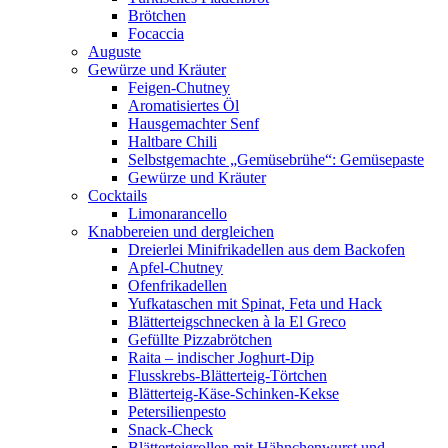
Brötchen
Focaccia
Auguste
Gewürze und Kräuter
Feigen-Chutney
Aromatisiertes Öl
Hausgemachter Senf
Haltbare Chili
Selbstgemachte „Gemüsebrühe“: Gemüsepaste
Gewürze und Kräuter
Cocktails
Limonarancello
Knabbereien und dergleichen
Dreierlei Minifrikadellen aus dem Backofen
Apfel-Chutney
Ofenfrikadellen
Yufkataschen mit Spinat, Feta und Hack
Blätterteigschnecken à la El Greco
Gefüllte Pizzabrötchen
Raita – indischer Joghurt-Dip
Flusskrebs-Blätterteig-Törtchen
Blätterteig-Käse-Schinken-Kekse
Petersilienpesto
Snack-Check
Blätterteigrollen mit Hähnchenwurst und