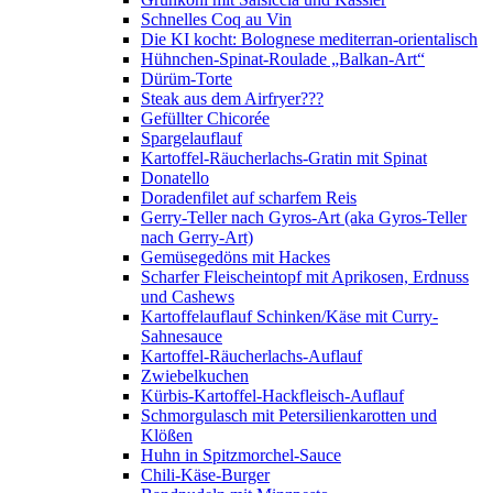
Schnelles Coq au Vin
Die KI kocht: Bolognese mediterran-orientalisch
Hühnchen-Spinat-Roulade „Balkan-Art“
Dürüm-Torte
Steak aus dem Airfryer???
Gefüllter Chicorée
Spargelauflauf
Kartoffel-Räucherlachs-Gratin mit Spinat
Donatello
Doradenfilet auf scharfem Reis
Gerry-Teller nach Gyros-Art (aka Gyros-Teller
nach Gerry-Art)
Gemüsegedöns mit Hackes
Scharfer Fleischeintopf mit Aprikosen, Erdnuss
und Cashews
Kartoffelauflauf Schinken/Käse mit Curry-
Sahnesauce
Kartoffel-Räucherlachs-Auflauf
Zwiebelkuchen
Kürbis-Kartoffel-Hackfleisch-Auflauf
Schmorgulasch mit Petersilienkarotten und
Klößen
Huhn in Spitzmorchel-Sauce
Chili-Käse-Burger