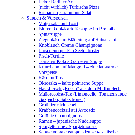
Leber Berliner Art
(nicht wirklich) Türkische Pizza
Rotbarsch, Gratin und Salat
Suppen & Vorspeisen
Matjessalat auf Toast
Blumenkohl-Kartoffelsuppe im Brotlaib
Spinatsuppe
Ziegenkäse im Blätterteig auf Spinatsalat
Knoblauch-Crème-Champignons
Linseneintopf: Ein Seelentröster
Fisch-Terrine
Tomaten-Kokos-Garnelen-Suppe
Knurrhahn auf Mangold – eine lauwarme
Vorspeise
Käsemuffins
Okroszka – kalte polnische Suppe
Hackfleisch-„Rosen“ aus dem Muffinblech
Mallorcaobst-Tag (Limoncello, Tomatensuppe,
Gazpacho, Salzzitronen)
Gratinierte Muscheln
Krabbencocktail auf Avocado
Gefüllte Champignons
Ramen – japanische Nudelsuppe
Spargelterrine / Spargelmousse
Schweinebratensuppe „deutsch-asiatische