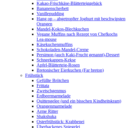
Kakao-Frischkäse-Blätterteiggebäck
Bananenscherbett
Vanillepudding
Hang op – abgetropfter Joghurt mit beschwipsten
Orangen
Mandel-Kokos-Blechkuchen
Vegane Muffins nach Rezept von Chefkochs
Lea-mouse
Käsekuchenmuffins
Schokoladen-Mandel-Creme
Persimon (auch Kaki-Frucht genannt)-Dessert
Schneekappen-Kekse
Apfel-Blätterteig-Rosen
Bretonischer Eierkuchen (Far breton)
Frühstück
Gefüllte Brötchen
Frittata
Zwetschgenmus
Erdbeermarmelade
Quittengelee (und ein bisschen Kindheitskram)
Orangenmarmelade
Arme Ritter
Shakshuka
Osterfrühstück: Krabbenei
Überbackenes Spiegelei