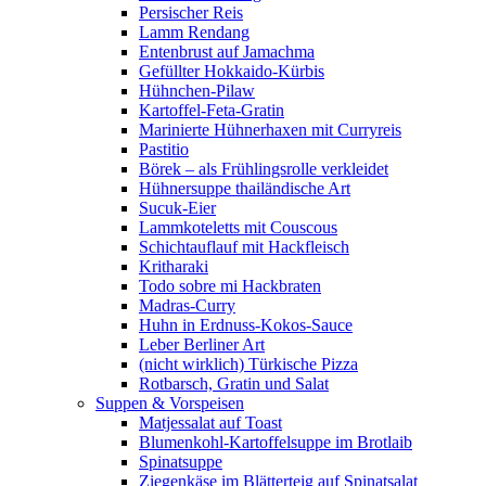
Persischer Reis
Lamm Rendang
Entenbrust auf Jamachma
Gefüllter Hokkaido-Kürbis
Hühnchen-Pilaw
Kartoffel-Feta-Gratin
Marinierte Hühnerhaxen mit Curryreis
Pastitio
Börek – als Frühlingsrolle verkleidet
Hühnersuppe thailändische Art
Sucuk-Eier
Lammkoteletts mit Couscous
Schichtauflauf mit Hackfleisch
Kritharaki
Todo sobre mi Hackbraten
Madras-Curry
Huhn in Erdnuss-Kokos-Sauce
Leber Berliner Art
(nicht wirklich) Türkische Pizza
Rotbarsch, Gratin und Salat
Suppen & Vorspeisen
Matjessalat auf Toast
Blumenkohl-Kartoffelsuppe im Brotlaib
Spinatsuppe
Ziegenkäse im Blätterteig auf Spinatsalat