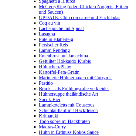
Spaghetti a la turca
McGerryKing (oder: Chicken Nuggets, Fritten
und Saucen)
UPDATE: Chili con carne und Enchiladas
Coq au vin
Lachsquiche mit Spinat
Lasagna
Pute in Blätterteig
Persischer Reis
Lamm Rendang
Entenbrust auf Jamachma
Gefüllter Hokkaido-Kürbis
Hühnchen-Pilaw
Kartoffel-Feta-Gratin
Marinierte Hühnerhaxen mit Curryreis
Pastitio
Börek – als Frühlingsrolle verkleidet
Hühnersuppe thailändische Art
Sucuk-Eier
Lammkoteletts mit Couscous
Schichtauflauf mit Hackfleisch
Kritharaki
Todo sobre mi Hackbraten
Madras-Curry
Huhn in Erdnuss-Kokos-Sauce