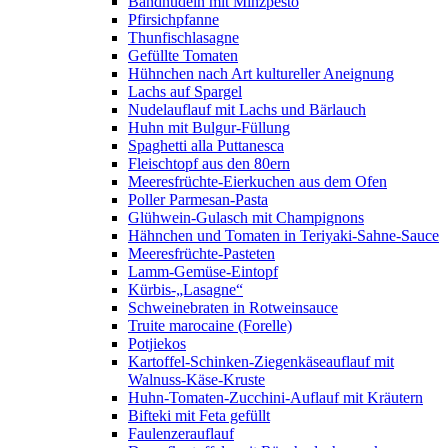
Bandnudeln mit Minzpesto
Pfirsichpfanne
Thunfischlasagne
Gefüllte Tomaten
Hühnchen nach Art kultureller Aneignung
Lachs auf Spargel
Nudelauflauf mit Lachs und Bärlauch
Huhn mit Bulgur-Füllung
Spaghetti alla Puttanesca
Fleischtopf aus den 80ern
Meeresfrüchte-Eierkuchen aus dem Ofen
Poller Parmesan-Pasta
Glühwein-Gulasch mit Champignons
Hähnchen und Tomaten in Teriyaki-Sahne-Sauce
Meeresfrüchte-Pasteten
Lamm-Gemüse-Eintopf
Kürbis-„Lasagne“
Schweinebraten in Rotweinsauce
Truite marocaine (Forelle)
Potjiekos
Kartoffel-Schinken-Ziegenkäseauflauf mit
Walnuss-Käse-Kruste
Huhn-Tomaten-Zucchini-Auflauf mit Kräutern
Bifteki mit Feta gefüllt
Faulenzerauflauf