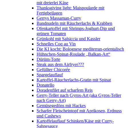
mit dreierlei Käse
Thanksgiving light: Maispoularde mit
Fertigbeilagen
Gerrys Massaman-Curry
Bandnudeln mit Räucherlachs & Krabben
Ofenkartoffel mit Shrimps-Joghurt-Dip und
grünen Tomaten
Grünkohl mit Salsiccia und Kassler
Schnelles Coq au Vin
Die KI kocht: Bolognese mediterran-orientalisch
Hühnchen-Spinat-Roulade „Balkan-Art“
Dürüm-Torte
Steak aus dem Airfryer???
Gefüllter Chicorée
Spargelauflauf
Kartoffel-Räucherlachs-Gratin mit Spinat
Donatello
Doradenfilet auf scharfem Reis
Gerry-Teller nach Gyros-Art (aka Gyros-Teller
nach Gerry-Art)
Gemüsegedöns mit Hackes
Scharfer Fleischeintopf mit Aprikosen, Erdnuss
und Cashews
Kartoffelauflauf Schinken/Käse mit Curry-
Sahnesauce