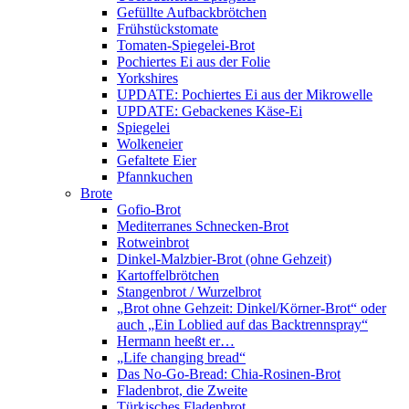
Gefüllte Aufbackbrötchen
Frühstückstomate
Tomaten-Spiegelei-Brot
Pochiertes Ei aus der Folie
Yorkshires
UPDATE: Pochiertes Ei aus der Mikrowelle
UPDATE: Gebackenes Käse-Ei
Spiegelei
Wolkeneier
Gefaltete Eier
Pfannkuchen
Brote
Gofio-Brot
Mediterranes Schnecken-Brot
Rotweinbrot
Dinkel-Malzbier-Brot (ohne Gehzeit)
Kartoffelbrötchen
Stangenbrot / Wurzelbrot
„Brot ohne Gehzeit: Dinkel/Körner-Brot“ oder
auch „Ein Loblied auf das Backtrennspray“
Hermann heeßt er…
„Life changing bread“
Das No-Go-Bread: Chia-Rosinen-Brot
Fladenbrot, die Zweite
Türkisches Fladenbrot