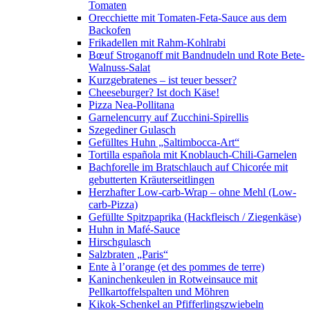
Tomaten
Orecchiette mit Tomaten-Feta-Sauce aus dem
Backofen
Frikadellen mit Rahm-Kohlrabi
Bœuf Stroganoff mit Bandnudeln und Rote Bete-
Walnuss-Salat
Kurzgebratenes – ist teuer besser?
Cheeseburger? Ist doch Käse!
Pizza Nea-Pollitana
Garnelencurry auf Zucchini-Spirellis
Szegediner Gulasch
Gefülltes Huhn „Saltimbocca-Art“
Tortilla española mit Knoblauch-Chili-Garnelen
Bachforelle im Bratschlauch auf Chicorée mit
gebutterten Kräuterseitlingen
Herzhafter Low-carb-Wrap – ohne Mehl (Low-
carb-Pizza)
Gefüllte Spitzpaprika (Hackfleisch / Ziegenkäse)
Huhn in Mafé-Sauce
Hirschgulasch
Salzbraten „Paris“
Ente à l’orange (et des pommes de terre)
Kaninchenkeulen in Rotweinsauce mit
Pellkartoffelspalten und Möhren
Kikok-Schenkel an Pfifferlingszwiebeln