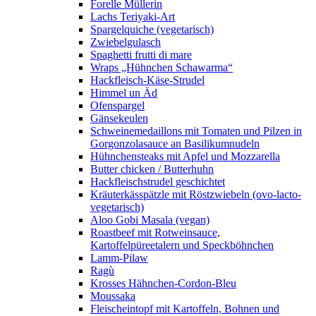
Forelle Müllerin
Lachs Teriyaki-Art
Spargelquiche (vegetarisch)
Zwiebelgulasch
Spaghetti frutti di mare
Wraps „Hühnchen Schawarma“
Hackfleisch-Käse-Strudel
Himmel un Äd
Ofenspargel
Gänsekeulen
Schweinemedaillons mit Tomaten und Pilzen in
Gorgonzolasauce an Basilikumnudeln
Hühnchensteaks mit Apfel und Mozzarella
Butter chicken / Butterhuhn
Hackfleischstrudel geschichtet
Kräuterkässpätzle mit Röstzwiebeln (ovo-lacto-
vegetarisch)
Aloo Gobi Masala (vegan)
Roastbeef mit Rotweinsauce,
Kartoffelpüreetalern und Speckböhnchen
Lamm-Pilaw
Ragù
Krosses Hähnchen-Cordon-Bleu
Moussaka
Fleischeintopf mit Kartoffeln, Bohnen und