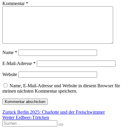
Kommentar
*
Name
*
E-Mail-Adresse
*
Website
Name, E-Mail-Adresse und Website in diesem Browser für
meinen nächsten Kommentar speichern.
Beitragsnavigation
Vorheriger
Zurück
Berlin 2025: Charlotte und der Freischwimmer
Nächster
Beitrag:
Weiter
Erdbeer-Törtchen
Suchen
Beitrag:
Suchen
nach: