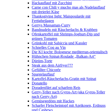
Hackauflauf mit Zucchini
Carne con Chili y mucho mas als Nudelauflauf
mit dreierlei Käse
Thanksgiving light: Maispoularde mit
Fertigbeilagen
Gerrys Massaman-Curry
Bandnudeln mit Räucherlachs & Krabben
Ofenkartoffel mit Shrimps-Joghurt-Dip und
grünen Tomaten
Grünkohl mit Salsiccia und Kassler
Schnelles Coq au Vin
Die KI kocht: Bolognese mediterran-orientalisch
Hühnchen-Spinat-Roulade „Balkan-Art“
Dürüm-Torte
Steak aus dem Airfryer???
Gefüllter Chicorée
Spargelauflauf
Kartoffel-Räucherlachs-Gratin mit Spinat
Donatello
Doradenfilet auf scharfem Reis
Gerry-Teller nach Gyros-Art (aka Gyros-Teller
nach Gerry-Art)
Gemüsegedöns mit Hackes
Scharfer Fleischeintopf mit Aprikosen, Erdnuss
und Cashews