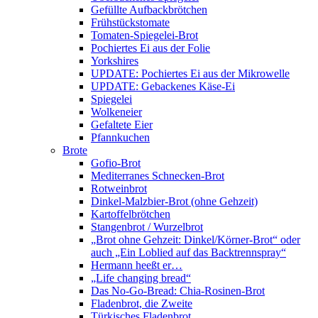
Gefüllte Aufbackbrötchen
Frühstückstomate
Tomaten-Spiegelei-Brot
Pochiertes Ei aus der Folie
Yorkshires
UPDATE: Pochiertes Ei aus der Mikrowelle
UPDATE: Gebackenes Käse-Ei
Spiegelei
Wolkeneier
Gefaltete Eier
Pfannkuchen
Brote
Gofio-Brot
Mediterranes Schnecken-Brot
Rotweinbrot
Dinkel-Malzbier-Brot (ohne Gehzeit)
Kartoffelbrötchen
Stangenbrot / Wurzelbrot
„Brot ohne Gehzeit: Dinkel/Körner-Brot“ oder
auch „Ein Loblied auf das Backtrennspray“
Hermann heeßt er…
„Life changing bread“
Das No-Go-Bread: Chia-Rosinen-Brot
Fladenbrot, die Zweite
Türkisches Fladenbrot