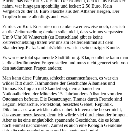
Buche, das Bier mit 3,70 Euro. Der Rotwein, den ich als Absacker
nahm, war hingegen spottbillig und lecker: 2,50 Euro. Kein
Vergleich zu der 16-Euro-Flasche aus den Albaner Bergen. Der
Tropfen konnte allerdings auch was!
Zurück zu Koli: Er schrieb mir dankenswerterweise noch, dass ich
an die Zeitumstellung denken solle, nicht, dass wir uns verpassten.
Um 9 Uhr 30 Winterzeit (zu Deutschland gibt es keine
Zeitverschiebung) trafen wir uns am Reiterdenkmal auf dem
Skanderbeg-Platz. Und tatsächlich war ich sein einziger Kunde.
Es war eine total spannende Stadtführung. Klar, so alleine kann man
ja die allerdümmsten Fragen stellen und muss nicht genervt sein von
den saudummen Fragen anderer.
Man kann diese Führung schlecht zusammenfassen, es war ein
wilder Ritt durch Jahrhunderte der Geschichte Albaniens und
Tiranas. Es fing an mit Skanderbeg, dem albanischen
Nationalhelden, der Mitte des 15. Jahrhunderts Albanien von den
Ottomanen befreite. Die Besatzungen Tiranas durch Fremde sind
Legion. Monarchie, Protektorat, besetztes Gebiet, Republik,
Diktatur… es war wirklich alles dabei. Ich versuche besser nicht,
das zusammenzufassen, denn ich würde viel durcheinander bringen.
Aber es ist eine unglaublich spannende Geschichte, die es lohnt,
noch einmal nachzulesen. Zumal es auch eine Königin Geraldine
gab, die sehr verehrt wurde und bis heute noch wird.