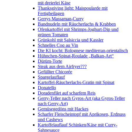
mit dreierlei Käse
Thanksgiving light: Maispoularde mit
Fertigbeilagen
Gerrys Massaman-Curry
Bandnudeln mit Räucherlachs & Krabben
Ofenkartoffel mit Shrimps-Joghurt-Dip und
grünen Tomaten
Grünkohl mit Salsiccia und Kassler
Schnelles Coq au Vin
Die KI kocht: Bolognese mediterran-orientalisch
Hühnchen-Spinat-Roulade „Balkan-Art“
Dürüm-Torte
Steak aus dem Airfryer???
Gefüllter Chicorée
Spargelauflauf
Kartoffel-Räucherlachs-Gratin mit Spinat
Donatello
Doradenfilet auf scharfem Reis
Gerry-Teller nach Gyros-Art (aka Gyros-Teller
nach Gerry-Art)
Gemüsegedöns mit Hackes
Scharfer Fleischeintopf mit Aprikosen, Erdnuss
und Cashews
Kartoffelauflauf Schinken/Käse mit Curry-
Sahnesauce