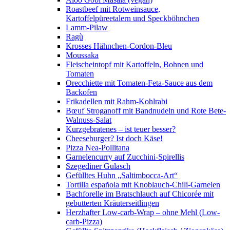
Roastbeef mit Rotweinsauce,
Kartoffelpüreetalern und Speckböhnchen
Lamm-Pilaw
Ragù
Krosses Hähnchen-Cordon-Bleu
Moussaka
Fleischeintopf mit Kartoffeln, Bohnen und
Tomaten
Orecchiette mit Tomaten-Feta-Sauce aus dem
Backofen
Frikadellen mit Rahm-Kohlrabi
Bœuf Stroganoff mit Bandnudeln und Rote Bete-
Walnuss-Salat
Kurzgebratenes – ist teuer besser?
Cheeseburger? Ist doch Käse!
Pizza Nea-Pollitana
Garnelencurry auf Zucchini-Spirellis
Szegediner Gulasch
Gefülltes Huhn „Saltimbocca-Art“
Tortilla española mit Knoblauch-Chili-Garnelen
Bachforelle im Bratschlauch auf Chicorée mit
gebutterten Kräuterseitlingen
Herzhafter Low-carb-Wrap – ohne Mehl (Low-
carb-Pizza)