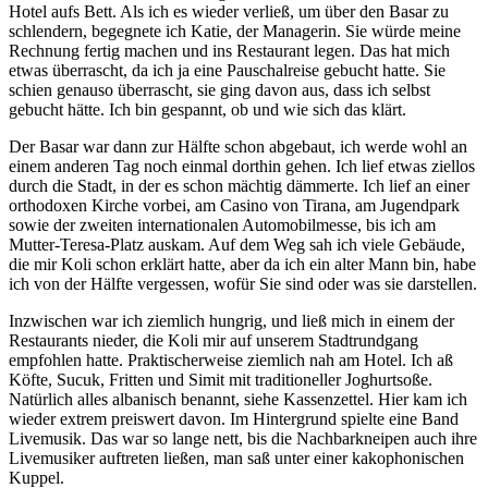
Hotel aufs Bett. Als ich es wieder verließ, um über den Basar zu
schlendern, begegnete ich Katie, der Managerin. Sie würde meine
Rechnung fertig machen und ins Restaurant legen. Das hat mich
etwas überrascht, da ich ja eine Pauschalreise gebucht hatte. Sie
schien genauso überrascht, sie ging davon aus, dass ich selbst
gebucht hätte. Ich bin gespannt, ob und wie sich das klärt.
Der Basar war dann zur Hälfte schon abgebaut, ich werde wohl an
einem anderen Tag noch einmal dorthin gehen. Ich lief etwas ziellos
durch die Stadt, in der es schon mächtig dämmerte. Ich lief an einer
orthodoxen Kirche vorbei, am Casino von Tirana, am Jugendpark
sowie der zweiten internationalen Automobilmesse, bis ich am
Mutter-Teresa-Platz auskam. Auf dem Weg sah ich viele Gebäude,
die mir Koli schon erklärt hatte, aber da ich ein alter Mann bin, habe
ich von der Hälfte vergessen, wofür Sie sind oder was sie darstellen.
Inzwischen war ich ziemlich hungrig, und ließ mich in einem der
Restaurants nieder, die Koli mir auf unserem Stadtrundgang
empfohlen hatte. Praktischerweise ziemlich nah am Hotel. Ich aß
Köfte, Sucuk, Fritten und Simit mit traditioneller Joghurtsoße.
Natürlich alles albanisch benannt, siehe Kassenzettel. Hier kam ich
wieder extrem preiswert davon. Im Hintergrund spielte eine Band
Livemusik. Das war so lange nett, bis die Nachbarkneipen auch ihre
Livemusiker auftreten ließen, man saß unter einer kakophonischen
Kuppel.