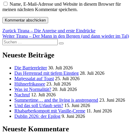
Name, E-Mail-Adresse und Website in diesem Browser für
meinen nächsten Kommentar speichern.
Beitragsnavigation
Vorheriger
Zurück
Tirana – Die Anreise und erste Eindrücke
Nächster
Beitrag:
Weiter
Tirana – Der Mann in den Bergen (und dann wieder im Tal)
Suchen
Beitrag:
Suchen
nach:
Neueste Beiträge
Die Barriereleiter
30. Juli 2026
Das Herrenrad mit tiefem Einstieg
28. Juli 2026
Matjessalat auf Toast
25. Juli 2026
Hühnerfrikassee
23. Juli 2026
Was ist Normalität?
20. Juli 2026
Nachruf
12. Juli 2026
Summertime… and the living is anstrengend
23. Juni 2026
Und das soll Urlaub sein?
15. Juni 2026
Rhabarberkompott mit Vanille-Creme
11. Juni 2026
Dublin 2026: der Epilog
9. Juni 2026
Neueste Kommentare