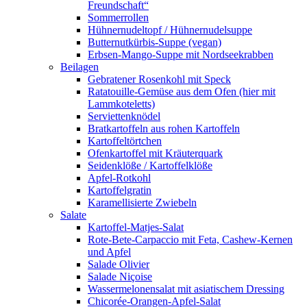
Freundschaft“
Sommerrollen
Hühnernudeltopf / Hühnernudelsuppe
Butternutkürbis-Suppe (vegan)
Erbsen-Mango-Suppe mit Nordseekrabben
Beilagen
Gebratener Rosenkohl mit Speck
Ratatouille-Gemüse aus dem Ofen (hier mit
Lammkoteletts)
Serviettenknödel
Bratkartoffeln aus rohen Kartoffeln
Kartoffeltörtchen
Ofenkartoffel mit Kräuterquark
Seidenklöße / Kartoffelklöße
Apfel-Rotkohl
Kartoffelgratin
Karamellisierte Zwiebeln
Salate
Kartoffel-Matjes-Salat
Rote-Bete-Carpaccio mit Feta, Cashew-Kernen
und Apfel
Salade Olivier
Salade Niçoise
Wassermelonensalat mit asiatischem Dressing
Chicorée-Orangen-Apfel-Salat