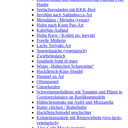
Haube
Seelachsrouladen mit KKK-Brei
Involtini nach Saltimbocca-Art
Mujaddara / Mejadra (vegan)
Huhn nach Kung Pao-Art
Kabeljau-Auflauf
Huhn Kiew / Kotleti po- kievski
Forelle Müllerin
Lachs Teriyaki-Art
Spargelquiche (vegetarisch)
Zwiebelgulasch
Spaghetti frutti di mare
Wraps „Hühnchen Schawarma“
Hackfleisch-Käse-Strudel
Himmel un Äd
Ofenspargel
Gänsekeulen
Schweinemedaillons mit Tomaten und Pilzen in
Gorgonzolasauce an Basilikumnudeln
Hühnchensteaks mit Apfel und Mozzarella
Butter chicken / Butterhuhn
Hackfleischstrudel geschichtet
Kräuterkässpätzle mit Röstzwiebeln (ovo-lacto-
vegetarisch)
Aloo Gobi Masala (vegan)