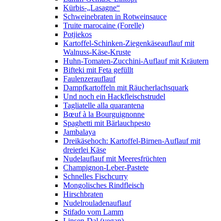
Kürbis-„Lasagne“
Schweinebraten in Rotweinsauce
Truite marocaine (Forelle)
Potjiekos
Kartoffel-Schinken-Ziegenkäseauflauf mit
Walnuss-Käse-Kruste
Huhn-Tomaten-Zucchini-Auflauf mit Kräutern
Bifteki mit Feta gefüllt
Faulenzerauflauf
Dampfkartoffeln mit Räucherlachsquark
Und noch ein Hackfleischstrudel
Tagliatelle alla quarantena
Bœuf à la Bourguignonne
Spaghetti mit Bärlauchpesto
Jambalaya
Dreikäsehoch: Kartoffel-Birnen-Auflauf mit
dreierlei Käse
Nudelauflauf mit Meeresfrüchten
Champignon-Leber-Pastete
Schnelles Fischcurry
Mongolisches Rindfleisch
Hirschbraten
Nudelrouladenauflauf
Stifado vom Lamm
Linsen-Dal (vegan)