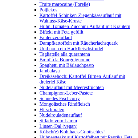
Truite marocaine (Forelle)
Potjiekos
Kartoffel-Schinken-Ziegenkäseauflauf mit
Walnuss-Käse-Kruste
Huhn-Tomaten-Zucchini-Auflauf mit Kräutern
Bifteki mit Feta gefüllt
Faulenzerauflauf
Dampfkartoffeln mit Räucherlachsquark
Und noch ein Hackfleischstrudel
Tagliatelle alla quarantena
Bœuf à la Bourguignonne
Spaghetti mit Bärlauchpesto
Jambalaya
Dreikäsehoch: Kartoffel-Birnen-Auflauf mit
dreierlei Käse
Nudelauflauf mit Meeresfrüchten
Champignon-Leber-Pastete
Schnelles Fischcurry
Mongolisches Rindfleisch
Hirschbraten
Nudelrouladenauflauf
Stifado vom Lamm
Linsen-Dal (vegan)
Kölsch(e) Kohlhack-Gnottschies!
Hühnersteaks auf Kartoffelbett mit Paprika-Feta-