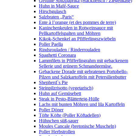
Gefüllte Spitzpaprika (Hackfleisch / Ziegenkäse)
Huhn in Mafé-Sauce
Hirschgulasch
Salzbraten „Paris“
Ente à l’orange (et des pommes de terre)
Kaninchenkeulen in Rotweinsauce mit
Pellkartoffelspalten und Möhren
Kikok-Schenkel an Pfifferlingszwiebeln
Poller Paella
Rindsrouladen / Rinderrouladen
Spaghetti Coronara
Lammfilets in Pfifferlingrahm mit gebackenem
Sellerie und grünem Schmandgemüse.
Gebackene Dorade mit gebratenen Portobello-
Pilzen und Salzkartoffeln mit Petersilienbutter
Shepherd`s Pie
Steinpilzrisotto (vegetarisch)
Huhn auf Gemüsebett
Steak in Pesto-Blätterteig-Hülle
Lachs mit bunten Möhren und lila Kartoffeln
Poller Döner
Töfte Köfte (Poller Köftadellen)
Hühnchen süß-sauer
Moules Cancale (bretonische Muscheln)
Poller Herbstrollen