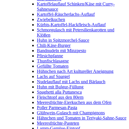
Kartoffelauflauf Schinken/Käse mit Curry-
Sahnesauce
Kartoffel-Räucherlachs-Auflauf
Zwiebelkuchen
Kürbis-Kartoffel-Hackfleisch-Auflauf
Schmorgulasch mit Petersilienkarotten und
Klößen
Huhn in Spitzmorchel-Sauce
Chili-Käse-Burger
Bandnudeln mit Minzpesto
Pfirsichpfanne
Thunfischlasagne
Gefüllte Tomaten
Hühnchen nach Art kultureller Aneignung
Lachs auf Spargel
Nudelauflauf mit Lachs und Bärlauch
Huhn mit Bulgur-Füllung
Spaghetti alla Puttanesca
Fleischtopf aus den 80ern
Meeresfrüchte-Eierkuchen aus dem Ofen
Poller Parmesan-Pasta
Glühwein-Gulasch mit Champignons
Hähnchen und Tomaten in Teriyaki-Sahne-Sauce
Meeresfrüchte-Pasteten
Lamm-Gemüse-Eintopf