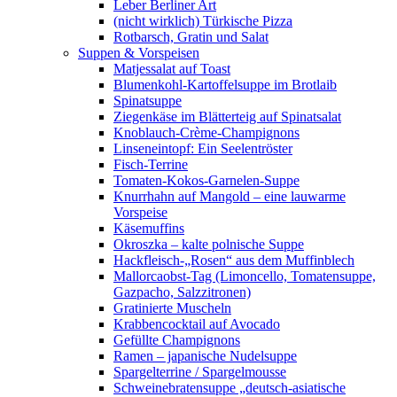
Leber Berliner Art
(nicht wirklich) Türkische Pizza
Rotbarsch, Gratin und Salat
Suppen & Vorspeisen
Matjessalat auf Toast
Blumenkohl-Kartoffelsuppe im Brotlaib
Spinatsuppe
Ziegenkäse im Blätterteig auf Spinatsalat
Knoblauch-Crème-Champignons
Linseneintopf: Ein Seelentröster
Fisch-Terrine
Tomaten-Kokos-Garnelen-Suppe
Knurrhahn auf Mangold – eine lauwarme
Vorspeise
Käsemuffins
Okroszka – kalte polnische Suppe
Hackfleisch-„Rosen“ aus dem Muffinblech
Mallorcaobst-Tag (Limoncello, Tomatensuppe,
Gazpacho, Salzzitronen)
Gratinierte Muscheln
Krabbencocktail auf Avocado
Gefüllte Champignons
Ramen – japanische Nudelsuppe
Spargelterrine / Spargelmousse
Schweinebratensuppe „deutsch-asiatische