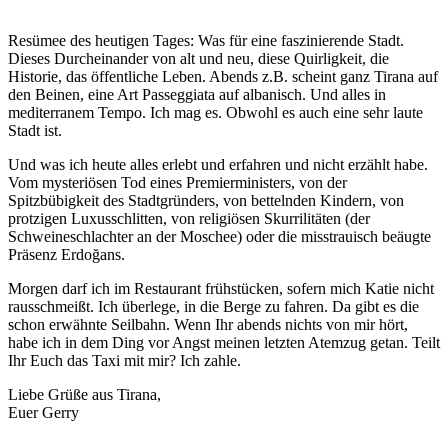
Resümee des heutigen Tages: Was für eine faszinierende Stadt.
Dieses Durcheinander von alt und neu, diese Quirligkeit, die
Historie, das öffentliche Leben. Abends z.B. scheint ganz Tirana auf
den Beinen, eine Art Passeggiata auf albanisch. Und alles in
mediterranem Tempo. Ich mag es. Obwohl es auch eine sehr laute
Stadt ist.
Und was ich heute alles erlebt und erfahren und nicht erzählt habe.
Vom mysteriösen Tod eines Premierministers, von der
Spitzbübigkeit des Stadtgründers, von bettelnden Kindern, von
protzigen Luxusschlitten, von religiösen Skurrilitäten (der
Schweineschlachter an der Moschee) oder die misstrauisch beäugte
Präsenz Erdoğans.
Morgen darf ich im Restaurant frühstücken, sofern mich Katie nicht
rausschmeißt. Ich überlege, in die Berge zu fahren. Da gibt es die
schon erwähnte Seilbahn. Wenn Ihr abends nichts von mir hört,
habe ich in dem Ding vor Angst meinen letzten Atemzug getan. Teilt
Ihr Euch das Taxi mit mir? Ich zahle.
Liebe Grüße aus Tirana,
Euer Gerry