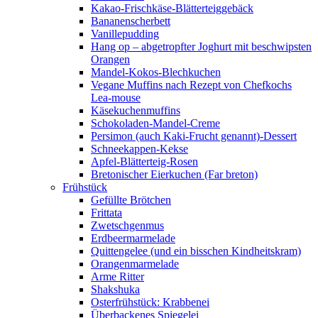
Kakao-Frischkäse-Blätterteiggebäck
Bananenscherbett
Vanillepudding
Hang op – abgetropfter Joghurt mit beschwipsten
Orangen
Mandel-Kokos-Blechkuchen
Vegane Muffins nach Rezept von Chefkochs
Lea-mouse
Käsekuchenmuffins
Schokoladen-Mandel-Creme
Persimon (auch Kaki-Frucht genannt)-Dessert
Schneekappen-Kekse
Apfel-Blätterteig-Rosen
Bretonischer Eierkuchen (Far breton)
Frühstück
Gefüllte Brötchen
Frittata
Zwetschgenmus
Erdbeermarmelade
Quittengelee (und ein bisschen Kindheitskram)
Orangenmarmelade
Arme Ritter
Shakshuka
Osterfrühstück: Krabbenei
Überbackenes Spiegelei