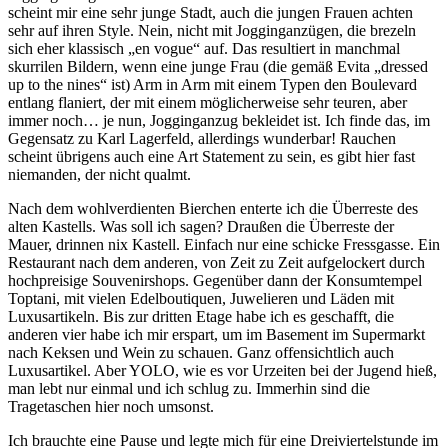
scheint mir eine sehr junge Stadt, auch die jungen Frauen achten
sehr auf ihren Style. Nein, nicht mit Jogginganzügen, die brezeln
sich eher klassisch „en vogue“ auf. Das resultiert in manchmal
skurrilen Bildern, wenn eine junge Frau (die gemäß Evita „dressed
up to the nines“ ist) Arm in Arm mit einem Typen den Boulevard
entlang flaniert, der mit einem möglicherweise sehr teuren, aber
immer noch… je nun, Jogginganzug bekleidet ist. Ich finde das, im
Gegensatz zu Karl Lagerfeld, allerdings wunderbar! Rauchen
scheint übrigens auch eine Art Statement zu sein, es gibt hier fast
niemanden, der nicht qualmt.
Nach dem wohlverdienten Bierchen enterte ich die Überreste des
alten Kastells. Was soll ich sagen? Draußen die Überreste der
Mauer, drinnen nix Kastell. Einfach nur eine schicke Fressgasse. Ein
Restaurant nach dem anderen, von Zeit zu Zeit aufgelockert durch
hochpreisige Souvenirshops. Gegenüber dann der Konsumtempel
Toptani, mit vielen Edelboutiquen, Juwelieren und Läden mit
Luxusartikeln. Bis zur dritten Etage habe ich es geschafft, die
anderen vier habe ich mir erspart, um im Basement im Supermarkt
nach Keksen und Wein zu schauen. Ganz offensichtlich auch
Luxusartikel. Aber YOLO, wie es vor Urzeiten bei der Jugend hieß,
man lebt nur einmal und ich schlug zu. Immerhin sind die
Tragetaschen hier noch umsonst.
Ich brauchte eine Pause und legte mich für eine Dreiviertelstunde im