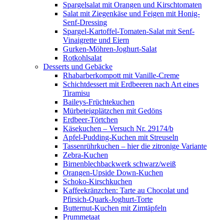
Spargelsalat mit Orangen und Kirschtomaten
Salat mit Ziegenkäse und Feigen mit Honig-
Senf-Dressing
Spargel-Kartoffel-Tomaten-Salat mit Senf-
Vinaigrette und Eiern
Gurken-Möhren-Joghurt-Salat
Rotkohlsalat
Desserts und Gebäcke
Rhabarberkompott mit Vanille-Creme
Schichtdessert mit Erdbeeren nach Art eines
Tiramisu
Baileys-Früchtekuchen
Mürbeteigplätzchen mit Gedöns
Erdbeer-Törtchen
Käsekuchen – Versuch Nr. 29174/b
Apfel-Pudding-Kuchen mit Streuseln
Tassenrührkuchen – hier die zitronige Variante
Zebra-Kuchen
Birnenblechbackwerk schwarz/weiß
Orangen-Upside Down-Kuchen
Schoko-Kirschkuchen
Kaffeekränzchen: Tarte au Chocolat und
Pfirsich-Quark-Joghurt-Torte
Butternut-Kuchen mit Zimtäpfeln
Prummetaat