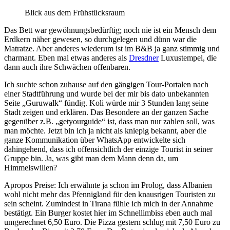
Blick aus dem Frühstücksraum
Das Bett war gewöhnungsbedürftig; noch nie ist ein Mensch dem
Erdkern näher gewesen, so durchgelegen und dünn war die
Matratze. Aber anderes wiederum ist im B&B ja ganz stimmig und
charmant. Eben mal etwas anderes als
Dresdner
Luxustempel, die
dann auch ihre Schwächen offenbaren.
Ich suchte schon zuhause auf den gängigen Tour-Portalen nach
einer Stadtführung und wurde bei der mir bis dato unbekannten
Seite „Guruwalk“ fündig. Koli würde mir 3 Stunden lang seine
Stadt zeigen und erklären. Das Besondere an der ganzen Sache
gegenüber z.B. „getyourguide“ ist, dass man nur zahlen soll, was
man möchte. Jetzt bin ich ja nicht als kniepig bekannt, aber die
ganze Kommunikation über WhatsApp entwickelte sich
dahingehend, dass ich offensichtlich der einzige Tourist in seiner
Gruppe bin. Ja, was gibt man dem Mann denn da, um
Himmelswillen?
Apropos Preise: Ich erwähnte ja schon im Prolog, dass Albanien
wohl nicht mehr das Pfennigland für den knausrigen Touristen zu
sein scheint. Zumindest in Tirana fühle ich mich in der Annahme
bestätigt. Ein Burger kostet hier im Schnellimbiss eben auch mal
umgerechnet 6,50 Euro. Die Pizza gestern schlug mit 7,50 Euro zu