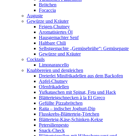
Brötchen
Focaccia
Auguste
Gewürze und Kräuter
Feigen-Chutney
Aromatisiertes Öl
Hausgemachter Senf
Haltbare Chili
Selbstgemachte „Gemüsebrühe“: Gemüsepaste
Gewürze und Kräuter
Cocktails
Limonarancello
Knabbereien und dergleichen
Dreierlei Minifrikadellen aus dem Backofen
Apfel-Chutney
Ofenfrikadellen
Yufkataschen mit Spinat, Feta und Hack
Blätterteigschnecken à la El Greco
Gefüllte Pizzabrötchen
Raita – indischer Joghurt-Dip
Flusskrebs-Blätterteig-Törtchen
Blätterteig-Käse-Schinken-Kekse
Petersilienpesto
Snack-Check
Blätterteigrollen mit Hähnchenwurst und