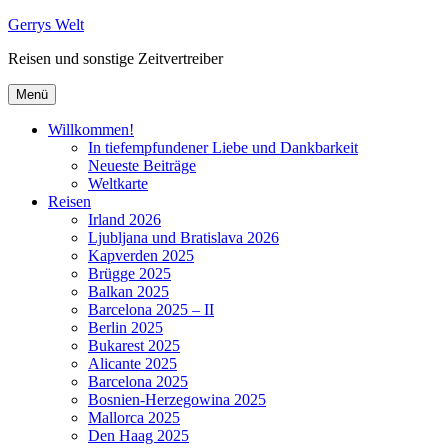
Zum
Gerrys Welt
Inhalt
Reisen und sonstige Zeitvertreiber
springen
Menü
Willkommen!
In tiefempfundener Liebe und Dankbarkeit
Neueste Beiträge
Weltkarte
Reisen
Irland 2026
Ljubljana und Bratislava 2026
Kapverden 2025
Brügge 2025
Balkan 2025
Barcelona 2025 – II
Berlin 2025
Bukarest 2025
Alicante 2025
Barcelona 2025
Bosnien-Herzegowina 2025
Mallorca 2025
Den Haag 2025