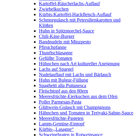
Kartoffel-Räucherlachs-Auflauf
Zwiebelkuchen
Kürbis-Kartoffel-Hackfleisch-Auflauf
Schmorgulasch mit Petersilienkarotten und
Klößen
Huhn in Spitzmorchel-Sauce
Chili-Käse-Burger
Bandnudeln mit Minzpesto
Pfirsichpfanne
Thunfischlasagne
Gefüllte Tomaten
Hühnchen nach Art kultureller Aneignung
Lachs auf Spargel
Nudelauflauf mit Lachs und Bärlauch
Huhn mit Bulgur-Füllung
Spaghetti alla Puttanesca
Fleischtopf aus den 80ern
Meeresfrüchte-Eierkuchen aus dem Ofen
Poller Parmesan-Pasta
Glühwein-Gulasch mit Champignons
Hähnchen und Tomaten in Teriyaki-Sahne-Sauce
Meeresfrüchte-Pasteten
Lamm-Gemüse-Eintopf
Kürbis-„Lasagne“
Schweinebraten in Rotweinsauce