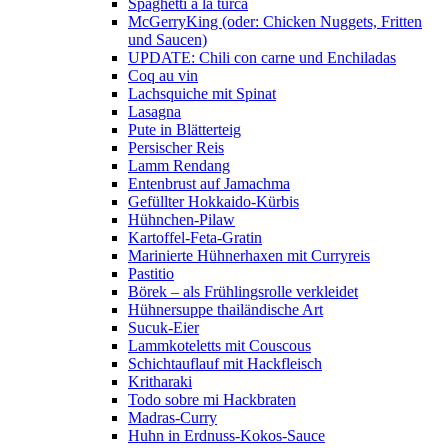
Spaghetti a la turca
McGerryKing (oder: Chicken Nuggets, Fritten
und Saucen)
UPDATE: Chili con carne und Enchiladas
Coq au vin
Lachsquiche mit Spinat
Lasagna
Pute in Blätterteig
Persischer Reis
Lamm Rendang
Entenbrust auf Jamachma
Gefüllter Hokkaido-Kürbis
Hühnchen-Pilaw
Kartoffel-Feta-Gratin
Marinierte Hühnerhaxen mit Curryreis
Pastitio
Börek – als Frühlingsrolle verkleidet
Hühnersuppe thailändische Art
Sucuk-Eier
Lammkoteletts mit Couscous
Schichtauflauf mit Hackfleisch
Kritharaki
Todo sobre mi Hackbraten
Madras-Curry
Huhn in Erdnuss-Kokos-Sauce