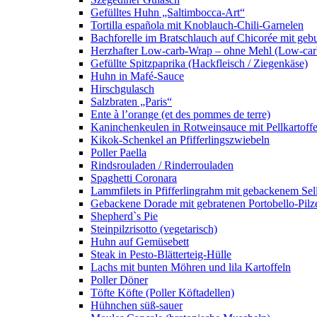
Gefülltes Huhn „Saltimbocca-Art“
Tortilla española mit Knoblauch-Chili-Garnelen
Bachforelle im Bratschlauch auf Chicorée mit gebu
Herzhafter Low-carb-Wrap – ohne Mehl (Low-car
Gefüllte Spitzpaprika (Hackfleisch / Ziegenkäse)
Huhn in Mafé-Sauce
Hirschgulasch
Salzbraten „Paris“
Ente à l’orange (et des pommes de terre)
Kaninchenkeulen in Rotweinsauce mit Pellkartoff
Kikok-Schenkel an Pfifferlingszwiebeln
Poller Paella
Rindsrouladen / Rinderrouladen
Spaghetti Coronara
Lammfilets in Pfifferlingrahm mit gebackenem S
Gebackene Dorade mit gebratenen Portobello-Pilzen
Shepherd`s Pie
Steinpilzrisotto (vegetarisch)
Huhn auf Gemüsebett
Steak in Pesto-Blätterteig-Hülle
Lachs mit bunten Möhren und lila Kartoffeln
Poller Döner
Töfte Köfte (Poller Köftadellen)
Hühnchen süß-sauer