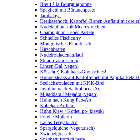
Bœuf à la Bourguignonne
Spaghetti mit Bärlauchpesto
Jambalaya
Dreikäsehoch: Kartoffel-Birnen-Auflauf mit dreier
Nudelauflauf mit Meeresfrüchten
Champignon-Leber-Pastete
Schnelles Fischcurry
Mongolisches Rindfleisch
Hirschbraten
Nudelrouladenauflauf
Stifado vom Lamm
Linsen-Dal (vegan)
Kölsch(e) Kohlhack-Gnottschies!
Hühnersteaks auf Kartoffelbett mit Paprika-Feta-
Seelachsrouladen mit KKK-Brei
Involtini nach Saltimbocca-Art
Mujaddara / Mejadra (vegan)
Huhn nach Kung Pao-Art
Kabeljau-Auflauf
Huhn Kiew / Kotleti po- kievski
Forelle Müllerin
Lachs Teriyaki-Art
Spargelquiche (vegetarisch)
Zwiebelgulasch
Spaghetti frutti di mare