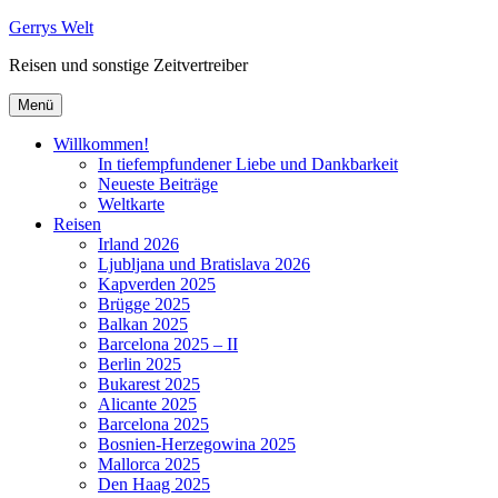
Zum
Gerrys Welt
Inhalt
Reisen und sonstige Zeitvertreiber
springen
Menü
Willkommen!
In tiefempfundener Liebe und Dankbarkeit
Neueste Beiträge
Weltkarte
Reisen
Irland 2026
Ljubljana und Bratislava 2026
Kapverden 2025
Brügge 2025
Balkan 2025
Barcelona 2025 – II
Berlin 2025
Bukarest 2025
Alicante 2025
Barcelona 2025
Bosnien-Herzegowina 2025
Mallorca 2025
Den Haag 2025