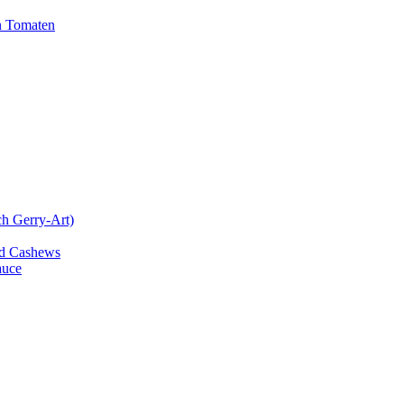
n Tomaten
ch Gerry-Art)
und Cashews
auce