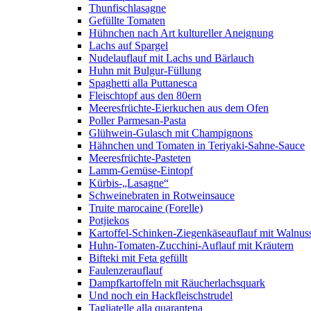
Thunfischlasagne
Gefüllte Tomaten
Hühnchen nach Art kultureller Aneignung
Lachs auf Spargel
Nudelauflauf mit Lachs und Bärlauch
Huhn mit Bulgur-Füllung
Spaghetti alla Puttanesca
Fleischtopf aus den 80ern
Meeresfrüchte-Eierkuchen aus dem Ofen
Poller Parmesan-Pasta
Glühwein-Gulasch mit Champignons
Hähnchen und Tomaten in Teriyaki-Sahne-Sauce
Meeresfrüchte-Pasteten
Lamm-Gemüse-Eintopf
Kürbis-„Lasagne“
Schweinebraten in Rotweinsauce
Truite marocaine (Forelle)
Potjiekos
Kartoffel-Schinken-Ziegenkäseauflauf mit Walnus
Huhn-Tomaten-Zucchini-Auflauf mit Kräutern
Bifteki mit Feta gefüllt
Faulenzerauflauf
Dampfkartoffeln mit Räucherlachsquark
Und noch ein Hackfleischstrudel
Tagliatelle alla quarantena