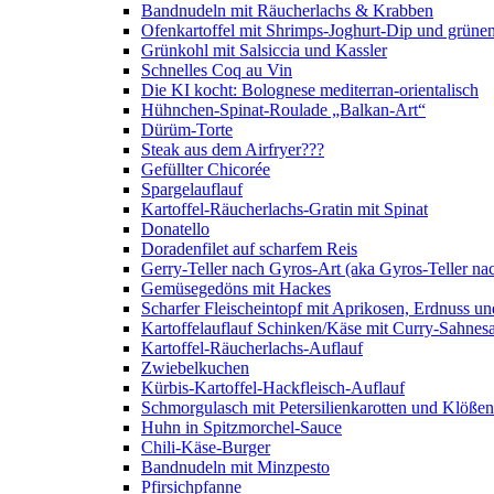
Bandnudeln mit Räucherlachs & Krabben
Ofenkartoffel mit Shrimps-Joghurt-Dip und grüne
Grünkohl mit Salsiccia und Kassler
Schnelles Coq au Vin
Die KI kocht: Bolognese mediterran-orientalisch
Hühnchen-Spinat-Roulade „Balkan-Art“
Dürüm-Torte
Steak aus dem Airfryer???
Gefüllter Chicorée
Spargelauflauf
Kartoffel-Räucherlachs-Gratin mit Spinat
Donatello
Doradenfilet auf scharfem Reis
Gerry-Teller nach Gyros-Art (aka Gyros-Teller na
Gemüsegedöns mit Hackes
Scharfer Fleischeintopf mit Aprikosen, Erdnuss 
Kartoffelauflauf Schinken/Käse mit Curry-Sahnes
Kartoffel-Räucherlachs-Auflauf
Zwiebelkuchen
Kürbis-Kartoffel-Hackfleisch-Auflauf
Schmorgulasch mit Petersilienkarotten und Klößen
Huhn in Spitzmorchel-Sauce
Chili-Käse-Burger
Bandnudeln mit Minzpesto
Pfirsichpfanne