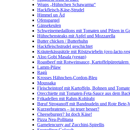
Wraps „Hühnchen Schawarma“
Hackfleisch-Käse-Strudel
Himmel un Äd
Ofenspargel
Gänsekeulen
Schweinemedaillons mit Tomaten und Pilzen in G
Hühnchensteaks mit Apfel und Mozzarella
Butter chicken / Butterhuhn
Hackfleischstrudel geschichtet
Kräuterkässpätzle mit Röstzwiebeln (ovo-lacto-veg
Aloo Gobi Masala (vegan)
Roastbeef mit Rotweinsauce, Kartoffelpüreetaler
Lamm-Pilaw
Ragù
Krosses Hähnchen-Cordon-Bleu
Moussaka
Fleischeintopf mit Kartoffeln, Bohnen und Tomat
Orecchiette mit Tomaten-Feta-Sauce aus dem Bac
Frikadellen mit Rahm-Kohlrabi
Bœuf Stroganoff mit Bandnudeln und Rote Bete-W
Kurzgebratenes – ist teuer besser?
Cheeseburger? Ist doch Käse!
Pizza Nea-Pollitana
Garnelencurry auf Zucchini-Spirellis
Szegediner Gulasch