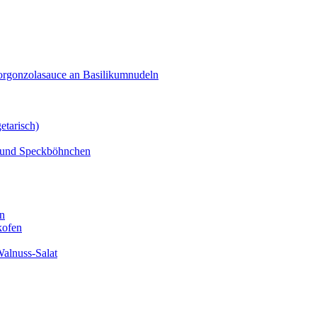
orgonzolasauce an Basilikumnudeln
etarisch)
n und Speckböhnchen
en
kofen
alnuss-Salat