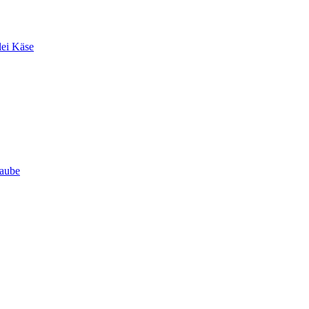
lei Käse
Haube