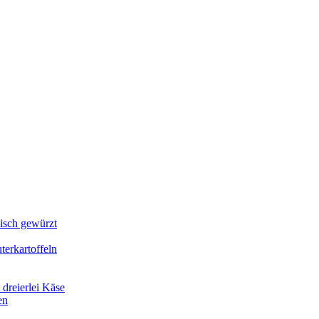
lisch gewürzt
erkartoffeln
dreierlei Käse
en