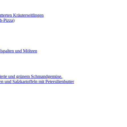
tterten Kräuterseitlingen
b-Pizza)
elspalten und Möhren
ellerie und grünem Schmandgemüse.
 und Salzkartoffeln mit Petersilienbutter