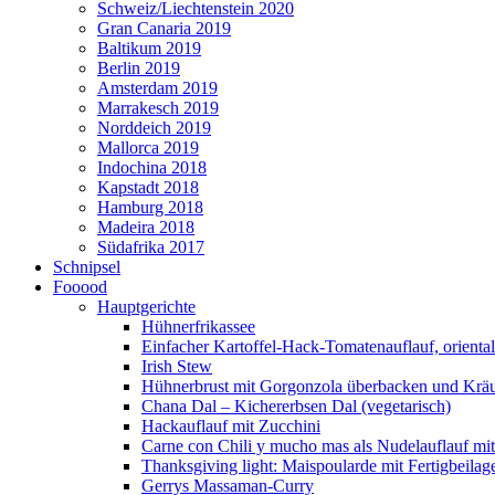
Schweiz/Liechtenstein 2020
Gran Canaria 2019
Baltikum 2019
Berlin 2019
Amsterdam 2019
Marrakesch 2019
Norddeich 2019
Mallorca 2019
Indochina 2018
Kapstadt 2018
Hamburg 2018
Madeira 2018
Südafrika 2017
Schnipsel
Fooood
Hauptgerichte
Hühnerfrikassee
Einfacher Kartoffel-Hack-Tomatenauflauf, orienta
Irish Stew
Hühnerbrust mit Gorgonzola überbacken und Kräut
Chana Dal – Kichererbsen Dal (vegetarisch)
Hackauflauf mit Zucchini
Carne con Chili y mucho mas als Nudelauflauf mit 
Thanksgiving light: Maispoularde mit Fertigbeilag
Gerrys Massaman-Curry