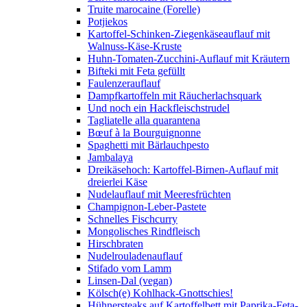
Truite marocaine (Forelle)
Potjiekos
Kartoffel-Schinken-Ziegenkäseauflauf mit
Walnuss-Käse-Kruste
Huhn-Tomaten-Zucchini-Auflauf mit Kräutern
Bifteki mit Feta gefüllt
Faulenzerauflauf
Dampfkartoffeln mit Räucherlachsquark
Und noch ein Hackfleischstrudel
Tagliatelle alla quarantena
Bœuf à la Bourguignonne
Spaghetti mit Bärlauchpesto
Jambalaya
Dreikäsehoch: Kartoffel-Birnen-Auflauf mit
dreierlei Käse
Nudelauflauf mit Meeresfrüchten
Champignon-Leber-Pastete
Schnelles Fischcurry
Mongolisches Rindfleisch
Hirschbraten
Nudelrouladenauflauf
Stifado vom Lamm
Linsen-Dal (vegan)
Kölsch(e) Kohlhack-Gnottschies!
Hühnersteaks auf Kartoffelbett mit Paprika-Feta-