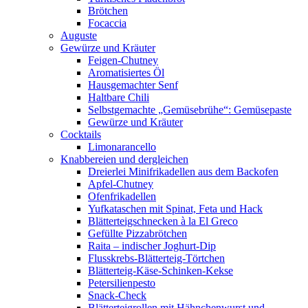
Brötchen
Focaccia
Auguste
Gewürze und Kräuter
Feigen-Chutney
Aromatisiertes Öl
Hausgemachter Senf
Haltbare Chili
Selbstgemachte „Gemüsebrühe“: Gemüsepaste
Gewürze und Kräuter
Cocktails
Limonarancello
Knabbereien und dergleichen
Dreierlei Minifrikadellen aus dem Backofen
Apfel-Chutney
Ofenfrikadellen
Yufkataschen mit Spinat, Feta und Hack
Blätterteigschnecken à la El Greco
Gefüllte Pizzabrötchen
Raita – indischer Joghurt-Dip
Flusskrebs-Blätterteig-Törtchen
Blätterteig-Käse-Schinken-Kekse
Petersilienpesto
Snack-Check
Blätterteigrollen mit Hähnchenwurst und