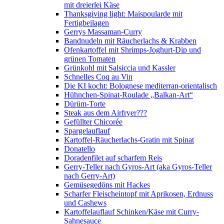
mit dreierlei Käse
Thanksgiving light: Maispoularde mit
Fertigbeilagen
Gerrys Massaman-Curry
Bandnudeln mit Räucherlachs & Krabben
Ofenkartoffel mit Shrimps-Joghurt-Dip und
grünen Tomaten
Grünkohl mit Salsiccia und Kassler
Schnelles Coq au Vin
Die KI kocht: Bolognese mediterran-orientalisch
Hühnchen-Spinat-Roulade „Balkan-Art“
Dürüm-Torte
Steak aus dem Airfryer???
Gefüllter Chicorée
Spargelauflauf
Kartoffel-Räucherlachs-Gratin mit Spinat
Donatello
Doradenfilet auf scharfem Reis
Gerry-Teller nach Gyros-Art (aka Gyros-Teller
nach Gerry-Art)
Gemüsegedöns mit Hackes
Scharfer Fleischeintopf mit Aprikosen, Erdnuss
und Cashews
Kartoffelauflauf Schinken/Käse mit Curry-
Sahnesauce