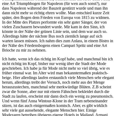
eine Art Triumphbogen für Napoleon (für wen auch sonst?), nur
dass Napoleon während der Bauzeit gestürzt wurde und man ihn
dann nicht mehr so richtig ehren wollte. Man entschied kurze Zeit
später, den Bogen dem Frieden von Europa von 1815 zu widmen.
In der Mitte des Platzes performte ein sehr guter Sänger, der von
vielen Zuschauern bewundert wurde. Mir kam in den Sinn, ich
könnte in der Nähe der grünen Linie sein, und dem war auch so.
Allerdings hätte der nächste Bus noch ziemlich lange auf sich
warten lassen müssen. Ich nahm dies zum Anlass, in einem Bistro in
der Nähe des Friedensbogens einen Campari Spritz und eine Art
Brioche zu mir zu nehmen.
Ich hatte, wenn ich das richtig im Kopf habe, und manchmal bin ich
nicht richtig im Kopf, bisher nur wenig über die Stadt der Mode
geschrieben. Ich habe ja für Mode nicht mehr so viel übrig, wie es
früher einmal war. Im Alter wird man bekanntermaßen praktisch-
beige. Hier allerdings laufen erstaunlich viele Menschen sehr elegant
herum, allerdings treibt der Versuch, noch mehr aus der Menge
herauszustechen, manchmal sehr merkwürdige Blüten. Z.B scheint
zwar die Sonne, aber nur mit einem Fähnchen bekleidet durch die
Stadt zu laufen, erscheint mir dann doch ein wenig zu pneumonisch.
Und wenn fünf Anna Wintour-Klone in der Tram nebeneinander
sitzen, ist das auch einigermaßen komisch. Aber, es gibt wirklich
sehr viele gut aussehende, elegante Menschen hier. Einige
Modezaren betreiben übrigens eigene Hotels in Mailand, Armani