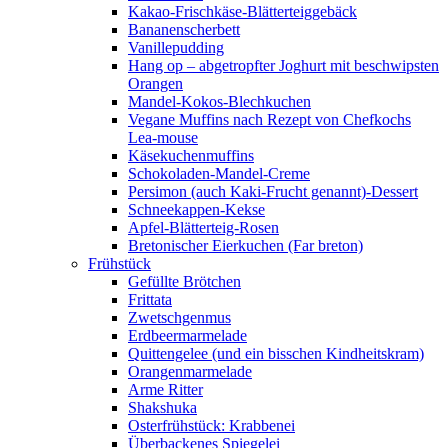
Kakao-Frischkäse-Blätterteiggebäck
Bananenscherbett
Vanillepudding
Hang op – abgetropfter Joghurt mit beschwipsten
Orangen
Mandel-Kokos-Blechkuchen
Vegane Muffins nach Rezept von Chefkochs
Lea-mouse
Käsekuchenmuffins
Schokoladen-Mandel-Creme
Persimon (auch Kaki-Frucht genannt)-Dessert
Schneekappen-Kekse
Apfel-Blätterteig-Rosen
Bretonischer Eierkuchen (Far breton)
Frühstück
Gefüllte Brötchen
Frittata
Zwetschgenmus
Erdbeermarmelade
Quittengelee (und ein bisschen Kindheitskram)
Orangenmarmelade
Arme Ritter
Shakshuka
Osterfrühstück: Krabbenei
Überbackenes Spiegelei