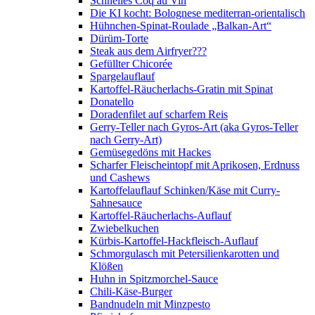
Schnelles Coq au Vin
Die KI kocht: Bolognese mediterran-orientalisch
Hühnchen-Spinat-Roulade „Balkan-Art“
Dürüm-Torte
Steak aus dem Airfryer???
Gefüllter Chicorée
Spargelauflauf
Kartoffel-Räucherlachs-Gratin mit Spinat
Donatello
Doradenfilet auf scharfem Reis
Gerry-Teller nach Gyros-Art (aka Gyros-Teller
nach Gerry-Art)
Gemüsegedöns mit Hackes
Scharfer Fleischeintopf mit Aprikosen, Erdnuss
und Cashews
Kartoffelauflauf Schinken/Käse mit Curry-
Sahnesauce
Kartoffel-Räucherlachs-Auflauf
Zwiebelkuchen
Kürbis-Kartoffel-Hackfleisch-Auflauf
Schmorgulasch mit Petersilienkarotten und
Klößen
Huhn in Spitzmorchel-Sauce
Chili-Käse-Burger
Bandnudeln mit Minzpesto