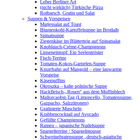
Leber Berliner Art
(nicht wirklich) Türkische Pizza
Rotbarsch, Gratin und Salat
Suppen & Vorspeisen
Matjessalat auf Toast
Blumenkohl-Kartoffelsuppe im Brotlaib
Spinatsuppe
Ziegenkäse im Blätterteig auf Spinatsalat
Knoblauch-Crème-Champignons
Linseneintopf: Ein Seelentröster
Fisch-Terrine
Tomaten-Kokos-Garnelen-Suppe
Knurrhahn auf Mangold – eine lauwarme
Vorspeise
Käsemuffins
Okroszka – kalte polnische Suppe
Hackfleisch-„Rosen“ aus dem Muffinblech
Mallorcaobst-Tag (Limoncello, Tomatensuppe,
Gazpacho, Salzzitronen)
Gratinierte Muscheln
Krabbencocktail auf Avocado
Gefüllte Champignons
Ramen – japanische Nudelsuppe
Spargelterrine / Spargelmousse
Schweinebratensuppe „deutsch-asiatische