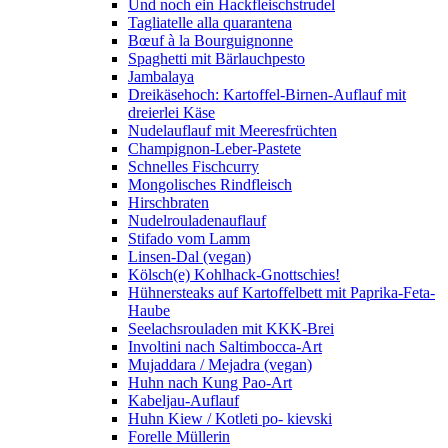
Und noch ein Hackfleischstrudel
Tagliatelle alla quarantena
Bœuf à la Bourguignonne
Spaghetti mit Bärlauchpesto
Jambalaya
Dreikäsehoch: Kartoffel-Birnen-Auflauf mit
dreierlei Käse
Nudelauflauf mit Meeresfrüchten
Champignon-Leber-Pastete
Schnelles Fischcurry
Mongolisches Rindfleisch
Hirschbraten
Nudelrouladenauflauf
Stifado vom Lamm
Linsen-Dal (vegan)
Kölsch(e) Kohlhack-Gnottschies!
Hühnersteaks auf Kartoffelbett mit Paprika-Feta-
Haube
Seelachsrouladen mit KKK-Brei
Involtini nach Saltimbocca-Art
Mujaddara / Mejadra (vegan)
Huhn nach Kung Pao-Art
Kabeljau-Auflauf
Huhn Kiew / Kotleti po- kievski
Forelle Müllerin