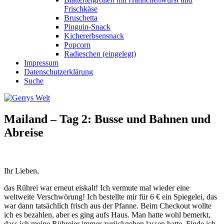
Frischkäse
Bruschetta
Pinguin-Snack
Kichererbsensnack
Popcorn
Radieschen (eingelegt)
Impressum
Datenschutzerklärung
Suche
Mailand – Tag 2: Busse und Bahnen und
Abreise
Ihr Lieben,
das Rührei war erneut eiskalt! Ich vermute mal wieder eine
weltweite Verschwörung! Ich bestellte mir für 6 € ein Spiegelei, das
war dann tatsächlich frisch aus der Pfanne. Beim Checkout wollte
ich es bezahlen, aber es ging aufs Haus. Man hatte wohl bemerkt,
dass ich meine Rühreier immer zurückgehen lassen hatte. Finde ich