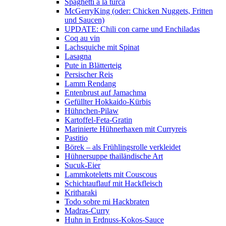
Spaghetti a la turca
McGerryKing (oder: Chicken Nuggets, Fritten
und Saucen)
UPDATE: Chili con carne und Enchiladas
Coq au vin
Lachsquiche mit Spinat
Lasagna
Pute in Blätterteig
Persischer Reis
Lamm Rendang
Entenbrust auf Jamachma
Gefüllter Hokkaido-Kürbis
Hühnchen-Pilaw
Kartoffel-Feta-Gratin
Marinierte Hühnerhaxen mit Curryreis
Pastitio
Börek – als Frühlingsrolle verkleidet
Hühnersuppe thailändische Art
Sucuk-Eier
Lammkoteletts mit Couscous
Schichtauflauf mit Hackfleisch
Kritharaki
Todo sobre mi Hackbraten
Madras-Curry
Huhn in Erdnuss-Kokos-Sauce