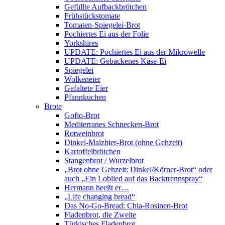
Gefüllte Aufbackbrötchen
Frühstückstomate
Tomaten-Spiegelei-Brot
Pochiertes Ei aus der Folie
Yorkshires
UPDATE: Pochiertes Ei aus der Mikrowelle
UPDATE: Gebackenes Käse-Ei
Spiegelei
Wolkeneier
Gefaltete Eier
Pfannkuchen
Brote
Gofio-Brot
Mediterranes Schnecken-Brot
Rotweinbrot
Dinkel-Malzbier-Brot (ohne Gehzeit)
Kartoffelbrötchen
Stangenbrot / Wurzelbrot
„Brot ohne Gehzeit: Dinkel/Körner-Brot“ oder
auch „Ein Loblied auf das Backtrennspray“
Hermann heeßt er…
„Life changing bread“
Das No-Go-Bread: Chia-Rosinen-Brot
Fladenbrot, die Zweite
Türkisches Fladenbrot