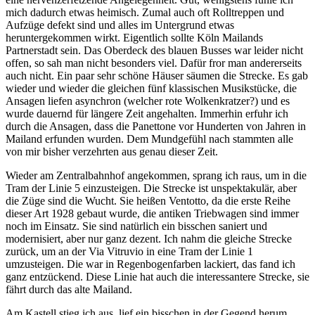
mich dadurch etwas heimisch. Zumal auch oft Rolltreppen und
Aufzüge defekt sind und alles im Untergrund etwas
heruntergekommen wirkt. Eigentlich sollte Köln Mailands
Partnerstadt sein. Das Oberdeck des blauen Busses war leider nicht
offen, so sah man nicht besonders viel. Dafür fror man andererseits
auch nicht. Ein paar sehr schöne Häuser säumen die Strecke. Es gab
wieder und wieder die gleichen fünf klassischen Musikstücke, die
Ansagen liefen asynchron (welcher rote Wolkenkratzer?) und es
wurde dauernd für längere Zeit angehalten. Immerhin erfuhr ich
durch die Ansagen, dass die Panettone vor Hunderten von Jahren in
Mailand erfunden wurden. Dem Mundgefühl nach stammten alle
von mir bisher verzehrten aus genau dieser Zeit.
Wieder am Zentralbahnhof angekommen, sprang ich raus, um in die
Tram der Linie 5 einzusteigen. Die Strecke ist unspektakulär, aber
die Züge sind die Wucht. Sie heißen Ventotto, da die erste Reihe
dieser Art 1928 gebaut wurde, die antiken Triebwagen sind immer
noch im Einsatz. Sie sind natürlich ein bisschen saniert und
modernisiert, aber nur ganz dezent. Ich nahm die gleiche Strecke
zurück, um an der Via Vitruvio in eine Tram der Linie 1
umzusteigen. Die war in Regenbogenfarben lackiert, das fand ich
ganz entzückend. Diese Linie hat auch die interessantere Strecke, sie
fährt durch das alte Mailand.
Am Kastell stieg ich aus, lief ein bisschen in der Gegend herum,