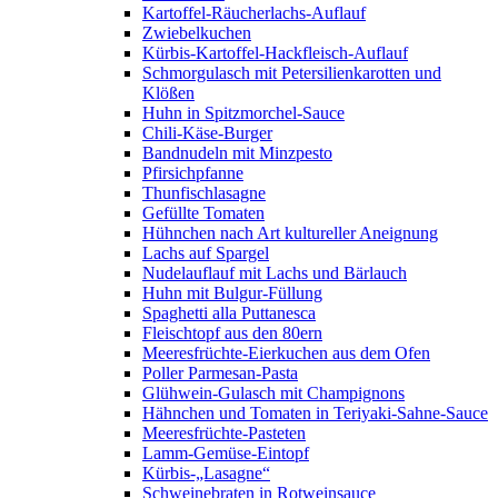
Kartoffel-Räucherlachs-Auflauf
Zwiebelkuchen
Kürbis-Kartoffel-Hackfleisch-Auflauf
Schmorgulasch mit Petersilienkarotten und
Klößen
Huhn in Spitzmorchel-Sauce
Chili-Käse-Burger
Bandnudeln mit Minzpesto
Pfirsichpfanne
Thunfischlasagne
Gefüllte Tomaten
Hühnchen nach Art kultureller Aneignung
Lachs auf Spargel
Nudelauflauf mit Lachs und Bärlauch
Huhn mit Bulgur-Füllung
Spaghetti alla Puttanesca
Fleischtopf aus den 80ern
Meeresfrüchte-Eierkuchen aus dem Ofen
Poller Parmesan-Pasta
Glühwein-Gulasch mit Champignons
Hähnchen und Tomaten in Teriyaki-Sahne-Sauce
Meeresfrüchte-Pasteten
Lamm-Gemüse-Eintopf
Kürbis-„Lasagne“
Schweinebraten in Rotweinsauce