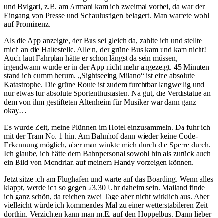
und Bvlgari, z.B. am Armani kam ich zweimal vorbei, da war der
Eingang von Presse und Schaulustigen belagert. Man wartete wohl
auf Prominenz.
Als die App anzeigte, der Bus sei gleich da, zahlte ich und stellte
mich an die Haltestelle. Allein, der grüne Bus kam und kam nicht!
Auch laut Fahrplan hätte er schon längst da sein müssen,
irgendwann wurde er in der App nicht mehr angezeigt. 45 Minuten
stand ich dumm herum. „Sightseeing Milano“ ist eine absolute
Katastrophe. Die grüne Route ist zudem furchtbar langweilig und
nur etwas für absolute Sportenthusiasten. Na gut, die Verdistatue an
dem von ihm gestifteten Altenheim für Musiker war dann ganz
okay…
Es wurde Zeit, meine Plünnen im Hotel einzusammeln. Da fuhr ich
mit der Tram No. 1 hin. Am Bahnhof dann wieder keine Code-
Erkennung möglich, aber man winkte mich durch die Sperre durch.
Ich glaube, ich hätte dem Bahnpersonal sowohl hin als zurück auch
ein Bild von Mondrian auf meinem Handy vorzeigen können.
Jetzt sitze ich am Flughafen und warte auf das Boarding. Wenn alles
klappt, werde ich so gegen 23.30 Uhr daheim sein. Mailand finde
ich ganz schön, da reichen zwei Tage aber nicht wirklich aus. Aber
vielleicht würde ich kommendes Mal zu einer wetterstabileren Zeit
dorthin. Verzichten kann man m.E. auf den Hoppelbus. Dann lieber