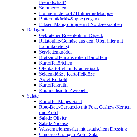
Freundschaft“
Sommerrollen
Hühnernudeltopf / Hühnernudelsuppe
Butternutkürbis-Suppe (vegan)
Erbsen-Mango-Suppe mit Nordseekrabben
Beilagen
Gebratener Rosenkohl mit Speck
Ratatouille-Gemüse aus dem Ofen (hier mit
Lammkoteletts)
Serviettenknödel
Bratkartoffeln aus rohen Kartoffeln
Kartoffeltörtchen
Ofenkartoffel mit Kräuterquark
Seidenklöße / Kartoffelklöße
Apfel-Rotkohl
Kartoffelgratin
Karamellisierte Zwiebeln
Salate
Kartoffel-Matjes-Salat
Rote-Bete-Carpaccio mit Feta, Cashew-Kernen
und Apfel
Salade Olivier
Salade Niçoise
Wassermelonensalat mit asiatischem Dressing
Chicorée-Orangen-Apfel-Salat