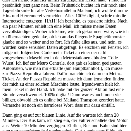
persönlich jetzt ganz nett. Beim Frühstück buchte ich mir noch eine
Tagesfahrkarte für alle Verkehrsmittel in Mailand, ich wollte dumme
Hin- und Herrennerei vermeiden. Alles 100% digital, schrie mir die
Internetseite entgegen. HAH! Ich bezahlte, es passierte nichts. Nach
ein paar Minuten erhielt ich eine Mail, ich müsse meine Daten
vervollständigen. Woher ich käme, wie ich gekommen wäre, wie ich
zu übernachten gedenke, ob ich an das fliegende Spaghettimonster
glaube und so weiter und so fort. Ich füllte alles aus, und nein, es
wurden keine sensiblen Daten abgefragt. Es erschien ein Fenster, ich
möge mit folgendem Code mein Ticket an einer der dafür
vorgesehenen Maschinen in den Metrostationen abholen. Tolle
Wurst! Ich lief zur Metro Centrale, dort gab es keinen geeigneten
Automaten, wie man mir erklärte (am Hauptbahnhof!), ich müsse
zur Piazza Republica fahren. Dafür brauchte ich dann ein Metro-
Ticket. An der Piazza Republica musste ich dann jemanden finden,
der mich zu einer solchen Maschine lotste. Irgendwann hielt ich
mein Ticket in der Hand. Ich habe mit der ganzen Aktion fast eine
Stunde verschwendet. 100% digital! Dann war es auch noch viel
billiger, obwohl ich es online bei Mailand Transport geordert hatte.
Verarsche ist noch ein harmloses Wort, dass mir dazu einfällt.
Dann ging es auf zur blauen Linie. Auf die wartete ich dann 20
Minuten. Der Bus kam, ich stieg ein, der Fahrer schaltete den Motor
aus. Weiter 10 Minuten vergingen. Ehrlich, Bus und Bahn sind hier
eine nervenzerfetzende Angelegenheit. Gut, wenigstens fühle ich