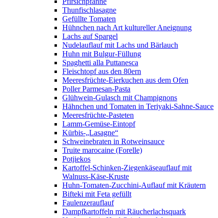
Pfirsichpfanne
Thunfischlasagne
Gefüllte Tomaten
Hühnchen nach Art kultureller Aneignung
Lachs auf Spargel
Nudelauflauf mit Lachs und Bärlauch
Huhn mit Bulgur-Füllung
Spaghetti alla Puttanesca
Fleischtopf aus den 80ern
Meeresfrüchte-Eierkuchen aus dem Ofen
Poller Parmesan-Pasta
Glühwein-Gulasch mit Champignons
Hähnchen und Tomaten in Teriyaki-Sahne-Sauce
Meeresfrüchte-Pasteten
Lamm-Gemüse-Eintopf
Kürbis-„Lasagne“
Schweinebraten in Rotweinsauce
Truite marocaine (Forelle)
Potjiekos
Kartoffel-Schinken-Ziegenkäseauflauf mit
Walnuss-Käse-Kruste
Huhn-Tomaten-Zucchini-Auflauf mit Kräutern
Bifteki mit Feta gefüllt
Faulenzerauflauf
Dampfkartoffeln mit Räucherlachsquark