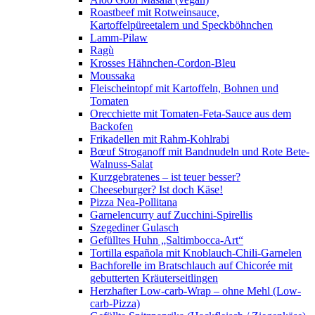
Roastbeef mit Rotweinsauce,
Kartoffelpüreetalern und Speckböhnchen
Lamm-Pilaw
Ragù
Krosses Hähnchen-Cordon-Bleu
Moussaka
Fleischeintopf mit Kartoffeln, Bohnen und
Tomaten
Orecchiette mit Tomaten-Feta-Sauce aus dem
Backofen
Frikadellen mit Rahm-Kohlrabi
Bœuf Stroganoff mit Bandnudeln und Rote Bete-
Walnuss-Salat
Kurzgebratenes – ist teuer besser?
Cheeseburger? Ist doch Käse!
Pizza Nea-Pollitana
Garnelencurry auf Zucchini-Spirellis
Szegediner Gulasch
Gefülltes Huhn „Saltimbocca-Art“
Tortilla española mit Knoblauch-Chili-Garnelen
Bachforelle im Bratschlauch auf Chicorée mit
gebutterten Kräuterseitlingen
Herzhafter Low-carb-Wrap – ohne Mehl (Low-
carb-Pizza)