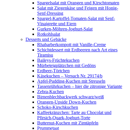
Spargelsalat mit Orangen und Kirschtomaten
Salat mit Ziegenkäse und Feigen mit Honig-
Senf-Dressing
Spargel-Kartoffel-Tomaten-Salat mit Senf-
Vinaigrette und Eiern
Gurken-Möhren-Joghurt-Salat
Rotkohlsalat
Desserts und Gebäcke
Rhabarberkompott mit Vanille-Creme
Schichtdessert mit Erdbeeren nach Art eines
Tiramisu
Baileys-Früchtekuchen
Mürbeteigplätzchen mit Gedöns
Erdbeer-Törtchen
Käsekuchen – Versuch Nr. 29174/b
Apfel-Pudding-Kuchen mit Streuseln
Tassenrührkuchen – hier die zitronige Variante
Zebra-Kuchen
Birnenblechbackwerk schwarz/weiß
Orangen-Upside Down-Kuchen
Schoko-Kirschkuchen
Kaffeekränzchen: Tarte au Chocolat und
Pfirsich-Quark-Joghurt-Torte
Butternut-Kuchen mit Zimtäpfeln
Prummetaat