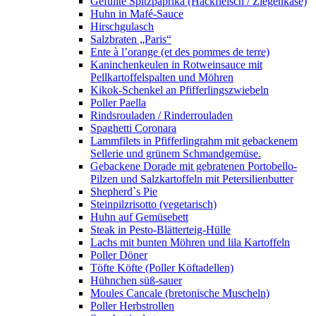
Gefüllte Spitzpaprika (Hackfleisch / Ziegenkäse)
Huhn in Mafé-Sauce
Hirschgulasch
Salzbraten „Paris“
Ente à l’orange (et des pommes de terre)
Kaninchenkeulen in Rotweinsauce mit
Pellkartoffelspalten und Möhren
Kikok-Schenkel an Pfifferlingszwiebeln
Poller Paella
Rindsrouladen / Rinderrouladen
Spaghetti Coronara
Lammfilets in Pfifferlingrahm mit gebackenem
Sellerie und grünem Schmandgemüse.
Gebackene Dorade mit gebratenen Portobello-
Pilzen und Salzkartoffeln mit Petersilienbutter
Shepherd`s Pie
Steinpilzrisotto (vegetarisch)
Huhn auf Gemüsebett
Steak in Pesto-Blätterteig-Hülle
Lachs mit bunten Möhren und lila Kartoffeln
Poller Döner
Töfte Köfte (Poller Köftadellen)
Hühnchen süß-sauer
Moules Cancale (bretonische Muscheln)
Poller Herbstrollen