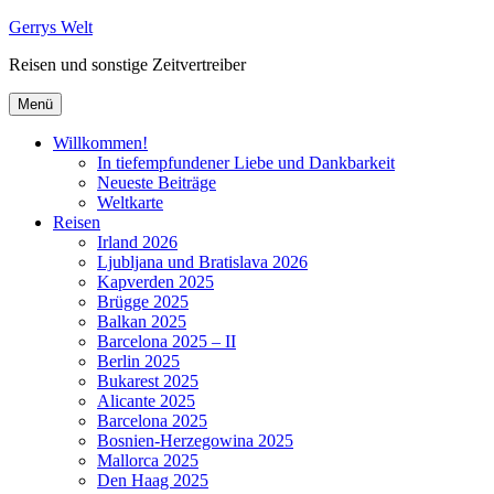
Zum
Gerrys Welt
Inhalt
Reisen und sonstige Zeitvertreiber
springen
Menü
Willkommen!
In tiefempfundener Liebe und Dankbarkeit
Neueste Beiträge
Weltkarte
Reisen
Irland 2026
Ljubljana und Bratislava 2026
Kapverden 2025
Brügge 2025
Balkan 2025
Barcelona 2025 – II
Berlin 2025
Bukarest 2025
Alicante 2025
Barcelona 2025
Bosnien-Herzegowina 2025
Mallorca 2025
Den Haag 2025