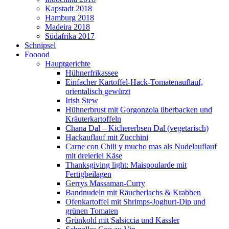
Kapstadt 2018
Hamburg 2018
Madeira 2018
Südafrika 2017
Schnipsel
Fooood
Hauptgerichte
Hühnerfrikassee
Einfacher Kartoffel-Hack-Tomatenauflauf,
orientalisch gewürzt
Irish Stew
Hühnerbrust mit Gorgonzola überbacken und
Kräuterkartoffeln
Chana Dal – Kichererbsen Dal (vegetarisch)
Hackauflauf mit Zucchini
Carne con Chili y mucho mas als Nudelauflauf
mit dreierlei Käse
Thanksgiving light: Maispoularde mit
Fertigbeilagen
Gerrys Massaman-Curry
Bandnudeln mit Räucherlachs & Krabben
Ofenkartoffel mit Shrimps-Joghurt-Dip und
grünen Tomaten
Grünkohl mit Salsiccia und Kassler