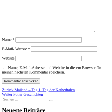
Name
*
E-Mail-Adresse
*
Website
Name, E-Mail-Adresse und Website in diesem Browser für
meinen nächsten Kommentar speichern.
Beitragsnavigation
Vorheriger
Zurück
Mailand – Tag 1: Tag der Kathedralen
Nächster
Beitrag:
Weiter
Poller Geschichten
Suchen
Beitrag:
Suchen
nach:
Neueste Beiträge