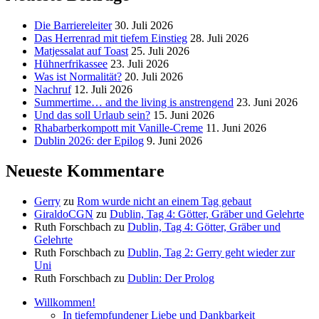
Die Barriereleiter
30. Juli 2026
Das Herrenrad mit tiefem Einstieg
28. Juli 2026
Matjessalat auf Toast
25. Juli 2026
Hühnerfrikassee
23. Juli 2026
Was ist Normalität?
20. Juli 2026
Nachruf
12. Juli 2026
Summertime… and the living is anstrengend
23. Juni 2026
Und das soll Urlaub sein?
15. Juni 2026
Rhabarberkompott mit Vanille-Creme
11. Juni 2026
Dublin 2026: der Epilog
9. Juni 2026
Neueste Kommentare
Gerry
zu
Rom wurde nicht an einem Tag gebaut
GiraldoCGN
zu
Dublin, Tag 4: Götter, Gräber und Gelehrte
Ruth Forschbach
zu
Dublin, Tag 4: Götter, Gräber und
Gelehrte
Ruth Forschbach
zu
Dublin, Tag 2: Gerry geht wieder zur
Uni
Ruth Forschbach
zu
Dublin: Der Prolog
Willkommen!
In tiefempfundener Liebe und Dankbarkeit