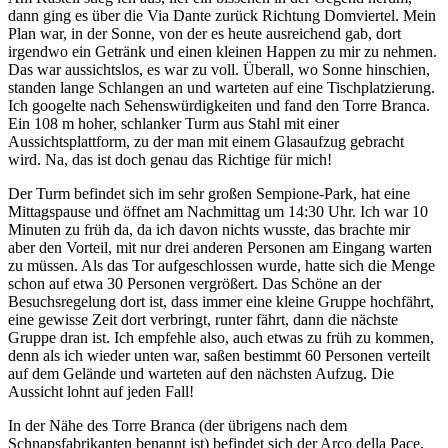
dann ging es über die Via Dante zurück Richtung Domviertel. Mein
Plan war, in der Sonne, von der es heute ausreichend gab, dort
irgendwo ein Getränk und einen kleinen Happen zu mir zu nehmen.
Das war aussichtslos, es war zu voll. Überall, wo Sonne hinschien,
standen lange Schlangen an und warteten auf eine Tischplatzierung.
Ich googelte nach Sehenswürdigkeiten und fand den Torre Branca.
Ein 108 m hoher, schlanker Turm aus Stahl mit einer
Aussichtsplattform, zu der man mit einem Glasaufzug gebracht
wird. Na, das ist doch genau das Richtige für mich!
Der Turm befindet sich im sehr großen Sempione-Park, hat eine
Mittagspause und öffnet am Nachmittag um 14:30 Uhr. Ich war 10
Minuten zu früh da, da ich davon nichts wusste, das brachte mir
aber den Vorteil, mit nur drei anderen Personen am Eingang warten
zu müssen. Als das Tor aufgeschlossen wurde, hatte sich die Menge
schon auf etwa 30 Personen vergrößert. Das Schöne an der
Besuchsregelung dort ist, dass immer eine kleine Gruppe hochfährt,
eine gewisse Zeit dort verbringt, runter fährt, dann die nächste
Gruppe dran ist. Ich empfehle also, auch etwas zu früh zu kommen,
denn als ich wieder unten war, saßen bestimmt 60 Personen verteilt
auf dem Gelände und warteten auf den nächsten Aufzug. Die
Aussicht lohnt auf jeden Fall!
In der Nähe des Torre Branca (der übrigens nach dem
Schnapsfabrikanten benannt ist) befindet sich der Arco della Pace,