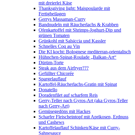
mit dreierlei Käse
Thanksgiving light: Maispoularde mit
Fertigbeilagen
Gerrys Massaman-Curry
Bandnudeln mit Räucherlachs & Krabben
Ofenkartoffel mit Shrimps-Joghurt-Dip und
grünen Tomaten
Grünkohl mit Salsiccia und Kassler
Schnelles Coq au Vin
Die KI kocht: Bolognese mediterran-orientalisch
Hühnchen-Spinat-Roulade „Balkan-Art“
Dürüm-Torte
Steak aus dem Airfryer???
Gefüllter Chicorée
Spargelauflauf
Kartoffel-Räucherlachs-Gratin mit Spinat
Donatello
Doradenfilet auf scharfem Reis
Gerry-Teller nach Gyros-Art (aka Gyros-Teller
nach Gerry-Art)
Gemüsegedöns mit Hackes
Scharfer Fleischeintopf mit Aprikosen, Erdnuss
und Cashews
Kartoffelauflauf Schinken/Käse mit Curry-
Sahnesauce