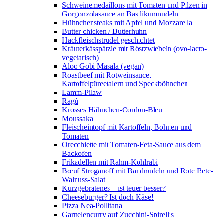
Schweinemedaillons mit Tomaten und Pilzen in
Gorgonzolasauce an Basilikumnudeln
Hühnchensteaks mit Apfel und Mozzarella
Butter chicken / Butterhuhn
Hackfleischstrudel geschichtet
Kräuterkässpätzle mit Röstzwiebeln (ovo-lacto-
vegetarisch)
Aloo Gobi Masala (vegan)
Roastbeef mit Rotweinsauce,
Kartoffelpüreetalern und Speckböhnchen
Lamm-Pilaw
Ragù
Krosses Hähnchen-Cordon-Bleu
Moussaka
Fleischeintopf mit Kartoffeln, Bohnen und
Tomaten
Orecchiette mit Tomaten-Feta-Sauce aus dem
Backofen
Frikadellen mit Rahm-Kohlrabi
Bœuf Stroganoff mit Bandnudeln und Rote Bete-
Walnuss-Salat
Kurzgebratenes – ist teuer besser?
Cheeseburger? Ist doch Käse!
Pizza Nea-Pollitana
Garnelencurry auf Zucchini-Spirellis