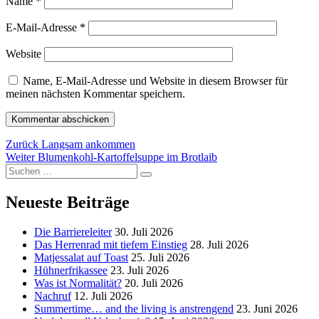
Name
*
E-Mail-Adresse
*
Website
Name, E-Mail-Adresse und Website in diesem Browser für
meinen nächsten Kommentar speichern.
Beitragsnavigation
Vorheriger
Zurück
Langsam ankommen
Nächster
Beitrag:
Weiter
Blumenkohl-Kartoffelsuppe im Brotlaib
Suchen
Beitrag:
Suchen
nach:
Neueste Beiträge
Die Barriereleiter
30. Juli 2026
Das Herrenrad mit tiefem Einstieg
28. Juli 2026
Matjessalat auf Toast
25. Juli 2026
Hühnerfrikassee
23. Juli 2026
Was ist Normalität?
20. Juli 2026
Nachruf
12. Juli 2026
Summertime… and the living is anstrengend
23. Juni 2026