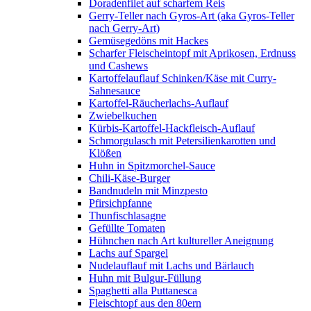
Doradenfilet auf scharfem Reis
Gerry-Teller nach Gyros-Art (aka Gyros-Teller
nach Gerry-Art)
Gemüsegedöns mit Hackes
Scharfer Fleischeintopf mit Aprikosen, Erdnuss
und Cashews
Kartoffelauflauf Schinken/Käse mit Curry-
Sahnesauce
Kartoffel-Räucherlachs-Auflauf
Zwiebelkuchen
Kürbis-Kartoffel-Hackfleisch-Auflauf
Schmorgulasch mit Petersilienkarotten und
Klößen
Huhn in Spitzmorchel-Sauce
Chili-Käse-Burger
Bandnudeln mit Minzpesto
Pfirsichpfanne
Thunfischlasagne
Gefüllte Tomaten
Hühnchen nach Art kultureller Aneignung
Lachs auf Spargel
Nudelauflauf mit Lachs und Bärlauch
Huhn mit Bulgur-Füllung
Spaghetti alla Puttanesca
Fleischtopf aus den 80ern