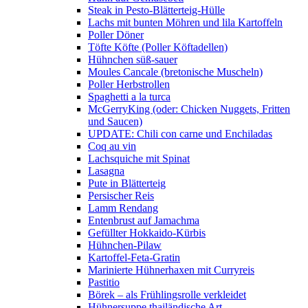
Steak in Pesto-Blätterteig-Hülle
Lachs mit bunten Möhren und lila Kartoffeln
Poller Döner
Töfte Köfte (Poller Köftadellen)
Hühnchen süß-sauer
Moules Cancale (bretonische Muscheln)
Poller Herbstrollen
Spaghetti a la turca
McGerryKing (oder: Chicken Nuggets, Fritten
und Saucen)
UPDATE: Chili con carne und Enchiladas
Coq au vin
Lachsquiche mit Spinat
Lasagna
Pute in Blätterteig
Persischer Reis
Lamm Rendang
Entenbrust auf Jamachma
Gefüllter Hokkaido-Kürbis
Hühnchen-Pilaw
Kartoffel-Feta-Gratin
Marinierte Hühnerhaxen mit Curryreis
Pastitio
Börek – als Frühlingsrolle verkleidet
Hühnersuppe thailändische Art