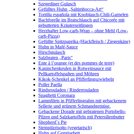
Szegediner Gulasch
Gefülltes Huhn „Saltimbocca-Art“
Tortilla española mit Knoblauch-Chili-Garnelen
Bachforelle im Bratschlauch auf Chicorée mit
gebutterten Kräuterseitlingen
Herzhafter Low-carb-Wrap – ohne Mehl (Low-
carb-Pizza)
Gefüllte Spitzpaprika (Hackfleisch / Ziegenkäse)
Huhn in Mafé-Sauce
Hirschgulasch
Salzbraten „Paris“
Ente à l’orange (et des pommes de terre)
Kaninchenkeulen in Rotweinsauce mit
Pellkartoffelspalten und Möhren
Kikok-Schenkel an Pfifferlingszwiebeln
Poller Paella
Rindsrouladen / Rinderrouladen
Spaghetti Coronara
Lammfilets in Pfifferlingrahm mit gebackenem
Sellerie und grünem Schmandgemüse.
Gebackene Dorade mit gebratenen Portobello-
Pilzen und Salzkartoffeln mit Petersilienbutter
Shepherd`s Pie
Steinpilzrisotto (vegetarisch)
Huhn auf Gemüsebett