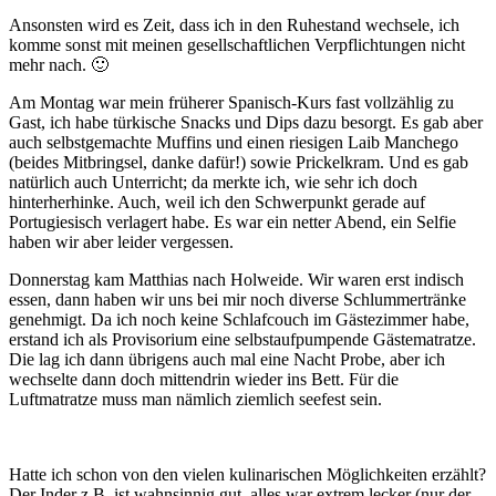
Ansonsten wird es Zeit, dass ich in den Ruhestand wechsele, ich
komme sonst mit meinen gesellschaftlichen Verpflichtungen nicht
mehr nach. 🙂
Am Montag war mein früherer Spanisch-Kurs fast vollzählig zu
Gast, ich habe türkische Snacks und Dips dazu besorgt. Es gab aber
auch selbstgemachte Muffins und einen riesigen Laib Manchego
(beides Mitbringsel, danke dafür!) sowie Prickelkram. Und es gab
natürlich auch Unterricht; da merkte ich, wie sehr ich doch
hinterherhinke. Auch, weil ich den Schwerpunkt gerade auf
Portugiesisch verlagert habe. Es war ein netter Abend, ein Selfie
haben wir aber leider vergessen.
Donnerstag kam Matthias nach Holweide. Wir waren erst indisch
essen, dann haben wir uns bei mir noch diverse Schlummertränke
genehmigt. Da ich noch keine Schlafcouch im Gästezimmer habe,
erstand ich als Provisorium eine selbstaufpumpende Gästematratze.
Die lag ich dann übrigens auch mal eine Nacht Probe, aber ich
wechselte dann doch mittendrin wieder ins Bett. Für die
Luftmatratze muss man nämlich ziemlich seefest sein.
Hatte ich schon von den vielen kulinarischen Möglichkeiten erzählt?
Der Inder z.B. ist wahnsinnig gut, alles war extrem lecker (nur der