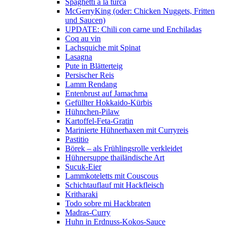
Spaghetti a la turca
McGerryKing (oder: Chicken Nuggets, Fritten
und Saucen)
UPDATE: Chili con carne und Enchiladas
Coq au vin
Lachsquiche mit Spinat
Lasagna
Pute in Blätterteig
Persischer Reis
Lamm Rendang
Entenbrust auf Jamachma
Gefüllter Hokkaido-Kürbis
Hühnchen-Pilaw
Kartoffel-Feta-Gratin
Marinierte Hühnerhaxen mit Curryreis
Pastitio
Börek – als Frühlingsrolle verkleidet
Hühnersuppe thailändische Art
Sucuk-Eier
Lammkoteletts mit Couscous
Schichtauflauf mit Hackfleisch
Kritharaki
Todo sobre mi Hackbraten
Madras-Curry
Huhn in Erdnuss-Kokos-Sauce