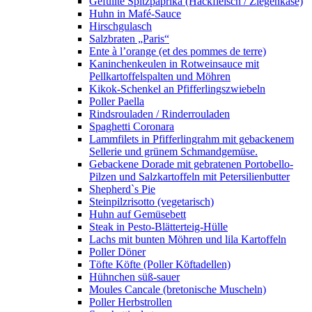
Gefüllte Spitzpaprika (Hackfleisch / Ziegenkäse)
Huhn in Mafé-Sauce
Hirschgulasch
Salzbraten „Paris“
Ente à l’orange (et des pommes de terre)
Kaninchenkeulen in Rotweinsauce mit
Pellkartoffelspalten und Möhren
Kikok-Schenkel an Pfifferlingszwiebeln
Poller Paella
Rindsrouladen / Rinderrouladen
Spaghetti Coronara
Lammfilets in Pfifferlingrahm mit gebackenem
Sellerie und grünem Schmandgemüse.
Gebackene Dorade mit gebratenen Portobello-
Pilzen und Salzkartoffeln mit Petersilienbutter
Shepherd`s Pie
Steinpilzrisotto (vegetarisch)
Huhn auf Gemüsebett
Steak in Pesto-Blätterteig-Hülle
Lachs mit bunten Möhren und lila Kartoffeln
Poller Döner
Töfte Köfte (Poller Köftadellen)
Hühnchen süß-sauer
Moules Cancale (bretonische Muscheln)
Poller Herbstrollen