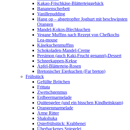
Kakao-Frischkäse-Blätterteiggebäck
Bananenscherbett
Vanillepudding
Hang op – abgetropfter Joghurt mit beschwipsten
Orangen
Mandel-Kokos-Blechkuchen
Vegane Muffins nach Rezept von Chefkochs
Lea-mouse
Käsekuchenmuffins
Schokoladen-Mandel-Creme
Persimon (auch Kaki-Frucht genannt)-Dessert
Schneekappen-Kekse
Apfel-Blätterteig-Rosen
Bretonischer Eierkuchen (Far breton)
Frühstück
Gefüllte Brötchen
Frittata
Zwetschgenmus
Erdbeermarmelade
Quittengelee (und ein bisschen Kindheitskram)
Orangenmarmelade
Arme Ritter
Shakshuka
Osterfrühstück: Krabbenei
Überbackenes Spiegelei