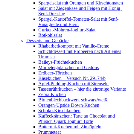
Spargelsalat mit Orangen und Kirschtomaten
Salat mit Ziegenkäse und Feigen mit Honig-
Senf-Dressing
Spargel-Kartoffel-Tomaten-Salat mit Senf-
Vinaigrette und Eiern
Gurken-Möhren-Joghurt-Salat
Rotkohlsalat
Desserts und Gebäcke
Rhabarberkompott mit Vanille-Creme
Schichtdessert mit Erdbeeren nach Art eines
Tiramisu
Baileys-Früchtekuchen
Mürbeteigplätzchen mit Gedöns
Erdbeer-Törtchen
Käsekuchen – Versuch Nr. 29174/b
Apfel-Pudding-Kuchen mit Streuseln
Tassenrührkuchen – hier die zitronige Variante
Zebra-Kuchen
Birnenblechbackwerk schwarz/weiß
Orangen-Upside Down-Kuchen
Schoko-Kirschkuchen
Kaffeekränzchen: Tarte au Chocolat und
Pfirsich-Quark-Joghurt-Torte
Butternut-Kuchen mit Zimtäpfeln
Prummetaat