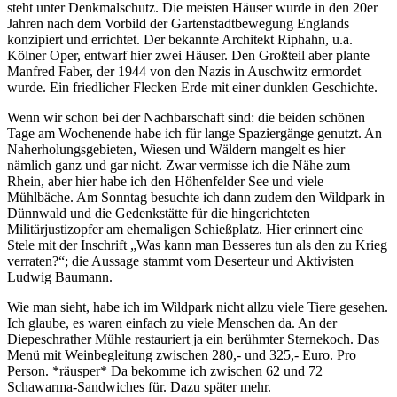
steht unter Denkmalschutz. Die meisten Häuser wurde in den 20er
Jahren nach dem Vorbild der Gartenstadtbewegung Englands
konzipiert und errichtet. Der bekannte Architekt Riphahn, u.a.
Kölner Oper, entwarf hier zwei Häuser. Den Großteil aber plante
Manfred Faber, der 1944 von den Nazis in Auschwitz ermordet
wurde. Ein friedlicher Flecken Erde mit einer dunklen Geschichte.
Wenn wir schon bei der Nachbarschaft sind: die beiden schönen
Tage am Wochenende habe ich für lange Spaziergänge genutzt. An
Naherholungsgebieten, Wiesen und Wäldern mangelt es hier
nämlich ganz und gar nicht. Zwar vermisse ich die Nähe zum
Rhein, aber hier habe ich den Höhenfelder See und viele
Mühlbäche. Am Sonntag besuchte ich dann zudem den Wildpark in
Dünnwald und die Gedenkstätte für die hingerichteten
Militärjustizopfer am ehemaligen Schießplatz. Hier erinnert eine
Stele mit der Inschrift „Was kann man Besseres tun als den zu Krieg
verraten?“; die Aussage stammt vom Deserteur und Aktivisten
Ludwig Baumann.
Wie man sieht, habe ich im Wildpark nicht allzu viele Tiere gesehen.
Ich glaube, es waren einfach zu viele Menschen da. An der
Diepeschrather Mühle restauriert ja ein berühmter Sternekoch. Das
Menü mit Weinbegleitung zwischen 280,- und 325,- Euro. Pro
Person. *räusper* Da bekomme ich zwischen 62 und 72
Schawarma-Sandwiches für. Dazu später mehr.