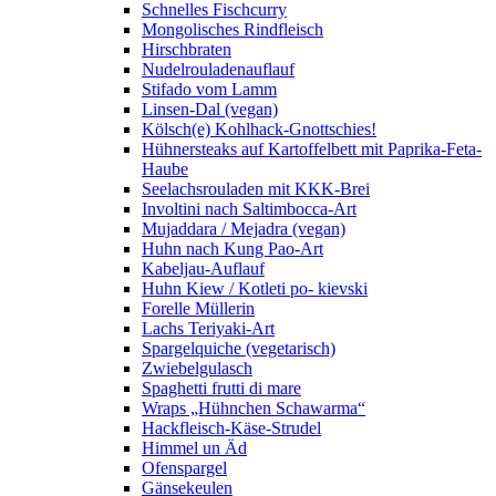
Schnelles Fischcurry
Mongolisches Rindfleisch
Hirschbraten
Nudelrouladenauflauf
Stifado vom Lamm
Linsen-Dal (vegan)
Kölsch(e) Kohlhack-Gnottschies!
Hühnersteaks auf Kartoffelbett mit Paprika-Feta-
Haube
Seelachsrouladen mit KKK-Brei
Involtini nach Saltimbocca-Art
Mujaddara / Mejadra (vegan)
Huhn nach Kung Pao-Art
Kabeljau-Auflauf
Huhn Kiew / Kotleti po- kievski
Forelle Müllerin
Lachs Teriyaki-Art
Spargelquiche (vegetarisch)
Zwiebelgulasch
Spaghetti frutti di mare
Wraps „Hühnchen Schawarma“
Hackfleisch-Käse-Strudel
Himmel un Äd
Ofenspargel
Gänsekeulen