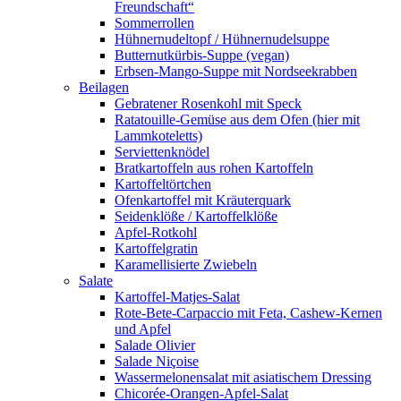
Freundschaft“
Sommerrollen
Hühnernudeltopf / Hühnernudelsuppe
Butternutkürbis-Suppe (vegan)
Erbsen-Mango-Suppe mit Nordseekrabben
Beilagen
Gebratener Rosenkohl mit Speck
Ratatouille-Gemüse aus dem Ofen (hier mit
Lammkoteletts)
Serviettenknödel
Bratkartoffeln aus rohen Kartoffeln
Kartoffeltörtchen
Ofenkartoffel mit Kräuterquark
Seidenklöße / Kartoffelklöße
Apfel-Rotkohl
Kartoffelgratin
Karamellisierte Zwiebeln
Salate
Kartoffel-Matjes-Salat
Rote-Bete-Carpaccio mit Feta, Cashew-Kernen
und Apfel
Salade Olivier
Salade Niçoise
Wassermelonensalat mit asiatischem Dressing
Chicorée-Orangen-Apfel-Salat