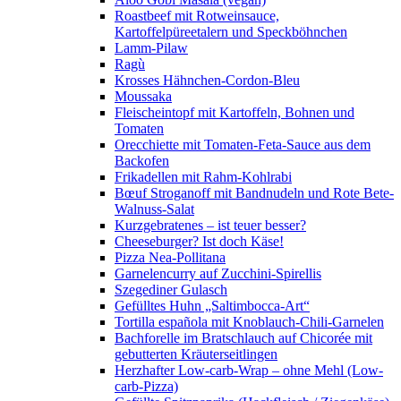
Roastbeef mit Rotweinsauce,
Kartoffelpüreetalern und Speckböhnchen
Lamm-Pilaw
Ragù
Krosses Hähnchen-Cordon-Bleu
Moussaka
Fleischeintopf mit Kartoffeln, Bohnen und
Tomaten
Orecchiette mit Tomaten-Feta-Sauce aus dem
Backofen
Frikadellen mit Rahm-Kohlrabi
Bœuf Stroganoff mit Bandnudeln und Rote Bete-
Walnuss-Salat
Kurzgebratenes – ist teuer besser?
Cheeseburger? Ist doch Käse!
Pizza Nea-Pollitana
Garnelencurry auf Zucchini-Spirellis
Szegediner Gulasch
Gefülltes Huhn „Saltimbocca-Art“
Tortilla española mit Knoblauch-Chili-Garnelen
Bachforelle im Bratschlauch auf Chicorée mit
gebutterten Kräuterseitlingen
Herzhafter Low-carb-Wrap – ohne Mehl (Low-
carb-Pizza)