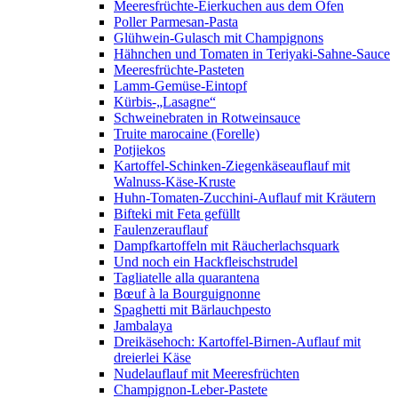
Meeresfrüchte-Eierkuchen aus dem Ofen
Poller Parmesan-Pasta
Glühwein-Gulasch mit Champignons
Hähnchen und Tomaten in Teriyaki-Sahne-Sauce
Meeresfrüchte-Pasteten
Lamm-Gemüse-Eintopf
Kürbis-„Lasagne“
Schweinebraten in Rotweinsauce
Truite marocaine (Forelle)
Potjiekos
Kartoffel-Schinken-Ziegenkäseauflauf mit
Walnuss-Käse-Kruste
Huhn-Tomaten-Zucchini-Auflauf mit Kräutern
Bifteki mit Feta gefüllt
Faulenzerauflauf
Dampfkartoffeln mit Räucherlachsquark
Und noch ein Hackfleischstrudel
Tagliatelle alla quarantena
Bœuf à la Bourguignonne
Spaghetti mit Bärlauchpesto
Jambalaya
Dreikäsehoch: Kartoffel-Birnen-Auflauf mit
dreierlei Käse
Nudelauflauf mit Meeresfrüchten
Champignon-Leber-Pastete