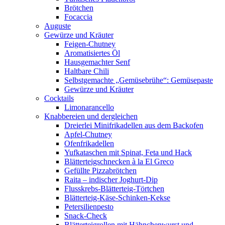
Brötchen
Focaccia
Auguste
Gewürze und Kräuter
Feigen-Chutney
Aromatisiertes Öl
Hausgemachter Senf
Haltbare Chili
Selbstgemachte „Gemüsebrühe“: Gemüsepaste
Gewürze und Kräuter
Cocktails
Limonarancello
Knabbereien und dergleichen
Dreierlei Minifrikadellen aus dem Backofen
Apfel-Chutney
Ofenfrikadellen
Yufkataschen mit Spinat, Feta und Hack
Blätterteigschnecken à la El Greco
Gefüllte Pizzabrötchen
Raita – indischer Joghurt-Dip
Flusskrebs-Blätterteig-Törtchen
Blätterteig-Käse-Schinken-Kekse
Petersilienpesto
Snack-Check
Blätterteigrollen mit Hähnchenwurst und