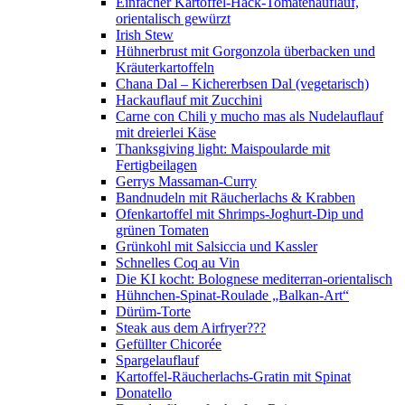
Einfacher Kartoffel-Hack-Tomatenauflauf,
orientalisch gewürzt
Irish Stew
Hühnerbrust mit Gorgonzola überbacken und
Kräuterkartoffeln
Chana Dal – Kichererbsen Dal (vegetarisch)
Hackauflauf mit Zucchini
Carne con Chili y mucho mas als Nudelauflauf
mit dreierlei Käse
Thanksgiving light: Maispoularde mit
Fertigbeilagen
Gerrys Massaman-Curry
Bandnudeln mit Räucherlachs & Krabben
Ofenkartoffel mit Shrimps-Joghurt-Dip und
grünen Tomaten
Grünkohl mit Salsiccia und Kassler
Schnelles Coq au Vin
Die KI kocht: Bolognese mediterran-orientalisch
Hühnchen-Spinat-Roulade „Balkan-Art“
Dürüm-Torte
Steak aus dem Airfryer???
Gefüllter Chicorée
Spargelauflauf
Kartoffel-Räucherlachs-Gratin mit Spinat
Donatello