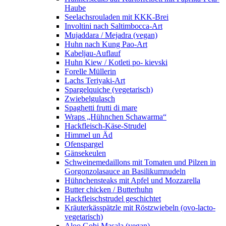
Haube
Seelachsrouladen mit KKK-Brei
Involtini nach Saltimbocca-Art
Mujaddara / Mejadra (vegan)
Huhn nach Kung Pao-Art
Kabeljau-Auflauf
Huhn Kiew / Kotleti po- kievski
Forelle Müllerin
Lachs Teriyaki-Art
Spargelquiche (vegetarisch)
Zwiebelgulasch
Spaghetti frutti di mare
Wraps „Hühnchen Schawarma“
Hackfleisch-Käse-Strudel
Himmel un Äd
Ofenspargel
Gänsekeulen
Schweinemedaillons mit Tomaten und Pilzen in
Gorgonzolasauce an Basilikumnudeln
Hühnchensteaks mit Apfel und Mozzarella
Butter chicken / Butterhuhn
Hackfleischstrudel geschichtet
Kräuterkässpätzle mit Röstzwiebeln (ovo-lacto-
vegetarisch)
Aloo Gobi Masala (vegan)