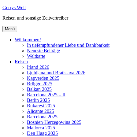
Zum
Gerrys Welt
Inhalt
Reisen und sonstige Zeitvertreiber
springen
Menü
Willkommen!
In tiefempfundener Liebe und Dankbarkeit
Neueste Beiträge
Weltkarte
Reisen
Irland 2026
Ljubljana und Bratislava 2026
Kapverden 2025
Brügge 2025
Balkan 2025
Barcelona 2025 – II
Berlin 2025
Bukarest 2025
Alicante 2025
Barcelona 2025
Bosnien-Herzegowina 2025
Mallorca 2025
Den Haag 2025