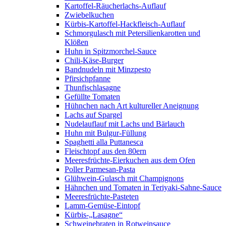
Kartoffel-Räucherlachs-Auflauf
Zwiebelkuchen
Kürbis-Kartoffel-Hackfleisch-Auflauf
Schmorgulasch mit Petersilienkarotten und
Klößen
Huhn in Spitzmorchel-Sauce
Chili-Käse-Burger
Bandnudeln mit Minzpesto
Pfirsichpfanne
Thunfischlasagne
Gefüllte Tomaten
Hühnchen nach Art kultureller Aneignung
Lachs auf Spargel
Nudelauflauf mit Lachs und Bärlauch
Huhn mit Bulgur-Füllung
Spaghetti alla Puttanesca
Fleischtopf aus den 80ern
Meeresfrüchte-Eierkuchen aus dem Ofen
Poller Parmesan-Pasta
Glühwein-Gulasch mit Champignons
Hähnchen und Tomaten in Teriyaki-Sahne-Sauce
Meeresfrüchte-Pasteten
Lamm-Gemüse-Eintopf
Kürbis-„Lasagne“
Schweinebraten in Rotweinsauce