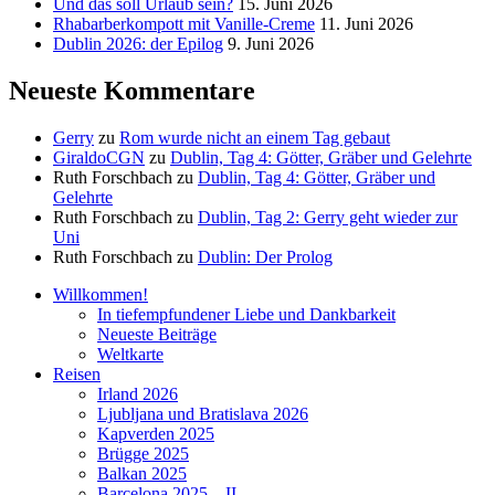
Und das soll Urlaub sein?
15. Juni 2026
Rhabarberkompott mit Vanille-Creme
11. Juni 2026
Dublin 2026: der Epilog
9. Juni 2026
Neueste Kommentare
Gerry
zu
Rom wurde nicht an einem Tag gebaut
GiraldoCGN
zu
Dublin, Tag 4: Götter, Gräber und Gelehrte
Ruth Forschbach
zu
Dublin, Tag 4: Götter, Gräber und
Gelehrte
Ruth Forschbach
zu
Dublin, Tag 2: Gerry geht wieder zur
Uni
Ruth Forschbach
zu
Dublin: Der Prolog
Willkommen!
In tiefempfundener Liebe und Dankbarkeit
Neueste Beiträge
Weltkarte
Reisen
Irland 2026
Ljubljana und Bratislava 2026
Kapverden 2025
Brügge 2025
Balkan 2025
Barcelona 2025 – II