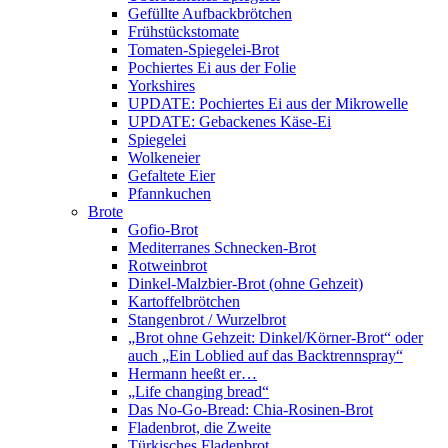
Gefüllte Aufbackbrötchen
Frühstückstomate
Tomaten-Spiegelei-Brot
Pochiertes Ei aus der Folie
Yorkshires
UPDATE: Pochiertes Ei aus der Mikrowelle
UPDATE: Gebackenes Käse-Ei
Spiegelei
Wolkeneier
Gefaltete Eier
Pfannkuchen
Brote
Gofio-Brot
Mediterranes Schnecken-Brot
Rotweinbrot
Dinkel-Malzbier-Brot (ohne Gehzeit)
Kartoffelbrötchen
Stangenbrot / Wurzelbrot
„Brot ohne Gehzeit: Dinkel/Körner-Brot“ oder
auch „Ein Loblied auf das Backtrennspray“
Hermann heeßt er…
„Life changing bread“
Das No-Go-Bread: Chia-Rosinen-Brot
Fladenbrot, die Zweite
Türkisches Fladenbrot