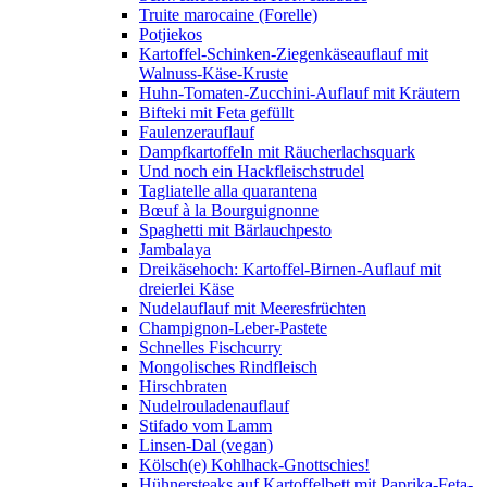
Truite marocaine (Forelle)
Potjiekos
Kartoffel-Schinken-Ziegenkäseauflauf mit
Walnuss-Käse-Kruste
Huhn-Tomaten-Zucchini-Auflauf mit Kräutern
Bifteki mit Feta gefüllt
Faulenzerauflauf
Dampfkartoffeln mit Räucherlachsquark
Und noch ein Hackfleischstrudel
Tagliatelle alla quarantena
Bœuf à la Bourguignonne
Spaghetti mit Bärlauchpesto
Jambalaya
Dreikäsehoch: Kartoffel-Birnen-Auflauf mit
dreierlei Käse
Nudelauflauf mit Meeresfrüchten
Champignon-Leber-Pastete
Schnelles Fischcurry
Mongolisches Rindfleisch
Hirschbraten
Nudelrouladenauflauf
Stifado vom Lamm
Linsen-Dal (vegan)
Kölsch(e) Kohlhack-Gnottschies!
Hühnersteaks auf Kartoffelbett mit Paprika-Feta-