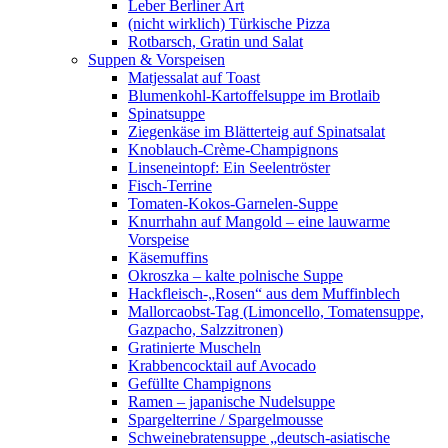
Leber Berliner Art
(nicht wirklich) Türkische Pizza
Rotbarsch, Gratin und Salat
Suppen & Vorspeisen
Matjessalat auf Toast
Blumenkohl-Kartoffelsuppe im Brotlaib
Spinatsuppe
Ziegenkäse im Blätterteig auf Spinatsalat
Knoblauch-Crème-Champignons
Linseneintopf: Ein Seelentröster
Fisch-Terrine
Tomaten-Kokos-Garnelen-Suppe
Knurrhahn auf Mangold – eine lauwarme
Vorspeise
Käsemuffins
Okroszka – kalte polnische Suppe
Hackfleisch-„Rosen“ aus dem Muffinblech
Mallorcaobst-Tag (Limoncello, Tomatensuppe,
Gazpacho, Salzzitronen)
Gratinierte Muscheln
Krabbencocktail auf Avocado
Gefüllte Champignons
Ramen – japanische Nudelsuppe
Spargelterrine / Spargelmousse
Schweinebratensuppe „deutsch-asiatische