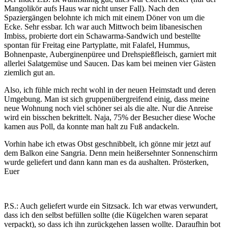
Mangolikör aufs Haus war nicht unser Fall). Nach den
Spaziergängen belohnte ich mich mit einem Döner von um die
Ecke. Sehr essbar. Ich war auch Mittwoch beim libanesischen
Imbiss, probierte dort ein Schawarma-Sandwich und bestellte
spontan für Freitag eine Partyplatte, mit Falafel, Hummus,
Bohnenpaste, Auberginenpüree und Drehspießfleisch, garniert mit
allerlei Salatgemüse und Saucen. Das kam bei meinen vier Gästen
ziemlich gut an.
Also, ich fühle mich recht wohl in der neuen Heimstadt und deren
Umgebung. Man ist sich gruppenübergreifend einig, dass meine
neue Wohnung noch viel schöner sei als die alte. Nur die Anreise
wird ein bisschen bekrittelt. Naja, 75% der Besucher diese Woche
kamen aus Poll, da konnte man halt zu Fuß andackeln.
Vorhin habe ich etwas Obst geschnibbelt, ich gönne mir jetzt auf
dem Balkon eine Sangria. Denn mein heißersehnter Sonnenschirm
wurde geliefert und dann kann man es da aushalten. Prösterken,
Euer
P.S.: Auch geliefert wurde ein Sitzsack. Ich war etwas verwundert,
dass ich den selbst befüllen sollte (die Kügelchen waren separat
verpackt), so dass ich ihn zurückgehen lassen wollte. Daraufhin bot