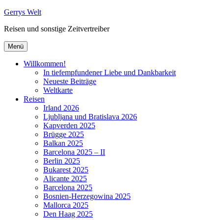
Zum
Gerrys Welt
Inhalt
Reisen und sonstige Zeitvertreiber
springen
Menü
Willkommen!
In tiefempfundener Liebe und Dankbarkeit
Neueste Beiträge
Weltkarte
Reisen
Irland 2026
Ljubljana und Bratislava 2026
Kapverden 2025
Brügge 2025
Balkan 2025
Barcelona 2025 – II
Berlin 2025
Bukarest 2025
Alicante 2025
Barcelona 2025
Bosnien-Herzegowina 2025
Mallorca 2025
Den Haag 2025