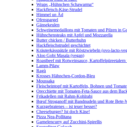
Wraps „Hühnchen Schawarma“
Hackfleisch-Käse-Strudel
Himmel un Äd
Ofenspargel
Gänsekeulen
Schweinemedaillons mit Tomaten und Pilzen in G
Hühnchensteaks mit Apfel und Mozzarella
Butter chicken / Butterhuhn
Hackfleischstrudel geschichtet
Kräuterkässpätzle mit Röstzwiebeln (ovo-lacto-veg
Aloo Gobi Masala (vegan)
Roastbeef mit Rotweinsauce, Kartoffelpüreetaler
Lamm-Pilaw
Ragù
Krosses Hähnchen-Cordon-Bleu
Moussaka
Fleischeintopf mit Kartoffeln, Bohnen und Tomat
Orecchiette mit Tomaten-Feta-Sauce aus dem Bac
Frikadellen mit Rahm-Kohlrabi
Bœuf Stroganoff mit Bandnudeln und Rote Bete-W
Kurzgebratenes – ist teuer besser?
Cheeseburger? Ist doch Käse!
Pizza Nea-Pollitana
Garnelencurry auf Zucchini-Spirellis
Szegediner Gulasch