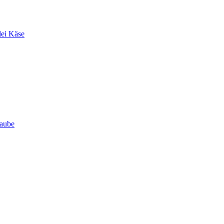
lei Käse
Haube