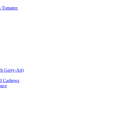
n Tomaten
ch Gerry-Art)
und Cashews
auce