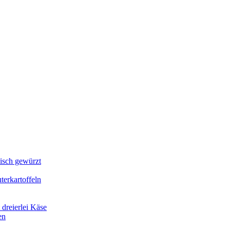
lisch gewürzt
erkartoffeln
dreierlei Käse
en