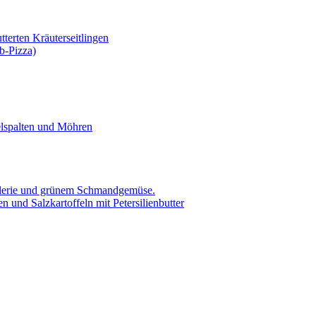
tterten Kräuterseitlingen
b-Pizza)
elspalten und Möhren
ellerie und grünem Schmandgemüse.
 und Salzkartoffeln mit Petersilienbutter