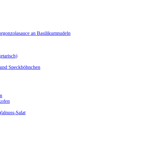
orgonzolasauce an Basilikumnudeln
etarisch)
n und Speckböhnchen
en
kofen
alnuss-Salat