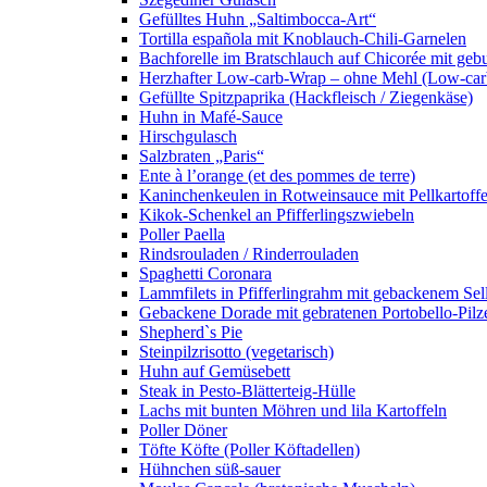
Gefülltes Huhn „Saltimbocca-Art“
Tortilla española mit Knoblauch-Chili-Garnelen
Bachforelle im Bratschlauch auf Chicorée mit gebu
Herzhafter Low-carb-Wrap – ohne Mehl (Low-car
Gefüllte Spitzpaprika (Hackfleisch / Ziegenkäse)
Huhn in Mafé-Sauce
Hirschgulasch
Salzbraten „Paris“
Ente à l’orange (et des pommes de terre)
Kaninchenkeulen in Rotweinsauce mit Pellkartoff
Kikok-Schenkel an Pfifferlingszwiebeln
Poller Paella
Rindsrouladen / Rinderrouladen
Spaghetti Coronara
Lammfilets in Pfifferlingrahm mit gebackenem S
Gebackene Dorade mit gebratenen Portobello-Pilzen
Shepherd`s Pie
Steinpilzrisotto (vegetarisch)
Huhn auf Gemüsebett
Steak in Pesto-Blätterteig-Hülle
Lachs mit bunten Möhren und lila Kartoffeln
Poller Döner
Töfte Köfte (Poller Köftadellen)
Hühnchen süß-sauer