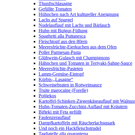
Thunfischlasagne
Gefüllte Tomaten
Hühnchen nach Art kultureller Aneignung
Lachs auf Spargel
Nudelauflauf mit Lachs und Bärlauch
Huhn mit Bulgur-Füllung
Spaghetti alla Puttanesca
Fleischtopf aus den 80ern
Meeresfrüchte-Eierkuchen aus dem Ofen
Poller Parmesan-Pasta
Glühwein-Gulasch mit Champignons
Hähnchen und Tomaten in Teriyaki-Sahne-Sauce
Meeresfrüchte-Pasteten
Lamm-Gemüse-Eintopf
Kürbis-„Lasagne“
Schweinebraten in Rotweinsauce
Truite marocaine (Forelle)
Potjiekos
Kartoffel-Schinken-Ziegenkäseauflauf mit Walnus
Huhn-Tomaten-Zucchini-Auflauf mit Kräutern
Bifteki mit Feta gefüllt
Faulenzerauflauf
Dampfkartoffeln mit Räucherlachsquark
Und noch ein Hackfleischstrudel
Tagliatelle alla quarantena