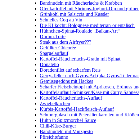
Bandnudeln mit Räucherlachs & Krabben
Ofenkartoffel mit Shrimps-Joghurt-Dip und grüne
Grünkohl mit Salsiccia und Kassler
Schnelles Coq au Vin
Die KI kocht: Bolognese mediterran-orientalisch
Hühnchen-Spinat-Roulade „Balkan-Art“
Dürüm-Torte
Steak aus dem Airfryer???
Gefüllter Chicorée
Spargelauflauf
Kartoffel-Räucherlachs-Gratin mit Spinat
Donatello
Doradenfilet auf scharfem Reis
Gerry-Teller nach Gyros-Art (aka Gyros-Teller na
Gemüsegedöns mit Hackes
Scharfer Fleischeintopf mit Aprikosen, Erdnuss 
Kartoffelauflauf Schinken/Käse mit Curry-Sahnes
Kartoffel-Räucherlachs-Auflauf
Zwiebelkuchen
Kürbis-Kartoffel-Hackfleisch-Auflauf
Schmorgulasch mit Petersilienkarotten und Klößen
Huhn in Spitzmorchel-Sauce
Chili-Käse-Burger
Bandnudeln mit Minzpesto
Pfirsichpfanne