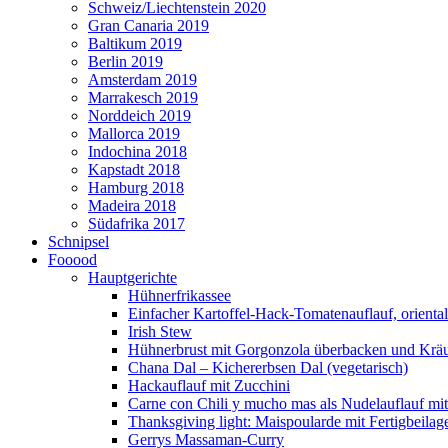
Schweiz/Liechtenstein 2020
Gran Canaria 2019
Baltikum 2019
Berlin 2019
Amsterdam 2019
Marrakesch 2019
Norddeich 2019
Mallorca 2019
Indochina 2018
Kapstadt 2018
Hamburg 2018
Madeira 2018
Südafrika 2017
Schnipsel
Fooood
Hauptgerichte
Hühnerfrikassee
Einfacher Kartoffel-Hack-Tomatenauflauf, orienta
Irish Stew
Hühnerbrust mit Gorgonzola überbacken und Kräut
Chana Dal – Kichererbsen Dal (vegetarisch)
Hackauflauf mit Zucchini
Carne con Chili y mucho mas als Nudelauflauf mit 
Thanksgiving light: Maispoularde mit Fertigbeilag
Gerrys Massaman-Curry