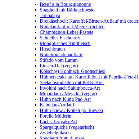
Bœuf à la Bourguignonne
Spaghetti mit Bärlauchpesto
Jambalaya
Dreikäsehoch: Kartoffel-Birnen-Auflauf mit dreier
Nudelauflauf mit Meeresfrüchten
Champignon-Leber-Pastete
Schnelles Fischcurry
Mongolisches Rindfleisch
Hirschbraten
Nudelrouladenauflauf
Stifado vom Lamm
Linsen-Dal (vegan)
Kölsch(e) Kohlhack-Gnottschies!
Hühnersteaks auf Kartoffelbett mit Paprika-Feta-
Seelachsrouladen mit KKK-Brei
Involtini nach Saltimbocca-Art
Mujaddara / Mejadra (vegan)
Huhn nach Kung Pao-Art
Kabeljau-Auflauf
Huhn Kiew / Kotleti po- kievski
Forelle Müllerin
Lachs Teriyaki-Art
Spargelquiche (vegetarisch)
Zwiebelgulasch
Spaghetti frutti di mare