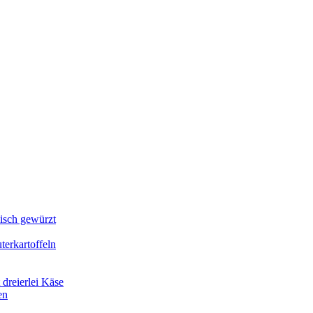
lisch gewürzt
erkartoffeln
dreierlei Käse
en