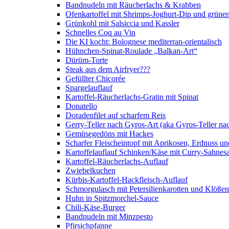
Bandnudeln mit Räucherlachs & Krabben
Ofenkartoffel mit Shrimps-Joghurt-Dip und grüne
Grünkohl mit Salsiccia und Kassler
Schnelles Coq au Vin
Die KI kocht: Bolognese mediterran-orientalisch
Hühnchen-Spinat-Roulade „Balkan-Art“
Dürüm-Torte
Steak aus dem Airfryer???
Gefüllter Chicorée
Spargelauflauf
Kartoffel-Räucherlachs-Gratin mit Spinat
Donatello
Doradenfilet auf scharfem Reis
Gerry-Teller nach Gyros-Art (aka Gyros-Teller na
Gemüsegedöns mit Hackes
Scharfer Fleischeintopf mit Aprikosen, Erdnuss 
Kartoffelauflauf Schinken/Käse mit Curry-Sahnes
Kartoffel-Räucherlachs-Auflauf
Zwiebelkuchen
Kürbis-Kartoffel-Hackfleisch-Auflauf
Schmorgulasch mit Petersilienkarotten und Klößen
Huhn in Spitzmorchel-Sauce
Chili-Käse-Burger
Bandnudeln mit Minzpesto
Pfirsichpfanne