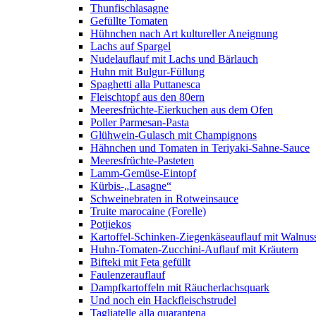
Thunfischlasagne
Gefüllte Tomaten
Hühnchen nach Art kultureller Aneignung
Lachs auf Spargel
Nudelauflauf mit Lachs und Bärlauch
Huhn mit Bulgur-Füllung
Spaghetti alla Puttanesca
Fleischtopf aus den 80ern
Meeresfrüchte-Eierkuchen aus dem Ofen
Poller Parmesan-Pasta
Glühwein-Gulasch mit Champignons
Hähnchen und Tomaten in Teriyaki-Sahne-Sauce
Meeresfrüchte-Pasteten
Lamm-Gemüse-Eintopf
Kürbis-„Lasagne“
Schweinebraten in Rotweinsauce
Truite marocaine (Forelle)
Potjiekos
Kartoffel-Schinken-Ziegenkäseauflauf mit Walnus
Huhn-Tomaten-Zucchini-Auflauf mit Kräutern
Bifteki mit Feta gefüllt
Faulenzerauflauf
Dampfkartoffeln mit Räucherlachsquark
Und noch ein Hackfleischstrudel
Tagliatelle alla quarantena