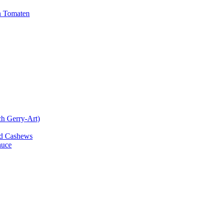
n Tomaten
ch Gerry-Art)
und Cashews
auce