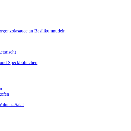
orgonzolasauce an Basilikumnudeln
etarisch)
n und Speckböhnchen
en
kofen
alnuss-Salat