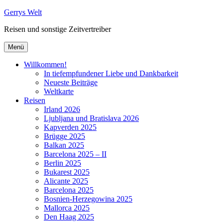
Zum
Gerrys Welt
Inhalt
Reisen und sonstige Zeitvertreiber
springen
Menü
Willkommen!
In tiefempfundener Liebe und Dankbarkeit
Neueste Beiträge
Weltkarte
Reisen
Irland 2026
Ljubljana und Bratislava 2026
Kapverden 2025
Brügge 2025
Balkan 2025
Barcelona 2025 – II
Berlin 2025
Bukarest 2025
Alicante 2025
Barcelona 2025
Bosnien-Herzegowina 2025
Mallorca 2025
Den Haag 2025