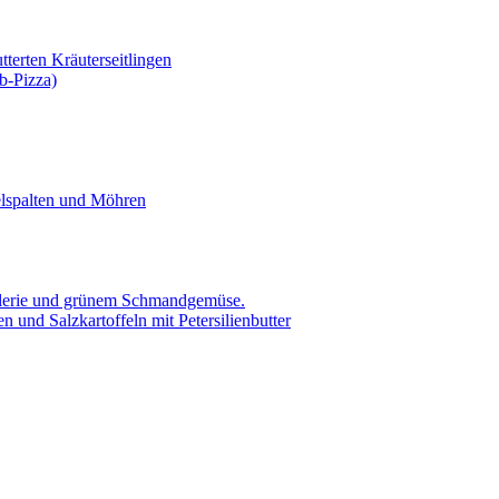
tterten Kräuterseitlingen
b-Pizza)
elspalten und Möhren
ellerie und grünem Schmandgemüse.
 und Salzkartoffeln mit Petersilienbutter