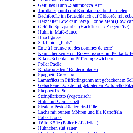
Gefülltes Huhn „Saltimbocca-Art“
Tortilla española mit Knoblauch-Chili-Garnelen
Bachforelle im Bratschlauch auf Chicorée mit gebu
Herzhafter Low-carb-Wrap – ohne Mehl (Low-car
Gefüllte Spitzpaprika (Hackfleisch / Ziegenkäse)
Huhn in Mafé-Sauce
Hirschgulasch
Salzbraten „Paris“
Ente à l’orange (et des pommes de terre)
Kaninchenkeulen in Rotweinsauce mit Pellkartoff
Kikok-Schenkel an Pfifferlingszwiebeln
Poller Paella
Rindsrouladen / Rinderrouladen
Spaghetti Coronara
Lammfilets in Pfifferlingrahm mit gebackenem S
Gebackene Dorade mit gebratenen Portobello-Pilzen
Shepherd`s Pie
Steinpilzrisotto (vegetarisch)
Huhn auf Gemüsebett
Steak in Pesto-Blätterteig-Hülle
Lachs mit bunten Möhren und lila Kartoffeln
Poller Döner
Töfte Köfte (Poller Köftadellen)
Hühnchen süß-sauer