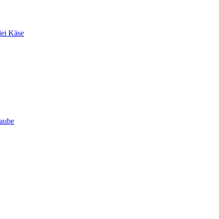
lei Käse
Haube