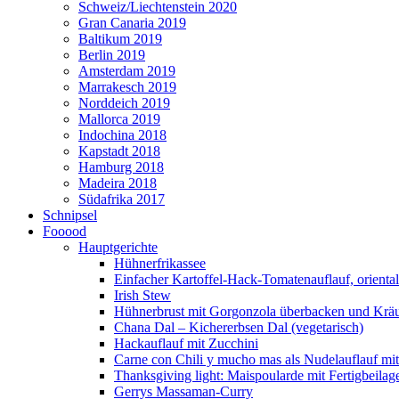
Schweiz/Liechtenstein 2020
Gran Canaria 2019
Baltikum 2019
Berlin 2019
Amsterdam 2019
Marrakesch 2019
Norddeich 2019
Mallorca 2019
Indochina 2018
Kapstadt 2018
Hamburg 2018
Madeira 2018
Südafrika 2017
Schnipsel
Fooood
Hauptgerichte
Hühnerfrikassee
Einfacher Kartoffel-Hack-Tomatenauflauf, orienta
Irish Stew
Hühnerbrust mit Gorgonzola überbacken und Kräut
Chana Dal – Kichererbsen Dal (vegetarisch)
Hackauflauf mit Zucchini
Carne con Chili y mucho mas als Nudelauflauf mit 
Thanksgiving light: Maispoularde mit Fertigbeilag
Gerrys Massaman-Curry