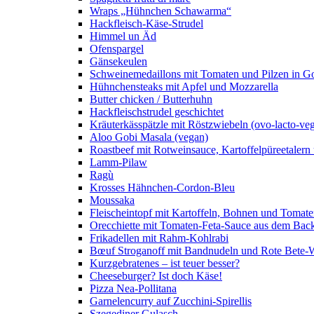
Wraps „Hühnchen Schawarma“
Hackfleisch-Käse-Strudel
Himmel un Äd
Ofenspargel
Gänsekeulen
Schweinemedaillons mit Tomaten und Pilzen in G
Hühnchensteaks mit Apfel und Mozzarella
Butter chicken / Butterhuhn
Hackfleischstrudel geschichtet
Kräuterkässpätzle mit Röstzwiebeln (ovo-lacto-veg
Aloo Gobi Masala (vegan)
Roastbeef mit Rotweinsauce, Kartoffelpüreetaler
Lamm-Pilaw
Ragù
Krosses Hähnchen-Cordon-Bleu
Moussaka
Fleischeintopf mit Kartoffeln, Bohnen und Tomat
Orecchiette mit Tomaten-Feta-Sauce aus dem Bac
Frikadellen mit Rahm-Kohlrabi
Bœuf Stroganoff mit Bandnudeln und Rote Bete-W
Kurzgebratenes – ist teuer besser?
Cheeseburger? Ist doch Käse!
Pizza Nea-Pollitana
Garnelencurry auf Zucchini-Spirellis
Szegediner Gulasch