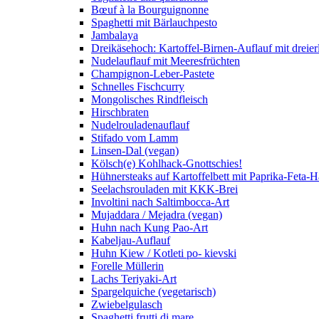
Bœuf à la Bourguignonne
Spaghetti mit Bärlauchpesto
Jambalaya
Dreikäsehoch: Kartoffel-Birnen-Auflauf mit dreier
Nudelauflauf mit Meeresfrüchten
Champignon-Leber-Pastete
Schnelles Fischcurry
Mongolisches Rindfleisch
Hirschbraten
Nudelrouladenauflauf
Stifado vom Lamm
Linsen-Dal (vegan)
Kölsch(e) Kohlhack-Gnottschies!
Hühnersteaks auf Kartoffelbett mit Paprika-Feta-
Seelachsrouladen mit KKK-Brei
Involtini nach Saltimbocca-Art
Mujaddara / Mejadra (vegan)
Huhn nach Kung Pao-Art
Kabeljau-Auflauf
Huhn Kiew / Kotleti po- kievski
Forelle Müllerin
Lachs Teriyaki-Art
Spargelquiche (vegetarisch)
Zwiebelgulasch
Spaghetti frutti di mare