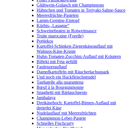
Glühwein-Gulasch mit Champignons
Hähnchen und Tomaten in Teriyaki-Sahne-Sauce
Meeresfrüchte-Pasteten
Lamm-Gemüse-Eintopf
Kürbis-„Lasagne“
Schweinebraten in Rotweinsauce
Truite marocaine (Forelle)
Potjiekos
Kartoffel-Schinken-Ziegenkäseauflauf mit
Walnuss-Käse-Kruste
Huhn-Tomaten-Zucchini-Auflauf mit Kräutern
Bifteki mit Feta gefüllt
Faulenzerauflauf
Dampfkartoffeln mit Räucherlachsquark
Und noch ein Hackfleischstrudel
Tagliatelle alla quarantena
Bœuf à la Bourguignonne
Spaghetti mit Bärlauchpesto
Jambalaya
Dreikäsehoch: Kartoffel-Birnen-Auflauf mit
dreierlei Käse
Nudelauflauf mit Meeresfrüchten
Champignon-Leber-Pastete
Schnelles Fischcurry