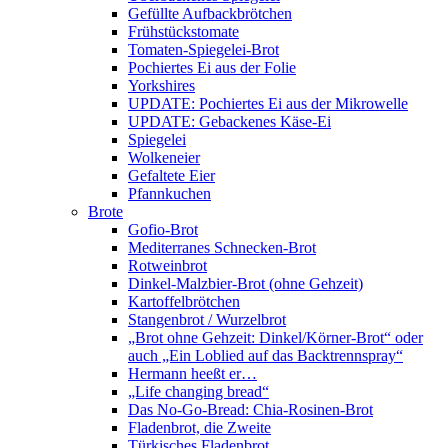
Gefüllte Aufbackbrötchen
Frühstückstomate
Tomaten-Spiegelei-Brot
Pochiertes Ei aus der Folie
Yorkshires
UPDATE: Pochiertes Ei aus der Mikrowelle
UPDATE: Gebackenes Käse-Ei
Spiegelei
Wolkeneier
Gefaltete Eier
Pfannkuchen
Brote
Gofio-Brot
Mediterranes Schnecken-Brot
Rotweinbrot
Dinkel-Malzbier-Brot (ohne Gehzeit)
Kartoffelbrötchen
Stangenbrot / Wurzelbrot
„Brot ohne Gehzeit: Dinkel/Körner-Brot“ oder
auch „Ein Loblied auf das Backtrennspray“
Hermann heeßt er…
„Life changing bread“
Das No-Go-Bread: Chia-Rosinen-Brot
Fladenbrot, die Zweite
Türkisches Fladenbrot