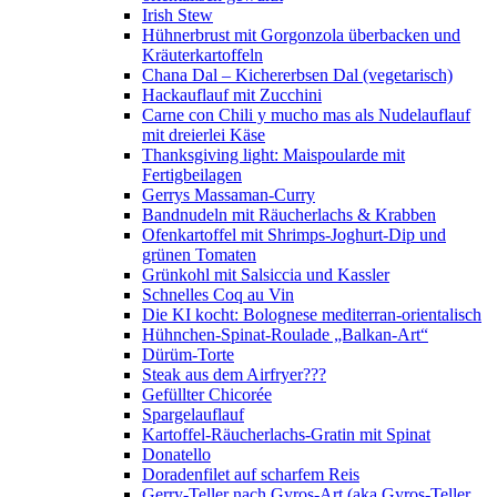
Irish Stew
Hühnerbrust mit Gorgonzola überbacken und
Kräuterkartoffeln
Chana Dal – Kichererbsen Dal (vegetarisch)
Hackauflauf mit Zucchini
Carne con Chili y mucho mas als Nudelauflauf
mit dreierlei Käse
Thanksgiving light: Maispoularde mit
Fertigbeilagen
Gerrys Massaman-Curry
Bandnudeln mit Räucherlachs & Krabben
Ofenkartoffel mit Shrimps-Joghurt-Dip und
grünen Tomaten
Grünkohl mit Salsiccia und Kassler
Schnelles Coq au Vin
Die KI kocht: Bolognese mediterran-orientalisch
Hühnchen-Spinat-Roulade „Balkan-Art“
Dürüm-Torte
Steak aus dem Airfryer???
Gefüllter Chicorée
Spargelauflauf
Kartoffel-Räucherlachs-Gratin mit Spinat
Donatello
Doradenfilet auf scharfem Reis
Gerry-Teller nach Gyros-Art (aka Gyros-Teller