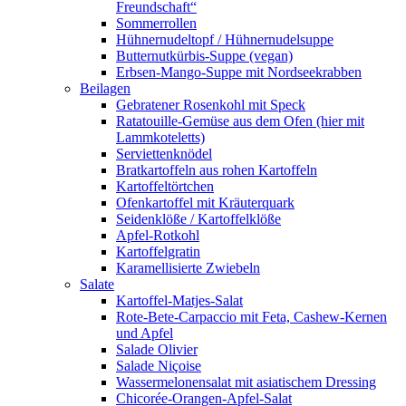
Freundschaft“
Sommerrollen
Hühnernudeltopf / Hühnernudelsuppe
Butternutkürbis-Suppe (vegan)
Erbsen-Mango-Suppe mit Nordseekrabben
Beilagen
Gebratener Rosenkohl mit Speck
Ratatouille-Gemüse aus dem Ofen (hier mit
Lammkoteletts)
Serviettenknödel
Bratkartoffeln aus rohen Kartoffeln
Kartoffeltörtchen
Ofenkartoffel mit Kräuterquark
Seidenklöße / Kartoffelklöße
Apfel-Rotkohl
Kartoffelgratin
Karamellisierte Zwiebeln
Salate
Kartoffel-Matjes-Salat
Rote-Bete-Carpaccio mit Feta, Cashew-Kernen
und Apfel
Salade Olivier
Salade Niçoise
Wassermelonensalat mit asiatischem Dressing
Chicorée-Orangen-Apfel-Salat