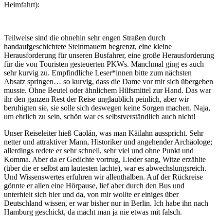
Heimfahrt):
Teilweise sind die ohnehin sehr engen Straßen durch
handaufgeschichtete Steinmauern begrenzt, eine kleine
Herausforderung für unseren Busfahrer, eine große Herausforderung
für die von Touristen gesteuerten PKWs. Manchmal ging es auch
sehr kurvig zu. Empfindliche Leser*innen bitte zum nächsten
Absatz springen… so kurvig, dass die Dame vor mir sich übergeben
musste. Ohne Beutel oder ähnlichem Hilfsmittel zur Hand. Das war
ihr den ganzen Rest der Reise unglaublich peinlich, aber wir
beruhigten sie, sie solle sich deswegen keine Sorgen machen. Naja,
um ehrlich zu sein, schön war es selbstverständlich auch nicht!
Unser Reiseleiter hieß Caolán, was man Käilahn ausspricht. Sehr
netter und attraktiver Mann, Historiker und angehender Archäologe;
allerdings redete er sehr schnell, sehr viel und ohne Punkt und
Komma. Aber da er Gedichte vortrug, Lieder sang, Witze erzählte
(über die er selbst am lautesten lachte), war es abwechslungsreich.
Und Wissenswertes erfuhren wir allenthalben. Auf der Rückreise
gönnte er allen eine Hörpause, lief aber durch den Bus und
unterhielt sich hier und da, von mir wollte er einiges über
Deutschland wissen, er war bisher nur in Berlin. Ich habe ihn nach
Hamburg geschickt, da macht man ja nie etwas mit falsch.