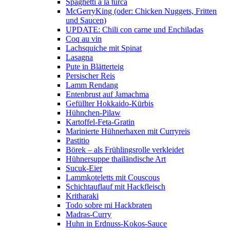
Spaghetti a la turca
McGerryKing (oder: Chicken Nuggets, Fritten
und Saucen)
UPDATE: Chili con carne und Enchiladas
Coq au vin
Lachsquiche mit Spinat
Lasagna
Pute in Blätterteig
Persischer Reis
Lamm Rendang
Entenbrust auf Jamachma
Gefüllter Hokkaido-Kürbis
Hühnchen-Pilaw
Kartoffel-Feta-Gratin
Marinierte Hühnerhaxen mit Curryreis
Pastitio
Börek – als Frühlingsrolle verkleidet
Hühnersuppe thailändische Art
Sucuk-Eier
Lammkoteletts mit Couscous
Schichtauflauf mit Hackfleisch
Kritharaki
Todo sobre mi Hackbraten
Madras-Curry
Huhn in Erdnuss-Kokos-Sauce