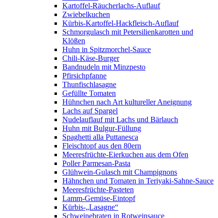
Kartoffel-Räucherlachs-Auflauf
Zwiebelkuchen
Kürbis-Kartoffel-Hackfleisch-Auflauf
Schmorgulasch mit Petersilienkarotten und
Klößen
Huhn in Spitzmorchel-Sauce
Chili-Käse-Burger
Bandnudeln mit Minzpesto
Pfirsichpfanne
Thunfischlasagne
Gefüllte Tomaten
Hühnchen nach Art kultureller Aneignung
Lachs auf Spargel
Nudelauflauf mit Lachs und Bärlauch
Huhn mit Bulgur-Füllung
Spaghetti alla Puttanesca
Fleischtopf aus den 80ern
Meeresfrüchte-Eierkuchen aus dem Ofen
Poller Parmesan-Pasta
Glühwein-Gulasch mit Champignons
Hähnchen und Tomaten in Teriyaki-Sahne-Sauce
Meeresfrüchte-Pasteten
Lamm-Gemüse-Eintopf
Kürbis-„Lasagne“
Schweinebraten in Rotweinsauce