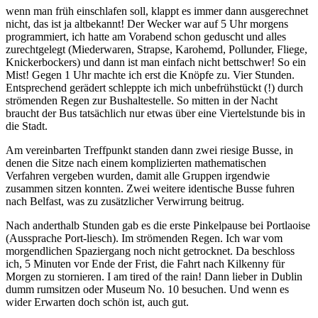
wenn man früh einschlafen soll, klappt es immer dann ausgerechnet
nicht, das ist ja altbekannt! Der Wecker war auf 5 Uhr morgens
programmiert, ich hatte am Vorabend schon geduscht und alles
zurechtgelegt (Miederwaren, Strapse, Karohemd, Pollunder, Fliege,
Knickerbockers) und dann ist man einfach nicht bettschwer! So ein
Mist! Gegen 1 Uhr machte ich erst die Knöpfe zu. Vier Stunden.
Entsprechend gerädert schleppte ich mich unbefrühstückt (!) durch
strömenden Regen zur Bushaltestelle. So mitten in der Nacht
braucht der Bus tatsächlich nur etwas über eine Viertelstunde bis in
die Stadt.
Am vereinbarten Treffpunkt standen dann zwei riesige Busse, in
denen die Sitze nach einem komplizierten mathematischen
Verfahren vergeben wurden, damit alle Gruppen irgendwie
zusammen sitzen konnten. Zwei weitere identische Busse fuhren
nach Belfast, was zu zusätzlicher Verwirrung beitrug.
Nach anderthalb Stunden gab es die erste Pinkelpause bei Portlaoise
(Aussprache Port-liesch). Im strömenden Regen. Ich war vom
morgendlichen Spaziergang noch nicht getrocknet. Da beschloss
ich, 5 Minuten vor Ende der Frist, die Fahrt nach Kilkenny für
Morgen zu stornieren. I am tired of the rain! Dann lieber in Dublin
dumm rumsitzen oder Museum No. 10 besuchen. Und wenn es
wider Erwarten doch schön ist, auch gut.