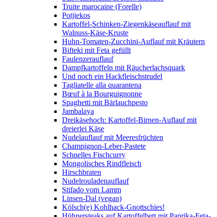
Truite marocaine (Forelle)
Potjiekos
Kartoffel-Schinken-Ziegenkäseauflauf mit
Walnuss-Käse-Kruste
Huhn-Tomaten-Zucchini-Auflauf mit Kräutern
Bifteki mit Feta gefüllt
Faulenzerauflauf
Dampfkartoffeln mit Räucherlachsquark
Und noch ein Hackfleischstrudel
Tagliatelle alla quarantena
Bœuf à la Bourguignonne
Spaghetti mit Bärlauchpesto
Jambalaya
Dreikäsehoch: Kartoffel-Birnen-Auflauf mit
dreierlei Käse
Nudelauflauf mit Meeresfrüchten
Champignon-Leber-Pastete
Schnelles Fischcurry
Mongolisches Rindfleisch
Hirschbraten
Nudelrouladenauflauf
Stifado vom Lamm
Linsen-Dal (vegan)
Kölsch(e) Kohlhack-Gnottschies!
Hühnersteaks auf Kartoffelbett mit Paprika-Feta-