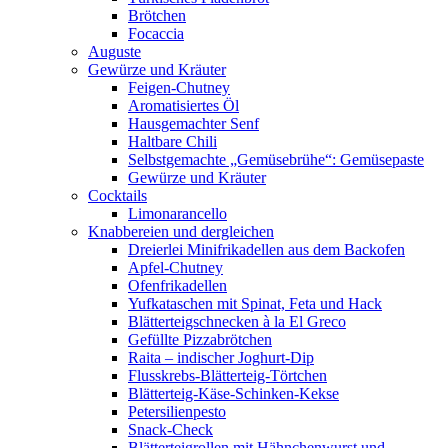
Brötchen
Focaccia
Auguste
Gewürze und Kräuter
Feigen-Chutney
Aromatisiertes Öl
Hausgemachter Senf
Haltbare Chili
Selbstgemachte „Gemüsebrühe“: Gemüsepaste
Gewürze und Kräuter
Cocktails
Limonarancello
Knabbereien und dergleichen
Dreierlei Minifrikadellen aus dem Backofen
Apfel-Chutney
Ofenfrikadellen
Yufkataschen mit Spinat, Feta und Hack
Blätterteigschnecken à la El Greco
Gefüllte Pizzabrötchen
Raita – indischer Joghurt-Dip
Flusskrebs-Blätterteig-Törtchen
Blätterteig-Käse-Schinken-Kekse
Petersilienpesto
Snack-Check
Blätterteigrollen mit Hähnchenwurst und