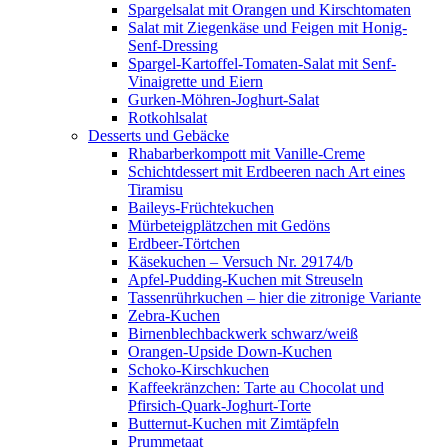
Spargelsalat mit Orangen und Kirschtomaten
Salat mit Ziegenkäse und Feigen mit Honig-
Senf-Dressing
Spargel-Kartoffel-Tomaten-Salat mit Senf-
Vinaigrette und Eiern
Gurken-Möhren-Joghurt-Salat
Rotkohlsalat
Desserts und Gebäcke
Rhabarberkompott mit Vanille-Creme
Schichtdessert mit Erdbeeren nach Art eines
Tiramisu
Baileys-Früchtekuchen
Mürbeteigplätzchen mit Gedöns
Erdbeer-Törtchen
Käsekuchen – Versuch Nr. 29174/b
Apfel-Pudding-Kuchen mit Streuseln
Tassenrührkuchen – hier die zitronige Variante
Zebra-Kuchen
Birnenblechbackwerk schwarz/weiß
Orangen-Upside Down-Kuchen
Schoko-Kirschkuchen
Kaffeekränzchen: Tarte au Chocolat und
Pfirsich-Quark-Joghurt-Torte
Butternut-Kuchen mit Zimtäpfeln
Prummetaat