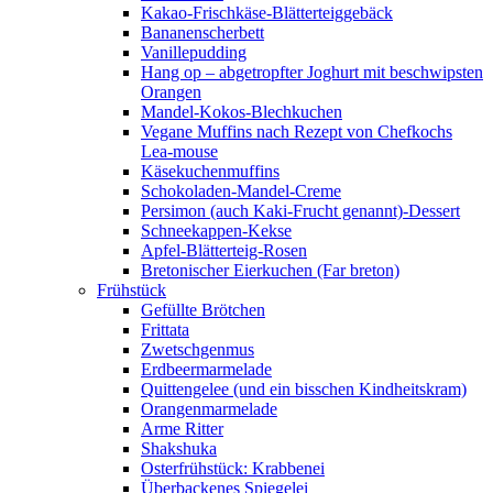
Kakao-Frischkäse-Blätterteiggebäck
Bananenscherbett
Vanillepudding
Hang op – abgetropfter Joghurt mit beschwipsten
Orangen
Mandel-Kokos-Blechkuchen
Vegane Muffins nach Rezept von Chefkochs
Lea-mouse
Käsekuchenmuffins
Schokoladen-Mandel-Creme
Persimon (auch Kaki-Frucht genannt)-Dessert
Schneekappen-Kekse
Apfel-Blätterteig-Rosen
Bretonischer Eierkuchen (Far breton)
Frühstück
Gefüllte Brötchen
Frittata
Zwetschgenmus
Erdbeermarmelade
Quittengelee (und ein bisschen Kindheitskram)
Orangenmarmelade
Arme Ritter
Shakshuka
Osterfrühstück: Krabbenei
Überbackenes Spiegelei