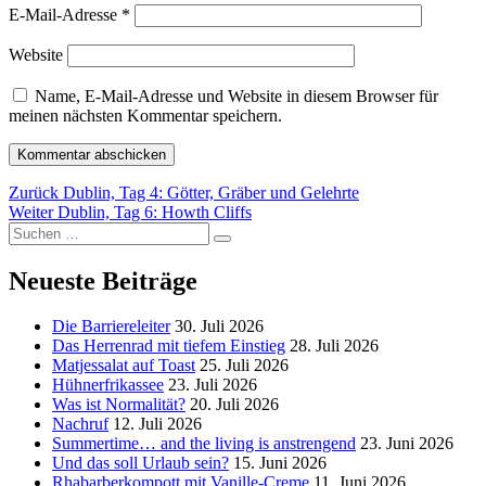
E-Mail-Adresse
*
Website
Name, E-Mail-Adresse und Website in diesem Browser für
meinen nächsten Kommentar speichern.
Beitragsnavigation
Vorheriger
Zurück
Dublin, Tag 4: Götter, Gräber und Gelehrte
Nächster
Beitrag:
Weiter
Dublin, Tag 6: Howth Cliffs
Suchen
Beitrag:
Suchen
nach:
Neueste Beiträge
Die Barriereleiter
30. Juli 2026
Das Herrenrad mit tiefem Einstieg
28. Juli 2026
Matjessalat auf Toast
25. Juli 2026
Hühnerfrikassee
23. Juli 2026
Was ist Normalität?
20. Juli 2026
Nachruf
12. Juli 2026
Summertime… and the living is anstrengend
23. Juni 2026
Und das soll Urlaub sein?
15. Juni 2026
Rhabarberkompott mit Vanille-Creme
11. Juni 2026