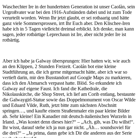
Waschechter Ire in der hundertsten Generation ist unser Caolàn, sein
Urgroßvater war bei den 1916-Aufständen dabei und ist zum Tode
verurteilt worden. Wenn Ihr jetzt glaubt, er sei rothaarig und hätte
ganz viele Sommersprossen, irrt Ihr Euch aber. Den Klischee-Iren
habe ich in 5 Tagen vielleicht dreimal erblickt. Ich denke, man kann
sagen, jeder rotbärtige Leprechaun ist Ire, aber nicht jeder Ire ist
rotbärtig.
Aber ich habe ja Galway übersprungen: Hier hatten wir, wie auch
an den Klippen, 2 Stunden Freizeit. Caolán bot eine kleine
Stadtführung an, die ich gerne mitgemacht hätte, aber ich war so
vertieft darin, mir den Busstandort auf Google Maps zu markieren,
dass ich den Abmarsch verpasst hatte. Blöd. So erkundete ich
Galway auf eigene Faust. Ich fand die Kathedrale, die
Nikolauskirche, die Shop Street, ich lief am Corib entlang, bestaunte
die Galwaygirl-Statue sowie das Doppelmonument von Oscar Wilde
und Eduard Vilde, Ruth, jetzt bitte zum nächsten Abschnitt
springen…, und kaufte einem Straßenmaler ein paar kleine Bilder
ab. Sehr kleine! Ein Kanadier mit deutsch-italienischen Wurzeln in
Irland. „Was kostet denn dieses hier?“ – „Ach, gib, was Du willst!“.
Ihr wisst, darauf stehe ich ja nun gar nicht. „Äh… soundsoviel für
die drei?“ – „Ja prima, dann gebe ich Dir die anderen aus der Serie