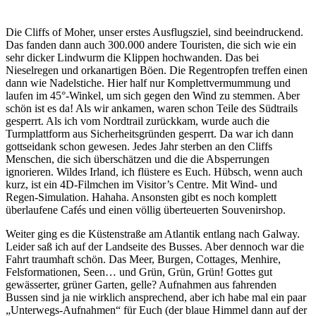
Die Cliffs of Moher, unser erstes Ausflugsziel, sind beeindruckend.
Das fanden dann auch 300.000 andere Touristen, die sich wie ein
sehr dicker Lindwurm die Klippen hochwanden. Das bei
Nieselregen und orkanartigen Böen. Die Regentropfen treffen einen
dann wie Nadelstiche. Hier half nur Komplettvermummung und
laufen im 45°-Winkel, um sich gegen den Wind zu stemmen. Aber
schön ist es da! Als wir ankamen, waren schon Teile des Südtrails
gesperrt. Als ich vom Nordtrail zurückkam, wurde auch die
Turmplattform aus Sicherheitsgründen gesperrt. Da war ich dann
gottseidank schon gewesen. Jedes Jahr sterben an den Cliffs
Menschen, die sich überschätzen und die die Absperrungen
ignorieren. Wildes Irland, ich flüstere es Euch. Hübsch, wenn auch
kurz, ist ein 4D-Filmchen im Visitor’s Centre. Mit Wind- und
Regen-Simulation. Hahaha. Ansonsten gibt es noch komplett
überlaufene Cafés und einen völlig überteuerten Souvenirshop.
Weiter ging es die Küstenstraße am Atlantik entlang nach Galway.
Leider saß ich auf der Landseite des Busses. Aber dennoch war die
Fahrt traumhaft schön. Das Meer, Burgen, Cottages, Menhire,
Felsformationen, Seen… und Grün, Grün, Grün! Gottes gut
gewässerter, grüner Garten, gelle? Aufnahmen aus fahrenden
Bussen sind ja nie wirklich ansprechend, aber ich habe mal ein paar
„Unterwegs-Aufnahmen“ für Euch (der blaue Himmel dann auf der