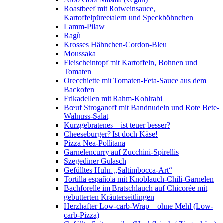
Roastbeef mit Rotweinsauce,
Kartoffelpüreetalern und Speckböhnchen
Lamm-Pilaw
Ragù
Krosses Hähnchen-Cordon-Bleu
Moussaka
Fleischeintopf mit Kartoffeln, Bohnen und
Tomaten
Orecchiette mit Tomaten-Feta-Sauce aus dem
Backofen
Frikadellen mit Rahm-Kohlrabi
Bœuf Stroganoff mit Bandnudeln und Rote Bete-
Walnuss-Salat
Kurzgebratenes – ist teuer besser?
Cheeseburger? Ist doch Käse!
Pizza Nea-Pollitana
Garnelencurry auf Zucchini-Spirellis
Szegediner Gulasch
Gefülltes Huhn „Saltimbocca-Art“
Tortilla española mit Knoblauch-Chili-Garnelen
Bachforelle im Bratschlauch auf Chicorée mit
gebutterten Kräuterseitlingen
Herzhafter Low-carb-Wrap – ohne Mehl (Low-
carb-Pizza)