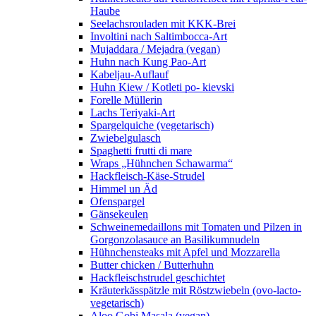
Haube
Seelachsrouladen mit KKK-Brei
Involtini nach Saltimbocca-Art
Mujaddara / Mejadra (vegan)
Huhn nach Kung Pao-Art
Kabeljau-Auflauf
Huhn Kiew / Kotleti po- kievski
Forelle Müllerin
Lachs Teriyaki-Art
Spargelquiche (vegetarisch)
Zwiebelgulasch
Spaghetti frutti di mare
Wraps „Hühnchen Schawarma“
Hackfleisch-Käse-Strudel
Himmel un Äd
Ofenspargel
Gänsekeulen
Schweinemedaillons mit Tomaten und Pilzen in
Gorgonzolasauce an Basilikumnudeln
Hühnchensteaks mit Apfel und Mozzarella
Butter chicken / Butterhuhn
Hackfleischstrudel geschichtet
Kräuterkässpätzle mit Röstzwiebeln (ovo-lacto-
vegetarisch)
Aloo Gobi Masala (vegan)