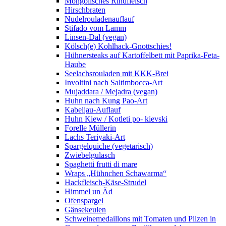
Mongolisches Rindfleisch
Hirschbraten
Nudelrouladenauflauf
Stifado vom Lamm
Linsen-Dal (vegan)
Kölsch(e) Kohlhack-Gnottschies!
Hühnersteaks auf Kartoffelbett mit Paprika-Feta-
Haube
Seelachsrouladen mit KKK-Brei
Involtini nach Saltimbocca-Art
Mujaddara / Mejadra (vegan)
Huhn nach Kung Pao-Art
Kabeljau-Auflauf
Huhn Kiew / Kotleti po- kievski
Forelle Müllerin
Lachs Teriyaki-Art
Spargelquiche (vegetarisch)
Zwiebelgulasch
Spaghetti frutti di mare
Wraps „Hühnchen Schawarma“
Hackfleisch-Käse-Strudel
Himmel un Äd
Ofenspargel
Gänsekeulen
Schweinemedaillons mit Tomaten und Pilzen in