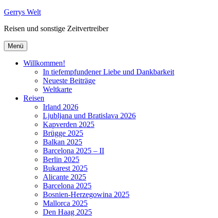
Zum
Gerrys Welt
Inhalt
Reisen und sonstige Zeitvertreiber
springen
Menü
Willkommen!
In tiefempfundener Liebe und Dankbarkeit
Neueste Beiträge
Weltkarte
Reisen
Irland 2026
Ljubljana und Bratislava 2026
Kapverden 2025
Brügge 2025
Balkan 2025
Barcelona 2025 – II
Berlin 2025
Bukarest 2025
Alicante 2025
Barcelona 2025
Bosnien-Herzegowina 2025
Mallorca 2025
Den Haag 2025