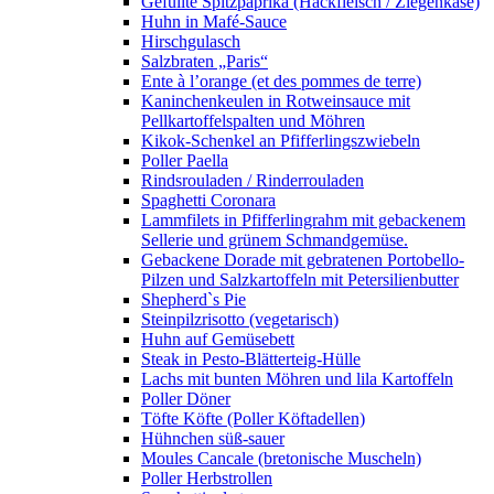
Gefüllte Spitzpaprika (Hackfleisch / Ziegenkäse)
Huhn in Mafé-Sauce
Hirschgulasch
Salzbraten „Paris“
Ente à l’orange (et des pommes de terre)
Kaninchenkeulen in Rotweinsauce mit
Pellkartoffelspalten und Möhren
Kikok-Schenkel an Pfifferlingszwiebeln
Poller Paella
Rindsrouladen / Rinderrouladen
Spaghetti Coronara
Lammfilets in Pfifferlingrahm mit gebackenem
Sellerie und grünem Schmandgemüse.
Gebackene Dorade mit gebratenen Portobello-
Pilzen und Salzkartoffeln mit Petersilienbutter
Shepherd`s Pie
Steinpilzrisotto (vegetarisch)
Huhn auf Gemüsebett
Steak in Pesto-Blätterteig-Hülle
Lachs mit bunten Möhren und lila Kartoffeln
Poller Döner
Töfte Köfte (Poller Köftadellen)
Hühnchen süß-sauer
Moules Cancale (bretonische Muscheln)
Poller Herbstrollen