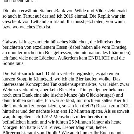
noch obendrauf.“.
Die oben erwähnte Statuen-Bank von Wilde und Vilde steht exakt
so auch in Tartu; auf der saß ich 2019 einmal. Die Replik war ein
Geschenk von Lettland an Irland. Ihr müsst jetzt raten, von wann
bzw. wo welches Foto ist.
Galway ist insgesamt ein hübsches Städtchen, die Mitreisenden
berichteten von exzellentem Essen (dabei haben alle vom Einstieg
an ununterbrochen im Bus gefressen, ein internationales Phänomen),
ich fand viele nette Lädchen. Außerdem kam ENDLICH mal die
Sonne raus.
Die Fahrt zurück nach Dublin verlief ereignislos, es gab einen
kurzen Stopp in Kinnegad, wo ich ein Bier kaufen wollte. Das
interessante Konzept des Tankstellensupermarktes war leider, zwar
Wein zu verkaufen, aber kein Bier. Hm. Trinkgeldgeber bekamen
noch zum Dank eine alte irische Münze (als Glücksbringer) und
dann trollten sich alle. Ich war so blöd, mir noch ein kaltes Bier für
die Unterkunft zu organisieren, so sah ich drei (!) Bussen zum DCU
hinterher und der nächste kam erst 12 Minuten später. Als es soweit
war, drängelten sich 1.592 Menschen zu den bereits dort
befindlichen hinein und wir fuhren 25 Minuten länger als heute
Morgen. Ich hatte KVB-Vives. Lieber Magistrat, liebes
Bürgermeisteramt von Dublin! Wie auch immer Ihr Euch nennt: