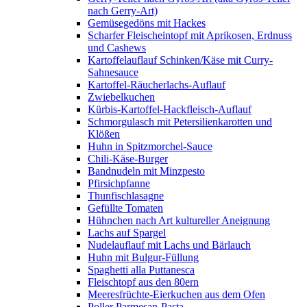
nach Gerry-Art)
Gemüsegedöns mit Hackes
Scharfer Fleischeintopf mit Aprikosen, Erdnuss
und Cashews
Kartoffelauflauf Schinken/Käse mit Curry-
Sahnesauce
Kartoffel-Räucherlachs-Auflauf
Zwiebelkuchen
Kürbis-Kartoffel-Hackfleisch-Auflauf
Schmorgulasch mit Petersilienkarotten und
Klößen
Huhn in Spitzmorchel-Sauce
Chili-Käse-Burger
Bandnudeln mit Minzpesto
Pfirsichpfanne
Thunfischlasagne
Gefüllte Tomaten
Hühnchen nach Art kultureller Aneignung
Lachs auf Spargel
Nudelauflauf mit Lachs und Bärlauch
Huhn mit Bulgur-Füllung
Spaghetti alla Puttanesca
Fleischtopf aus den 80ern
Meeresfrüchte-Eierkuchen aus dem Ofen
Poller Parmesan-Pasta