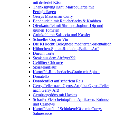
mit dreierlei Käse
Thanksgiving light: Maispoularde mit
Fertigbeilagen
Gerrys Massaman-Curry
Bandnudeln mit Räucherlachs & Krabben
Ofenkartoffel mit Shrimps-Joghurt-Dip und
grünen Tomaten
Grünkohl mit Salsiccia und Kassler
Schnelles Coq au Vin
Die KI kocht: Bolognese mediterran-orientalisch
Hühnchen-Spinat-Roulade „Balkan-Art“
Dürüm-Torte
Steak aus dem Airfryer???
Gefüllter Chicorée
Spargelauflauf
Kartoffel-Räucherlachs-Gratin mit Spinat
Donatello
Doradenfilet auf scharfem Reis
Gerry-Teller nach Gyros-Art (aka Gyros-Teller
nach Gerry-Art)
Gemüsegedöns mit Hackes
Scharfer Fleischeintopf mit Aprikosen, Erdnuss
und Cashews
Kartoffelauflauf Schinken/Käse mit Curry-
Sahnesauce