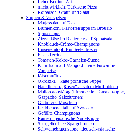
Leber Berliner Art
(nicht wirklich) Türkische Pizza
Rotbarsch, Gratin und Salat
Suppen & Vorspeisen
Matjessalat auf Toast
Blumenkohl-Kartoffelsuppe im Brotlaib
Spinatsuppe
Ziegenkäse im Blätterteig auf Spinatsalat
Knoblauch-Crème-Champignons
Linseneintopf: Ein Seelentröster
Fisch-Terrine
Tomaten-Kokos-Garnelen-Suppe
Knurrhahn auf Mangold – eine lauwarme
Vorspeise
Käsemuffins
Okroszka – kalte polnische Suppe
Hackfleisch-„Rosen“ aus dem Muffinblech
Mallorcaobst-Tag (Limoncello, Tomatensuppe,
Gazpacho, Salzzitronen)
Gratinierte Muscheln
Krabbencocktail auf Avocado
Gefüllte Champignons
Ramen – japanische Nudelsuppe
Spargelterrine / Spargelmousse
Schweinebratensuppe „deutsch-asiatische