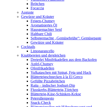
Brötchen
Focaccia
Auguste
Gewürze und Kräuter
Feigen-Chutney
Aromatisiertes Öl
Hausgemachter Senf
Haltbare Chili
Selbstgemachte „Gemüsebrühe“: Gemüsepaste
Gewürze und Kräuter
Cocktails
Limonarancello
Knabbereien und dergleichen
Dreierlei Minifrikadellen aus dem Backofen
Apfel-Chutney
Ofenfrikadellen
Yufkataschen mit Spinat, Feta und Hack
Blätterteigschnecken à la El Greco
Gefüllte Pizzabrötchen
Raita – indischer Joghurt-Dip
Flusskrebs-Blätterteig-Törtchen
Blätterteig-Käse-Schinken-Kekse
Petersilienpesto
Snack-Check
Blätterteigrollen mit Hähnchenwurst und