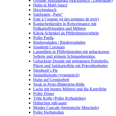
Gefüllte Spitzpaprika (Hackfleisch / Ziegenkäse)
Huhn in Mafé-Sauce
Hirschgulasch
Salzbraten „Paris“
Ente à l’orange (et des pommes de terre)
Kaninchenkeulen in Rotweinsauce mit
Pellkartoffelspalten und Möhren
Kikok-Schenkel an Pfifferlingszwiebeln
Poller Paella
Rindsrouladen / Rinderrouladen
Spaghetti Coronara
Lammfilets in Pfifferlingrahm mit gebackenem
Sellerie und grünem Schmandgemüse.
Gebackene Dorade mit gebratenen Portobello-
Pilzen und Salzkartoffeln mit Petersilienbutter
Shepherd`s Pie
Steinpilzrisotto (vegetarisch)
Huhn auf Gemüsebett
Steak in Pesto-Blätterteig-Hülle
Lachs mit bunten Möhren und lila Kartoffeln
Poller Döner
Töfte Köfte (Poller Köftadellen)
Hühnchen süß-sauer
Moules Cancale (bretonische Muscheln)
Poller Herbstrollen