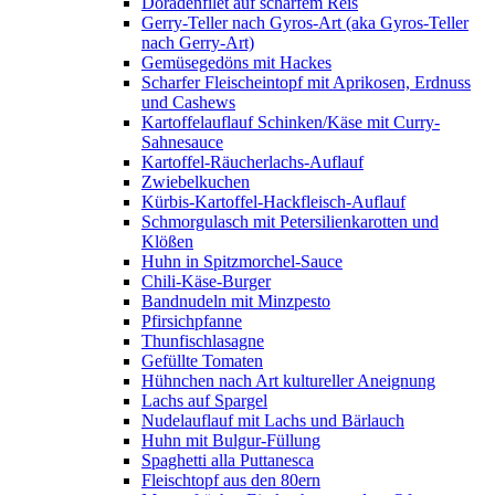
Doradenfilet auf scharfem Reis
Gerry-Teller nach Gyros-Art (aka Gyros-Teller
nach Gerry-Art)
Gemüsegedöns mit Hackes
Scharfer Fleischeintopf mit Aprikosen, Erdnuss
und Cashews
Kartoffelauflauf Schinken/Käse mit Curry-
Sahnesauce
Kartoffel-Räucherlachs-Auflauf
Zwiebelkuchen
Kürbis-Kartoffel-Hackfleisch-Auflauf
Schmorgulasch mit Petersilienkarotten und
Klößen
Huhn in Spitzmorchel-Sauce
Chili-Käse-Burger
Bandnudeln mit Minzpesto
Pfirsichpfanne
Thunfischlasagne
Gefüllte Tomaten
Hühnchen nach Art kultureller Aneignung
Lachs auf Spargel
Nudelauflauf mit Lachs und Bärlauch
Huhn mit Bulgur-Füllung
Spaghetti alla Puttanesca
Fleischtopf aus den 80ern