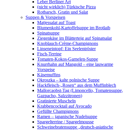
Leber Berliner Art
(nicht wirklich) Türkische Pizza
Rotbarsch, Gratin und Salat
Suppen & Vorspeisen
Matjessalat auf Toast
Blumenkohl-Kartoffelsuppe im Brotlaib
Spinatsuppe
Ziegenkäse im Blätterteig auf Spinatsalat
Knoblauch-Crème-Champignons
Linseneintopf: Ein Seelentröster
Fisch-Terrine
Tomaten-Kokos-Garnelen-Suppe
Knurrhahn auf Mangold – eine lauwarme
Vorspeise
Käsemuffins
Okroszka – kalte polnische Suppe
Hackfleisch-„Rosen“ aus dem Muffinblech
Mallorcaobst-Tag (Limoncello, Tomatensuppe,
Gazpacho, Salzzitronen)
Gratinierte Muscheln
Krabbencocktail auf Avocado
Gefüllte Champignons
Ramen – japanische Nudelsuppe
Spargelterrine / Spargelmousse
Schweinebratensuppe „deutsch-asiatische