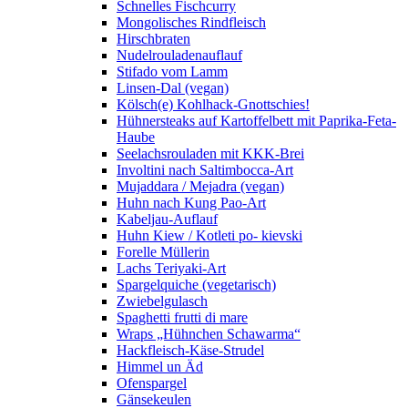
Schnelles Fischcurry
Mongolisches Rindfleisch
Hirschbraten
Nudelrouladenauflauf
Stifado vom Lamm
Linsen-Dal (vegan)
Kölsch(e) Kohlhack-Gnottschies!
Hühnersteaks auf Kartoffelbett mit Paprika-Feta-
Haube
Seelachsrouladen mit KKK-Brei
Involtini nach Saltimbocca-Art
Mujaddara / Mejadra (vegan)
Huhn nach Kung Pao-Art
Kabeljau-Auflauf
Huhn Kiew / Kotleti po- kievski
Forelle Müllerin
Lachs Teriyaki-Art
Spargelquiche (vegetarisch)
Zwiebelgulasch
Spaghetti frutti di mare
Wraps „Hühnchen Schawarma“
Hackfleisch-Käse-Strudel
Himmel un Äd
Ofenspargel
Gänsekeulen