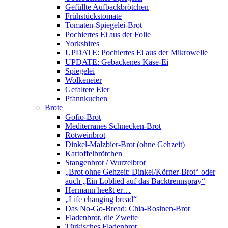
Gefüllte Aufbackbrötchen
Frühstückstomate
Tomaten-Spiegelei-Brot
Pochiertes Ei aus der Folie
Yorkshires
UPDATE: Pochiertes Ei aus der Mikrowelle
UPDATE: Gebackenes Käse-Ei
Spiegelei
Wolkeneier
Gefaltete Eier
Pfannkuchen
Brote
Gofio-Brot
Mediterranes Schnecken-Brot
Rotweinbrot
Dinkel-Malzbier-Brot (ohne Gehzeit)
Kartoffelbrötchen
Stangenbrot / Wurzelbrot
„Brot ohne Gehzeit: Dinkel/Körner-Brot“ oder
auch „Ein Loblied auf das Backtrennspray“
Hermann heeßt er…
„Life changing bread“
Das No-Go-Bread: Chia-Rosinen-Brot
Fladenbrot, die Zweite
Türkisches Fladenbrot