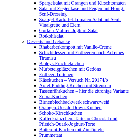
Spargelsalat mit Orangen und Kirschtomaten
Salat mit Ziegenkäse und Feigen mit Honig-
Senf-Dressing
Spargel-Kartoffel-Tomaten-Salat mit Senf-
Vinaigrette und Eiern
Gurken-Möhren-Joghurt-Salat
Rotkohlsalat
Desserts und Gebäcke
Rhabarberkompott mit Vanille-Creme
Schichtdessert mit Erdbeeren nach Art eines
Tiramisu
Baileys-Früchtekuchen
Mürbeteigplätzchen mit Gedöns
Erdbeer-Törtchen
Käsekuchen – Versuch Nr. 29174/b
Apfel-Pudding-Kuchen mit Streuseln
Tassenrührkuchen – hier die zitronige Variante
Zebra-Kuchen
Birnenblechbackwerk schwarz/weiß
Orangen-Upside Down-Kuchen
Schoko-Kirschkuchen
Kaffeekränzchen: Tarte au Chocolat und
Pfirsich-Quark-Joghurt-Torte
Butternut-Kuchen mit Zimtäpfeln
Prummetaat