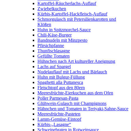
Kartoffel-Räucherlachs-Auflauf
Zwiebelkuchen
Kürbis-Kartoffel-Hackfleisch-Auflauf
Schmorgulasch mit Petersilienkarotten und
Klößen
Huhn in Spitzmorchel-Sauce
Chili-Käse-Burger
Bandnudeln mit Minzpesto
Pfirsichpfanne
Thunfischlasagne
Gefüllte Tomaten
Hühnchen nach Art kultureller Aneignung
Lachs auf Spargel
Nudelauflauf mit Lachs und Bärlauch
Huhn mit Bulgur-Füllung
Spaghetti alla Puttanesca
Fleischtopf aus den 80ern
Meeresfrüchte-Eierkuchen aus dem Ofen
Poller Parmesan-Pasta
Glühwein-Gulasch mit Champignons
Hähnchen und Tomaten in Teriyaki-Sahne-Sauce
Meeresfrüchte-Pasteten
Lamm-Gemüse-Eintopf
Kürbis-„Lasagne“
Schweinebraten in Rotweinsauce