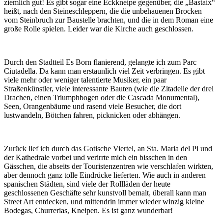
ziemlich gut! Es gibt sogar eine Eckkneipe gegenüber, die „Bastaix“
heißt, nach den Steineschleppern, die die unbehauenen Brocken
vom Steinbruch zur Baustelle brachten, und die in dem Roman eine
große Rolle spielen. Leider war die Kirche auch geschlossen.
Durch den Stadtteil Es Born flanierend, gelangte ich zum Parc
Ciutadella. Da kann man erstaunlich viel Zeit verbringen. Es gibt
viele mehr oder weniger talentierte Musiker, ein paar
Straßenkünstler, viele interessante Bauten (wie die Zitadelle der drei
Drachen, einen Triumphbogen oder die Cascada Monumental),
Seen, Orangenbäume und rasend viele Besucher, die dort
lustwandeln, Bötchen fahren, picknicken oder abhängen.
Zurück lief ich durch das Gotische Viertel, an Sta. Maria del Pi und
der Kathedrale vorbei und verirrte mich ein bisschen in den
Gässchen, die abseits der Touristenzentren wie verschlafen wirkten,
aber dennoch ganz tolle Eindrücke lieferten. Wie auch in anderen
spanischen Städten, sind viele der Rollläden der heute
geschlossenen Geschäfte sehr kunstvoll bemalt, überall kann man
Street Art entdecken, und mittendrin immer wieder winzig kleine
Bodegas, Churrerias, Kneipen. Es ist ganz wunderbar!