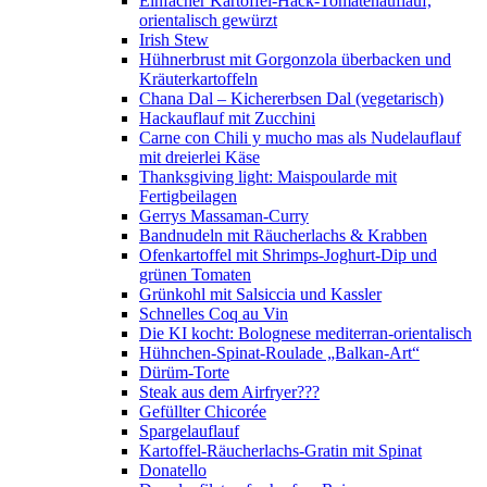
Einfacher Kartoffel-Hack-Tomatenauflauf,
orientalisch gewürzt
Irish Stew
Hühnerbrust mit Gorgonzola überbacken und
Kräuterkartoffeln
Chana Dal – Kichererbsen Dal (vegetarisch)
Hackauflauf mit Zucchini
Carne con Chili y mucho mas als Nudelauflauf
mit dreierlei Käse
Thanksgiving light: Maispoularde mit
Fertigbeilagen
Gerrys Massaman-Curry
Bandnudeln mit Räucherlachs & Krabben
Ofenkartoffel mit Shrimps-Joghurt-Dip und
grünen Tomaten
Grünkohl mit Salsiccia und Kassler
Schnelles Coq au Vin
Die KI kocht: Bolognese mediterran-orientalisch
Hühnchen-Spinat-Roulade „Balkan-Art“
Dürüm-Torte
Steak aus dem Airfryer???
Gefüllter Chicorée
Spargelauflauf
Kartoffel-Räucherlachs-Gratin mit Spinat
Donatello