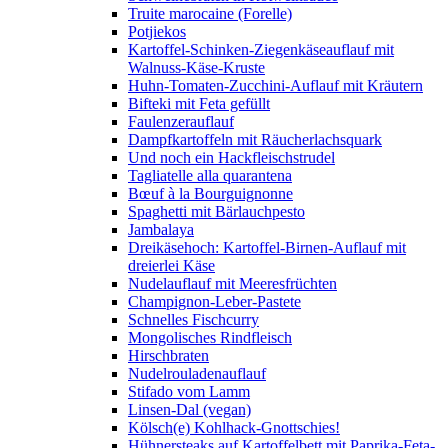
Truite marocaine (Forelle)
Potjiekos
Kartoffel-Schinken-Ziegenkäseauflauf mit
Walnuss-Käse-Kruste
Huhn-Tomaten-Zucchini-Auflauf mit Kräutern
Bifteki mit Feta gefüllt
Faulenzerauflauf
Dampfkartoffeln mit Räucherlachsquark
Und noch ein Hackfleischstrudel
Tagliatelle alla quarantena
Bœuf à la Bourguignonne
Spaghetti mit Bärlauchpesto
Jambalaya
Dreikäsehoch: Kartoffel-Birnen-Auflauf mit
dreierlei Käse
Nudelauflauf mit Meeresfrüchten
Champignon-Leber-Pastete
Schnelles Fischcurry
Mongolisches Rindfleisch
Hirschbraten
Nudelrouladenauflauf
Stifado vom Lamm
Linsen-Dal (vegan)
Kölsch(e) Kohlhack-Gnottschies!
Hühnersteaks auf Kartoffelbett mit Paprika-Feta-