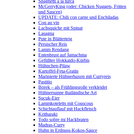
Spaghetti a la turca
McGerryKing (oder: Chicken Nuggets, Fritten
und Saucen)
UPDATE: Chili con carne und Enchiladas
Coq au vin
Lachsquiche mit Spinat
Lasagna
Pute in Blätterteig
Persischer Reis
Lamm Rendang
Entenbrust auf Jamachma
Gefüllter Hokkaido-Kürbis
Hühnchen-Pilaw
Kartoffel-Feta-Gratin
Marinierte Hühnerhaxen mit Curryreis
Pastitio
Börek – als Frühlingsrolle verkleidet
Hühnersuppe thailändische Art
Sucuk-Eier
Lammkoteletts mit Couscous
Schichtauflauf mit Hackfleisch
Kritharaki
Todo sobre mi Hackbraten
Madras-Curry
Huhn in Erdnuss-Kokos-Sauce