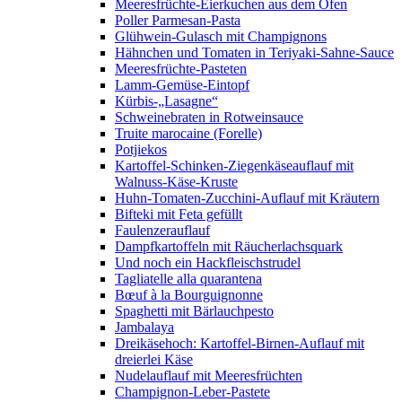
Meeresfrüchte-Eierkuchen aus dem Ofen
Poller Parmesan-Pasta
Glühwein-Gulasch mit Champignons
Hähnchen und Tomaten in Teriyaki-Sahne-Sauce
Meeresfrüchte-Pasteten
Lamm-Gemüse-Eintopf
Kürbis-„Lasagne“
Schweinebraten in Rotweinsauce
Truite marocaine (Forelle)
Potjiekos
Kartoffel-Schinken-Ziegenkäseauflauf mit
Walnuss-Käse-Kruste
Huhn-Tomaten-Zucchini-Auflauf mit Kräutern
Bifteki mit Feta gefüllt
Faulenzerauflauf
Dampfkartoffeln mit Räucherlachsquark
Und noch ein Hackfleischstrudel
Tagliatelle alla quarantena
Bœuf à la Bourguignonne
Spaghetti mit Bärlauchpesto
Jambalaya
Dreikäsehoch: Kartoffel-Birnen-Auflauf mit
dreierlei Käse
Nudelauflauf mit Meeresfrüchten
Champignon-Leber-Pastete