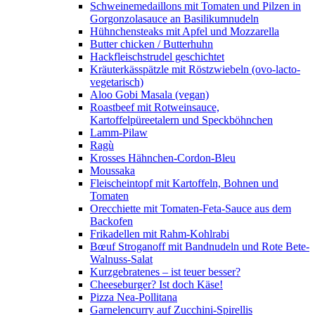
Schweinemedaillons mit Tomaten und Pilzen in
Gorgonzolasauce an Basilikumnudeln
Hühnchensteaks mit Apfel und Mozzarella
Butter chicken / Butterhuhn
Hackfleischstrudel geschichtet
Kräuterkässpätzle mit Röstzwiebeln (ovo-lacto-
vegetarisch)
Aloo Gobi Masala (vegan)
Roastbeef mit Rotweinsauce,
Kartoffelpüreetalern und Speckböhnchen
Lamm-Pilaw
Ragù
Krosses Hähnchen-Cordon-Bleu
Moussaka
Fleischeintopf mit Kartoffeln, Bohnen und
Tomaten
Orecchiette mit Tomaten-Feta-Sauce aus dem
Backofen
Frikadellen mit Rahm-Kohlrabi
Bœuf Stroganoff mit Bandnudeln und Rote Bete-
Walnuss-Salat
Kurzgebratenes – ist teuer besser?
Cheeseburger? Ist doch Käse!
Pizza Nea-Pollitana
Garnelencurry auf Zucchini-Spirellis