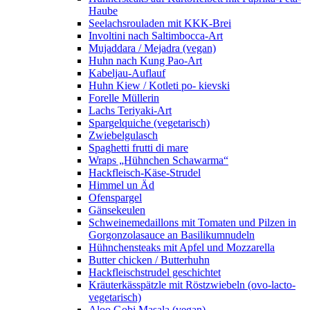
Haube
Seelachsrouladen mit KKK-Brei
Involtini nach Saltimbocca-Art
Mujaddara / Mejadra (vegan)
Huhn nach Kung Pao-Art
Kabeljau-Auflauf
Huhn Kiew / Kotleti po- kievski
Forelle Müllerin
Lachs Teriyaki-Art
Spargelquiche (vegetarisch)
Zwiebelgulasch
Spaghetti frutti di mare
Wraps „Hühnchen Schawarma“
Hackfleisch-Käse-Strudel
Himmel un Äd
Ofenspargel
Gänsekeulen
Schweinemedaillons mit Tomaten und Pilzen in
Gorgonzolasauce an Basilikumnudeln
Hühnchensteaks mit Apfel und Mozzarella
Butter chicken / Butterhuhn
Hackfleischstrudel geschichtet
Kräuterkässpätzle mit Röstzwiebeln (ovo-lacto-
vegetarisch)
Aloo Gobi Masala (vegan)