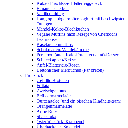
Kakao-Frischkäse-Blätterteiggebäck
Bananenscherbett
Vanillepudding
Hang op – abgetropfter Joghurt mit beschwipsten
Orangen
Mandel-Kokos-Blechkuchen
Vegane Muffins nach Rezept von Chefkochs
Lea-mouse
Käsekuchenmuffins
Schokoladen-Mandel-Creme
Persimon (auch Kaki-Frucht genannt)-Dessert
Schneekappen-Kekse
Apfel-Blätterteig-Rosen
Bretonischer Eierkuchen (Far breton)
Frühstück
Gefüllte Brötchen
Frittata
Zwetschgenmus
Erdbeermarmelade
Quittengelee (und ein bisschen Kindheitskram)
Orangenmarmelade
Arme Ritter
Shakshuka
Osterfrühstück: Krabbenei
Überbackenes Spiegelei