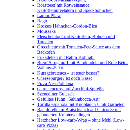
Roastbeef mit Rotweinsauce,
Kartoffelpüreetalern und Speckböhnchen
Lamm-Pilaw
Ragù
Krosses Hähnchen-Cordon-Bleu
Moussaka
Fleischeintopf mit Kartoffeln, Bohnen und
Tomaten
Orecchiette mit Tomaten-Feta-Sauce aus dem
Backofen
Frikadellen mit Rahm-Kohlrabi
Bœuf Stroganoff mit Bandnudeln und Rote Bete-
Walnuss-Salat
Kurzgebratenes – ist teuer besser?
Cheeseburger? Ist doch Käse!
Pizza Nea-Pollitana
Garnelencurry auf Zucchini-Spirellis
Szegediner Gulasch
Gefülltes Huhn „Saltimbocca-Art“
Tortilla española mit Knoblauch-Chili-Garnelen
Bachforelle im Bratschlauch auf Chicorée mit
gebutterten Kräuterseitlingen
Herzhafter Low-carb-Wrap – ohne Mehl (Low-
carb-Pizza)