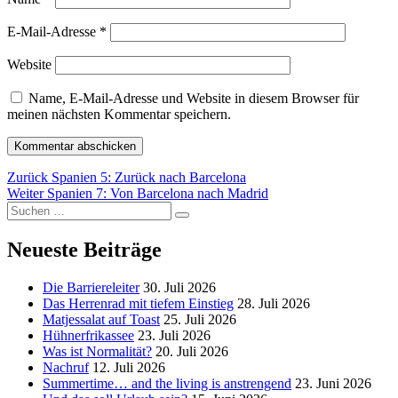
E-Mail-Adresse
*
Website
Name, E-Mail-Adresse und Website in diesem Browser für
meinen nächsten Kommentar speichern.
Beitragsnavigation
Vorheriger
Zurück
Spanien 5: Zurück nach Barcelona
Nächster
Beitrag:
Weiter
Spanien 7: Von Barcelona nach Madrid
Suchen
Beitrag:
Suchen
nach:
Neueste Beiträge
Die Barriereleiter
30. Juli 2026
Das Herrenrad mit tiefem Einstieg
28. Juli 2026
Matjessalat auf Toast
25. Juli 2026
Hühnerfrikassee
23. Juli 2026
Was ist Normalität?
20. Juli 2026
Nachruf
12. Juli 2026
Summertime… and the living is anstrengend
23. Juni 2026