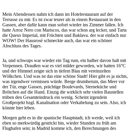
Mein Abendessen nahm ich dann im Hotelrestaurant auf der
Terrasse zu mir. Es ist zwar teurer als in einem Restaurant in den
Gassen, aber dafür kann man sofort wieder ins Zimmer fallen. Ich
hatte Arroz Nero con Mariscos, das war schon arg lecker, und Tarta
die Queso Imperial, mit Früchten und Baklava. der war einfach nur
WOW! Der Hausrosé schmeckte auch, das war ein schöner
Abschluss des Tages.
Ja, und schwups war wieder ein Tag rum, ein halber davon halt mit
Verpennen. Draußen war es viel milder geworden, wir hatten 16°C
und der Himmel zeigte sich in tiefem Blau mit vereinzelten
Wölkchen. Und was ist das eine schöne Stadt! Hier gibt es ja nichts,
was irgendwer vermissen würde. Berge drumherum, das Meer vor
der Tür, enge Gassen, prächtige Boulevards, Sterneküche und
Brötchen auf die Hand. Einzig die wirklich sehr vielen Baustellen
trüben den Gesamteindruck ein wenig. Scheint irgendein
Großprojekt bzgl. Kanalisation oder Verkabelung zu sein. Also, ich
könnte hier leben.
Morgen geht es in die spanische Hauptstadt, ich werde, weil ich
eben so merkwürdig gestrickt bin, wieder Stunden zu früh am
Flughafen sein; in Madrid komme ich, den Berechnungen des