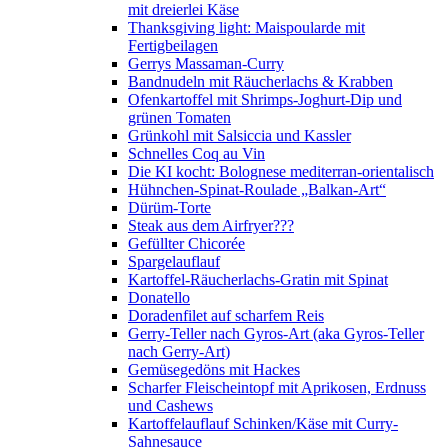
mit dreierlei Käse
Thanksgiving light: Maispoularde mit
Fertigbeilagen
Gerrys Massaman-Curry
Bandnudeln mit Räucherlachs & Krabben
Ofenkartoffel mit Shrimps-Joghurt-Dip und
grünen Tomaten
Grünkohl mit Salsiccia und Kassler
Schnelles Coq au Vin
Die KI kocht: Bolognese mediterran-orientalisch
Hühnchen-Spinat-Roulade „Balkan-Art“
Dürüm-Torte
Steak aus dem Airfryer???
Gefüllter Chicorée
Spargelauflauf
Kartoffel-Räucherlachs-Gratin mit Spinat
Donatello
Doradenfilet auf scharfem Reis
Gerry-Teller nach Gyros-Art (aka Gyros-Teller
nach Gerry-Art)
Gemüsegedöns mit Hackes
Scharfer Fleischeintopf mit Aprikosen, Erdnuss
und Cashews
Kartoffelauflauf Schinken/Käse mit Curry-
Sahnesauce