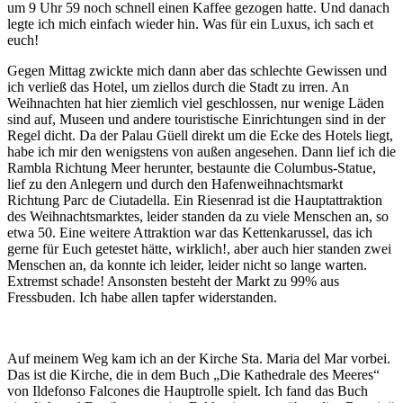
um 9 Uhr 59 noch schnell einen Kaffee gezogen hatte. Und danach
legte ich mich einfach wieder hin. Was für ein Luxus, ich sach et
euch!
Gegen Mittag zwickte mich dann aber das schlechte Gewissen und
ich verließ das Hotel, um ziellos durch die Stadt zu irren. An
Weihnachten hat hier ziemlich viel geschlossen, nur wenige Läden
sind auf, Museen und andere touristische Einrichtungen sind in der
Regel dicht. Da der Palau Güell direkt um die Ecke des Hotels liegt,
habe ich mir den wenigstens von außen angesehen. Dann lief ich die
Rambla Richtung Meer herunter, bestaunte die Columbus-Statue,
lief zu den Anlegern und durch den Hafenweihnachtsmarkt
Richtung Parc de Ciutadella. Ein Riesenrad ist die Hauptattraktion
des Weihnachtsmarktes, leider standen da zu viele Menschen an, so
etwa 50. Eine weitere Attraktion war das Kettenkarussel, das ich
gerne für Euch getestet hätte, wirklich!, aber auch hier standen zwei
Menschen an, da konnte ich leider, leider nicht so lange warten.
Extremst schade! Ansonsten besteht der Markt zu 99% aus
Fressbuden. Ich habe allen tapfer widerstanden.
Auf meinem Weg kam ich an der Kirche Sta. Maria del Mar vorbei.
Das ist die Kirche, die in dem Buch „Die Kathedrale des Meeres“
von Ildefonso Falcones die Hauptrolle spielt. Ich fand das Buch