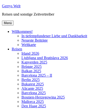
Zum
Gerrys Welt
Inhalt
Reisen und sonstige Zeitvertreiber
springen
Menü
Willkommen!
In tiefempfundener Liebe und Dankbarkeit
Neueste Beiträge
Weltkarte
Reisen
Irland 2026
Ljubljana und Bratislava 2026
Kapverden 2025
Brügge 2025
Balkan 2025
Barcelona 2025 – II
Berlin 2025
Bukarest 2025
Alicante 2025
Barcelona 2025
Bosnien-Herzegowina 2025
Mallorca 2025
Den Haag 2025