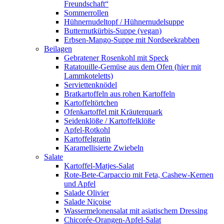
Freundschaft“
Sommerrollen
Hühnernudeltopf / Hühnernudelsuppe
Butternutkürbis-Suppe (vegan)
Erbsen-Mango-Suppe mit Nordseekrabben
Beilagen
Gebratener Rosenkohl mit Speck
Ratatouille-Gemüse aus dem Ofen (hier mit
Lammkoteletts)
Serviettenknödel
Bratkartoffeln aus rohen Kartoffeln
Kartoffeltörtchen
Ofenkartoffel mit Kräuterquark
Seidenklöße / Kartoffelklöße
Apfel-Rotkohl
Kartoffelgratin
Karamellisierte Zwiebeln
Salate
Kartoffel-Matjes-Salat
Rote-Bete-Carpaccio mit Feta, Cashew-Kernen
und Apfel
Salade Olivier
Salade Niçoise
Wassermelonensalat mit asiatischem Dressing
Chicorée-Orangen-Apfel-Salat