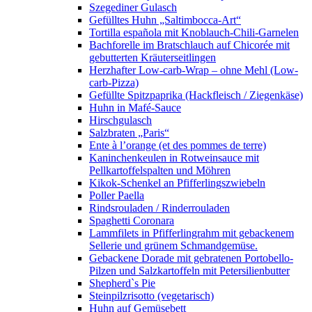
Szegediner Gulasch
Gefülltes Huhn „Saltimbocca-Art“
Tortilla española mit Knoblauch-Chili-Garnelen
Bachforelle im Bratschlauch auf Chicorée mit
gebutterten Kräuterseitlingen
Herzhafter Low-carb-Wrap – ohne Mehl (Low-
carb-Pizza)
Gefüllte Spitzpaprika (Hackfleisch / Ziegenkäse)
Huhn in Mafé-Sauce
Hirschgulasch
Salzbraten „Paris“
Ente à l’orange (et des pommes de terre)
Kaninchenkeulen in Rotweinsauce mit
Pellkartoffelspalten und Möhren
Kikok-Schenkel an Pfifferlingszwiebeln
Poller Paella
Rindsrouladen / Rinderrouladen
Spaghetti Coronara
Lammfilets in Pfifferlingrahm mit gebackenem
Sellerie und grünem Schmandgemüse.
Gebackene Dorade mit gebratenen Portobello-
Pilzen und Salzkartoffeln mit Petersilienbutter
Shepherd`s Pie
Steinpilzrisotto (vegetarisch)
Huhn auf Gemüsebett