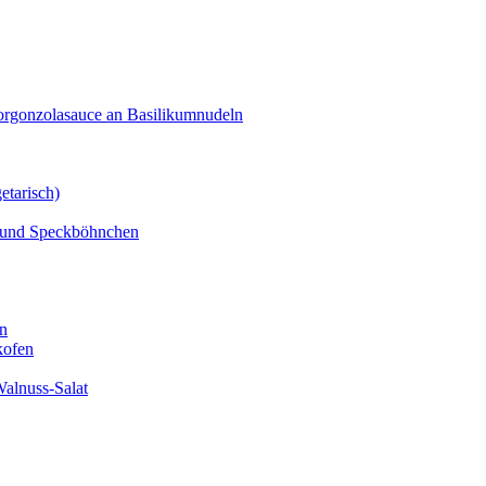
orgonzolasauce an Basilikumnudeln
etarisch)
n und Speckböhnchen
en
kofen
alnuss-Salat