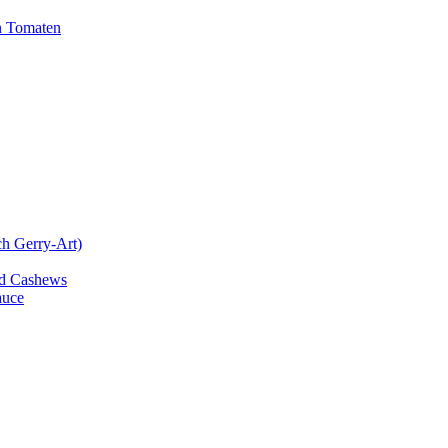
n Tomaten
ch Gerry-Art)
und Cashews
auce