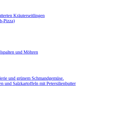
tterten Kräuterseitlingen
b-Pizza)
elspalten und Möhren
ellerie und grünem Schmandgemüse.
 und Salzkartoffeln mit Petersilienbutter