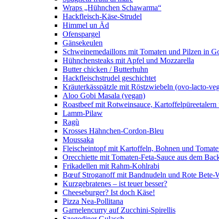
Wraps „Hühnchen Schawarma“
Hackfleisch-Käse-Strudel
Himmel un Äd
Ofenspargel
Gänsekeulen
Schweinemedaillons mit Tomaten und Pilzen in G
Hühnchensteaks mit Apfel und Mozzarella
Butter chicken / Butterhuhn
Hackfleischstrudel geschichtet
Kräuterkässpätzle mit Röstzwiebeln (ovo-lacto-veg
Aloo Gobi Masala (vegan)
Roastbeef mit Rotweinsauce, Kartoffelpüreetaler
Lamm-Pilaw
Ragù
Krosses Hähnchen-Cordon-Bleu
Moussaka
Fleischeintopf mit Kartoffeln, Bohnen und Tomat
Orecchiette mit Tomaten-Feta-Sauce aus dem Bac
Frikadellen mit Rahm-Kohlrabi
Bœuf Stroganoff mit Bandnudeln und Rote Bete-W
Kurzgebratenes – ist teuer besser?
Cheeseburger? Ist doch Käse!
Pizza Nea-Pollitana
Garnelencurry auf Zucchini-Spirellis
Szegediner Gulasch