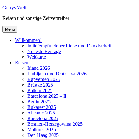
Zum
Gerrys Welt
Inhalt
Reisen und sonstige Zeitvertreiber
springen
Menü
Willkommen!
In tiefempfundener Liebe und Dankbarkeit
Neueste Beiträge
Weltkarte
Reisen
Irland 2026
Ljubljana und Bratislava 2026
Kapverden 2025
Brügge 2025
Balkan 2025
Barcelona 2025 – II
Berlin 2025
Bukarest 2025
Alicante 2025
Barcelona 2025
Bosnien-Herzegowina 2025
Mallorca 2025
Den Haag 2025