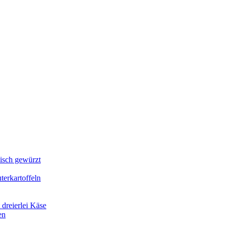
lisch gewürzt
erkartoffeln
dreierlei Käse
en