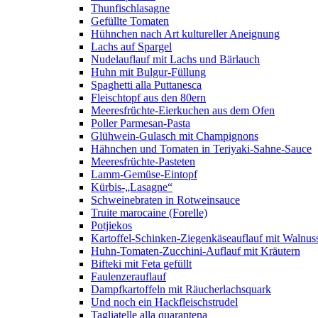
Thunfischlasagne
Gefüllte Tomaten
Hühnchen nach Art kultureller Aneignung
Lachs auf Spargel
Nudelauflauf mit Lachs und Bärlauch
Huhn mit Bulgur-Füllung
Spaghetti alla Puttanesca
Fleischtopf aus den 80ern
Meeresfrüchte-Eierkuchen aus dem Ofen
Poller Parmesan-Pasta
Glühwein-Gulasch mit Champignons
Hähnchen und Tomaten in Teriyaki-Sahne-Sauce
Meeresfrüchte-Pasteten
Lamm-Gemüse-Eintopf
Kürbis-„Lasagne“
Schweinebraten in Rotweinsauce
Truite marocaine (Forelle)
Potjiekos
Kartoffel-Schinken-Ziegenkäseauflauf mit Walnus
Huhn-Tomaten-Zucchini-Auflauf mit Kräutern
Bifteki mit Feta gefüllt
Faulenzerauflauf
Dampfkartoffeln mit Räucherlachsquark
Und noch ein Hackfleischstrudel
Tagliatelle alla quarantena