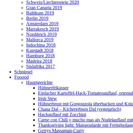
Schweiz/Liechtenstein 2020
Gran Canaria 2019
Baltikum 2019
Berlin 2019
Amsterdam 2019
Marrakesch 2019
Norddeich 2019
Mallorca 2019
Indochina 2018
Kapstadt 2018
Hamburg 2018
Madeira 2018
Südafrika 2017
Schnipsel
Fooood
Hauptgerichte
Hühnerfrikassee
Einfacher Kartoffel-Hack-Tomatenauflauf, orienta
Irish Stew
Hühnerbrust mit Gorgonzola überbacken und Kräut
Chana Dal – Kichererbsen Dal (vegetarisch)
Hackauflauf mit Zucchini
Carne con Chili y mucho mas als Nudelauflauf mit 
Thanksgiving light: Maispoularde mit Fertigbeilag
Gerrys Massaman-Curry