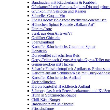
Bandnudeln mit Räucherlachs & Krabben
Ofenkartoffel mit Shrimps-Joghurt-Dip und grüne
Grünkohl mit Salsiccia und Kassler
Schnelles Coq au Vin
Die KI kocht: Bolognese mediterran-orientalisch
Hühnchen-Spinat-Roulade „Balkan-Art“
Dürüm-Torte
Steak aus dem Airfryer???
Gefüllter Chicorée
Spargelauflauf
Kartoffel-Räucherlachs-Gratin mit Spinat
Donatello
Doradenfilet auf scharfem Reis
Gerry-Teller nach Gyros-Art (aka Gyros-Teller na
Gemüsegedöns mit Hackes
Scharfer Fleischeintopf mit Aprikosen, Erdnuss 
Kartoffelauflauf Schinken/Käse mit Curry-Sahnes
Kartoffel-Räucherlachs-Auflauf
Zwiebelkuchen
Kürbis-Kartoffel-Hackfleisch-Auflauf
Schmorgulasch mit Petersilienkarotten und Klößen
Huhn in Spitzmorchel-Sauce
Chili-Käse-Burger
Bandnudeln mit Minzpesto
Pfirsichpfanne