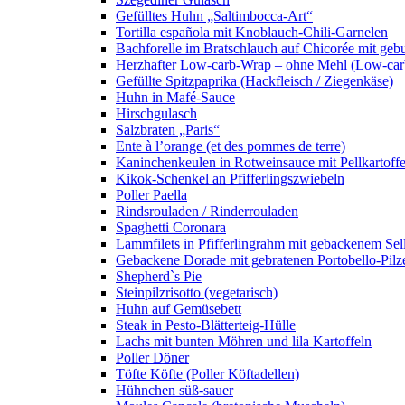
Gefülltes Huhn „Saltimbocca-Art“
Tortilla española mit Knoblauch-Chili-Garnelen
Bachforelle im Bratschlauch auf Chicorée mit gebu
Herzhafter Low-carb-Wrap – ohne Mehl (Low-car
Gefüllte Spitzpaprika (Hackfleisch / Ziegenkäse)
Huhn in Mafé-Sauce
Hirschgulasch
Salzbraten „Paris“
Ente à l’orange (et des pommes de terre)
Kaninchenkeulen in Rotweinsauce mit Pellkartoff
Kikok-Schenkel an Pfifferlingszwiebeln
Poller Paella
Rindsrouladen / Rinderrouladen
Spaghetti Coronara
Lammfilets in Pfifferlingrahm mit gebackenem S
Gebackene Dorade mit gebratenen Portobello-Pilzen
Shepherd`s Pie
Steinpilzrisotto (vegetarisch)
Huhn auf Gemüsebett
Steak in Pesto-Blätterteig-Hülle
Lachs mit bunten Möhren und lila Kartoffeln
Poller Döner
Töfte Köfte (Poller Köftadellen)
Hühnchen süß-sauer