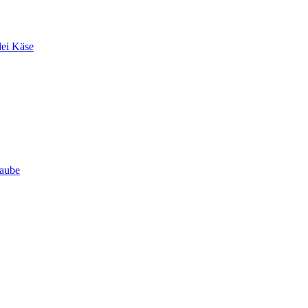
lei Käse
Haube