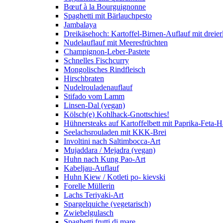
Bœuf à la Bourguignonne
Spaghetti mit Bärlauchpesto
Jambalaya
Dreikäsehoch: Kartoffel-Birnen-Auflauf mit dreier
Nudelauflauf mit Meeresfrüchten
Champignon-Leber-Pastete
Schnelles Fischcurry
Mongolisches Rindfleisch
Hirschbraten
Nudelrouladenauflauf
Stifado vom Lamm
Linsen-Dal (vegan)
Kölsch(e) Kohlhack-Gnottschies!
Hühnersteaks auf Kartoffelbett mit Paprika-Feta-
Seelachsrouladen mit KKK-Brei
Involtini nach Saltimbocca-Art
Mujaddara / Mejadra (vegan)
Huhn nach Kung Pao-Art
Kabeljau-Auflauf
Huhn Kiew / Kotleti po- kievski
Forelle Müllerin
Lachs Teriyaki-Art
Spargelquiche (vegetarisch)
Zwiebelgulasch
Spaghetti frutti di mare