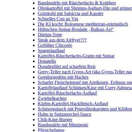
Bandnudeln mit Räucherlachs & Krabben
Ofenkartoffel mit Shrimps-Joghurt-Dip und grüne
Grünkohl mit Salsiccia und Kassler
Schnelles Coq au Vin
Die KI kocht: Bolognese mediterran-orientalisch
Hühnchen-Spinat-Roulade „Balkan-Art“
Dürüm-Torte
Steak aus dem Airfryer???
Gefüllter Chicorée
Spargelauflauf
Kartoffel-Räucherlachs-Gratin mit Spinat
Donatello
Doradenfilet auf scharfem Reis
Gerry-Teller nach Gyros-Art (aka Gyros-Teller na
Gemüsegedöns mit Hackes
Scharfer Fleischeintopf mit Aprikosen, Erdnuss 
Kartoffelauflauf Schinken/Käse mit Curry-Sahnes
Kartoffel-Räucherlachs-Auflauf
Zwiebelkuchen
Kürbis-Kartoffel-Hackfleisch-Auflauf
Schmorgulasch mit Petersilienkarotten und Klößen
Huhn in Spitzmorchel-Sauce
Chili-Käse-Burger
Bandnudeln mit Minzpesto
Pfirsichpfanne