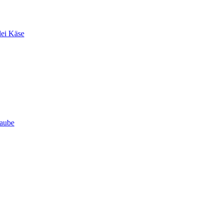
lei Käse
Haube