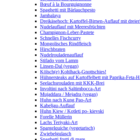
Bœuf à la Bourguignonne
Spaghetti mit Bärlauchpesto
Jambalaya
Dreikäsehoch: Kartoffel-Birnen-Auflauf mit dreier
Nudelauflauf mit Meeresfrüchten
Champignon-Leber-Pastete
Schnelles Fischcurry
Mongolisches Rindfleisch
Hirschbraten
Nudelrouladenauflauf
Stifado vom Lamm
Linsen-Dal (vegan)
Kölsch(e) Kohlhack-Gnottschies!
Hühnersteaks auf Kartoffelbett mit Paprika-Feta-
Seelachsrouladen mit KKK-Brei
Involtini nach Saltimbocca-Art
Mujaddara / Mejadra (vegan)
Huhn nach Kung Pao-Art
Kabeljau-Auflauf
Huhn Kiew / Kotleti po- kievski
Forelle Müllerin
Lachs Teriyaki-Art
Spargelquiche (vegetarisch)
Zwiebelgulasch
Spaghetti frutti di mare