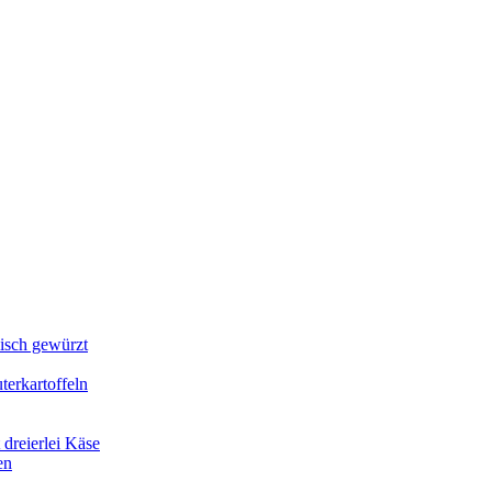
lisch gewürzt
erkartoffeln
dreierlei Käse
en