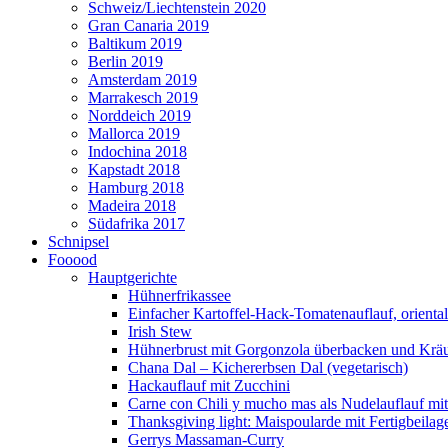
Schweiz/Liechtenstein 2020
Gran Canaria 2019
Baltikum 2019
Berlin 2019
Amsterdam 2019
Marrakesch 2019
Norddeich 2019
Mallorca 2019
Indochina 2018
Kapstadt 2018
Hamburg 2018
Madeira 2018
Südafrika 2017
Schnipsel
Fooood
Hauptgerichte
Hühnerfrikassee
Einfacher Kartoffel-Hack-Tomatenauflauf, orienta
Irish Stew
Hühnerbrust mit Gorgonzola überbacken und Kräut
Chana Dal – Kichererbsen Dal (vegetarisch)
Hackauflauf mit Zucchini
Carne con Chili y mucho mas als Nudelauflauf mit 
Thanksgiving light: Maispoularde mit Fertigbeilag
Gerrys Massaman-Curry