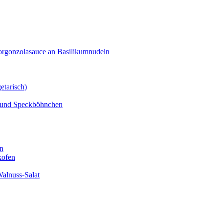
orgonzolasauce an Basilikumnudeln
etarisch)
n und Speckböhnchen
en
kofen
alnuss-Salat