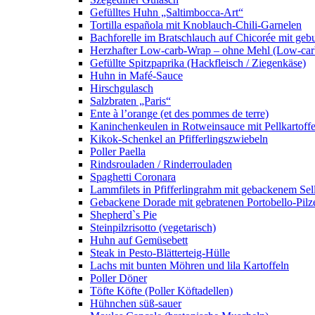
Gefülltes Huhn „Saltimbocca-Art“
Tortilla española mit Knoblauch-Chili-Garnelen
Bachforelle im Bratschlauch auf Chicorée mit gebu
Herzhafter Low-carb-Wrap – ohne Mehl (Low-car
Gefüllte Spitzpaprika (Hackfleisch / Ziegenkäse)
Huhn in Mafé-Sauce
Hirschgulasch
Salzbraten „Paris“
Ente à l’orange (et des pommes de terre)
Kaninchenkeulen in Rotweinsauce mit Pellkartoff
Kikok-Schenkel an Pfifferlingszwiebeln
Poller Paella
Rindsrouladen / Rinderrouladen
Spaghetti Coronara
Lammfilets in Pfifferlingrahm mit gebackenem S
Gebackene Dorade mit gebratenen Portobello-Pilzen
Shepherd`s Pie
Steinpilzrisotto (vegetarisch)
Huhn auf Gemüsebett
Steak in Pesto-Blätterteig-Hülle
Lachs mit bunten Möhren und lila Kartoffeln
Poller Döner
Töfte Köfte (Poller Köftadellen)
Hühnchen süß-sauer