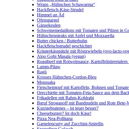
Wraps „Hühnchen Schawarma“
Hackfleisch-Käse-Strudel
Himmel un Äd
Ofenspargel
Gänsekeulen
Schweinemedaillons mit Tomaten und Pilzen in G
Hühnchensteaks mit Apfel und Mozzarella
Butter chicken / Butterhuhn
Hackfleischstrudel geschichtet
Kräuterkässpätzle mit Röstzwiebeln (ovo-lacto-veg
Aloo Gobi Masala (vegan)
Roastbeef mit Rotweinsauce, Kartoffelpüreetaler
Lamm-Pilaw
Ragù
Krosses Hähnchen-Cordon-Bleu
Moussaka
Fleischeintopf mit Kartoffeln, Bohnen und Tomat
Orecchiette mit Tomaten-Feta-Sauce aus dem Bac
Frikadellen mit Rahm-Kohlrabi
Bœuf Stroganoff mit Bandnudeln und Rote Bete-W
Kurzgebratenes – ist teuer besser?
Cheeseburger? Ist doch Käse!
Pizza Nea-Pollitana
Garnelencurry auf Zucchini-Spirellis
Szegediner Gulasch