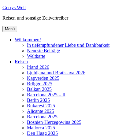
Zum
Gerrys Welt
Inhalt
Reisen und sonstige Zeitvertreiber
springen
Menü
Willkommen!
In tiefempfundener Liebe und Dankbarkeit
Neueste Beiträge
Weltkarte
Reisen
Irland 2026
Ljubljana und Bratislava 2026
Kapverden 2025
Brügge 2025
Balkan 2025
Barcelona 2025 – II
Berlin 2025
Bukarest 2025
Alicante 2025
Barcelona 2025
Bosnien-Herzegowina 2025
Mallorca 2025
Den Haag 2025