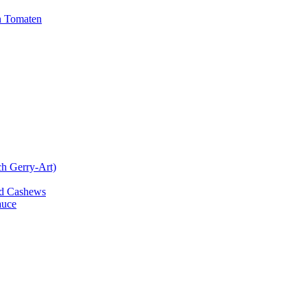
n Tomaten
ch Gerry-Art)
und Cashews
auce