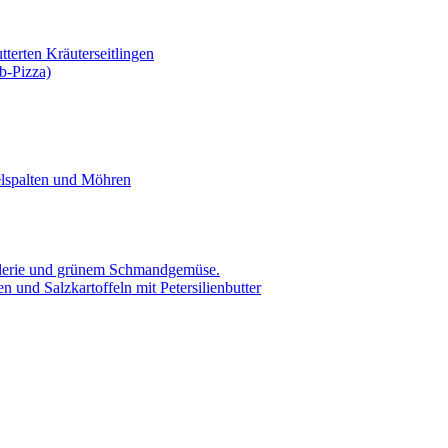
tterten Kräuterseitlingen
b-Pizza)
elspalten und Möhren
ellerie und grünem Schmandgemüse.
 und Salzkartoffeln mit Petersilienbutter