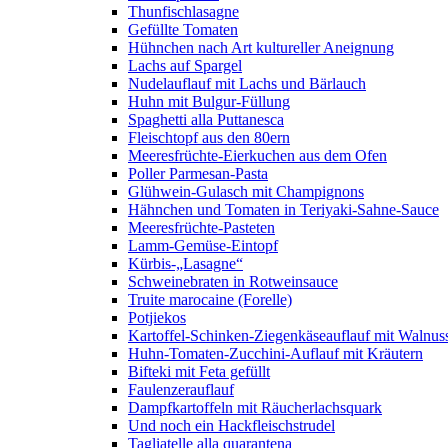
Thunfischlasagne
Gefüllte Tomaten
Hühnchen nach Art kultureller Aneignung
Lachs auf Spargel
Nudelauflauf mit Lachs und Bärlauch
Huhn mit Bulgur-Füllung
Spaghetti alla Puttanesca
Fleischtopf aus den 80ern
Meeresfrüchte-Eierkuchen aus dem Ofen
Poller Parmesan-Pasta
Glühwein-Gulasch mit Champignons
Hähnchen und Tomaten in Teriyaki-Sahne-Sauce
Meeresfrüchte-Pasteten
Lamm-Gemüse-Eintopf
Kürbis-„Lasagne“
Schweinebraten in Rotweinsauce
Truite marocaine (Forelle)
Potjiekos
Kartoffel-Schinken-Ziegenkäseauflauf mit Walnus
Huhn-Tomaten-Zucchini-Auflauf mit Kräutern
Bifteki mit Feta gefüllt
Faulenzerauflauf
Dampfkartoffeln mit Räucherlachsquark
Und noch ein Hackfleischstrudel
Tagliatelle alla quarantena