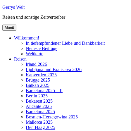
Zum
Gerrys Welt
Inhalt
Reisen und sonstige Zeitvertreiber
springen
Menü
Willkommen!
In tiefempfundener Liebe und Dankbarkeit
Neueste Beiträge
Weltkarte
Reisen
Irland 2026
Ljubljana und Bratislava 2026
Kapverden 2025
Brügge 2025
Balkan 2025
Barcelona 2025 – II
Berlin 2025
Bukarest 2025
Alicante 2025
Barcelona 2025
Bosnien-Herzegowina 2025
Mallorca 2025
Den Haag 2025