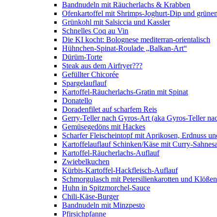
Bandnudeln mit Räucherlachs & Krabben
Ofenkartoffel mit Shrimps-Joghurt-Dip und grüne
Grünkohl mit Salsiccia und Kassler
Schnelles Coq au Vin
Die KI kocht: Bolognese mediterran-orientalisch
Hühnchen-Spinat-Roulade „Balkan-Art“
Dürüm-Torte
Steak aus dem Airfryer???
Gefüllter Chicorée
Spargelauflauf
Kartoffel-Räucherlachs-Gratin mit Spinat
Donatello
Doradenfilet auf scharfem Reis
Gerry-Teller nach Gyros-Art (aka Gyros-Teller na
Gemüsegedöns mit Hackes
Scharfer Fleischeintopf mit Aprikosen, Erdnuss 
Kartoffelauflauf Schinken/Käse mit Curry-Sahnes
Kartoffel-Räucherlachs-Auflauf
Zwiebelkuchen
Kürbis-Kartoffel-Hackfleisch-Auflauf
Schmorgulasch mit Petersilienkarotten und Klößen
Huhn in Spitzmorchel-Sauce
Chili-Käse-Burger
Bandnudeln mit Minzpesto
Pfirsichpfanne