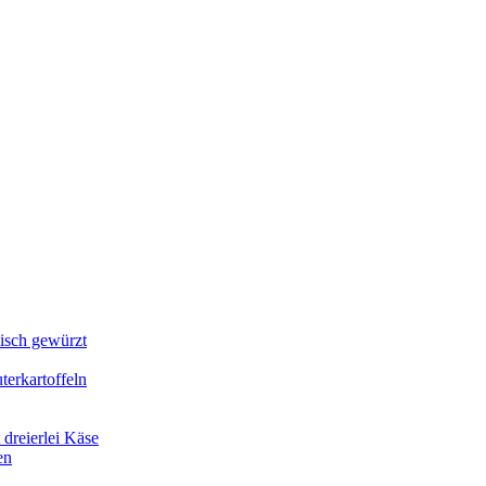
lisch gewürzt
erkartoffeln
dreierlei Käse
en