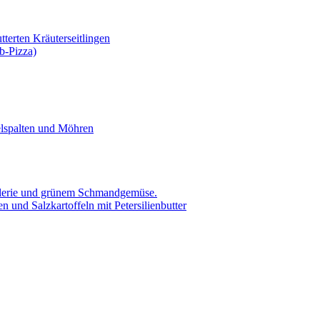
tterten Kräuterseitlingen
b-Pizza)
elspalten und Möhren
ellerie und grünem Schmandgemüse.
 und Salzkartoffeln mit Petersilienbutter