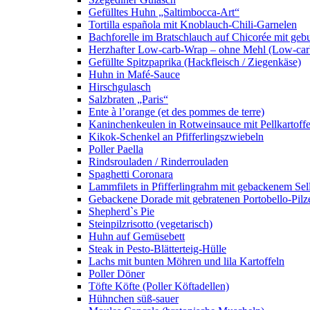
Gefülltes Huhn „Saltimbocca-Art“
Tortilla española mit Knoblauch-Chili-Garnelen
Bachforelle im Bratschlauch auf Chicorée mit gebu
Herzhafter Low-carb-Wrap – ohne Mehl (Low-car
Gefüllte Spitzpaprika (Hackfleisch / Ziegenkäse)
Huhn in Mafé-Sauce
Hirschgulasch
Salzbraten „Paris“
Ente à l’orange (et des pommes de terre)
Kaninchenkeulen in Rotweinsauce mit Pellkartoff
Kikok-Schenkel an Pfifferlingszwiebeln
Poller Paella
Rindsrouladen / Rinderrouladen
Spaghetti Coronara
Lammfilets in Pfifferlingrahm mit gebackenem S
Gebackene Dorade mit gebratenen Portobello-Pilzen
Shepherd`s Pie
Steinpilzrisotto (vegetarisch)
Huhn auf Gemüsebett
Steak in Pesto-Blätterteig-Hülle
Lachs mit bunten Möhren und lila Kartoffeln
Poller Döner
Töfte Köfte (Poller Köftadellen)
Hühnchen süß-sauer