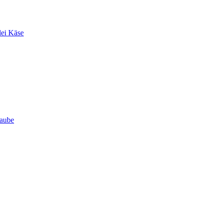
lei Käse
Haube