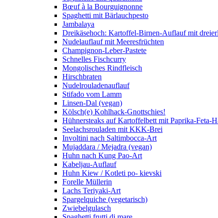
Bœuf à la Bourguignonne
Spaghetti mit Bärlauchpesto
Jambalaya
Dreikäsehoch: Kartoffel-Birnen-Auflauf mit dreier
Nudelauflauf mit Meeresfrüchten
Champignon-Leber-Pastete
Schnelles Fischcurry
Mongolisches Rindfleisch
Hirschbraten
Nudelrouladenauflauf
Stifado vom Lamm
Linsen-Dal (vegan)
Kölsch(e) Kohlhack-Gnottschies!
Hühnersteaks auf Kartoffelbett mit Paprika-Feta-
Seelachsrouladen mit KKK-Brei
Involtini nach Saltimbocca-Art
Mujaddara / Mejadra (vegan)
Huhn nach Kung Pao-Art
Kabeljau-Auflauf
Huhn Kiew / Kotleti po- kievski
Forelle Müllerin
Lachs Teriyaki-Art
Spargelquiche (vegetarisch)
Zwiebelgulasch
Spaghetti frutti di mare