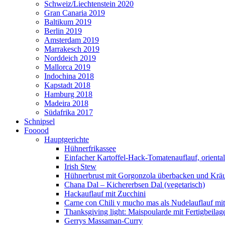
Schweiz/Liechtenstein 2020
Gran Canaria 2019
Baltikum 2019
Berlin 2019
Amsterdam 2019
Marrakesch 2019
Norddeich 2019
Mallorca 2019
Indochina 2018
Kapstadt 2018
Hamburg 2018
Madeira 2018
Südafrika 2017
Schnipsel
Fooood
Hauptgerichte
Hühnerfrikassee
Einfacher Kartoffel-Hack-Tomatenauflauf, orienta
Irish Stew
Hühnerbrust mit Gorgonzola überbacken und Kräut
Chana Dal – Kichererbsen Dal (vegetarisch)
Hackauflauf mit Zucchini
Carne con Chili y mucho mas als Nudelauflauf mit 
Thanksgiving light: Maispoularde mit Fertigbeilag
Gerrys Massaman-Curry