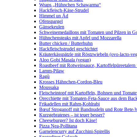
Wraps „Hühnchen Schawarma“
Hackfleisch-Käse-Strudel
Himmel un Äd
Ofenspargel
Gänsekeulen
Schweinemedaillons mit Tomaten und Pilzen in G
Hühnchensteaks mit Apfel und Mozzarella
Butter chicken / Butterhuhn
Hackfleischstrudel geschichtet
Kräuterkässpätzle mit Röstzwiebeln (ovo-lacto-veg
Aloo Gobi Masala (vegan)
Roastbeef mit Rotweinsauce, Kartoffelpüreetaler
Lamm-Pilaw
Ragù
Krosses Hähnchen-Cordon-Bleu
Moussaka
Fleischeintopf mit Kartoffeln, Bohnen und Tomat
Orecchiette mit Tomaten-Feta-Sauce aus dem Bac
Frikadellen mit Rahm-Kohlrabi
Bœuf Stroganoff mit Bandnudeln und Rote Bete-W
Kurzgebratenes – ist teuer besser?
Cheeseburger? Ist doch Käse!
Pizza Nea-Pollitana
Garnelencurry auf Zucchini-Spirellis
Szegediner Gulasch