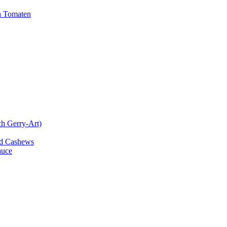
n Tomaten
ch Gerry-Art)
und Cashews
auce