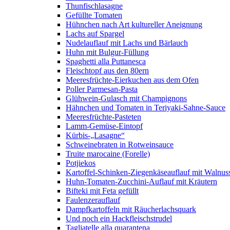
Thunfischlasagne
Gefüllte Tomaten
Hühnchen nach Art kultureller Aneignung
Lachs auf Spargel
Nudelauflauf mit Lachs und Bärlauch
Huhn mit Bulgur-Füllung
Spaghetti alla Puttanesca
Fleischtopf aus den 80ern
Meeresfrüchte-Eierkuchen aus dem Ofen
Poller Parmesan-Pasta
Glühwein-Gulasch mit Champignons
Hähnchen und Tomaten in Teriyaki-Sahne-Sauce
Meeresfrüchte-Pasteten
Lamm-Gemüse-Eintopf
Kürbis-„Lasagne“
Schweinebraten in Rotweinsauce
Truite marocaine (Forelle)
Potjiekos
Kartoffel-Schinken-Ziegenkäseauflauf mit Walnus
Huhn-Tomaten-Zucchini-Auflauf mit Kräutern
Bifteki mit Feta gefüllt
Faulenzerauflauf
Dampfkartoffeln mit Räucherlachsquark
Und noch ein Hackfleischstrudel
Tagliatelle alla quarantena