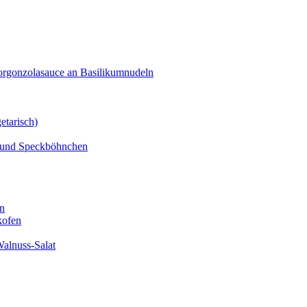
orgonzolasauce an Basilikumnudeln
etarisch)
n und Speckböhnchen
en
kofen
alnuss-Salat