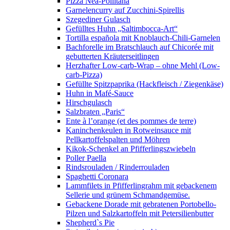
Pizza Nea-Pollitana
Garnelencurry auf Zucchini-Spirellis
Szegediner Gulasch
Gefülltes Huhn „Saltimbocca-Art“
Tortilla española mit Knoblauch-Chili-Garnelen
Bachforelle im Bratschlauch auf Chicorée mit
gebutterten Kräuterseitlingen
Herzhafter Low-carb-Wrap – ohne Mehl (Low-
carb-Pizza)
Gefüllte Spitzpaprika (Hackfleisch / Ziegenkäse)
Huhn in Mafé-Sauce
Hirschgulasch
Salzbraten „Paris“
Ente à l’orange (et des pommes de terre)
Kaninchenkeulen in Rotweinsauce mit
Pellkartoffelspalten und Möhren
Kikok-Schenkel an Pfifferlingszwiebeln
Poller Paella
Rindsrouladen / Rinderrouladen
Spaghetti Coronara
Lammfilets in Pfifferlingrahm mit gebackenem
Sellerie und grünem Schmandgemüse.
Gebackene Dorade mit gebratenen Portobello-
Pilzen und Salzkartoffeln mit Petersilienbutter
Shepherd`s Pie