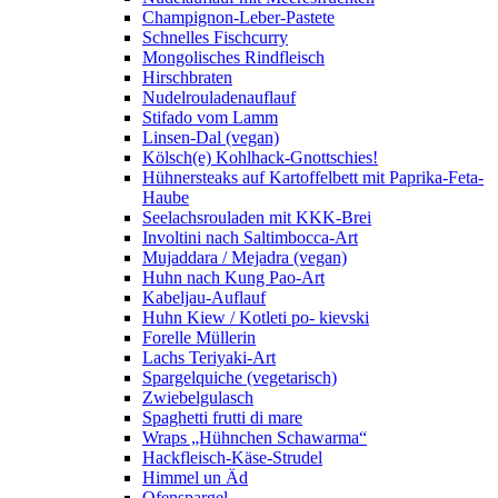
Champignon-Leber-Pastete
Schnelles Fischcurry
Mongolisches Rindfleisch
Hirschbraten
Nudelrouladenauflauf
Stifado vom Lamm
Linsen-Dal (vegan)
Kölsch(e) Kohlhack-Gnottschies!
Hühnersteaks auf Kartoffelbett mit Paprika-Feta-
Haube
Seelachsrouladen mit KKK-Brei
Involtini nach Saltimbocca-Art
Mujaddara / Mejadra (vegan)
Huhn nach Kung Pao-Art
Kabeljau-Auflauf
Huhn Kiew / Kotleti po- kievski
Forelle Müllerin
Lachs Teriyaki-Art
Spargelquiche (vegetarisch)
Zwiebelgulasch
Spaghetti frutti di mare
Wraps „Hühnchen Schawarma“
Hackfleisch-Käse-Strudel
Himmel un Äd
Ofenspargel