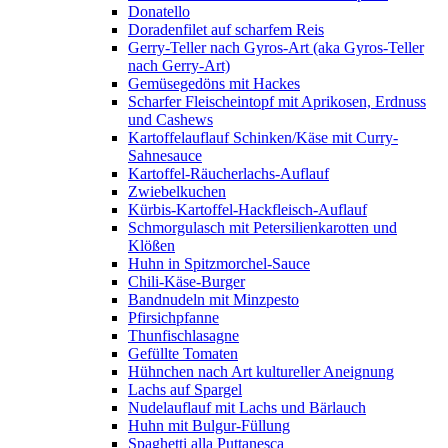
Donatello
Doradenfilet auf scharfem Reis
Gerry-Teller nach Gyros-Art (aka Gyros-Teller
nach Gerry-Art)
Gemüsegedöns mit Hackes
Scharfer Fleischeintopf mit Aprikosen, Erdnuss
und Cashews
Kartoffelauflauf Schinken/Käse mit Curry-
Sahnesauce
Kartoffel-Räucherlachs-Auflauf
Zwiebelkuchen
Kürbis-Kartoffel-Hackfleisch-Auflauf
Schmorgulasch mit Petersilienkarotten und
Klößen
Huhn in Spitzmorchel-Sauce
Chili-Käse-Burger
Bandnudeln mit Minzpesto
Pfirsichpfanne
Thunfischlasagne
Gefüllte Tomaten
Hühnchen nach Art kultureller Aneignung
Lachs auf Spargel
Nudelauflauf mit Lachs und Bärlauch
Huhn mit Bulgur-Füllung
Spaghetti alla Puttanesca