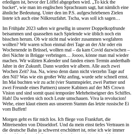
erledigen ist, bevor der Löffel abgegeben wird. „To kick the
bucket“, wie man im englischen Sprachraum sagt, hat nämlich eine
ähnliche Bedeutung. Unter den im P.S. aufgeschriebenen Zielen
listete ich auch eine Nilkreuzfahrt. Tscha, was soll ich sagen…
Im Frühjahr 2023 saßen wir gesellig in unserer Doppelkopfrunde
beisammen und quasselten nach Spielende wie üblich noch ein
bisschen herum. Ob wir nicht mal wieder zusammen wegfahren
wollten? Wir waren schon einmal drei Tage an der Ahr oder ein
Wochenende in Brüssel, wollten mal – da kam Covid dazwischen –
drei Nächte in Brügge verbringen… Joooo, könne man mal wieder
machen. Wir wälzten Kalender und fanden einen Termin anderthalb
Jahre in der Zukunft. Dann wurden wir albern. Alle auch zwei
Wochen Zeit? Joa. Na, wieso denn dann nicht vierzehn Tage auf
den Nil? Was wie ein großer Witz anfing, wurde sehr schnell ernst.
Im Mai buchten wir zu acht (vier Stammspieler, zwei Partner und
zwei Freunde eines Partners) unsere Kabinen auf der MS Crown
Vision und sind somit quasi temporäre Mehrheitseigner des Schiffes.
Hah! Da werden sich noch Leute umschauen. Viva la revolucion!
Wehe, einer klaut einem aus unserem Stamm das letzte russische Ei
vom Buffett!
Morgen geht es für mich los. Ich fliege von Frankfurt, die
Mitreisenden von Düsseldorf. Und da mein einst tiefes Vertrauen in
die deutsche Bahn ja schwerst erschüttert ist, reise ich wie immer