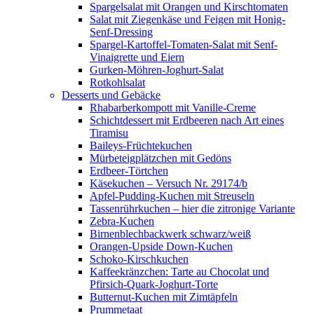
Spargelsalat mit Orangen und Kirschtomaten
Salat mit Ziegenkäse und Feigen mit Honig-
Senf-Dressing
Spargel-Kartoffel-Tomaten-Salat mit Senf-
Vinaigrette und Eiern
Gurken-Möhren-Joghurt-Salat
Rotkohlsalat
Desserts und Gebäcke
Rhabarberkompott mit Vanille-Creme
Schichtdessert mit Erdbeeren nach Art eines
Tiramisu
Baileys-Früchtekuchen
Mürbeteigplätzchen mit Gedöns
Erdbeer-Törtchen
Käsekuchen – Versuch Nr. 29174/b
Apfel-Pudding-Kuchen mit Streuseln
Tassenrührkuchen – hier die zitronige Variante
Zebra-Kuchen
Birnenblechbackwerk schwarz/weiß
Orangen-Upside Down-Kuchen
Schoko-Kirschkuchen
Kaffeekränzchen: Tarte au Chocolat und
Pfirsich-Quark-Joghurt-Torte
Butternut-Kuchen mit Zimtäpfeln
Prummetaat