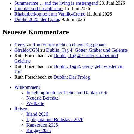
Summertime… and the living is anstrengend
23. Juni 2026
Und das soll Urlaub sein?
15. Juni 2026
Rhabarberkompott mit Vanille-Creme
11. Juni 2026
Dublin 2026: der Epilog
9. Juni 2026
Neueste Kommentare
Gerry
zu
Rom wurde nicht an einem Tag gebaut
GiraldoCGN
zu
Dublin, Tag 4: Götter, Gräber und Gelehrte
Ruth Forschbach
zu
Dublin, Tag 4: Götter, Gräber und
Gelehrte
Ruth Forschbach
zu
Dublin, Tag 2: Gerry geht wieder zur
Uni
Ruth Forschbach
zu
Dublin: Der Prolog
Willkommen!
In tiefempfundener Liebe und Dankbarkeit
Neueste Beiträge
Weltkarte
Reisen
Irland 2026
Ljubljana und Bratislava 2026
Kapverden 2025
Brügge 2025