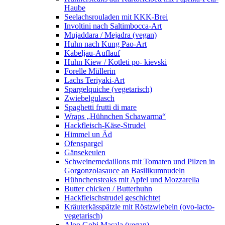
Haube
Seelachsrouladen mit KKK-Brei
Involtini nach Saltimbocca-Art
Mujaddara / Mejadra (vegan)
Huhn nach Kung Pao-Art
Kabeljau-Auflauf
Huhn Kiew / Kotleti po- kievski
Forelle Müllerin
Lachs Teriyaki-Art
Spargelquiche (vegetarisch)
Zwiebelgulasch
Spaghetti frutti di mare
Wraps „Hühnchen Schawarma“
Hackfleisch-Käse-Strudel
Himmel un Äd
Ofenspargel
Gänsekeulen
Schweinemedaillons mit Tomaten und Pilzen in
Gorgonzolasauce an Basilikumnudeln
Hühnchensteaks mit Apfel und Mozzarella
Butter chicken / Butterhuhn
Hackfleischstrudel geschichtet
Kräuterkässpätzle mit Röstzwiebeln (ovo-lacto-
vegetarisch)
Aloo Gobi Masala (vegan)