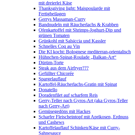
mit dreierlei Käse
Thanksgiving light: Maispoularde mit
Fertigbeilagen
Gerrys Massaman-Curry
Bandnudeln mit Räucherlachs & Krabben
Ofenkartoffel mit Shrimps-Joghurt-Dip und
grünen Tomaten
Grünkohl mit Salsiccia und Kassler
Schnelles Coq au Vin
Die KI kocht: Bolognese mediterran-orientalisch
Hühnchen-Spinat-Roulade „Balkan-Art“
Dürüm-Torte
Steak aus dem Airfryer???
Gefüllter Chicorée
Spargelauflauf
Kartoffel-Räucherlachs-Gratin mit Spinat
Donatello
Doradenfilet auf scharfem Reis
Gerry-Teller nach Gyros-Art (aka Gyros-Teller
nach Gerry-Art)
Gemüsegedöns mit Hackes
Scharfer Fleischeintopf mit Aprikosen, Erdnuss
und Cashews
Kartoffelauflauf Schinken/Käse mit Curry-
Sahnesauce