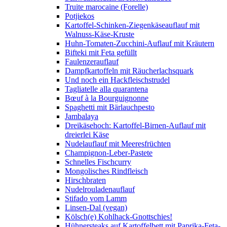
Truite marocaine (Forelle)
Potjiekos
Kartoffel-Schinken-Ziegenkäseauflauf mit
Walnuss-Käse-Kruste
Huhn-Tomaten-Zucchini-Auflauf mit Kräutern
Bifteki mit Feta gefüllt
Faulenzerauflauf
Dampfkartoffeln mit Räucherlachsquark
Und noch ein Hackfleischstrudel
Tagliatelle alla quarantena
Bœuf à la Bourguignonne
Spaghetti mit Bärlauchpesto
Jambalaya
Dreikäsehoch: Kartoffel-Birnen-Auflauf mit
dreierlei Käse
Nudelauflauf mit Meeresfrüchten
Champignon-Leber-Pastete
Schnelles Fischcurry
Mongolisches Rindfleisch
Hirschbraten
Nudelrouladenauflauf
Stifado vom Lamm
Linsen-Dal (vegan)
Kölsch(e) Kohlhack-Gnottschies!
Hühnersteaks auf Kartoffelbett mit Paprika-Feta-