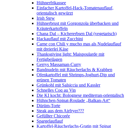
Hühnerfrikassee
Einfacher Kartoffel-Hack-Tomatenauflauf,
orientalisch gewürzt
Irish Stew
Hühnerbrust mit Gorgonzola überbacken und
Kräuterkartoffeln
Chana Dal – Kichererbsen Dal (vegetarisch)
Hackauflauf mit Zucchini
Carne con Chili y mucho mas als Nudelauflauf
mit dreierlei Käse
Thanksgiving light: Maispoularde mit
Fertigbeilagen
Gerrys Massaman-Curry
Bandnudeln mit Räucherlachs & Krabben
Ofenkartoffel mit Shrimps-Joghurt-Dip und
grünen Tomaten
Grünkohl mit Salsiccia und Kassler
Schnelles Coq au Vin
Die KI kocht: Bolognese mediterran-orientalisch
Hühnchen-Spinat-Roulade „Balkan-Art“
Dürüm-Torte
Steak aus dem Airfryer???
Gefüllter Chicorée
Spargelauflauf
Kartoffel-Räucherlachs-Gratin mit Spinat