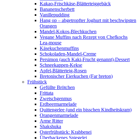
Kakao-Frischkäse-Blätterteiggebäck
Bananenscherbett
Vanillepudding
Hang op – abgetropfter Joghurt mit beschwipsten
Orangen
Mandel-Kokos-Blechkuchen
Vegane Muffins nach Rezept von Chefkochs
Lea-mouse
Käsekuchenmuffins
Schokoladen-Mandel-Creme
Persimon (auch Kaki-Frucht genannt)-Dessert
Schneekappen-Kekse
Apfel-Blätterteig-Rosen
Bretonischer Eierkuchen (Far breton)
Frühstück
Gefüllte Brötchen
Frittata
Zwetschgenmus
Erdbeermarmelade
Quittengelee (und ein bisschen Kindheitskram)
Orangenmarmelade
Arme Ritter
Shakshuka
Osterfrühstück: Krabbenei
Überbackenes Spiegelei