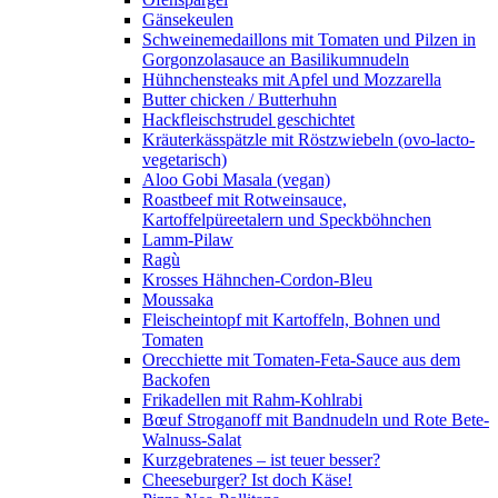
Gänsekeulen
Schweinemedaillons mit Tomaten und Pilzen in
Gorgonzolasauce an Basilikumnudeln
Hühnchensteaks mit Apfel und Mozzarella
Butter chicken / Butterhuhn
Hackfleischstrudel geschichtet
Kräuterkässpätzle mit Röstzwiebeln (ovo-lacto-
vegetarisch)
Aloo Gobi Masala (vegan)
Roastbeef mit Rotweinsauce,
Kartoffelpüreetalern und Speckböhnchen
Lamm-Pilaw
Ragù
Krosses Hähnchen-Cordon-Bleu
Moussaka
Fleischeintopf mit Kartoffeln, Bohnen und
Tomaten
Orecchiette mit Tomaten-Feta-Sauce aus dem
Backofen
Frikadellen mit Rahm-Kohlrabi
Bœuf Stroganoff mit Bandnudeln und Rote Bete-
Walnuss-Salat
Kurzgebratenes – ist teuer besser?
Cheeseburger? Ist doch Käse!