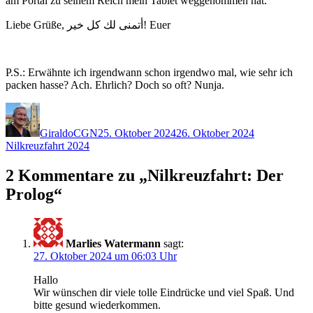
am Portal zu seinem Reich mein Tablet weggenommen hat.
Liebe Grüße, أتمنى لك كل خير! Euer
P.S.: Erwähnte ich irgendwann schon irgendwo mal, wie sehr ich
packen hasse? Ach. Ehrlich? Doch so oft? Nunja.
Autor
Veröffentlicht
Kategorien
am
GiraldoCGN
25. Oktober 2024
26. Oktober 2024
Nilkreuzfahrt 2024
2 Kommentare zu „Nilkreuzfahrt: Der
Prolog“
Marlies Watermann
sagt:
27. Oktober 2024 um 06:03 Uhr
Hallo
Wir wünschen dir viele tolle Eindrücke und viel Spaß. Und
bitte gesund wiederkommen.