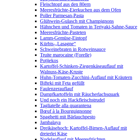
Fleischtopf aus den 80ern
Meeresfrüchte-Eierkuchen aus dem Ofen
Poller Parmesan-Pasta
Glühwein-Gulasch mit Champignons
Hähnchen und Tomaten in Teriyaki-Sahne-Sauce
Meeresfrüchte-Pasteten
Lamm-Gemüse-Eintopf
Kürbis-„Lasagne“
Schweinebraten in Rotweinsauce
Truite marocaine (Forelle)
Potjiekos
Kartoffel-Schinken-Ziegenkäseauflauf mit
Walnuss-Käse-Kruste
Huhn-Tomaten-Zucchini-Auflauf mit Kräutern
Bifteki mit Feta gefüllt
Faulenzerauflauf
Dampfkartoffeln mit Räucherlachsquark
Und noch ein Hackfleischstrudel
Tagliatelle alla quarantena
Bœuf à la Bourguignonne
Spaghetti mit Bärlauchpesto
Jambalaya
Dreikäsehoch: Kartoffel-Birnen-Auflauf mit
dreierlei Käse
Nudelauflauf mit Meeresfrüchten