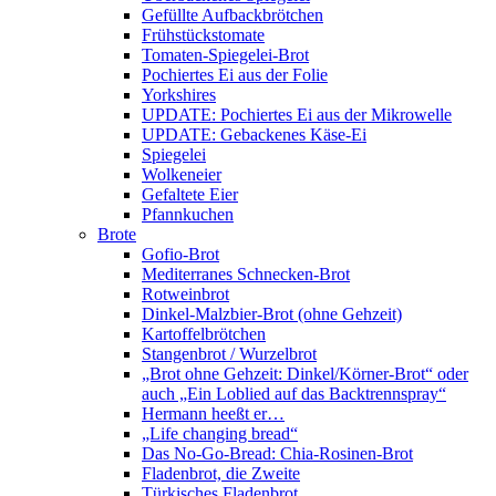
Gefüllte Aufbackbrötchen
Frühstückstomate
Tomaten-Spiegelei-Brot
Pochiertes Ei aus der Folie
Yorkshires
UPDATE: Pochiertes Ei aus der Mikrowelle
UPDATE: Gebackenes Käse-Ei
Spiegelei
Wolkeneier
Gefaltete Eier
Pfannkuchen
Brote
Gofio-Brot
Mediterranes Schnecken-Brot
Rotweinbrot
Dinkel-Malzbier-Brot (ohne Gehzeit)
Kartoffelbrötchen
Stangenbrot / Wurzelbrot
„Brot ohne Gehzeit: Dinkel/Körner-Brot“ oder
auch „Ein Loblied auf das Backtrennspray“
Hermann heeßt er…
„Life changing bread“
Das No-Go-Bread: Chia-Rosinen-Brot
Fladenbrot, die Zweite
Türkisches Fladenbrot