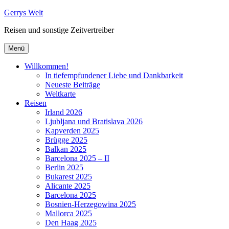
Zum
Gerrys Welt
Inhalt
Reisen und sonstige Zeitvertreiber
springen
Menü
Willkommen!
In tiefempfundener Liebe und Dankbarkeit
Neueste Beiträge
Weltkarte
Reisen
Irland 2026
Ljubljana und Bratislava 2026
Kapverden 2025
Brügge 2025
Balkan 2025
Barcelona 2025 – II
Berlin 2025
Bukarest 2025
Alicante 2025
Barcelona 2025
Bosnien-Herzegowina 2025
Mallorca 2025
Den Haag 2025