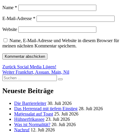
Name
*
E-Mail-Adresse
*
Website
Name, E-Mail-Adresse und Website in diesem Browser für
meinen nächsten Kommentar speichern.
Beitragsnavigation
Vorheriger
Zurück
Social Media Lügen!
Nächster
Beitrag:
Weiter
Frankfurt, Assuan. Main, Nil
Suchen
Beitrag:
Suchen
nach:
Neueste Beiträge
Die Barriereleiter
30. Juli 2026
Das Herrenrad mit tiefem Einstieg
28. Juli 2026
Matjessalat auf Toast
25. Juli 2026
Hühnerfrikassee
23. Juli 2026
Was ist Normalität?
20. Juli 2026
Nachruf
12. Juli 2026