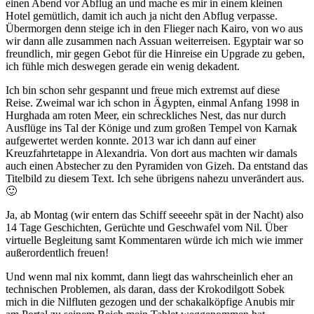
einen Abend vor Abflug an und mache es mir in einem kleinen
Hotel gemütlich, damit ich auch ja nicht den Abflug verpasse.
Übermorgen denn steige ich in den Flieger nach Kairo, von wo aus
wir dann alle zusammen nach Assuan weiterreisen. Egyptair war so
freundlich, mir gegen Gebot für die Hinreise ein Upgrade zu geben,
ich fühle mich deswegen gerade ein wenig dekadent.
Ich bin schon sehr gespannt und freue mich extremst auf diese
Reise. Zweimal war ich schon in Ägypten, einmal Anfang 1998 in
Hurghada am roten Meer, ein schreckliches Nest, das nur durch
Ausflüge ins Tal der Könige und zum großen Tempel von Karnak
aufgewertet werden konnte. 2013 war ich dann auf einer
Kreuzfahrtetappe in Alexandria. Von dort aus machten wir damals
auch einen Abstecher zu den Pyramiden von Gizeh. Da entstand das
Titelbild zu diesem Text. Ich sehe übrigens nahezu unverändert aus.
🙂
Ja, ab Montag (wir entern das Schiff seeeehr spät in der Nacht) also
14 Tage Geschichten, Gerüchte und Geschwafel vom Nil. Über
virtuelle Begleitung samt Kommentaren würde ich mich wie immer
außerordentlich freuen!
Und wenn mal nix kommt, dann liegt das wahrscheinlich eher an
technischen Problemen, als daran, dass der Krokodilgott Sobek
mich in die Nilfluten gezogen und der schakalköpfige Anubis mir