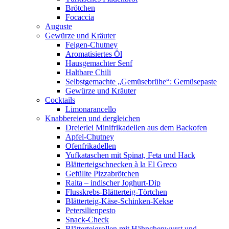
Brötchen
Focaccia
Auguste
Gewürze und Kräuter
Feigen-Chutney
Aromatisiertes Öl
Hausgemachter Senf
Haltbare Chili
Selbstgemachte „Gemüsebrühe“: Gemüsepaste
Gewürze und Kräuter
Cocktails
Limonarancello
Knabbereien und dergleichen
Dreierlei Minifrikadellen aus dem Backofen
Apfel-Chutney
Ofenfrikadellen
Yufkataschen mit Spinat, Feta und Hack
Blätterteigschnecken à la El Greco
Gefüllte Pizzabrötchen
Raita – indischer Joghurt-Dip
Flusskrebs-Blätterteig-Törtchen
Blätterteig-Käse-Schinken-Kekse
Petersilienpesto
Snack-Check
Blätterteigrollen mit Hähnchenwurst und