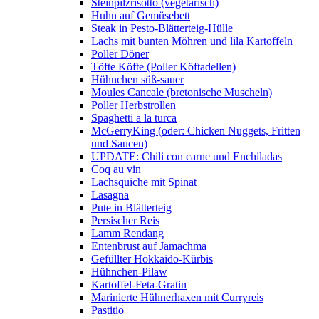
Steinpilzrisotto (vegetarisch)
Huhn auf Gemüsebett
Steak in Pesto-Blätterteig-Hülle
Lachs mit bunten Möhren und lila Kartoffeln
Poller Döner
Töfte Köfte (Poller Köftadellen)
Hühnchen süß-sauer
Moules Cancale (bretonische Muscheln)
Poller Herbstrollen
Spaghetti a la turca
McGerryKing (oder: Chicken Nuggets, Fritten
und Saucen)
UPDATE: Chili con carne und Enchiladas
Coq au vin
Lachsquiche mit Spinat
Lasagna
Pute in Blätterteig
Persischer Reis
Lamm Rendang
Entenbrust auf Jamachma
Gefüllter Hokkaido-Kürbis
Hühnchen-Pilaw
Kartoffel-Feta-Gratin
Marinierte Hühnerhaxen mit Curryreis
Pastitio