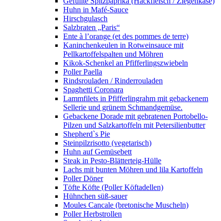
Gefüllte Spitzpaprika (Hackfleisch / Ziegenkäse)
Huhn in Mafé-Sauce
Hirschgulasch
Salzbraten „Paris“
Ente à l’orange (et des pommes de terre)
Kaninchenkeulen in Rotweinsauce mit
Pellkartoffelspalten und Möhren
Kikok-Schenkel an Pfifferlingszwiebeln
Poller Paella
Rindsrouladen / Rinderrouladen
Spaghetti Coronara
Lammfilets in Pfifferlingrahm mit gebackenem
Sellerie und grünem Schmandgemüse.
Gebackene Dorade mit gebratenen Portobello-
Pilzen und Salzkartoffeln mit Petersilienbutter
Shepherd`s Pie
Steinpilzrisotto (vegetarisch)
Huhn auf Gemüsebett
Steak in Pesto-Blätterteig-Hülle
Lachs mit bunten Möhren und lila Kartoffeln
Poller Döner
Töfte Köfte (Poller Köftadellen)
Hühnchen süß-sauer
Moules Cancale (bretonische Muscheln)
Poller Herbstrollen