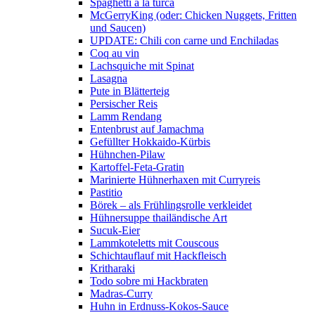
Spaghetti a la turca
McGerryKing (oder: Chicken Nuggets, Fritten
und Saucen)
UPDATE: Chili con carne und Enchiladas
Coq au vin
Lachsquiche mit Spinat
Lasagna
Pute in Blätterteig
Persischer Reis
Lamm Rendang
Entenbrust auf Jamachma
Gefüllter Hokkaido-Kürbis
Hühnchen-Pilaw
Kartoffel-Feta-Gratin
Marinierte Hühnerhaxen mit Curryreis
Pastitio
Börek – als Frühlingsrolle verkleidet
Hühnersuppe thailändische Art
Sucuk-Eier
Lammkoteletts mit Couscous
Schichtauflauf mit Hackfleisch
Kritharaki
Todo sobre mi Hackbraten
Madras-Curry
Huhn in Erdnuss-Kokos-Sauce