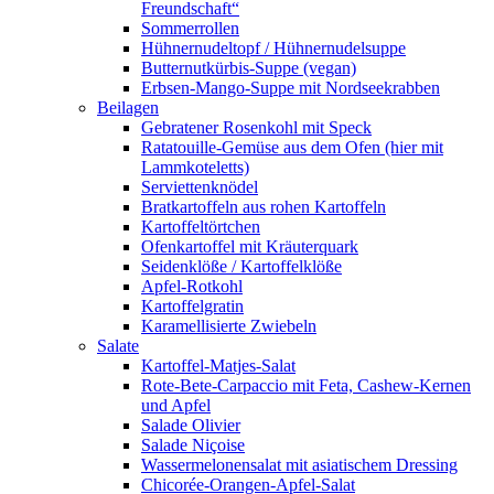
Freundschaft“
Sommerrollen
Hühnernudeltopf / Hühnernudelsuppe
Butternutkürbis-Suppe (vegan)
Erbsen-Mango-Suppe mit Nordseekrabben
Beilagen
Gebratener Rosenkohl mit Speck
Ratatouille-Gemüse aus dem Ofen (hier mit
Lammkoteletts)
Serviettenknödel
Bratkartoffeln aus rohen Kartoffeln
Kartoffeltörtchen
Ofenkartoffel mit Kräuterquark
Seidenklöße / Kartoffelklöße
Apfel-Rotkohl
Kartoffelgratin
Karamellisierte Zwiebeln
Salate
Kartoffel-Matjes-Salat
Rote-Bete-Carpaccio mit Feta, Cashew-Kernen
und Apfel
Salade Olivier
Salade Niçoise
Wassermelonensalat mit asiatischem Dressing
Chicorée-Orangen-Apfel-Salat