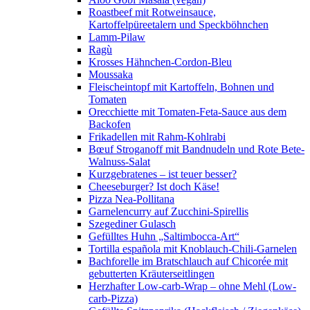
Roastbeef mit Rotweinsauce,
Kartoffelpüreetalern und Speckböhnchen
Lamm-Pilaw
Ragù
Krosses Hähnchen-Cordon-Bleu
Moussaka
Fleischeintopf mit Kartoffeln, Bohnen und
Tomaten
Orecchiette mit Tomaten-Feta-Sauce aus dem
Backofen
Frikadellen mit Rahm-Kohlrabi
Bœuf Stroganoff mit Bandnudeln und Rote Bete-
Walnuss-Salat
Kurzgebratenes – ist teuer besser?
Cheeseburger? Ist doch Käse!
Pizza Nea-Pollitana
Garnelencurry auf Zucchini-Spirellis
Szegediner Gulasch
Gefülltes Huhn „Saltimbocca-Art“
Tortilla española mit Knoblauch-Chili-Garnelen
Bachforelle im Bratschlauch auf Chicorée mit
gebutterten Kräuterseitlingen
Herzhafter Low-carb-Wrap – ohne Mehl (Low-
carb-Pizza)