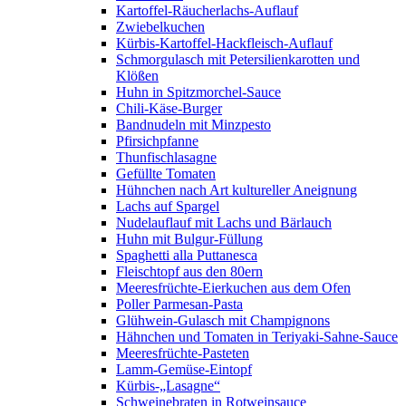
Kartoffel-Räucherlachs-Auflauf
Zwiebelkuchen
Kürbis-Kartoffel-Hackfleisch-Auflauf
Schmorgulasch mit Petersilienkarotten und
Klößen
Huhn in Spitzmorchel-Sauce
Chili-Käse-Burger
Bandnudeln mit Minzpesto
Pfirsichpfanne
Thunfischlasagne
Gefüllte Tomaten
Hühnchen nach Art kultureller Aneignung
Lachs auf Spargel
Nudelauflauf mit Lachs und Bärlauch
Huhn mit Bulgur-Füllung
Spaghetti alla Puttanesca
Fleischtopf aus den 80ern
Meeresfrüchte-Eierkuchen aus dem Ofen
Poller Parmesan-Pasta
Glühwein-Gulasch mit Champignons
Hähnchen und Tomaten in Teriyaki-Sahne-Sauce
Meeresfrüchte-Pasteten
Lamm-Gemüse-Eintopf
Kürbis-„Lasagne“
Schweinebraten in Rotweinsauce