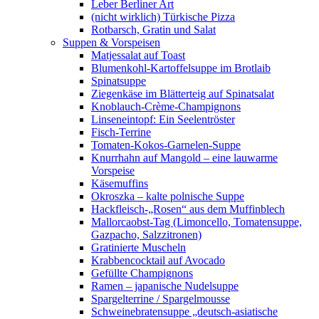
Leber Berliner Art
(nicht wirklich) Türkische Pizza
Rotbarsch, Gratin und Salat
Suppen & Vorspeisen
Matjessalat auf Toast
Blumenkohl-Kartoffelsuppe im Brotlaib
Spinatsuppe
Ziegenkäse im Blätterteig auf Spinatsalat
Knoblauch-Crème-Champignons
Linseneintopf: Ein Seelentröster
Fisch-Terrine
Tomaten-Kokos-Garnelen-Suppe
Knurrhahn auf Mangold – eine lauwarme
Vorspeise
Käsemuffins
Okroszka – kalte polnische Suppe
Hackfleisch-„Rosen“ aus dem Muffinblech
Mallorcaobst-Tag (Limoncello, Tomatensuppe,
Gazpacho, Salzzitronen)
Gratinierte Muscheln
Krabbencocktail auf Avocado
Gefüllte Champignons
Ramen – japanische Nudelsuppe
Spargelterrine / Spargelmousse
Schweinebratensuppe „deutsch-asiatische